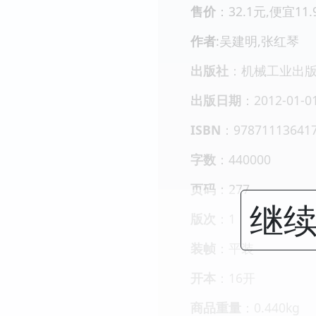
售价
：32.1元,便宜11
作者
:吴建明,张红琴
出版社
：机械工业出
出版日期
：2012-01-0
ISBN
：97871113641
字数
：440000
页码
：277
继续
版次
：1
装帧
：平装
开本
：16开
商品重量
：0.440kg