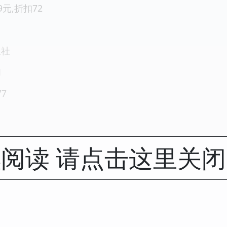
.9元,折扣72
版社
1
77
阅读 请点击这里关