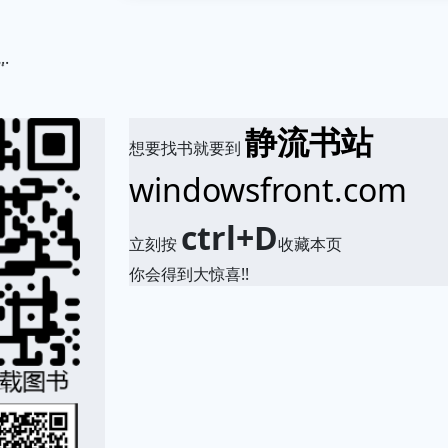
.
静流书站
想要找书就要到
windowsfront.com
ctrl+D
立刻按
收藏本页
你会得到大惊喜!!