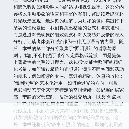
和眩光程度如何影响人的舒适度和视觉效率。这部分内
容将以生动形象的语言和丰富的案例，帮助读者建立起
对光线最直观、最深刻的理解，为后续的设计实践打下
坚实的理论基础。我们将跳出枯燥的公式和参数堆砌，
而是通过对光现象的细致观察和对人类感知反馈的深入
分析，让读者体会到“光”作为一种无形语言的力量。 随
后，本书的第二部分将聚焦于“照明设计的哲学与原
则”。我们不会拘泥于某个特定风格或流派，而是提炼
出普适性的照明设计理念。这包括“功能性照明”的精细
化考量，如何通过精确的光照设计满足不同空间和活动
的需求，例如阅读的专注、烹饪的精确、休息的放松；
“氛围照明”的艺术化运用，如何通过光的方向、强度、
色彩和动态变化来营造特定的空间情绪，如温馨的居家
感、宁静的冥想空间、活跃的社交场所；以及“焦点照
明”和“引导照明”在突出空间重点、引导视线流动方面的
巧妙应用。我们将深入探讨“明暗对比”的戏剧性效果，
以及“光影塑造”如何增强空间的立体感和层次感。此
外，本书还将引入“叙事性照明”的概念，即如何利用光