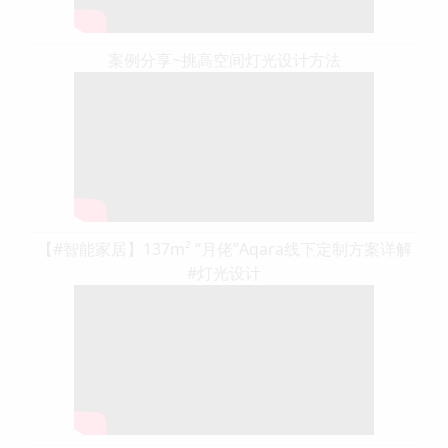
案例分享~挑高空间灯光设计方法
【#智能家居】137m² “月佬”Aqara线下定制方案详解
#灯光设计