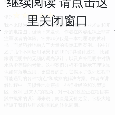
继续阅读 请点击这
研讨会中，受益匪浅。
☆
☆
☆
☆
☆
里关闭窗口
评分
我本来以为这本书会充斥着晦涩难懂的专业术语和复
杂的电路图，但读下来发现，作者在内容组织上非常
注重读者的体验。它并非仅仅是一本纯理论的教科
书，而是巧妙地融入了大量的实际工程案例。书中详
述了几个不同应用场景下的LED灯具设计过程，比如
家居照明中的无频闪调光设计，以及户外照明中对防
水防尘等级的考量。这些案例分析不仅展示了理论知
识如何落地应用，更重要的是，它揭示了设计过程中
可能遇到的各种“坑点”和成熟的解决方案。作者在讲
解过程中，习惯性地会穿插一些行业经验和选型误
区，这种“过来人”的视角，对于我们这些正在项目实
践中摸索的设计师来说，简直是无价之宝。它极大地
缩短了我们从理论到实践的转化周期。