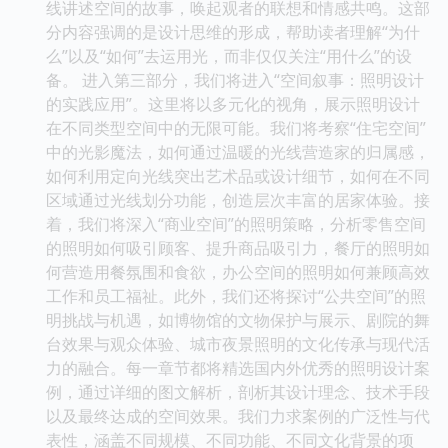
线讲述空间的故事，唤起观者的联想和情感共鸣。这部
分内容强调的是设计思维的形成，帮助读者理解“为什
么”以及“如何”去运用光，而非仅仅关注“用什么”的设
备。 进入第三部分，我们将进入“空间叙事：照明设计
的实践应用”。这里将以多元化的视角，展示照明设计
在不同类型空间中的无限可能。我们将考察“住宅空间”
中的光影魔法，如何通过温暖的光线营造家的归属感，
如何利用定向光线突出艺术品或设计细节，如何在不同
区域通过光线划分功能，创造层次丰富的居家体验。接
着，我们将深入“商业空间”的照明策略，分析零售空间
的照明如何吸引顾客、提升商品吸引力，餐厅的照明如
何营造用餐氛围和食欲，办公空间的照明如何兼顾高效
工作和员工福祉。此外，我们还将探讨“公共空间”的照
明挑战与机遇，如博物馆的文物保护与展示、剧院的舞
台效果与观众体验、城市夜景照明的文化传承与现代活
力的融合。每一章节都将精选国内外优秀的照明设计案
例，通过详细的图文解析，剖析其设计理念、技术手段
以及最终达成的空间效果。我们力求案例的广泛性与代
表性，涵盖不同规模、不同功能、不同文化背景的项