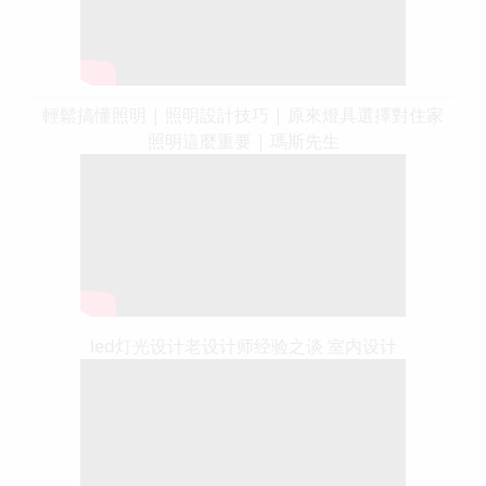
輕鬆搞懂照明 | 照明設計技巧 | 原來燈具選擇對住家
照明這麼重要 | 瑪斯先生
led灯光设计老设计师经验之谈 室内设计