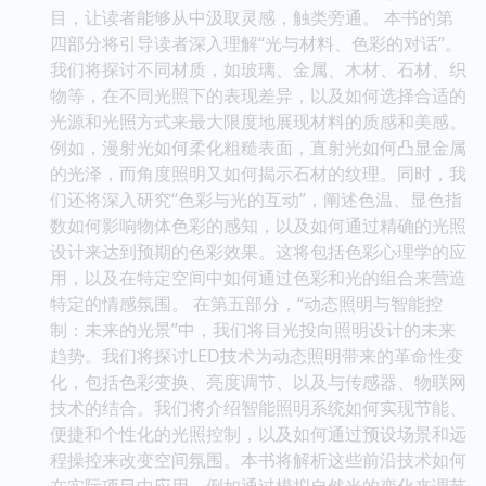
目，让读者能够从中汲取灵感，触类旁通。 本书的第
四部分将引导读者深入理解“光与材料、色彩的对话”。
我们将探讨不同材质，如玻璃、金属、木材、石材、织
物等，在不同光照下的表现差异，以及如何选择合适的
光源和光照方式来最大限度地展现材料的质感和美感。
例如，漫射光如何柔化粗糙表面，直射光如何凸显金属
的光泽，而角度照明又如何揭示石材的纹理。同时，我
们还将深入研究“色彩与光的互动”，阐述色温、显色指
数如何影响物体色彩的感知，以及如何通过精确的光照
设计来达到预期的色彩效果。这将包括色彩心理学的应
用，以及在特定空间中如何通过色彩和光的组合来营造
特定的情感氛围。 在第五部分，“动态照明与智能控
制：未来的光景”中，我们将目光投向照明设计的未来
趋势。我们将探讨LED技术为动态照明带来的革命性变
化，包括色彩变换、亮度调节、以及与传感器、物联网
技术的结合。我们将介绍智能照明系统如何实现节能、
便捷和个性化的光照控制，以及如何通过预设场景和远
程操控来改变空间氛围。本书将解析这些前沿技术如何
在实际项目中应用，例如通过模拟自然光的变化来调节