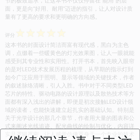
节的极致追求，让这本书不仅仅停留在“能用”的层
面，更是向“好用、耐用”迈进的指引，让人对设计质
量有了更高的要求和更明确的方向感。
☆
☆
☆
☆
☆
评分
这本书的封面设计简洁而富有现代感，黑白为主色
调，点缀着一些暖黄色的灯光效果图，让人一眼就能
感受到其专业性和实用性。打开书本，首先映入眼帘
的是对LED技术发展历程的梳理，从早期的指示灯到
如今广泛应用于照明、显示等领域的关键技术，作者
的叙述脉络清晰，引人入胜。书中对于不同类型LED
芯片的特性、驱动电路的设计原理以及散热技术等方
面都有深入浅出的讲解，即便是初次接触LED设计领
域的读者，也能快速建立起扎实的基础认知。特别是
关于光学设计的那几个章节，作者用大量的图表和公
式来阐述光线追迹、配光曲线的绘制与优化，内容详
实且逻辑严密，让人感觉仿佛置身于一个专业的技术