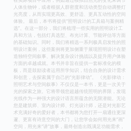
人体生物钟，或者根据人群密度和活动类型自动调整灯
光亮度，从而实现更高效、更舒适、更具互动性的空间
体验。 最后，本书将提供“照明设计的工具箱与案例精
选”。在这一部分，我们将梳理一些实用的照明设计工
具和方法，包括灯具选型、布光计算、节能评估等方面
的基础知识。同时，我们将精选一系列极具启发性的照
明设计案例，这些案例将更加侧重于展现照明设计在塑
造独特空间叙事、解决复杂设计挑战以及提升用户体验
方面的卓越成就。本书并非旨在提供一套标准化的模
板，而是鼓励读者运用所学知识，结合自身的设计需求
和创意，去探索属于自己的“光影律动”。 《光影律动：
照明艺术与空间叙事》不仅仅是一本书，更是一次关于
光的探索之旅。它将带领您超越传统照明的界限，发现
光线作为一种强大的设计语言所蕴含的无限潜能。无论
您是建筑师、室内设计师、灯光设计师，还是对光影艺
术充满好奇的爱好者，本书都将为您打开一扇通往更深
邃、更富有诗意空间的大门，让您学会如何用光来“画”
空间，用光来“讲”故事，最终创造出既满足功能需求，