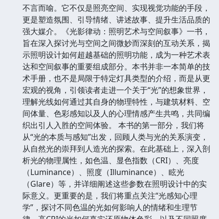
不言而喻。它不仅是照亮空间、实现视觉功能的手段，
更是塑造氛围、引导情绪、讲述故事、提升生活品质的
强大媒介。《光影律动：照明艺术与空间叙事》一书，
旨在深入探讨光与空间之间微妙而深刻的互动关系，揭
示照明设计如何超越基础的照明功能，成为一种艺术表
达和空间叙事的重要组成部分。本书并非一本简单的技
术手册，也不是局限于特定灯具类型的介绍，而是从更
宏观的视角，引领读者走进一个关于“光”的想象世界，
理解光线如何通过其自身的物理特性，与建筑材料、空
间体量、色彩感知以及人的心理情感产生共鸣，共同编
织出引人入胜的空间体验。 本书的第一部分，我们将
从“光的本质与感知”出发，回顾人类与光的关系演变，
从自然光的崇拜到人造光的探索。在此基础上，深入剖
析光的物理属性，如色温、显色指数（CRI）、亮度
（Luminance）、照度（Illuminance）、眩光
（Glare）等，并详细阐述这些参数在照明设计中的实
际意义。更重要的是，我们将重点关注“光感知心理
学”，探讨不同色温的光如何影响人的情绪和生理节
律，高CRI的光如何真实还原物体色彩，以及不同照度