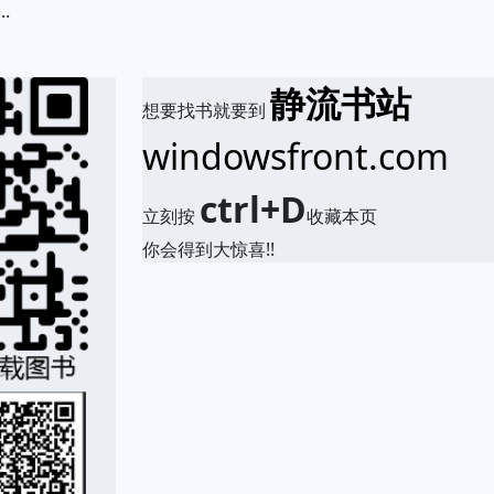
.
静流书站
想要找书就要到
windowsfront.com
ctrl+D
立刻按
收藏本页
你会得到大惊喜!!