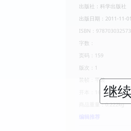
出版社：科学出版社
出版日期：2011-11-0
ISBN：978703032573
字数：
页码：159
版次：1
装帧：平装
继续
开本：16
商品重量：0.222kg
编辑推荐