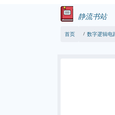
静流书站
首页
数字逻辑电