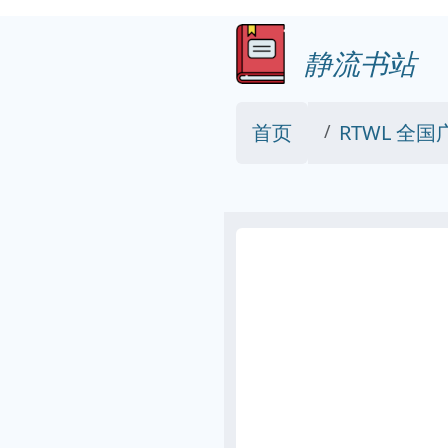
静流书站
首页
RTWL 全