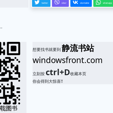
twitter
viber
vkontakte
whatsapp
...
.
静流书站
想要找书就要到
windowsfront.com
ctrl+D
立刻按
收藏本页
你会得到大惊喜!!