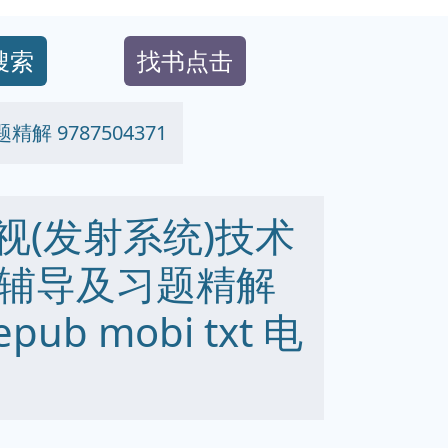
搜索
找书点击
 9787504371
电视(发射系统)技术
辅导及习题精解
epub mobi txt 电