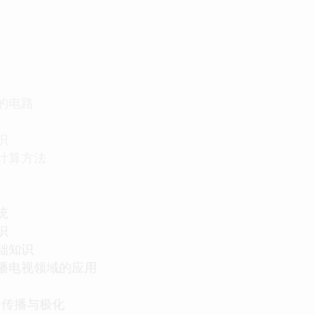
的电路
识
计算方法
统
识
础知识
播电视领域的应用
传播与极化