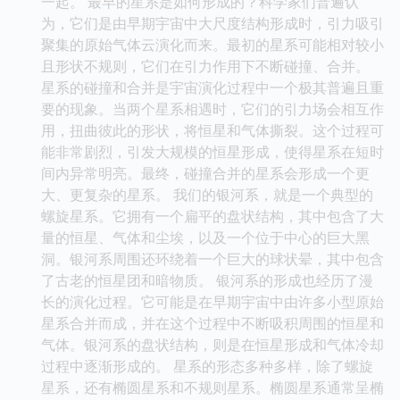
一起。 最早的星系是如何形成的？科学家们普遍认
为，它们是由早期宇宙中大尺度结构形成时，引力吸引
聚集的原始气体云演化而来。最初的星系可能相对较小
且形状不规则，它们在引力作用下不断碰撞、合并。
星系的碰撞和合并是宇宙演化过程中一个极其普遍且重
要的现象。当两个星系相遇时，它们的引力场会相互作
用，扭曲彼此的形状，将恒星和气体撕裂。这个过程可
能非常剧烈，引发大规模的恒星形成，使得星系在短时
间内异常明亮。最终，碰撞合并的星系会形成一个更
大、更复杂的星系。 我们的银河系，就是一个典型的
螺旋星系。它拥有一个扁平的盘状结构，其中包含了大
量的恒星、气体和尘埃，以及一个位于中心的巨大黑
洞。银河系周围还环绕着一个巨大的球状晕，其中包含
了古老的恒星团和暗物质。 银河系的形成也经历了漫
长的演化过程。它可能是在早期宇宙中由许多小型原始
星系合并而成，并在这个过程中不断吸积周围的恒星和
气体。银河系的盘状结构，则是在恒星形成和气体冷却
过程中逐渐形成的。 星系的形态多种多样，除了螺旋
星系，还有椭圆星系和不规则星系。椭圆星系通常呈椭