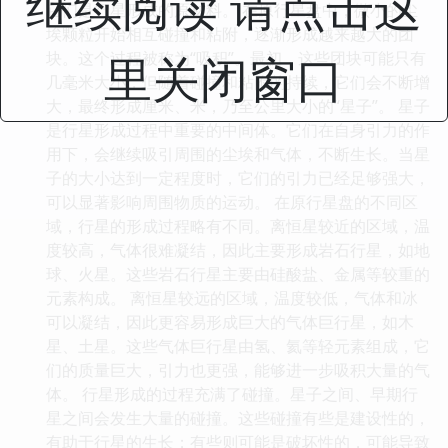
继续阅读 请点击这
它们是行星形成的原材料。 在原行星盘中，微小的尘
埃颗粒开始相互碰撞和粘附，逐渐形成越来越大的团
里关闭窗口
块。这个过程被称为“吸积”。最初，这些团块可能只有
几毫米大小，但随着碰撞和粘附的持续，它们会不断增
大，最终形成厘米、米，乃至公里大小的“星子”。 星子
是行星形成过程中重要的中间体。它们在自身引力的作
用下，会继续吸引周围的尘埃和气体，不断生长。当星
子的大小达到一定程度时，它们的引力已经足够强大，
可以显著影响周围物质的运动。 在原行星盘的不同区
域，行星的形成过程略有不同。离恒星较近的区域，温
度较高，气体很难凝结，因此主要形成岩石行星，如地
球、火星。这些岩石行星主要由硅酸盐、金属等较重的
元素构成。 离恒星较远的区域，温度较低，气体和冰
可以凝结，因此更容易形成巨大的气体巨行星，如木
星、土星。这些气体巨行星由氢、氦等轻元素组成，它
们的质量巨大，引力也更强，能够进一步吸积大量的气
体。 行星形成的过程充满了碰撞。星子之间、早期行
星之间会发生大量的碰撞。这些碰撞有些是建设性的，
有助于行星的生长；有些则可能是破坏性的，可能导致