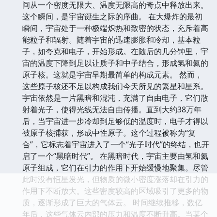
间从一个密度无限大、温度无限高的奇点中释放出来。
这个瞬间，是宇宙诞生之际的序曲。 在大爆炸的最初
瞬间，宇宙处于一种极端炽热和致密的状态，充斥着高
能粒子和辐射。随着宇宙的迅速膨胀和冷却，基本粒
子，如夸克和电子，开始形成。在随后的几分钟里，宇
宙的温度下降到足以让质子和中子结合，形成氢和氦的
原子核。这就是宇宙早期最简单的构成元素。 然而，
这些原子核还不足以构成我们今天所见的繁星和星系。
宇宙依然是一片黑暗和混沌，充满了自由电子，它们散
射着光子，使得光线无法自由传播。直到大约38万年
后，当宇宙进一步冷却到足够低的温度时，电子才得以
被原子核捕获，形成中性原子。这个过程被称为“复
合”，它标志着宇宙进入了一个“光子时代”的终结，也开
启了一个“黑暗时代”。 在黑暗时代，宇宙主要由氢和氦
原子组成，它们在引力的作用下开始缓慢地聚集。尽管
此时没有恒星发光，但物质的微小密度涨落却在引力的
作用下不断放大。这些密度较高的区域吸引了更多的物
质，逐渐形成了巨大的气体云。 时间继续推移，数亿
年后，这些气体云内部的压力和温度不断升高。当某个