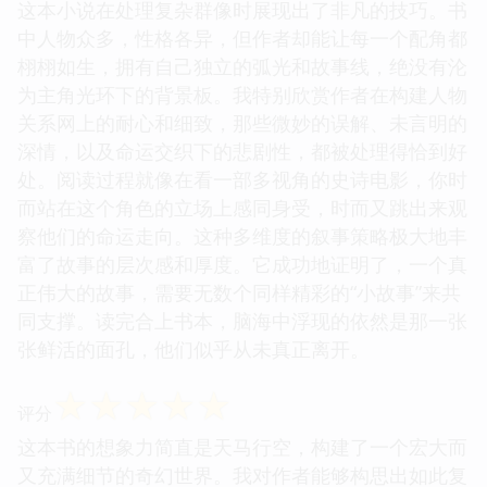
这本小说在处理复杂群像时展现出了非凡的技巧。书
中人物众多，性格各异，但作者却能让每一个配角都
栩栩如生，拥有自己独立的弧光和故事线，绝没有沦
为主角光环下的背景板。我特别欣赏作者在构建人物
关系网上的耐心和细致，那些微妙的误解、未言明的
深情，以及命运交织下的悲剧性，都被处理得恰到好
处。阅读过程就像在看一部多视角的史诗电影，你时
而站在这个角色的立场上感同身受，时而又跳出来观
察他们的命运走向。这种多维度的叙事策略极大地丰
富了故事的层次感和厚度。它成功地证明了，一个真
正伟大的故事，需要无数个同样精彩的“小故事”来共
同支撑。读完合上书本，脑海中浮现的依然是那一张
张鲜活的面孔，他们似乎从未真正离开。
☆
☆
☆
☆
☆
评分
这本书的想象力简直是天马行空，构建了一个宏大而
又充满细节的奇幻世界。我对作者能够构思出如此复