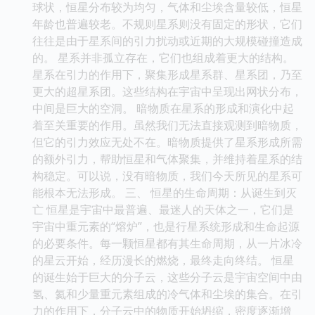
球状，恒星分布较为均匀，气体和尘埃含量较低，恒星
年龄也普遍较老。不规则星系则没有固定的形状，它们
往往是由于星系间的引力扰动或近期的大规模碰撞造成
的。 星系并非孤立存在，它们也组成着更大的结构。
星系在引力的作用下，聚集形成星系群、星系团，乃至
更大的超星系团。这些结构在宇宙中呈现出网状分布，
中间是巨大的空洞。 暗物质在星系的形成和演化中起
着至关重要的作用。虽然我们无法直接观测到暗物质，
但它的引力效应无处不在。暗物质提供了星系形成所需
的额外引力，帮助恒星和气体聚集，并维持着星系的结
构稳定。可以说，没有暗物质，我们今天所见的星系可
能根本无法形成。 三、 恒星的生命周期：从诞生到灭
亡 恒星是宇宙中最普遍、最迷人的天体之一，它们是
宇宙中重元素的“熔炉”，也是行星系统形成和生命起源
的必要条件。每一颗恒星都有其生命周期，从一片冰冷
的星云开始，经历漫长的燃烧，最终走向终结。 恒星
的诞生始于巨大的分子云，这些分子云是宇宙空间中由
氢、氦和少量重元素组成的冷气体和尘埃的集合。在引
力的作用下，分子云中的物质开始坍缩，密度逐渐增