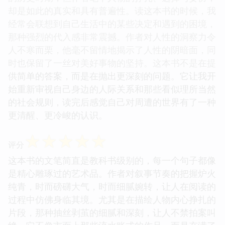
却是如此的真实和具有普遍性。读这本书的时候，我
经常会联想到自己生活中的某些决定和遇到的困境，
那种强烈的代入感非常震撼。作者对人性的洞察力令
人不寒而栗，他毫不留情地揭示了人性的阴暗面，同
时也保留了一丝对美好事物的坚持。这本书不是在提
供简单的答案，而是在抛出更深刻的问题。它让我开
始重新审视自己身边的人际关系和那些看似理所当然
的社会规则，读完后感觉自己对周遭的世界有了一种
更清醒、更冷峻的认识。
☆
☆
☆
☆
☆
评分
这本书的文笔简直是教科书级别的，每一个句子都像
是精心雕琢过的艺术品。作者对叙事节奏的把握炉火
纯青，时而磅礴大气，时而细腻婉转，让人在阅读的
过程中仿佛身临其境。尤其是在描绘人物内心挣扎的
片段，那种抽丝剥茧的细腻和深刻，让人不禁拍案叫