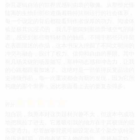
杂且逻辑自洽的世界观感到由衷的敬佩。从那些光怪
陆离的生物到那些遵循着独特法则运行的社会体系，
每一个设定的背后都能看到作者深厚的功力。阅读体
验是极其沉浸式的，我几乎能闻到那些异域空气的味
道，感受到那些奇特材质的触感。不同于那些只停留
在表面描述的作品，这本书深入挖掘了不同文明间的
冲突与融合，探讨了权力、信仰和自由的界限。其中
有几场关键的场景描写，那种动态感和冲击力，让我
的心跳都跟着加速了。这绝对是一部值得反复品读的
史诗级作品，每一次重读都会有新的发现，因为它所
构建的那个世界，远比表面看上去的要复杂得多。
☆
☆
☆
☆
☆
评分
坦白说，我原本对这类题材兴趣不大，但这本书成功
地把我拉了进去。它最吸引我的地方在于其极强的现
实穿透力。尽管故事背景可能设定在某个架空或特定
的历史时期，但作者笔下人物的挣扎、选择与妥协，