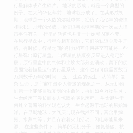
行星解体或产生碎片。 地球的形成，就是一个典型的
例子。在大约45亿年前，地球就形成了。在其形成初
期，地球是一个炽热的熔融球体，经历了几亿年的碰撞
和吸积。月球的形成，据信也与地球早期的一次巨大撞
击事件有关。 行星的轨道也并非一开始就固定不变。
在原行星盘中，行星会相互影响，它们的轨道会发生迁
移。有时候，行星之间的引力相互作用甚至可能将一些
行星弹出原行星盘。 当恒星的核聚变反应进入稳定阶
段，原行星盘中的气体和尘埃大部分会消散，留下的便
是围绕着恒星运行的行星系统。这个过程可能需要数百
万到数千万年的时间。 五、 生命的诞生：从简单到复
杂 生命，是宇宙中最令人着迷的现象之一。从无机物
到第一个能够自我复制的生命体，再到如今万物生灵，
生命经历了漫长而令人惊叹的演化历程。 生命诞生于
何处？普遍的科学观点认为，生命起源于地球的原始海
洋。在早期地球，大气层与现在截然不同，富含甲烷、
氨、水蒸气等，并且存在着火山活动、闪电等能量来
源。 在这些条件下，简单的无机分子，如氨基酸、核