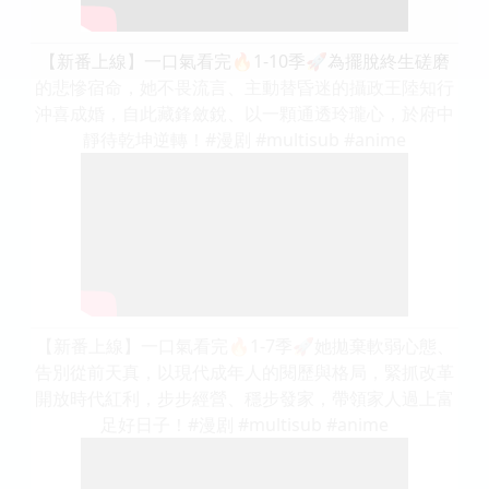
【新番上線】一口氣看完🔥1-10季🚀為擺脫終生磋磨
的悲慘宿命，她不畏流言、主動替昏迷的攝政王陸知行
沖喜成婚，自此藏鋒斂銳、以一顆通透玲瓏心，於府中
靜待乾坤逆轉！#漫剧 #multisub #anime
【新番上線】一口氣看完🔥1-7季🚀她拋棄軟弱心態、
告別從前天真，以現代成年人的閱歷與格局，緊抓改革
開放時代紅利，步步經營、穩步發家，帶領家人過上富
足好日子！#漫剧 #multisub #anime