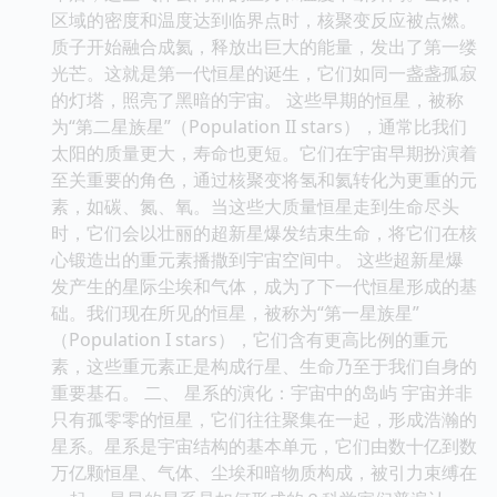
区域的密度和温度达到临界点时，核聚变反应被点燃。
质子开始融合成氦，释放出巨大的能量，发出了第一缕
光芒。这就是第一代恒星的诞生，它们如同一盏盏孤寂
的灯塔，照亮了黑暗的宇宙。 这些早期的恒星，被称
为“第二星族星”（Population II stars），通常比我们
太阳的质量更大，寿命也更短。它们在宇宙早期扮演着
至关重要的角色，通过核聚变将氢和氦转化为更重的元
素，如碳、氮、氧。当这些大质量恒星走到生命尽头
时，它们会以壮丽的超新星爆发结束生命，将它们在核
心锻造出的重元素播撒到宇宙空间中。 这些超新星爆
发产生的星际尘埃和气体，成为了下一代恒星形成的基
础。我们现在所见的恒星，被称为“第一星族星”
（Population I stars），它们含有更高比例的重元
素，这些重元素正是构成行星、生命乃至于我们自身的
重要基石。 二、 星系的演化：宇宙中的岛屿 宇宙并非
只有孤零零的恒星，它们往往聚集在一起，形成浩瀚的
星系。星系是宇宙结构的基本单元，它们由数十亿到数
万亿颗恒星、气体、尘埃和暗物质构成，被引力束缚在