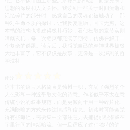
绝。它不像市面上那些流水账式的作品，而是充满了
思想的深度和人文关怀。我读到一些关于时间流逝和
记忆碎片的部分时，感觉自己的灵魂都被触动了，那
种对生命本质的探讨，让我反复咀嚼，回味无穷。这
本书的结构也搭建得极其巧妙，看似松散的章节实则
暗藏玄机，每一次翻页都充满了期待，仿佛在解开一
个复杂的谜题。读完后，我感觉自己的精神世界被极
大地丰富了，它不仅仅是故事，更像是一次深刻的哲
学洗礼。
☆
☆
☆
☆
☆
评分
这本书的语言风格简直是独树一帜，充满了强烈的个
人色彩和一种近乎散文化的诗意。作者似乎不太在意
传统小说的叙事规范，而是更倾向于用一种碎片化、
充满隐喻的方式来传达情感和信息。初读时可能会觉
得有些晦涩，需要集中全部注意力去捕捉那些潜藏在
字里行间的情绪暗流。但一旦适应了这种独特的韵