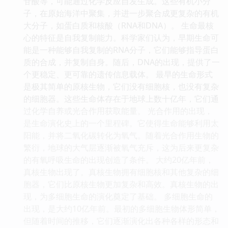
苷酸等，可能通过化学反应自发生成。这些有机小分
子，在原始海洋中聚集，并进一步聚合成更复杂的有机
大分子，如蛋白质和核酸（RNA和DNA）。 生命最核
心的特征是自我复制能力。科学家们认为，早期生命可
能是一种能够自我复制的RNA分子，它们能够指导蛋白
质的合成，并复制自身。随后，DNA的出现，提供了一
个更稳定、更可靠的遗传信息载体。 最早的生命形式
是极其简单的原核生物，它们没有细胞核，也没有复杂
的细胞器。这些生命体存在于地球上数十亿年，它们通
过化学自养或光合作用获取能量。 光合作用的出现，
是生命演化史上的一个里程碑。它使得生命能够利用太
阳能，并将二氧化碳转化为氧气。随着光合作用生物的
繁衍，地球的大气层逐渐被氧气充斥，这为后来更复杂
的有氧呼吸生命的出现创造了条件。 大约20亿年前，
真核生物出现了。真核生物拥有细胞核和其他复杂的细
胞器，它们比原核生物更加复杂和高效。真核生物的出
现，为多细胞生命的演化奠定了基础。 多细胞生命的
出现，是大约10亿年前。最初的多细胞生物体形简单，
但随着时间的推移，它们逐渐演化出各种各样的形态和