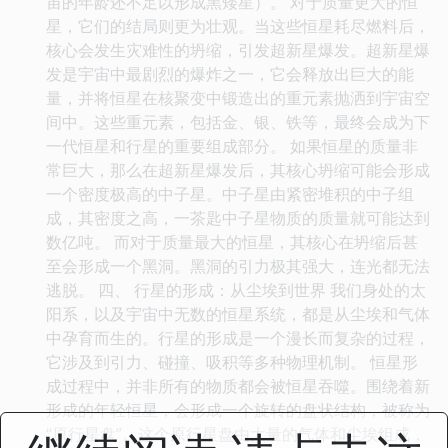
宙的年龄还不足以形成黑矮星）。 对于质量更大的恒
星，它们的结局则更为壮观。当这些恒星耗尽燃料后，
核心会发生灾难性的坍缩，引发超新星爆发。超新星爆
发是宇宙中最剧烈的爆炸之一，它会释放出巨大的能
量，并将恒星在核聚变中锻造出的重元素抛洒到宇宙空
间中。这些重元素，包括金、银、铁等，最终会成为下
一代恒星和行星的重要组成部分。 如果恒星的质量非
常巨大，那么在超新星爆发后，其核心坍缩可能会形成
一个密度极高的中子星。中子星由紧密堆积的中子组
成，其密度之高，一茶匙中子星物质的质量就可能达到
数亿吨。 而对于质量最大的恒星，其核心在坍缩后甚
至会形成一个黑洞。黑洞的引力极其强大，连光都无法
逃脱。 四、 行星的形成：从尘埃到世界 我们身处的太
阳系，以及宇宙中无数的恒星系统，都是从尘埃和气体
中孕育而生的。行星的形成是一个漫长而复杂的过程，
它涉及到引力、碰撞、吸积等多种物理机制。 恒星形
成过程中，并非所有的物质都会被恒星吞噬。围绕着新
形成的年轻恒星，会形成一个旋转的盘状结构，被称为
“原行星盘”。这个原行星盘由大量的气体和尘埃组成，