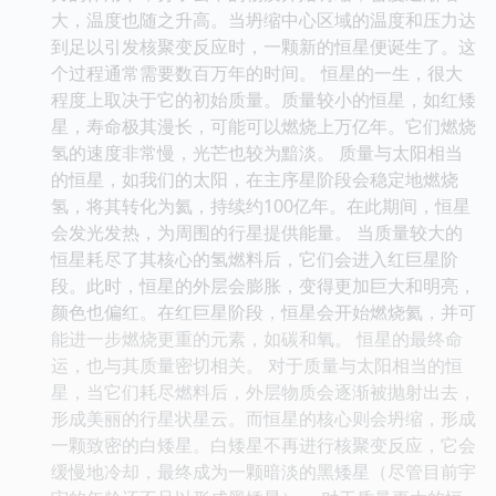
大，温度也随之升高。当坍缩中心区域的温度和压力达
到足以引发核聚变反应时，一颗新的恒星便诞生了。这
个过程通常需要数百万年的时间。 恒星的一生，很大
程度上取决于它的初始质量。质量较小的恒星，如红矮
星，寿命极其漫长，可能可以燃烧上万亿年。它们燃烧
氢的速度非常慢，光芒也较为黯淡。 质量与太阳相当
的恒星，如我们的太阳，在主序星阶段会稳定地燃烧
氢，将其转化为氦，持续约100亿年。在此期间，恒星
会发光发热，为周围的行星提供能量。 当质量较大的
恒星耗尽了其核心的氢燃料后，它们会进入红巨星阶
段。此时，恒星的外层会膨胀，变得更加巨大和明亮，
颜色也偏红。在红巨星阶段，恒星会开始燃烧氦，并可
能进一步燃烧更重的元素，如碳和氧。 恒星的最终命
运，也与其质量密切相关。 对于质量与太阳相当的恒
星，当它们耗尽燃料后，外层物质会逐渐被抛射出去，
形成美丽的行星状星云。而恒星的核心则会坍缩，形成
一颗致密的白矮星。白矮星不再进行核聚变反应，它会
缓慢地冷却，最终成为一颗暗淡的黑矮星（尽管目前宇