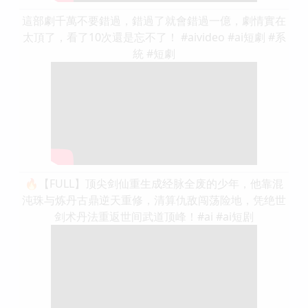
這部劇千萬不要錯過，錯過了就會錯過一億，劇情實在
太頂了，看了10次還是忘不了！ #aivideo #ai短劇 #系
統 #短劇
🔥【FULL】顶尖剑仙重生成经脉全废的少年，他靠混
沌珠与炼丹古鼎逆天重修，清算仇敌闯荡险地，凭绝世
剑术丹法重返世间武道顶峰！#ai #ai短剧