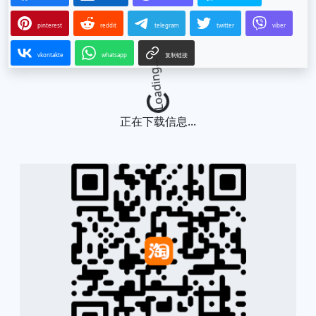
pinterest
reddit
telegram
twitter
viber
vkontakte
whatsapp
复制链接
Loading...
正在下载信息...