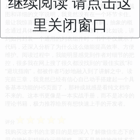
继续阅读 请点击这
从最基础的环境搭建开始，每一步骤都配有清晰的截
图和详细的文字说明，我竟然没有在一个环节卡住。
里关闭窗口
最让我惊喜的是它对“组件化开发”的讲解，抽象的概
念通过具体的案例一下子就变得明朗了。比如说，讲
到如何封装一个通用的列表组件时，书中不仅展示了
代码，还深入分析了为什么这么做能提高效率、方便
维护。阅读过程中，我能明显感觉到作者对细节的把
控，很多我在网上搜了很久都没找到的“最佳实践”和
“避坑指南”，都被作者巧妙地融入到了讲解之中。读
完前三章，我竟然已经有信心自己动手搭建起一个具
备基本功能的H5页面了，那种成就感是看纯文档学
不来的。这本书更像是一本实战手册，而不是冰冷的
理论书籍，极力推荐给所有想快速上手的开发者。
☆
☆
☆
☆
☆
评分
我购买这本书的主要目的是想深入了解微信生态下的
用户增长和精细化运营策略，而不是单纯地做技术实