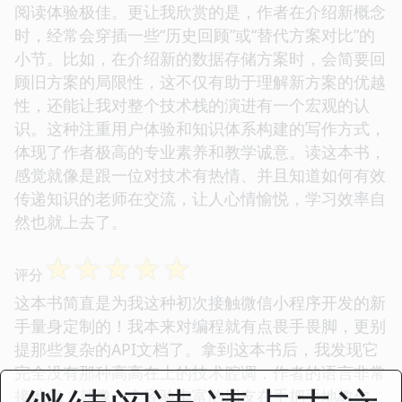
阅读体验极佳。更让我欣赏的是，作者在介绍新概念
时，经常会穿插一些“历史回顾”或“替代方案对比”的
小节。比如，在介绍新的数据存储方案时，会简要回
顾旧方案的局限性，这不仅有助于理解新方案的优越
性，还能让我对整个技术栈的演进有一个宏观的认
识。这种注重用户体验和知识体系构建的写作方式，
体现了作者极高的专业素养和教学诚意。读这本书，
感觉就像是跟一位对技术有热情、并且知道如何有效
传递知识的老师在交流，让人心情愉悦，学习效率自
然也就上去了。
☆
☆
☆
☆
☆
评分
这本书简直是为我这种初次接触微信小程序开发的新
手量身定制的！我本来对编程就有点畏手畏脚，更别
提那些复杂的API文档了。拿到这本书后，我发现它
完全没有那种高高在上的技术腔调，作者的语言非常
接地气，就像一个经验丰富的朋友在手把手地教你。