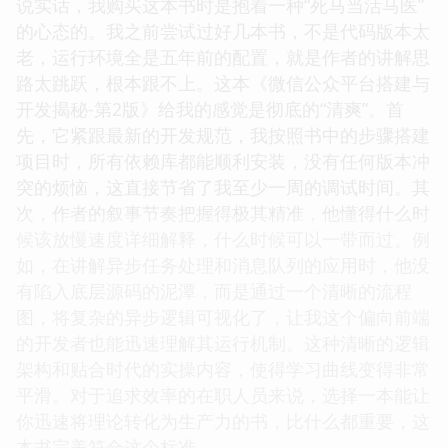
说实话，我购买这本书时是抱着一种“死马当活马医”
的心态的。我之前尝试过好几本书，不是代码版本太
老，运行环境全是五年前的配置，就是作者的讲解思
路太跳跃，根本跟不上。这本《微信公众平台搭建与
开发揭秘-第2版》给我的感觉是彻底的“清爽”。首
先，它紧跟最新的开发规范，我按照书中的步骤搭建
项目时，所有依赖库都能顺利安装，没有任何版本冲
突的烦恼，这直接节省了我至少一周的调试时间。其
次，作者的叙事节奏把握得极其精准，他懂得什么时
候该放慢速度详细解释，什么时候可以一带而过。例
如，在讲解异步任务处理和消息队列的应用时，他没
有陷入底层源码的泥潭，而是通过一个清晰的流程
图，将复杂的异步逻辑可视化了，让我这个偏向前端
的开发者也能迅速理解其运行机制。这种清晰的逻辑
架构和贴合时代的实操内容，使得学习曲线变得非常
平滑。对于追求效率的在职人员来说，选择一本能让
你迅速将理论转化为生产力的书，比什么都重要，这
本书完美符合这个标准。