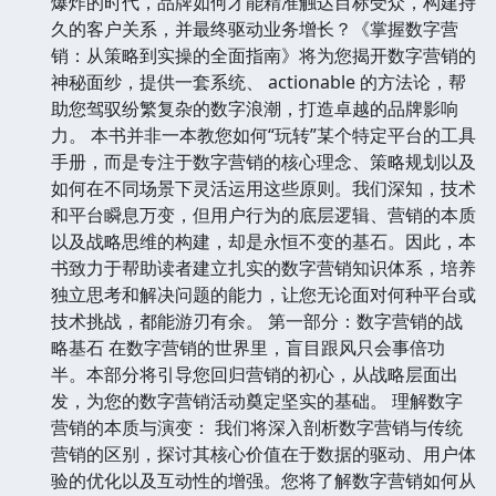
爆炸的时代，品牌如何才能精准触达目标受众，构建持
久的客户关系，并最终驱动业务增长？《掌握数字营
销：从策略到实操的全面指南》将为您揭开数字营销的
神秘面纱，提供一套系统、 actionable 的方法论，帮
助您驾驭纷繁复杂的数字浪潮，打造卓越的品牌影响
力。 本书并非一本教您如何“玩转”某个特定平台的工具
手册，而是专注于数字营销的核心理念、策略规划以及
如何在不同场景下灵活运用这些原则。我们深知，技术
和平台瞬息万变，但用户行为的底层逻辑、营销的本质
以及战略思维的构建，却是永恒不变的基石。因此，本
书致力于帮助读者建立扎实的数字营销知识体系，培养
独立思考和解决问题的能力，让您无论面对何种平台或
技术挑战，都能游刃有余。 第一部分：数字营销的战
略基石 在数字营销的世界里，盲目跟风只会事倍功
半。本部分将引导您回归营销的初心，从战略层面出
发，为您的数字营销活动奠定坚实的基础。 理解数字
营销的本质与演变： 我们将深入剖析数字营销与传统
营销的区别，探讨其核心价值在于数据的驱动、用户体
验的优化以及互动性的增强。您将了解数字营销如何从