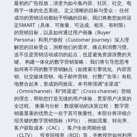
最初的广告投放，演变为如今集内容、社区、社交、电
商于一体的生态系统。 定义清晰的目标与受众： 任何
成功的营销活动都始于明确的目标。我们将教您如何设
定SMART（具体、可衡量、可达成、相关、有时限）
的营销目标，以及如何通过用户画像（Buyer
Persona）和用户旅程（Customer Journey）深入理
解您的目标受众，洞察他们的需求、痛点和消费习惯。
这不仅是营销活动成功的起点，也是避免资源浪费的关
键。 构建一体化的数字营销策略： 我们将引导您思考
如何将不同的数字营销触点（如搜索引擎优化、内容营
销、社交媒体营销、电子邮件营销、付费广告等）有机
地整合起来，形成协同效应。本书将强调“全渠道”
（Omnichannel）和“跨渠道”（Cross-channel）营销
的理念，帮助您打造无缝的用户体验，贯穿用户决策的
全过程。 衡量与分析：数据驱动的决策过程： 数字营
销最显著的优势之一在于其可衡量性。本部分将详细介
绍关键的数字营销指标（KPIs），例如流量、转化率、
客户获取成本（CAC）、客户生命周期价值
（CLTV）、投资回报率（ROI）等，并教授您如何利用