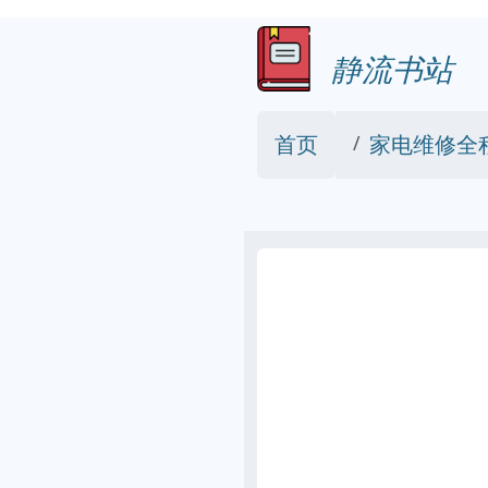
静流书站
首页
家电维修全程