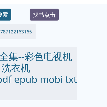
搜索
找书点击
122163165
全集--彩色电视机
 洗衣机
df epub mobi txt