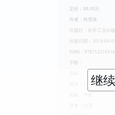
定价：88.00元
作者：韩雪涛
出版社：化学工业出
出版日期：2013-05-0
ISBN：978712216316
字数：
页码：
继续
版次：1
装帧：平装
开本：16开