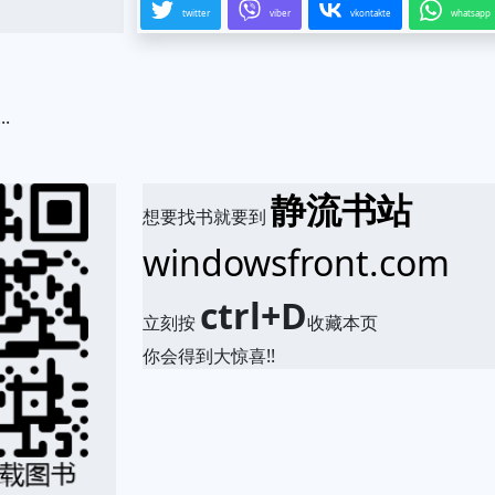
twitter
viber
vkontakte
whatsapp
.
静流书站
想要找书就要到
windowsfront.com
ctrl+D
立刻按
收藏本页
你会得到大惊喜!!