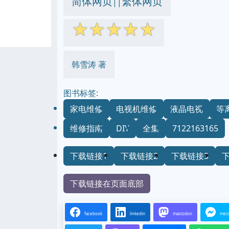
简体网页
繁体网页
||
☆
☆
☆
☆
☆
韩雪涛 著
图书标签:
家电维修
电视机维修
液晶电视
等
维修指南
DIY
全集
7122163165
下载链接1
下载链接2
下载链接3
下载链接在页面底部
facebook
linkedin
mastodon
mes