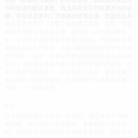
印码快速判断其参数。我尤其欣赏它对检测方法的讲
解，不仅仅是罗列了万用表的使用步骤，而是结合具
体的元器件特性，讲解了如何通过电压、电阻、电容
档位来判断元器件的良否。这种深入浅出的讲解方
式，让初学者也能迅速掌握核心技能。书中的案例非
常贴合实际工作场景，比如讲解如何区分同外形但不
同功能的二极管，或是如何辨识老旧电路板上的特定
元件，这些都是我在维修过程中经常遇到的难题。这
本书无疑为我提供了一个可靠的工具箱，里面装满了
实用的知识和操作指南，让我对电子元器件的理解上
升到了一个新的高度。
☆
☆
☆
☆
☆
评分
这本书的排版设计是其一大亮点，真正做到了“图解”
的精髓。在介绍那些形状相似、参数相近的元器件
时，清晰的放大图和对比表格简直是救星。我过去常