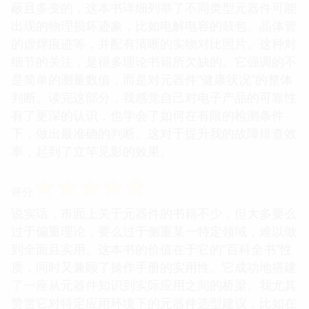
蔽且多变的，这本书详细列举了不同类型元器件可能
出现的物理损坏迹象，比如电解电容的鼓包、晶体管
的虚焊痕迹等，并配有清晰的实物对比照片。这种对
细节的关注，是很多理论书籍所欠缺的。它强调的不
是简单的测量数值，而是对元器件“健康状况”的整体
判断。读完这部分，我感觉自己对电子产品的可靠性
有了更深的认识，也学会了如何在有限的检测条件
下，做出最准确的判断。这对于提升我的故障排查效
率，起到了立竿见影的效果。
☆
☆
☆
☆
☆
评分
说实话，市面上关于元器件的书籍不少，但大多要么
过于偏重理论，要么过于侧重某一特定领域，难以做
到全面且实用。这本书的价值在于它的“百科全书”性
质，同时又兼顾了操作手册的实用性。它成功地搭建
了一座从元器件知识到实际应用之间的桥梁。我尤其
赞赏它对特定应用环境下的元器件选型建议，比如在