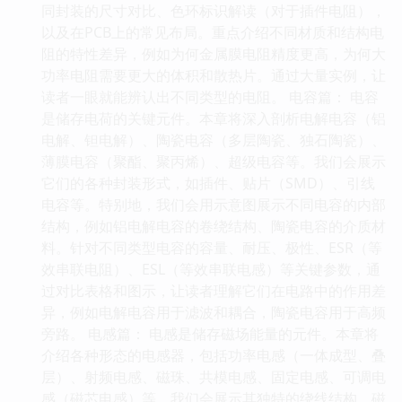
同封装的尺寸对比、色环标识解读（对于插件电阻），
以及在PCB上的常见布局。重点介绍不同材质和结构电
阻的特性差异，例如为何金属膜电阻精度更高，为何大
功率电阻需要更大的体积和散热片。通过大量实例，让
读者一眼就能辨认出不同类型的电阻。 电容篇： 电容
是储存电荷的关键元件。本章将深入剖析电解电容（铝
电解、钽电解）、陶瓷电容（多层陶瓷、独石陶瓷）、
薄膜电容（聚酯、聚丙烯）、超级电容等。我们会展示
它们的各种封装形式，如插件、贴片（SMD）、引线
电容等。特别地，我们会用示意图展示不同电容的内部
结构，例如铝电解电容的卷绕结构、陶瓷电容的介质材
料。针对不同类型电容的容量、耐压、极性、ESR（等
效串联电阻）、ESL（等效串联电感）等关键参数，通
过对比表格和图示，让读者理解它们在电路中的作用差
异，例如电解电容用于滤波和耦合，陶瓷电容用于高频
旁路。 电感篇： 电感是储存磁场能量的元件。本章将
介绍各种形态的电感器，包括功率电感（一体成型、叠
层）、射频电感、磁珠、共模电感、固定电感、可调电
感（磁芯电感）等。我们会展示其独特的绕线结构、磁