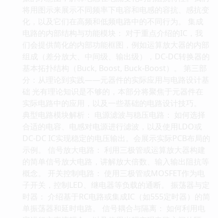
将用图示来展示不同频率下电容和电感的容抗、感抗变
化，以及它们在高频和低频电路中的不同行为。 集成
电路的内部结构与功能模块： 对于重点介绍的IC，我
们会提供简化的内部功能框图，例如运算放大器的内部
组成（差分放大、中间级、输出级），DC-DC转换器的
基本拓扑结构（Buck, Boost, Buck-Boost）。 第三部
分：从理论到实践——元器件的实际应用与电路设计基
础 光有理论知识是不够的，本部分将聚焦于元器件在
实际电路中的应用，以及一些基础的电路设计技巧。
典型电路模块解析： 电源滤波与稳压电路： 如何选择
合适的电容、电感对电源进行滤波，以及使用LDO或
DC-DC IC实现稳定的电压输出。会展示实际PCB布局的
示例。 信号放大电路： 利用三极管或运算放大器构建
的简单信号放大电路，讲解放大倍数、输入输出阻抗等
概念。 开关控制电路： 使用三极管或MOSFET作为电
子开关，控制LED、继电器等负载的通断。 振荡器与定
时器： 介绍基于RC电路或集成IC（如555定时器）的简
单振荡器和延时电路。 信号耦合与隔离： 如何利用电