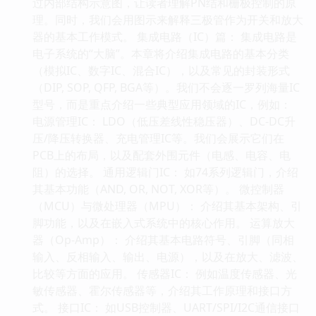
过内部结构示意图，让读者理解PN结和栅极控制的原
理。同时，我们会用图示来解释三极管作为开关和放大
器的基本工作模式。 集成电路（IC）篇： 集成电路是
电子系统的“大脑”。本章将介绍集成电路的基本分类
（模拟IC、数字IC、混合IC），以及常见的封装形式
（DIP, SOP, QFP, BGA等）。我们不会逐一罗列海量IC
型号，而是重点介绍一些典型应用领域的IC，例如：
电源管理IC： LDO（低压差线性稳压器）、DC-DC升
压/降压转换器、充电管理IC等。我们会展示它们在
PCB上的布局，以及配套外围元件（电感、电容、电
阻）的选择。 通用逻辑门IC： 如74系列逻辑门，介绍
其基本功能（AND, OR, NOT, XOR等）。 微控制器
（MCU）与微处理器（MPU）： 介绍其基本架构、引
脚功能，以及在嵌入式系统中的核心作用。 运算放大
器（Op-Amp）： 介绍其基本电路符号、引脚（同相
输入、反相输入、输出、电源），以及在放大、滤波、
比较等方面的应用。 传感器IC： 例如温度传感器、光
敏传感器、霍尔传感器等，介绍其工作原理和接口方
式。 接口IC： 如USB控制器、UART/SPI/I2C通信接口