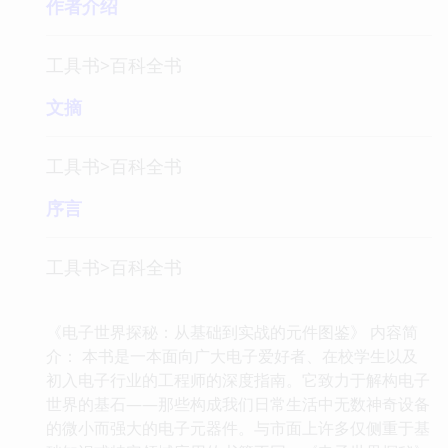
作者介绍
工具书>百科全书
文摘
工具书>百科全书
序言
工具书>百科全书
《电子世界探秘：从基础到实战的元件图鉴》 内容简
介： 本书是一本面向广大电子爱好者、在校学生以及
初入电子行业的工程师的深度指南。它致力于解构电子
世界的基石——那些构成我们日常生活中无数神奇设备
的微小而强大的电子元器件。与市面上许多仅侧重于基