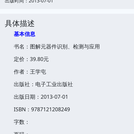
出版时间：2013-07-01
具体描述
基本信息
书名：图解元器件识别、检测与应用
定价：39.80元
作者：王学屯
出版社：电子工业出版社
出版日期：2013-07-01
ISBN：9787121208249
字数：