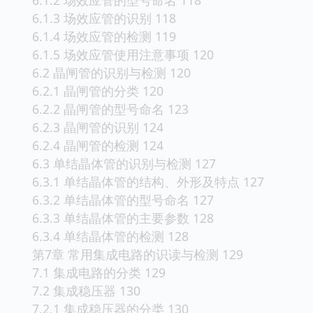
6.1.3 场效应管的识别 118
6.1.4 场效应管的检测 119
6.1.5 场效应管使用注意事项 120
6.2 晶闸管的识别与检测 120
6.2.1 晶闸管的分类 120
6.2.2 晶闸管的型号命名 123
6.2.3 晶闸管的识别 124
6.2.4 晶闸管的检测 124
6.3 单结晶体管的识别与检测 127
6.3.1 单结晶体管的结构、外形及特点 127
6.3.2 单结晶体管的型号命名 127
6.3.3 单结晶体管的主要参数 128
6.3.4 单结晶体管的检测 128
第7章 常用集成电路的识读与检测 129
7.1 集成电路的分类 129
7.2 集成稳压器 130
7.2.1 集成稳压器的分类 130