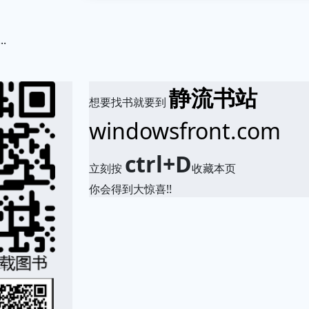
.
静流书站
想要找书就要到
windowsfront.com
ctrl+D
立刻按
收藏本页
你会得到大惊喜!!