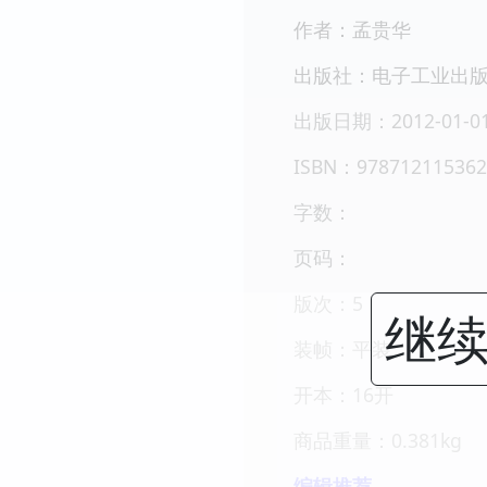
作者：孟贵华
出版社：电子工业出
出版日期：2012-01-0
ISBN：978712115362
字数：
页码：
版次：5
继续
装帧：平装
开本：16开
商品重量：0.381kg
编辑推荐