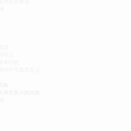
的使用注意事项
用
的概述
的的特点
的基本结构
表常用的符号及其意义
的面板
表显示屏所显示的内容
用