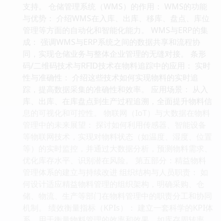
支持。 仓储管理系统（WMS）的作用： WMS的功能
与优势： 介绍WMS在入库、出库、移库、盘点、库位
管理等方面的自动化和智能化能力。 WMS与ERP的集
成： 强调WMS与ERP系统之间的数据共享和流程协
同，实现仓储业务与整体企业管理的无缝对接。 条形
码/二维码技术与RFID技术在物料追踪中的应用： 实时
性与准确性： 介绍这些技术如何实现物料的实时追
踪，提高数据采集的准确性和效率。 应用场景： 从入
库、出库、在库盘点到生产过程追溯，全面提升物料信
息的可视化和可控性。 物联网（IoT）与大数据在物料
管理中的未来展望： 探讨如何利用传感器、智能设备
等物联网技术，实现对物料状态（如温度、湿度、位置
等）的实时监控，并通过大数据分析，预测物料需求、
优化库存水平、识别潜在风险。 第五部分：精益物料
管理体系的建立与持续改进 组织结构与人员职责： 如
何设计适应精益物料管理的组织架构，明确采购、仓
储、物流、生产等部门在物料管理中的职责分工和协同
机制。 绩效衡量指标（KPIs）： 建立一套科学的KPI体
系，用于衡量物料管理的效率和效果，如库存周转率、