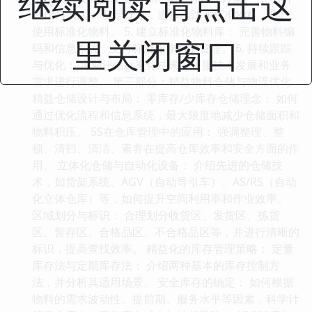
继续阅读 请点击这
替代与淘汰： 制定计划，逐步淘汰非标准物料，推广
使用标准化物料。 5. 建立标准化物料库： 完善物料编
里关闭窗口
码和信息系统，支持标准化物料的管理。 6. 持续跟踪
与优化： 定期评估标准化成果，根据技术发展和业务
需求进行调整。 第三部分：精益物料仓储与物流优化
精益仓储设计与布局： 零库存/少库存仓储理念： 如何
通过优化流程和信息系统，最大限度地减少仓储面积和
物料积压。 5S在仓库管理中的应用： 强调整理、整
顿、清扫、清洁、素养在提高仓库效率和安全方面的作
用。 立体化仓储与自动化设备： 介绍先进的仓储技
术，如货架系统、AGV（自动导引车）、AS/RS（自动
化立体仓库）等，如何提升空间利用率和作业效率。
区域划分与标识： 合理划分收货区、发货区、拣货
区、暂存区、合格品区、不合格品区等，并进行清晰的
标识，提高查找效率。 精益化的库存管理策略： 定量
库存法与定期库存法： 介绍两种基本的库存控制方
法，并分析其适用场景。 安全库存的确定： 如何根据
物料的需求波动性、提前期、服务水平等因素，科学计