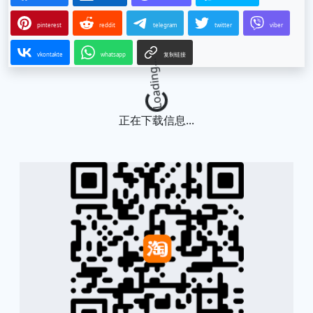
pinterest
reddit
telegram
twitter
viber
vkontakte
whatsapp
复制链接
Loading...
正在下载信息...