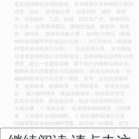
是实现精细化管理的前提。本书将探讨多种物料分类的
维度，包括： 按用途分类： 如原材料、辅料、零部
件、包装材料、工具、耗材、固定资产等。 按物理特
性分类： 如易燃易爆品、腐蚀性物品、精密件、散装
件、成件等。 按库存策略分类： 如ABC分类法（根据
物料使用频率和价值进行分类）、XYZ分类法（根据物
料需求波动性进行分类）。 按供应商分类。 本书将指
导读者如何根据企业实际情况，选择和组合适用的分类
维度，建立一套逻辑清晰、易于执行的物料分类体系。
物料标准化的重要性与实施路径： 标准化的内涵： 明
确物料标准化不仅是统一规格、型号，还包括质量标
准、包装标准、检验标准、使用标准等。 标准化的益
处： 减少物料种类，降低采购成本，简化库存管理，
提高作业效率，降低错误率，促进与供应商的协同。
实施步骤： 1. 现状分析： 梳理现有物料种类，识别重
复、冗余或不合理的物料。 2. 制定物料标准化方案：
明确需要标准化的物料范围，制定统一的规格、型号、
技术要求。 3. 供应商协同： 与现有供应商沟通，寻求
支持，必要时开发新的标准化物料替代方案。 4. 物料