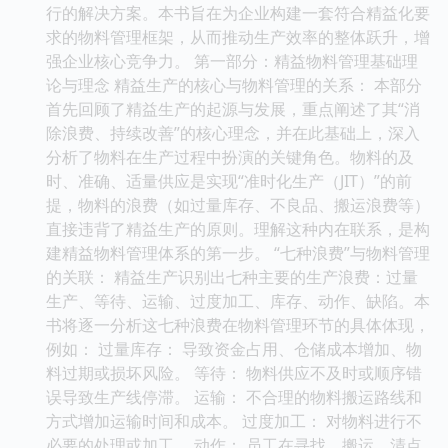
行的解决方案。本书旨在为企业构建一套符合精益化要
求的物料管理框架，从而推动生产效率的整体跃升，增
强企业核心竞争力。 第一部分：精益物料管理基础理
论与理念 精益生产的核心与物料管理的关系： 本部分
首先回顾了精益生产的起源与发展，重点阐述了其“消
除浪费、持续改善”的核心理念，并在此基础上，深入
分析了物料在生产过程中扮演的关键角色。物料的及
时、准确、适量供应是实现“准时化生产（JIT）”的前
提，物料的浪费（如过量库存、不良品、搬运浪费等）
直接违背了精益生产的原则。理解这种内在联系，是构
建精益物料管理体系的第一步。 “七种浪费”与物料管理
的关联： 精益生产识别出七种主要的生产浪费：过量
生产、等待、运输、过度加工、库存、动作、缺陷。本
书将逐一分析这七种浪费在物料管理环节的具体体现，
例如： 过量库存： 导致资金占用、仓储成本增加、物
料过期或损坏风险。 等待： 物料供应不及时或顺序错
误导致生产线停滞。 运输： 不合理的物料搬运路线和
方式增加运输时间和成本。 过度加工： 对物料进行不
必要的处理或加工。 动作： 员工在寻找、搬运、清点