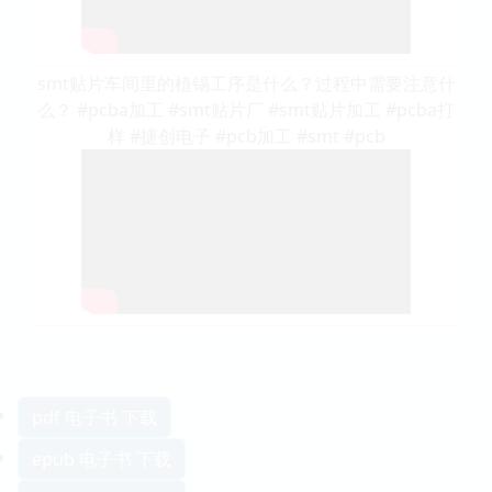
smt贴片车间里的植锡工序是什么？过程中需要注意什
么？ #pcba加工 #smt贴片厂 #smt贴片加工 #pcba打
样 #捷创电子 #pcb加工 #smt #pcb
pdf 电子书 下载
epub 电子书 下载