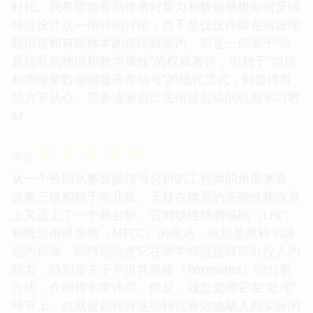
时代。我希望能看到作者对算力和数据规模如何反哺
特征设计这一循环的讨论，而不是仅仅停留在假设理
想信道和有限样本的传统框架内。它是一部关于“语
音信号的物理和数学属性”的权威著作，但对于“如何
利用海量数据驯服语音信号”的现代范式，则显得有
些力不从心，需要读者自己去衔接后续的机器学习教
材。
☆
☆
☆
☆
☆
评分
从一个长期从事音频信号分析的工程师的角度来看，
这第三版相较于前几版，无疑在体系的完整性和深度
上又迈上了一个新台阶。它对线性预测编码（LPC）
和梅尔倒谱系数（MFCC）的阐述，依然是教科书级
别的标准。我特别欣赏它在声学特征提取部分投入的
精力，特别是关于声道共振峰（Formants）的分析
方法，介绍得非常详尽。但是，我总觉得它在“处理”
环节上，也就是如何将这些特征有效地融入到实际的