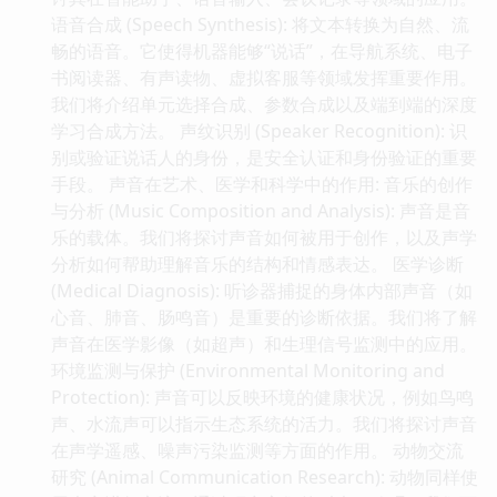
语音合成 (Speech Synthesis): 将文本转换为自然、流
畅的语音。它使得机器能够“说话”，在导航系统、电子
书阅读器、有声读物、虚拟客服等领域发挥重要作用。
我们将介绍单元选择合成、参数合成以及端到端的深度
学习合成方法。 声纹识别 (Speaker Recognition): 识
别或验证说话人的身份，是安全认证和身份验证的重要
手段。 声音在艺术、医学和科学中的作用: 音乐的创作
与分析 (Music Composition and Analysis): 声音是音
乐的载体。我们将探讨声音如何被用于创作，以及声学
分析如何帮助理解音乐的结构和情感表达。 医学诊断
(Medical Diagnosis): 听诊器捕捉的身体内部声音（如
心音、肺音、肠鸣音）是重要的诊断依据。我们将了解
声音在医学影像（如超声）和生理信号监测中的应用。
环境监测与保护 (Environmental Monitoring and
Protection): 声音可以反映环境的健康状况，例如鸟鸣
声、水流声可以指示生态系统的活力。我们将探讨声音
在声学遥感、噪声污染监测等方面的作用。 动物交流
研究 (Animal Communication Research): 动物同样使