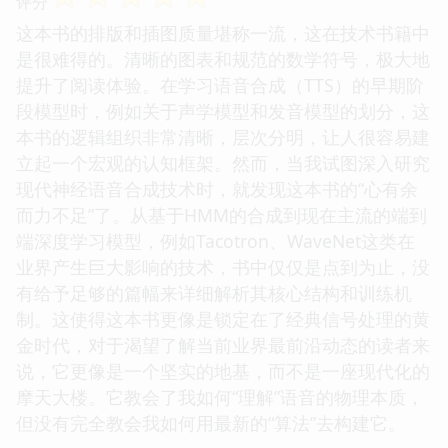
评分
这本书的排版和插图质量堪称一流，这在技术书籍中
是很难得的。清晰的图表和规范的数学符号，极大地
提升了阅读体验。在学习语音合成（TTS）的早期阶
段模型时，例如关于声学模型和发音模型的划分，这
本书的逻辑组织非常清晰，层次分明，让人很容易建
立起一个宏观的认知框架。然而，当我试图深入研究
现代神经语音合成技术时，就发现这本书的“心有余
而力不足”了。从基于HMM的合成到现在主流的端到
端深度学习模型，例如Tacotron、WaveNet这类在
业界产生巨大影响的技术，书中仅仅是点到为止，没
有给予足够的篇幅来详细解析其核心结构和训练机
制。这使得这本书更像是锁定在了经典信号处理的黄
金时代，对于渴望了解当前业界最前沿动态的读者来
说，它更像是一个坚实的地基，而不是一座现代化的
摩天大楼。它教会了我如何“理解”语音的物理本质，
但没有完全教会我如何用最新的“算法”去构建它。