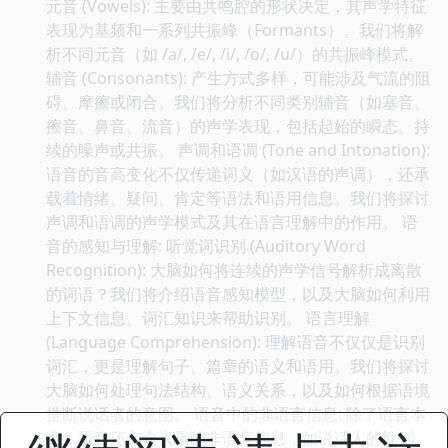
元音 (Vowels): 主要由共鸣腔的形状决定，其声学特征
表现为基频和一系列共振峰（Formants）。我们将解
析不同元音（如 /a/, /e/, /i/, /o/, /u/）的共振峰模式。
辅音 (Consonants): 产生方式多样，可能涉及气流的阻
碍、摩擦或闭合。我们将分析不同类别辅音（如塞音、
擦音、鼻音、流音）的声学表现，包括起始的瞬态、持
续的噪声或共振。 声调和语调 (Tone and Intonation):
语音的音高变化不仅传递词义（如汉语的声调），还承
载着情绪、疑问、肯定等语法和语用信息。我们将探讨
声调和语调的声学模式及其在语言理解中的作用。 语
音的感知与理解: 听觉词识别 (Auditory Word
Recognition): 大脑如何将连续的声学信号解析成离散
的词语？我们将介绍语音感知模型，以及大脑如何利用
上下文信息、词汇知识来帮助识别。 语言理解
(Language Comprehension): 理解语音不仅仅是识别
词汇，更是理解句子、篇章的语义和语用。我们将探讨
大脑如何处理句法结构、语义关系，以及如何根据语境
推断说话者的意图。 语音中的非语言信息: 除了语言本
身，语音还包含大量的非语言信息，如说话人的性别、