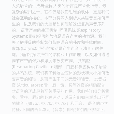
人类语音的生成与理解 人类的语言是声音最神奇、最
复杂的应用之一。它不仅是我们思维的载体，更是我们
社会互动的核心。本部分将深入剖析人类语音是如何产
生的，以及我们的大脑是如何理解这些复杂声音序列
的。 语音产生的生理机制: 呼吸系统 (Respiratory
System): 肺部提供的气流是语音产生的动力源。我们
将了解呼吸的控制如何影响语音的强度和持续时间。
喉部 (Larynx): 声带的振动是产生声音（浊音）的关
键。我们将探讨声带的结构和工作原理，以及如何通过
调节声带的张力和厚度来改变声调。 共鸣腔
(Resonating Cavities): 咽部、口腔和鼻腔构成了语音
的共鸣系统。我们将了解这些腔体的形状和大小如何改
变声音的频谱，从而产生不同的元音和辅音。 发音器
官 (Articulators): 舌、唇、齿、腭等器官的精确配合，
对语音的形成起着至关重要的作用。我们将详细分析舌
尖、舌根、唇部的各种运动，以及它们如何塑造出不同
的辅音（如 /p/, /t/, /k/, /f/, /s/）和元音。 语音的声学
特征: 不同的语音单元（音素）拥有独特的声学特征。