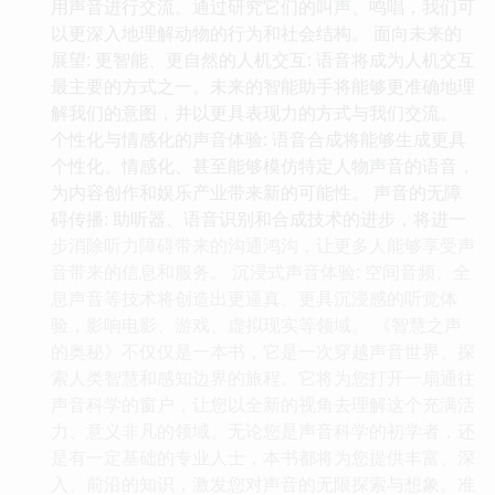
用声音进行交流。通过研究它们的叫声、鸣唱，我们可
以更深入地理解动物的行为和社会结构。 面向未来的
展望: 更智能、更自然的人机交互: 语音将成为人机交互
最主要的方式之一。未来的智能助手将能够更准确地理
解我们的意图，并以更具表现力的方式与我们交流。
个性化与情感化的声音体验: 语音合成将能够生成更具
个性化、情感化、甚至能够模仿特定人物声音的语音，
为内容创作和娱乐产业带来新的可能性。 声音的无障
碍传播: 助听器、语音识别和合成技术的进步，将进一
步消除听力障碍带来的沟通鸿沟，让更多人能够享受声
音带来的信息和服务。 沉浸式声音体验: 空间音频、全
息声音等技术将创造出更逼真、更具沉浸感的听觉体
验，影响电影、游戏、虚拟现实等领域。 《智慧之声
的奥秘》不仅仅是一本书，它是一次穿越声音世界、探
索人类智慧和感知边界的旅程。它将为您打开一扇通往
声音科学的窗户，让您以全新的视角去理解这个充满活
力、意义非凡的领域。无论您是声音科学的初学者，还
是有一定基础的专业人士，本书都将为您提供丰富、深
入、前沿的知识，激发您对声音的无限探索与想象。准