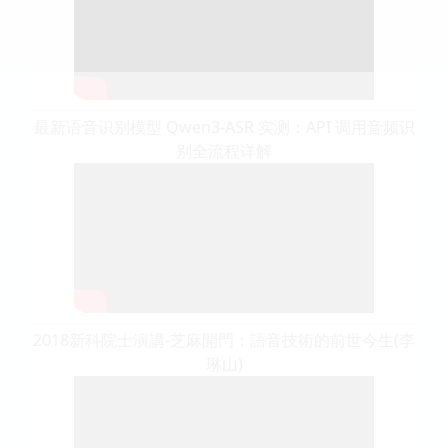
最新语音识别模型 Qwen3-ASR 实测：API 调用音频识
别全流程详解
2018新科院士演講-芝麻開門：語音技術的前世今生(李
琳山)