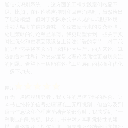
通信或识别系统中，这方面的工程实践案例略显不
足。比如，在讨论噪声抑制和回声消除时，虽然给出
了理论模型，但对于实际系统中常见的非理想环境，
比如大幅度的信道衰减、多径效应带来的复杂影响，
处理策略的讨论稍显单薄。我更期望看到一些关于实
时性优化和资源受限设备上算法部署的章节。对于我
们这些需要将实验室理论转化为生产力的人来说，算
法的鲁棒性和计算复杂度是比理论最优性更迫切关注
的问题。希望下一版能在这些工程层面的权衡和优化
上多下功夫。
☆
☆
☆
☆
☆
评分
作为一名跨界研究者，我关注的是跨学科的融合。这
本书在纯粹的信号处理理论上无可挑剔，但当涉及到
语音信息论和心理声学结合的部分时，我感受到了一
种明显的割裂感。比如，书中对人耳听觉特性的建
模，虽然提及了梅尔尺度，但未能充分结合听觉神经