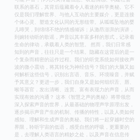
联系的基石，其背后蕴藏着令人着迷的科学奥秘。它不
仅是我们理解世界、与他人互动的主要媒介，更是连接
个体心灵、塑造文化认同的无形纽带。从呱呱坠地的婴
儿啼哭，到绵绵不绝的情感倾诉；从激昂澎湃的演讲，
到婉转动听的歌谣，声音以其丰富多样的形式，记录着
生命的律动，承载着人类的智慧。 然而，我们日常感
知到的声音，往往只是一个结果。隐藏在这背后的是一
个复杂而精密的运作过程。我们的听觉系统如何接收声
波的微小震动，将其转化为神经信号？我们的大脑又如
何解析这些信号，识别出言语、音乐、环境噪音，并赋
予其意义？更进一步，我们自身又是如何组织舌、唇、
喉等器官，发出清晰、连贯、富有表现力的声音，从而
实现有效的沟通？ 这本《智慧之声的奥秘》将带领您
深入探索声音的世界，从最基础的物理声学原理出发，
逐步揭示声音产生的机制、传播的特性，以及人类如何
感知、理解和生成声音的奥秘。我们将一起穿越时空的
界限，聆听宇宙的低语，感受自然的呼吸，更重要的
是，去理解人类语言的精妙之处，以及声音在信息传