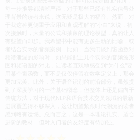
换、Z变换这些数学基础的讲解可以说是面面俱到，
每一步推导都清晰严谨，对于那些已经有扎实信号处
理背景的读者来说，这无疑是极大的福音。然而，对
于我这种更侧重于应用和直观理解的“小白”来说，初
次接触时，大量的公式和抽象的理论模型，真的让人
有些望而却步。我希望书中能有更多生动的比喻，或
者结合实际的音频案例，比如，当我们谈到窗函数对
频谱泄漏的影响时，如果能配上几个实际的音频波形
图和频谱图的对比，让读者直观地感受到“为什么”要
用某个窗函数，而不是仅仅停留在数学定义上，那会
更加完美。此外，关于语音识别的前沿部分，虽然提
到了深度学习的一些基础概念，但整体上还是偏向于
传统方法，对于现代NLP和语音技术交叉领域的最新
进展覆盖得不够深入，这让期望紧跟时代潮流的读者
感到略有遗憾。总而言之，这是一本理论扎实、适合
进阶的教材，但对入门者的友好度有待加强。
☆
☆
☆
☆
☆