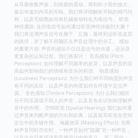
从耳廓收集声波，到鼓膜的震动，再到听小骨的放大，
最后传递到内耳的耳蜗。我们将详细解析耳蜗的精巧结
构，以及毛细胞如何将机械振动转化为电信号。 听觉
神经通路: 这些电信号如何通过听觉神经传输到大脑？
我们将追溯声音信号在脑干、丘脑，最终到达听觉皮层
的路径，并了解不同脑区在声音处理中的分工。 感知
的重要方面: 声音的感知不仅仅是信号的传递，还涉及
更复杂的认知过程。我们将探讨： 音高感知 (Pitch
Perception): 如何理解不同频率的差异，以及声音的音
高如何影响我们的情绪和音乐的和谐。 响度感知
(Loudness Perception): 为什么我们对不同响度的声音
有不同的反应，以及声音的响度如何在环境中定位声
源。 音色感知 (Timbre Perception): 为什么我们能区
分不同乐器或不同人的声音，以及音色在识别和理解声
音中的作用。 空间听觉 (Spatial Hearing): 我们如何通
过声音来判断声源的方向和距离，以及双耳听觉在空间
定位中的关键作用。 掩蔽效应 (Masking Effect): 当两
种声音同时存在时，一种声音如何“隐藏”另一种声音，
以及这在日常环境和音频设计中的意义。 第二部分：