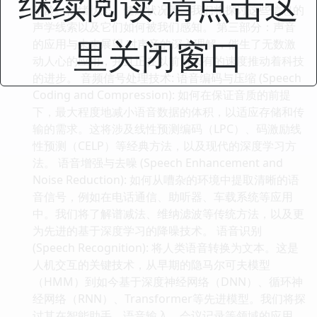
继续阅读 请点击这
年龄、情绪状态、健康状况等。我们将探讨这些信息的
声学线索以及它们如何被我们感知。 第三部分：声音
里关闭窗口
的应用与未来展望 对声音的深入理解，催生了无数激
动人心的应用，并且正在以前所未有的速度推动着科技
的进步。 音频信号处理技术: 语音编码与压缩 (Speech
Coding and Compression): 如何在保证音质的前提
下，最大程度地减小语音数据的体积，以适应存储和传
输的需求。这将涉及线性预测编码（LPC）、码激励线
性预测（CELP）等经典方法，以及现代的深度学习方
法。 语音增强与去噪 (Speech Enhancement and
Noise Reduction): 如何从嘈杂的环境中提取清晰的语
音信号，例如在电话通信、助听器、车载系统等应用
中。我们将了解谱减法、维纳滤波等传统方法，以及更
为先进的基于深度学习的降噪技术。 语音识别
(Speech Recognition): 将人类语音转换为文本。这是
人机交互的关键技术，从早期的隐马尔可夫模型
（HMM）到如今基于深度神经网络（DNN）、循环神
经网络（RNN）、Transformer等先进模型。我们将探
讨其在智能助手、语音输入、会议记录等领域的应用。