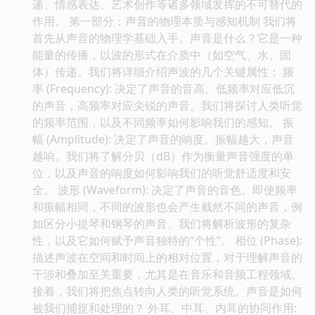
递、情感表达、艺术创作等诸多领域发挥的不可替代的
作用。 第一部分：声音的物理本质与感知机制 我们将
首先从声音的物理学基础入手。声音是什么？它是一种
能量的传播，以波的形式在介质中（如空气、水、固
体）传递。我们将详细介绍声波的几个关键属性： 频
率 (Frequency): 决定了声音的音高。低频率对应低沉
的声音，高频率对应尖锐的声音。我们将探讨人类听觉
的频率范围，以及不同频率如何影响我们的感知。 振
幅 (Amplitude): 决定了声音的响度。振幅越大，声音
越响。我们将了解分贝（dB）作为衡量声音强度的单
位，以及声音的响度如何影响我们的听觉舒适度和安
全。 波形 (Waveform): 决定了声音的音色。即使频率
和振幅相同，不同的波形也会产生截然不同的声音，例
如区分小提琴和钢琴的声音。我们将解析波形的复杂
性，以及它如何赋予声音独特的“个性”。 相位 (Phase):
描述声波在空间和时间上的相对位置，对于理解声音的
干涉和叠加至关重要，尤其是在音乐和音频工程领域。
接着，我们将把焦点转向人类的听觉系统。声音是如何
被我们捕捉和处理的？ 外耳、中耳、内耳的协同作用: