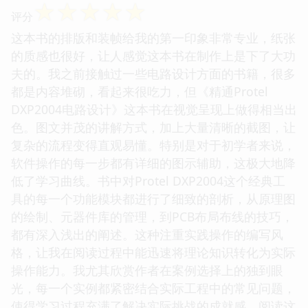
☆
☆
☆
☆
☆
评分
这本书的排版和装帧给我的第一印象非常专业，纸张
的质感也很好，让人感觉这本书在制作上是下了大功
夫的。我之前接触过一些电路设计方面的书籍，很多
都是内容堆砌，看起来很吃力，但《精通Protel
DXP2004电路设计》这本书在视觉呈现上做得相当出
色。图文并茂的讲解方式，加上大量清晰的截图，让
复杂的流程变得直观易懂。特别是对于初学者来说，
软件操作的每一步都有详细的图示辅助，这极大地降
低了学习曲线。书中对Protel DXP2004这个经典工
具的每一个功能模块都进行了细致的剖析，从原理图
的绘制、元器件库的管理，到PCB布局布线的技巧，
都有深入浅出的阐述。这种注重实践操作的编写风
格，让我在阅读过程中能迅速将理论知识转化为实际
操作能力。我尤其欣赏作者在案例选择上的独到眼
光，每一个实例都紧密结合实际工程中的常见问题，
使得学习过程充满了解决实际挑战的成就感。阅读这