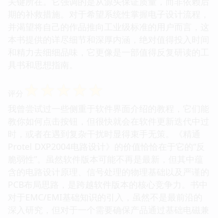
关键所在。它强调的是从源头保证质量，而非依赖后
期的补救措施。对于希望系统性掌握电子设计流程，
并渴望将自己的作品推向工业级标准的用户而言，这
本书提供的详尽细节和深厚内涵，绝对值得投入时间
和精力去细细品味，它更像是一部值得反复研读的工
具书和思想指南。
☆
☆
☆
☆
☆
评分
我曾尝试过一些侧重于软件界面介绍的教程，它们能
教你如何点击按钮，但很快就会在软件更新迭代中过
时，或者在遇到复杂干扰时显得束手无策。《精通
Protel DXP2004电路设计》的价值恰恰在于它的“反
脆弱性”。虽然软件版本可能不再是最新，但其中蕴
含的电路设计原理、信号处理的物理基础以及严谨的
PCB布局思路，是跨越软件版本的核心竞争力。书中
对于EMC/EMI基础知识的引入，虽然不是最前沿的
深入研究，但对于一个需要确保产品通过基础电磁兼