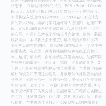
路思维。 在原理图绘制完成后，PCB（Printed Circuit
Board，印制电路板）的设计便成为下一个关键环节。
本书将深入浅出地介绍Protel DXP2004在PCB设计方
面的强大功能。读者将学习如何导入原理图、创建PCB
库、定义PCB的物理尺寸和层数，以及如何进行元器件
的布局。布局的艺术在于平衡信号完整性、散热、装配
以及美学，本书将从多个维度讲解布局的原则和技巧，
避免常见的布局陷阱。 随后的PCB布线部分，更是本书
的重头戏。在这里，读者将接触到各种布线工具和策
略，包括手动布线、自动布线以及混合布线。理解不同
布线规则的重要性，如间距、宽度、过孔的使用等，对
于保证电路的可靠性和稳定性至关重要。本书将详细讲
解如何设置和应用这些规则，并展示如何处理复杂的信
号布线，如差分信号、高速信号等，确保设计的专业性
和前沿性。 仿真分析：洞察电路性能的智慧之眼 现代
电子设计离不开仿真分析，它能够帮助工程师在实际生
产之前，预测电路的工作性能，发现潜在的问题，并进
行优化。本书将为读者打开Protel DXP2004内置仿真