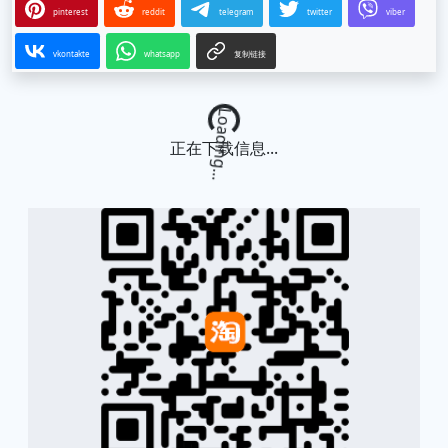
pinterest
reddit
telegram
twitter
viber
vkontakte
whatsapp
复制链接
Loading...
正在下载信息...