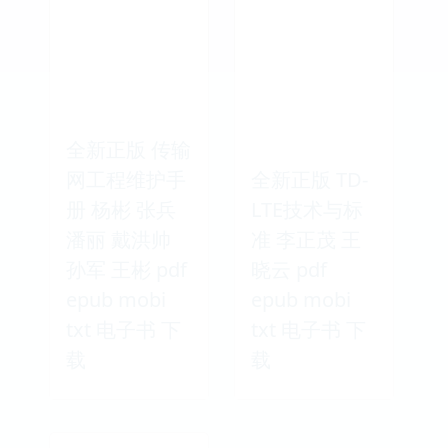
全新正版 传输
网工程维护手
全新正版 TD-
册 杨彬 张兵
LTE技术与标
潘丽 戴洪帅
准 李正茂 王
孙军 王彬 pdf
晓云 pdf
epub mobi
epub mobi
txt 电子书 下
txt 电子书 下
载
载