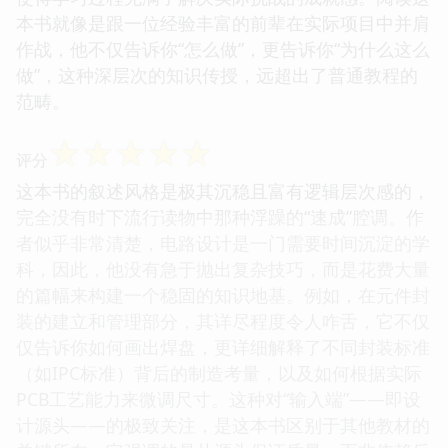
本书就像是跟一位经验丰富的前辈在实际项目中并肩
作战，他不仅告诉你“怎么做”，更告诉你“为什么这么
做”，这种深层次的知识传授，远超出了普通教程的
范畴。
☆
☆
☆
☆
☆
评分
这本书的叙述风格是极其沉稳且富有逻辑层次感的，
完全没有时下流行读物中那种浮躁的“速成”腔调。作
者似乎非常清楚，电路设计是一门需要时间沉淀的学
科，因此，他没有急于抛出复杂技巧，而是花费大量
的篇幅来构建一个稳固的知识地基。例如，在元件封
装的建立和管理部分，其详尽程度令人咋舌，它不仅
仅告诉你如何画出焊盘，更详细解释了不同封装标准
（如IPC标准）背后的制造考量，以及如何根据实际
PCB工艺能力来微调尺寸。这种对“输入端”——即设
计源头——的极致关注，是这本书区别于其他教材的