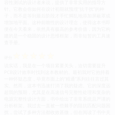
容性测试的设计者来说，提供了非常实用的指导方
针。它教会你如何在设计初期就预埋“抗干扰”的种
子，而不是等到最后阶段才手忙脚乱地添加屏蔽罩或
增加地平面。这种前瞻性的设计理念，使得这本书即
便在今天看来，依然具有极高的参考价值，因为它构
建的是一个稳固的设计思维框架，而非短暂的工具速
查手册。
☆
☆
☆
☆
☆
评分
说实话，我是在一个项目紧要关头，迫切需要提升
PCB设计效率时找到这本教材的。最初我对它抱持着
一种怀疑态度，毕竟市面上的“精通”系列往往言过其
实。然而，这本书迅速打消了我的疑虑。它的深度远
超我的预期，尤其是在高速信号完整性处理和复杂的
电源完整性设计方面，书中给出了非常系统且严谨的
分析框架。我过去一直被一些棘手的阻抗匹配问题困
扰，尝试了多种方法都收效甚微，但在阅读了书中关