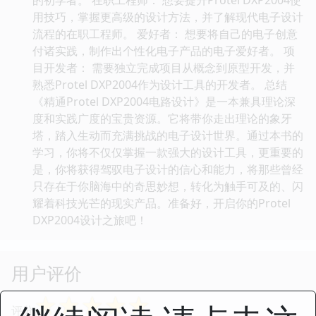
用技巧，掌握更高级的设计方法，并了解现代电子设计
流程的在职工程师。 爱好者： 想要将自己的电子创意
付诸实践，制作出个性化电子产品的电子爱好者。 项
目开发者： 需要独立完成项目从概念到原型开发，并
熟悉Protel DXP2004作为设计工具的开发者。 总结
《精通Protel DXP2004电路设计》是一本兼具理论深
度和实践广度的宝贵资源。它将带你走出理论的象牙
塔，踏入生动而充满挑战的电子设计世界。通过本书的
学习，你将不仅仅掌握一款强大的设计工具，更重要的
是，你将获得驾驭电子设计的信心和能力，将那些曾经
只存在于你脑海中的奇思妙想，转化为触手可及的、闪
耀着科技光芒的现实产品。准备好，开启你的Protel
DXP2004设计之旅吧！
用户评价
☆
☆
☆
☆
☆
评分