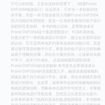
不可少的利器。正是在这样的背景下，《精通Protel
DXP2004电路设计》应运而生，它并非一本枯燥的技
术手册，而是一本引领读者深入理解Protel DXP2004
强大功能的实用指南，更是一次系统掌握现代电子设计
流程的宝贵旅程。 本书的核心目标，是帮助读者在
Protel DXP2004这个集原理图设计、PCB布局布线、
仿真分析于一体的集成设计环境中，建立起全面而深刻
的认知。它不是简单地罗列菜单选项和功能介绍，而是
通过循序渐进的教学方式，将复杂的电子设计过程拆解
成易于理解的步骤，并结合大量的实例，让读者在实践
中学习，在学习中成长。 从基础构建到进阶探索：
Protel DXP2004的全景解析 本书首先会带领读者从
Protel DXP2004的安装配置入手，确保读者能够顺利
搭建起属于自己的设计平台。接着，便会全面铺开原理
图设计的部分。在这里，读者将学会如何准确地绘制出
电路的逻辑结构，理解各种元器件符号的含义，并掌握
如何高效地进行导线连接、总线定义以及层次化设计。
从简单的基本门电路到复杂的集成电路模块，本书都将
提供详细的讲解和实操演示，帮助读者建立起清晰的电