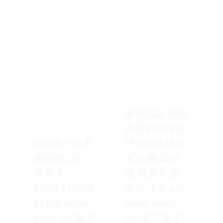
全新正版 空间
多维协同传输
模拟电子技术
理论与关键技
基础(第2版)
术 白琳,梁仙
毕满清
灵,肖振宇,金
97871212539
荣洪,于全 pdf
35 pdf epub
epub mobi
mobi txt 电子
txt 电子书 下