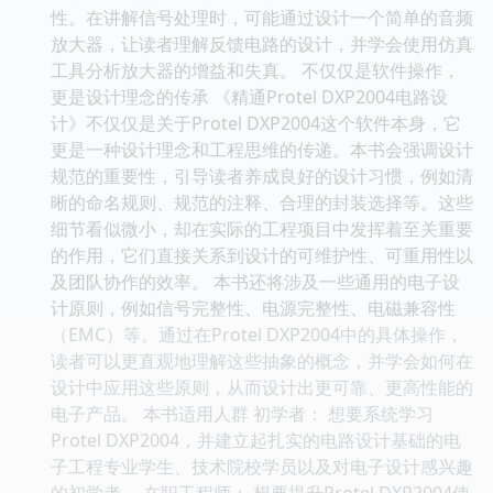
性。在讲解信号处理时，可能通过设计一个简单的音频
放大器，让读者理解反馈电路的设计，并学会使用仿真
工具分析放大器的增益和失真。 不仅仅是软件操作，
更是设计理念的传承 《精通Protel DXP2004电路设
计》不仅仅是关于Protel DXP2004这个软件本身，它
更是一种设计理念和工程思维的传递。本书会强调设计
规范的重要性，引导读者养成良好的设计习惯，例如清
晰的命名规则、规范的注释、合理的封装选择等。这些
细节看似微小，却在实际的工程项目中发挥着至关重要
的作用，它们直接关系到设计的可维护性、可重用性以
及团队协作的效率。 本书还将涉及一些通用的电子设
计原则，例如信号完整性、电源完整性、电磁兼容性
（EMC）等。通过在Protel DXP2004中的具体操作，
读者可以更直观地理解这些抽象的概念，并学会如何在
设计中应用这些原则，从而设计出更可靠、更高性能的
电子产品。 本书适用人群 初学者： 想要系统学习
Protel DXP2004，并建立起扎实的电路设计基础的电
子工程专业学生、技术院校学员以及对电子设计感兴趣
的初学者。 在职工程师： 想要提升Protel DXP2004使