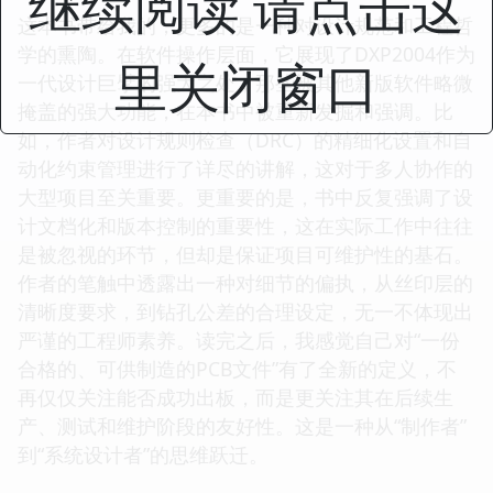
继续阅读 请点击这
这本书带给我的，更多的是一种对设计规范和工程哲
学的熏陶。在软件操作层面，它展现了DXP2004作为
里关闭窗口
一代设计巨擘的强大之处，那些被其他新版软件略微
掩盖的强大功能，在本书中被重新发掘和强调。比
如，作者对设计规则检查（DRC）的精细化设置和自
动化约束管理进行了详尽的讲解，这对于多人协作的
大型项目至关重要。更重要的是，书中反复强调了设
计文档化和版本控制的重要性，这在实际工作中往往
是被忽视的环节，但却是保证项目可维护性的基石。
作者的笔触中透露出一种对细节的偏执，从丝印层的
清晰度要求，到钻孔公差的合理设定，无一不体现出
严谨的工程师素养。读完之后，我感觉自己对“一份
合格的、可供制造的PCB文件”有了全新的定义，不
再仅仅关注能否成功出板，而是更关注其在后续生
产、测试和维护阶段的友好性。这是一种从“制作者”
到“系统设计者”的思维跃迁。