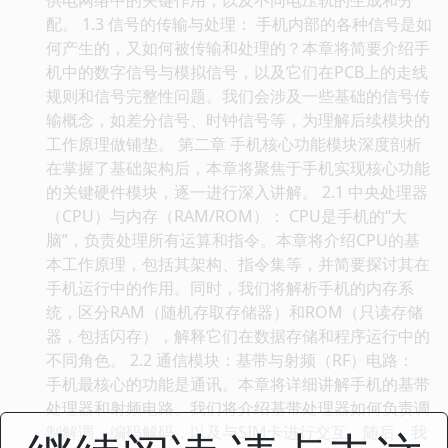
配。 1.3 信号的传输与处理： 手机内部的各种信号是如
何产生的，又如何被传输和处理的？本章将简要介绍手
机中的数字信号与模拟信号，以及它们在PCB上的走线
规则和信号完整性问题。我们会涉及一些基础的信号传
输概念，如差分信号、时钟信号等，为理解后续模块的
工作原理做铺垫。 第二章 手机核心功能模块深度剖析
在掌握了基础架构后，本章将聚焦于手机实现核心功能
的关键硬件模块，逐一进行深入讲解。 2.1 中央处理器
（CPU）与内存（RAM/ROM）： CPU是手机的“大
脑”，负责处理所有运算和指令。本章将介绍CPU的基
本工作原理，包括其架构、指令集等，并简要探讨其在
手机运行中的作用。同时，我们将解析手机的内存系
统，区分RAM（随机存取存储器）和ROM（只读存储
器，包括闪存），解释它们在数据存储和程序运行中的
不同角色。 2.2 通信模块：基带与射频（RF）电路：
手机最核心的功能是通讯。本章将详细讲解手机的基带
处理器和射频电路。我们将介绍基带处理器如何负责调
制解调、编码解码，以及与SIM卡进行交互。随后，我