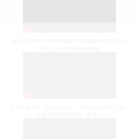
智能手机维修 电源供电电路和充电电路组成原理及故
障总结 -手机拆机维修电路级
手机维修培训：从小白到牛人，其实你的差距并不多，
实践是检验真理的唯一标准！