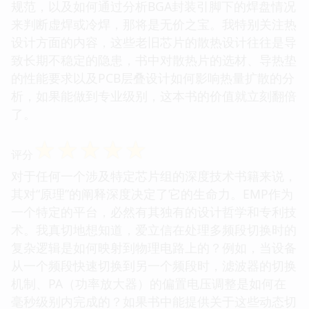
规范，以及如何通过分析BGA封装引脚下的焊盘情况
来判断虚焊或冷焊，那将是无价之宝。我特别关注热
设计方面的内容，这些老旧芯片的散热设计往往是导
致长期不稳定的隐患，书中对散热片的选材、导热垫
的性能要求以及PCB层叠设计如何影响热量扩散的分
析，如果能做到专业级别，这本书的价值就立刻翻倍
了。
☆
☆
☆
☆
☆
评分
对于任何一个涉及特定芯片组的深度技术书籍来说，
其对“原理”的阐释深度决定了它的生命力。EMP作为
一个特定的平台，必然有其独有的设计哲学和专利技
术。我真切地想知道，爱立信在处理多频段切换时的
复杂逻辑是如何映射到物理电路上的？例如，当设备
从一个频段快速切换到另一个频段时，滤波器的切换
机制、PA（功率放大器）的偏置电压调整是如何在
毫秒级别内完成的？如果书中能提供关于这些动态切