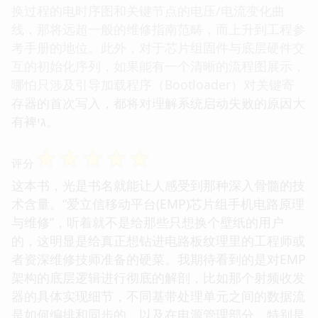
换过程的电时序图和关键节点的电压/电流变化曲
线，那将远超一般的维修指南范畴，而上升到工程参
考手册的地位。此外，对于芯片组固件与底层硬件交
互的初始化序列，如果能有一个清晰的流程图展示，
哪怕只涉及引导加载程序（Bootloader）对关键寄
存器的首次写入，都将对理解系统启动失败的原因大
有裨גי。
☆
☆
☆
☆
☆
评分
这本书，光是书名就能让人感受到那种深入骨髓的技
术含量。“爱立信移动平台(EMP)芯片组手机电路原理
与维修”，听着就不是给那些只想换个壁纸的用户
的，这明显是给真正想钻进电路板纹理里的工程师或
者资深维修技师准备的硬菜。我期待看到的是对EMP
架构的底层逻辑进行彻底的解剖，比如那个射频收发
器的具体实现细节，不同基带处理单元之间的数据流
是如何编排和同步的，以及在电源管理部分，特别是