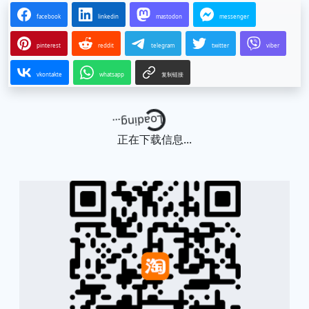
facebook
linkedin
mastodon
messenger
pinterest
reddit
telegram
twitter
viber
vkontakte
whatsapp
复制链接
Loading...
正在下载信息...