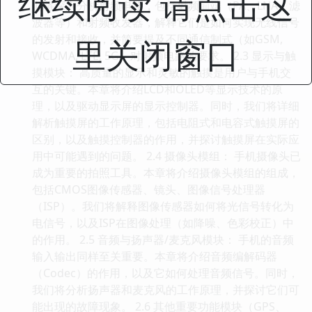
继续阅读 请点击这
们将深入分析射频电路，包括射频前端（PA、LNA、滤
波器等）和射频收发器，解释它们是如何实现无线信号
的发射和接收，并简要提及不同通信制式（如GSM,
里关闭窗口
WCDMA, LTE, 5G）对射频电路的要求。 2.3 显示与触
摸模块： 高质量的显示和灵敏的触摸是用户与手机交
互的关键。本章将介绍LCD和OLED等显示技术的原
理，以及驱动显示屏的显示控制器。同时，我们将详细
解析触摸屏的工作原理，包括电阻式和电容式触摸屏的
区别，以及触摸控制器的作用，并探讨触摸屏在实际应
用中可能遇到的问题。 2.4 摄像头模组： 手机摄像头已
成为重要的拍照工具。本章将介绍摄像头模组的组成，
包括CMOS图像传感器、镜头、图像信号处理器
（ISP）。我们将解释图像传感器如何将光信号转化为
电信号，以及ISP在图像处理（如降噪、色彩校正）中
的作用。 2.5 音频与扬声器/麦克风模块： 手机的音频
输入输出同样至关重要。本章将介绍音频编解码器
（Codec）的作用，以及它如何处理音频信号。同时，
我们将分析扬声器和麦克风的工作原理，并探讨它们可
能出现的故障现象。 2.6 其他重要功能模块（GPS、