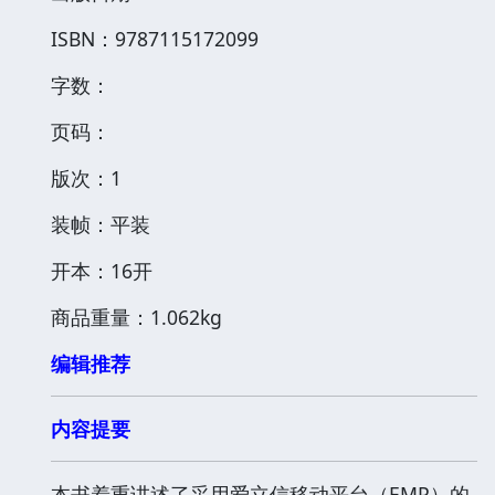
ISBN：9787115172099
字数：
页码：
版次：1
装帧：平装
开本：16开
商品重量：1.062kg
编辑推荐
内容提要
本书着重讲述了采用爱立信移动平台（EMP）的