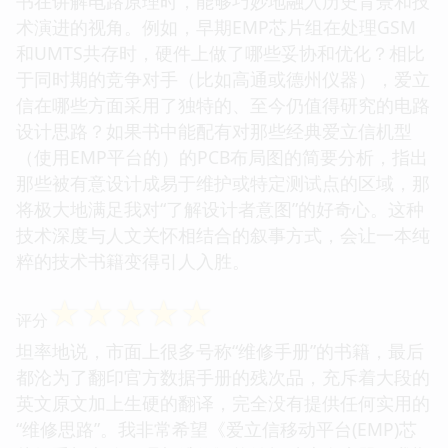
书在讲解电路原理时，能够巧妙地融入历史背景和技
术演进的视角。例如，早期EMP芯片组在处理GSM
和UMTS共存时，硬件上做了哪些妥协和优化？相比
于同时期的竞争对手（比如高通或德州仪器），爱立
信在哪些方面采用了独特的、至今仍值得研究的电路
设计思路？如果书中能配有对那些经典爱立信机型
（使用EMP平台的）的PCB布局图的简要分析，指出
那些被有意设计成易于维护或特定测试点的区域，那
将极大地满足我对“了解设计者意图”的好奇心。这种
技术深度与人文关怀相结合的叙事方式，会让一本纯
粹的技术书籍变得引人入胜。
☆
☆
☆
☆
☆
评分
坦率地说，市面上很多号称“维修手册”的书籍，最后
都沦为了翻印官方数据手册的残次品，充斥着大段的
英文原文加上生硬的翻译，完全没有提供任何实用的
“维修思路”。我非常希望《爱立信移动平台(EMP)芯