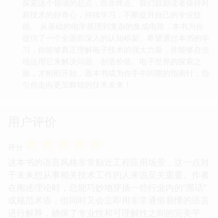
探索这个领域的起点，而非终点。我们鼓励读者保持对
新技术的好奇心，持续学习，不断提升自己的专业技
能。 从基础的电学原理到复杂的集成电路，本书为你
提供了一个全面而深入的认知框架。希望通过本书的学
习，你能够真正理解电子技术的强大力量，并能够自信
地运用它来解决问题、创造价值。电子世界的探索之
旅，才刚刚开始，愿本书成为你手中闪耀的指南针，指
引你走向更加辉煌的技术未来！
用户评价
☆
☆
☆
☆
☆
评分
这本书的语言风格非常贴近工程应用场景，这一点对
于未来想从事相关技术工作的人来说至关重要。作者
在阐述理论时，总能巧妙地穿插一些行业内的“黑话”
或规范术语，但同时又会立即用非常通俗易懂的语言
进行解释，确保了专业性和可理解性之间的完美平