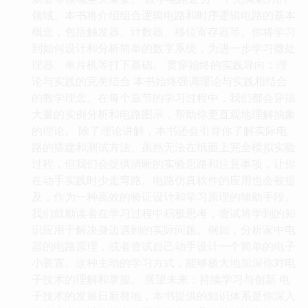
领域。本书将介绍组合逻辑电路和时序逻辑电路的基本
概念，包括触发器、计数器、移位寄存器等。你将学习
到如何设计和分析简单的数字系统，为进一步学习微处
理器、单片机等打下基础。 贯穿始终的实践导向：理
论与实践的完美结合 本书始终强调理论与实践相结合
的教学理念。在每个章节的学习过程中，我们都会穿插
大量的实例分析和电路图示，帮助你更直观地理解抽象
的理论。 除了理论讲解，本书还会引导你了解实际电
路的搭建和测试方法。虽然无法在纸面上完全模拟实验
过程，但我们会提供清晰的实验思路和注意事项，让你
在动手实践时少走弯路。电路仿真软件的应用也会被提
及，作为一种高效的验证设计和学习原理的辅助手段。
我们鼓励读者在学习过程中积极思考，尝试将学到的知
识应用于解决身边遇到的实际问题。例如，分析家中电
器的电路原理，或者尝试自己动手设计一个简单的电子
小装置。这种主动的学习方式，能够极大地加深你对电
子技术的理解和掌握。 展望未来：持续学习与创新 电
子技术的发展日新替地，本书提供的知识体系是你深入