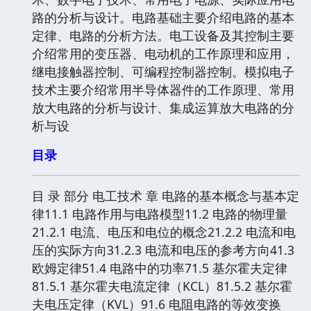
路的分析与设计。电路基础主要介绍电路的基本
定律、电路的分析方法。电工设备及其控制主要
介绍常用的变压器、电动机的工作原理和应用，
继电接触器控制、可编程控制器控制。模拟电子
技术主要介绍常用半导体器件的工作原理、常用
放大电路的分析与设计、集成运算放大电路的分
析与设
目录
目 录 部分 电工技术 章 电路的基本概念与基本定
律11.1 电路作用与电路模型11.2 电路的物理量
21.2.1 电流、电压和电位的概念21.2.2 电流和电
压的实际方向31.2.3 电流和电压的参考方向41.3
欧姆定律51.4 电路中的功率71.5 基尔霍夫定律
81.5.1 基尔霍夫电流定律（KCL）81.5.2 基尔霍
夫电压定律（KVL）91.6 电阻电路的等效变换