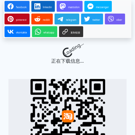
facebook
linkedin
mastodon
messenger
pinterest
reddit
telegram
twitter
viber
vkontakte
whatsapp
复制链接
Loading...
正在下载信息...