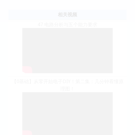
相关视频
47 电路分析与五个能力要求
【0基础】从零开始电子DIY！第二集：几分钟看懂原
理图！