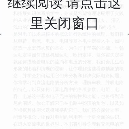
继续阅读 请点击这
无论你是对电子技术充满好奇的初学者，还是希望巩固
和拓展知识体系的学生，亦或是希望将理论应用于实践
里关闭窗口
的从业者，本书都将是你不可或缺的良师益友。 深入
浅出的理论基石：构建扎实的知识体系 本书的起点，
是对电子技术最根本的概念进行系统性的梳理。我们将
从电荷、电流、电压、电阻等基本电学定律入手，如同
建造一座宏伟大厦的基石，为你打下坚实的基础。牛顿
运动定律如何描述机械运动，欧姆定律、基尔霍夫定律
就如何描绘着电流的流淌和电压的分布。我们会用生动
形象的比喻和清晰的逻辑，让你理解这些看似抽象的概
念，并学会如何运用它们来分析和解决实际电路问题。
你将学习到直流电路的分析方法，理解串联、并联电路
的特点，以及如何计算电路中的各项参数。电阻、电
容、电感这些基本电子元件的特性和功能，也将得到详
尽的阐述。你会了解它们在电路中扮演的角色，以及如
何根据具体需求选择和搭配它们。我们还会探讨功率、
能量等概念，让你对电能的利用有一个更全面的认识。
在进入交流电的世界时，本书将引导你理解交流电的产