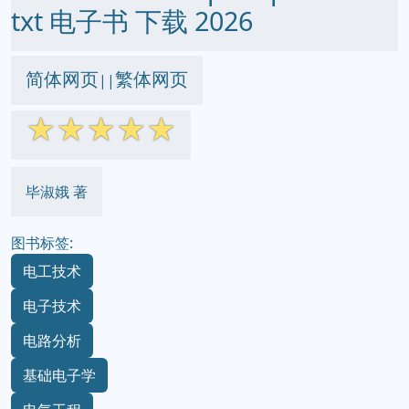
txt 电子书 下载 2026
简体网页
繁体网页
||
☆
☆
☆
☆
☆
毕淑娥 著
图书标签:
电工技术
电子技术
电路分析
基础电子学