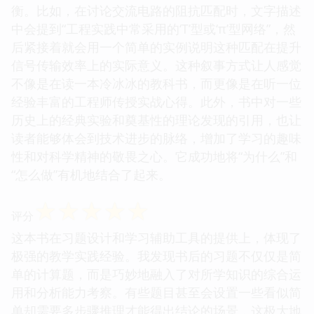
衡。比如，在讨论交流电路的阻抗匹配时，文字描述
中会提到“工程实践中常采用的‘T’型或‘π’型网络”，然
后紧接着就会用一个简单的实例说明这种匹配在提升
信号传输效率上的实际意义。这种叙事方式让人感觉
不像是在读一本冷冰冰的教科书，而更像是在听一位
经验丰富的工程师传授实战心得。此外，书中对一些
历史上的经典实验和奠基性的理论发现的引用，也让
读者能够体会到技术进步的脉络，增加了学习的趣味
性和对科学精神的敬畏之心。它成功地将“为什么”和
“怎么做”有机地结合了起来。
☆
☆
☆
☆
☆
评分
这本书在习题设计和学习辅助工具的提供上，体现了
极强的教学实践经验。我发现书后的习题不仅仅是简
单的计算题，而是巧妙地融入了对所学知识的综合运
用和分析能力考察。有些题目甚至会设置一些看似简
单却需要多步骤推理才能得出结论的场景，这极大地