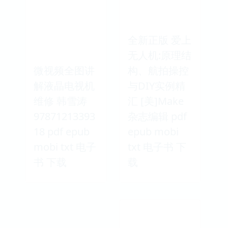
全新正版 爱上
无人机:原理结
微视频全图讲
构、航拍操控
解液晶电视机
与DIY实例精
维修 韩雪涛
汇 [美]Make
97871213393
杂志编辑 pdf
18 pdf epub
epub mobi
mobi txt 电子
txt 电子书 下
书 下载
载