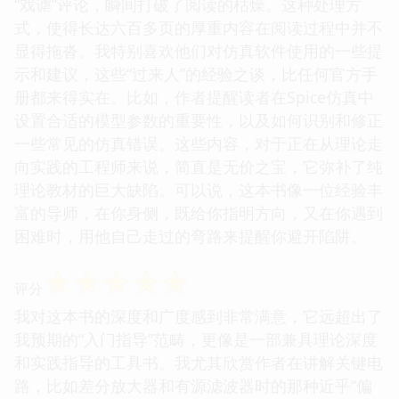
“戏谑”评论，瞬间打破了阅读的枯燥。这种处理方
式，使得长达六百多页的厚重内容在阅读过程中并不
显得拖沓。我特别喜欢他们对仿真软件使用的一些提
示和建议，这些“过来人”的经验之谈，比任何官方手
册都来得实在。比如，作者提醒读者在Spice仿真中
设置合适的模型参数的重要性，以及如何识别和修正
一些常见的仿真错误。这些内容，对于正在从理论走
向实践的工程师来说，简直是无价之宝，它弥补了纯
理论教材的巨大缺陷。可以说，这本书像一位经验丰
富的导师，在你身侧，既给你指明方向，又在你遇到
困难时，用他自己走过的弯路来提醒你避开陷阱。
☆
☆
☆
☆
☆
评分
我对这本书的深度和广度感到非常满意，它远超出了
我预期的“入门指导”范畴，更像是一部兼具理论深度
和实践指导的工具书。我尤其欣赏作者在讲解关键电
路，比如差分放大器和有源滤波器时的那种近乎“偏