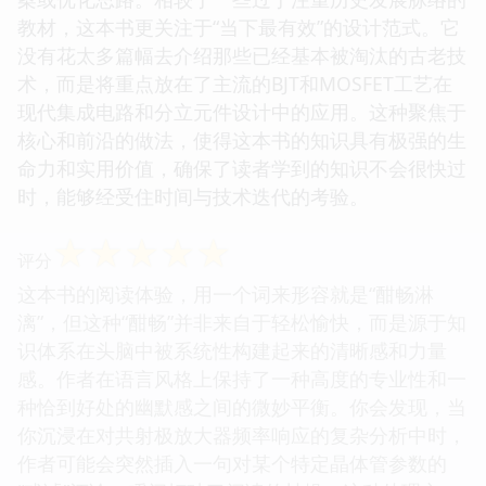
教材，这本书更关注于“当下最有效”的设计范式。它
没有花太多篇幅去介绍那些已经基本被淘汰的古老技
术，而是将重点放在了主流的BJT和MOSFET工艺在
现代集成电路和分立元件设计中的应用。这种聚焦于
核心和前沿的做法，使得这本书的知识具有极强的生
命力和实用价值，确保了读者学到的知识不会很快过
时，能够经受住时间与技术迭代的考验。
☆
☆
☆
☆
☆
评分
这本书的阅读体验，用一个词来形容就是“酣畅淋
漓”，但这种“酣畅”并非来自于轻松愉快，而是源于知
识体系在头脑中被系统性构建起来的清晰感和力量
感。作者在语言风格上保持了一种高度的专业性和一
种恰到好处的幽默感之间的微妙平衡。你会发现，当
你沉浸在对共射极放大器频率响应的复杂分析中时，
作者可能会突然插入一句对某个特定晶体管参数的