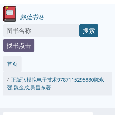
静流书站
搜索
找书点击
首页
正版弘模拟电子技术9787115295880陈永
强,魏金成,吴昌东著