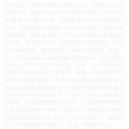
坦率地说，这本书的理论深度足以让一些初级工程师
感到吃力，但这种挑战性正是其价值所在。它没有采
取“喂食”式的教学方法，而是要求读者主动去探索和
思考。在讲解反馈理论时，作者没有满足于经典的波
德图分析，而是深入探讨了负反馈对非线性失真的抑
制机制，甚至涉及到了一些控制论的基础概念。这种
跨学科的视角，极大地拓宽了我的专业视野。我发
现，很多我以前认为是“电路问题”的现象，其实更深
层次上是“系统稳定性”的问题。再者，本书对器件的
“精细化”处理也令人印象深刻。例如，在讨论JFET和
MOSFET的替代性时，作者不仅仅是列出参数差异，
而是结合具体的应用场景——比如在高频小信号放大
和开关应用中的具体表现——进行了详尽的对比和选
择指导。这种高度情境化的教学，让知识的应用变得
更加直观和具有针对性。读完此书，我感觉自己对模
拟电路的理解已经从“会搭一个电路”升级到了“能够设
计一个可靠的系统”的层次，这是一种质的飞跃。