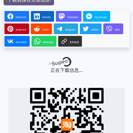
facebook
linkedin
mastodon
messenger
pinterest
reddit
telegram
twitter
viber
vkontakte
whatsapp
复制链接
Loading...
正在下载信息...