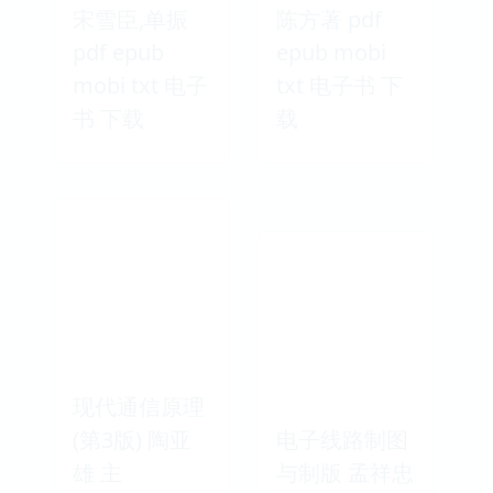
宋雪臣,单振
陈方著 pdf
pdf epub
epub mobi
mobi txt 电子
txt 电子书 下
书 下载
载
现代通信原理
(第3版) 陶亚
电子线路制图
雄 主
与制版 孟祥忠