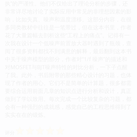
执”的严谨性。他们不仅给出了理论分析的步骤，还
非常详尽地讨论了实际应用中常见的非理想因素的影
响，比如失真、噪声和温度漂移。这部分内容，在很
多同类教材中往往是一笔带过，但在这本书里，作者
花了大量篇幅去剖析这些“工程上的痛点”。记得有一
次我在设计一个低噪声前置放大器时遇到了瓶颈，查
阅了很多资料都找不到满意的解释，最后翻到这本书
中关于噪声模型的部分，作者对“1/f 噪声”的描述和
对MOSFET与BJT噪声特性的对比分析，一下子点醒
了我。此外，书后附带的那些精心设计的习题，也体
现了作者的用心。它们不是简单的计算题，很多都需
要综合运用前面几章的知识点进行分析和设计，真正
做到了学以致用。每次完成一个比较复杂的习题，都
会有一种强烈的成就感，感觉自己的工程思维得到了
实实在在的锻炼。
☆
☆
☆
☆
☆
评分