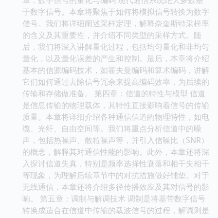
于数字信号。本章将聚焦于如何将模拟信号转换为数字
信号。我们将详细阐述采样定理，解释奈奎斯特采样率
的含义及其重要性，并介绍不同类型的采样方式。随
后，我们将深入讲解量化过程，包括均匀量化和非均匀
量化，以及量化误差的产生和控制。最后，本章将介绍
基本的信源编码技术，如霍夫曼编码和算术编码，讲解
它们如何通过去除信号冗余来提高编码效率，为后续的
传输和存储做准备。 第四章：信道的特性与模型 信道
是信息传输的物理载体，其特性直接影响着信号的传输
质量。本章将详细介绍各种通信信道的物理特性，如电
缆、光纤、自由空间等。我们将重点分析信道中的噪
声，包括热噪声、散粒噪声等，并引入信噪比（SNR）
的概念，解释其对通信性能的影响。此外，本章还将深
入探讨信道失真，特别是频率选择性衰落和相干失相干
等现象，为理解后续章节中的对抗措施做好铺垫。对于
无线通信，本章还将介绍多径传播效应及其对信号的影
响。 第五章：调制与解调技术 调制是将基带数字信号
转换成适合在信道中传输的载波信号的过程，解调则是