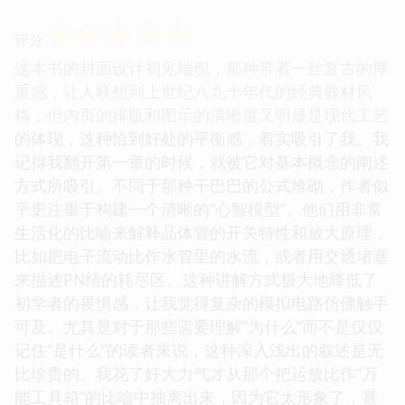
☆
☆
☆
☆
☆
评分
这本书的封面设计初见端倪，那种带着一丝复古的厚
重感，让人联想到上世纪八九十年代的经典教材风
格，但内页的排版和图示的清晰度又明显是现代工艺
的体现，这种恰到好处的平衡感，着实吸引了我。我
记得我翻开第一章的时候，就被它对基本概念的阐述
方式所吸引。不同于那种干巴巴的公式堆砌，作者似
乎更注重于构建一个清晰的“心智模型”。他们用非常
生活化的比喻来解释晶体管的开关特性和放大原理，
比如把电子流动比作水管里的水流，或者用交通堵塞
来描述PN结的耗尽区。这种讲解方式极大地降低了
初学者的畏惧感，让我觉得复杂的模拟电路仿佛触手
可及。尤其是对于那些需要理解“为什么”而不是仅仅
记住“是什么”的读者来说，这种深入浅出的叙述是无
比珍贵的。我花了好大力气才从那个把运放比作“万
能工具箱”的比喻中抽离出来，因为它太形象了，甚