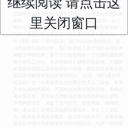
继续阅读 请点击这
（如空间分集、时间分集和频率分集）。读者将理解这
些技术是如何有效地缓解多径效应，提高通信系统的鲁
里关闭窗口
棒性。 第十章：现代通信系统实例分析（选讲） 为了
帮助读者更好地将理论知识应用于实践，本章将选取一
到两个典型的现代通信系统进行案例分析，例如Wi-
Fi（IEEE 802.11系列标准）或LTE/5G的基础原理。通
过对这些实例的分析，我们将把前几章介绍的各种技术
和概念串联起来，展示它们是如何在一个完整的通信系
统中协同工作的。本章将侧重于解释系统架构、关键技
术选择的原因以及面临的设计挑战，旨在启发读者从宏
观层面理解通信系统的整体设计。 总结 《现代通信系
统基础》是一本系统而全面的通信技术入门读物。本书
力求以清晰的逻辑、严谨的论述和丰富的实例，带领读
者从零开始，逐步深入理解现代通信系统的核心原理。
本书内容详实，涵盖了信号处理、信道传输、编码调
制、多址接入等通信系统的关键技术，并引入了信息
论、频谱效率等前沿概念。通过本书的学习，读者将能
建立起对通信系统整体运作的深刻认识，为进一步探索