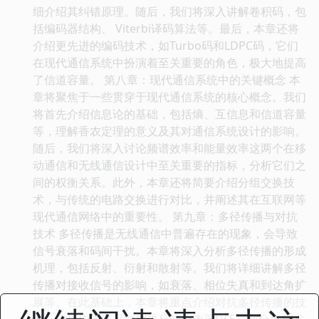
细介绍其纠错原理。随后，我们将深入讲解卷积码，包
括编码器结构、 Viterbi译码算法等。最后，本章还将
介绍更先进的编码技术，如Turbo码和LDPC码，它们
在现代通信系统中扮演着至关重要的角色，极大地提高
了信道容量。 第八章：现代通信系统中的关键概念 本
章将聚焦于一些贯穿于现代通信系统的核心概念。我们
将首先介绍信息论的基础，包括熵、互信息和信道容量
等，理解香农定理的意义及其对通信系统设计的影响。
随后，我们将深入讨论频谱效率和能量效率这两个在移
动通信和无线通信设计中至关重要的指标，分析它们之
间的权衡关系。此外，本章还将简要介绍分组交换技
术，与传统的电路交换进行对比，并阐述其在互联网等
现代通信网络中的重要性。 第九章：多径传播与对抗
技术 多径传播是无线通信中普遍存在的现象，会导致
信号衰落和码间干扰。本章将深入分析多径传播的形成
机理，包括反射、衍射和散射等。我们将详细讲解多径
传播对接收信号的影响，如衰落、相位失真和到达角扩
展等。在此基础上，本章将重点介绍对抗多径传播的技
术，包括均衡器（如判决反馈均衡器DFE）和分集技术