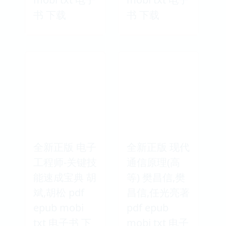
书 下载
书 下载
全新正版 电子
全新正版 现代
工程师-关键技
通信原理(高
能速成宝典 胡
等) 樊昌信,樊
斌,胡松 pdf
昌信,任光亮著
epub mobi
pdf epub
txt 电子书 下
mobi txt 电子