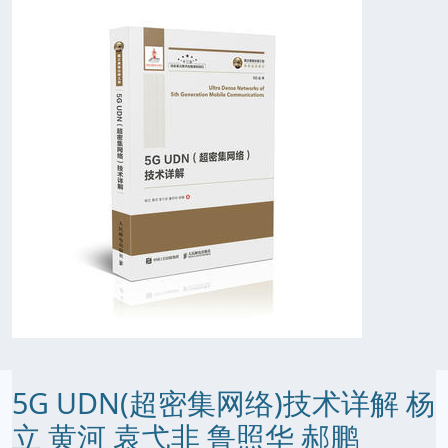
5G UDN(超密集网络)技术详解 杨
立 黄河 袁弋非 鲁照华 郝鹏