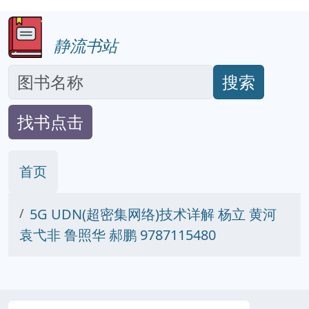
静流书站
搜索
找书点击
首页
5G UDN(超密集网络)技术详解 杨立 黄河
袁弋非 鲁照华 郝鹏 9787115480