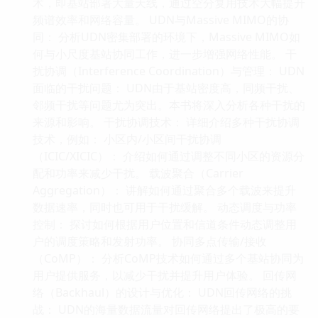
术，即基站部署大量天线，通过空分复用技术大幅提升
频谱效率和网络容量。 UDN与Massive MIMO的协
同： 分析UDN密集部署的环境下，Massive MIMO如
何与小尺度基站协同工作，进一步增强网络性能。 干
扰协调（Interference Coordination）与管理： UDN
面临的干扰问题： UDN由于基站密度高，同频干扰、
邻频干扰等问题尤为突出。本书将深入分析各种干扰的
来源和影响。 干扰协调技术： 详细介绍多种干扰协调
技术，例如： 小区内/小区间干扰协调
（ICIC/XICIC）： 介绍如何通过调整不同小区的资源分
配和功率来减少干扰。 载波聚合（Carrier
Aggregation）： 讲解如何通过聚合多个载波来提升
数据速率，同时也可用于干扰缓解。 动态调度与功率
控制： 探讨如何根据用户位置和信道条件动态调整用
户的调度策略和发射功率。 协同多点传输/接收
（CoMP）： 分析CoMP技术如何通过多个基站协同为
用户提供服务，以减少干扰并提升用户体验。 回传网
络（Backhaul）的设计与优化： UDN回传网络的挑
战： UDN的海量数据流量对回传网络提出了极高的要