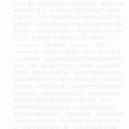
想在于通过大幅增加网络节点的部署密度，来应对日益
增长的用户需求。本书首先从宏观层面阐述了UDN的
出现背景，分析了传统蜂窝网络的局限性，以及UDN
如何通过“小尺度”基站的密集部署来提升频谱效率和网
络性能。 UDN的定义与目标： 本部分详细介绍了UDN
的定义，它指的是一种网络架构，其中微基站
（microcell）、微微基站（picocell）、飞基站
（femtocell）和分布式天线系统（DAS）等小尺度接
入点密集部署，以实现极高的用户连接密度和数据传输
速率。同时，也明确了UDN的主要目标，包括提升网
络容量、降低用户体验时延、增强网络覆盖的均匀性、
以及为物联网（IoT）等新兴应用提供支持。 UDN的优
势与挑战： 书中详细论述了UDN相较于传统蜂窝网络
的诸多优势，例如频谱效率的提升、更低的传输功耗、
更好的室内覆盖以及更高的用户体验速率。然而，
UDN的部署也面临诸多挑战，包括高昂的建设成本、
复杂的网络规划和优化、干扰协调难题、以及回传网络
（backhaul）的压力。本书将对这些挑战进行深入分
析，并探讨相应的解决方案。 UDN与现有技术的融