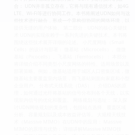
合： UDN并非孤立存在，它将与现有通信技术，如4G
LTE、Wi-Fi等进行协同工作。本书将阐述UDN如何与这
些技术进行融合，形成一个异构但协同的网络环境，以
提供无缝的用户体验。 第二部分：UDN的核心关键技
术 UDN的实现依赖于一系列先进的关键技术。本书将
围绕这些技术展开详细的论述。 小尺度网络（Small
Cells）的设计与部署： 微基站（Microcells）、微微
基站（Picocells）、飞基站（Femtocells）： 本部分
将详细介绍不同类型小尺度网络的特性、适用场景以及
部署策略。例如，微基站适用于城区人口密集区域，微
微基站主要覆盖室内场景，而飞基站则面向家庭和小型
企业用户。 分布式天线系统（DAS）： 介绍DAS的原
理，如何通过光纤将基站的信号分布到各个天线，以实
现室内信号的优化和覆盖。 网络规划与选址： 深入探
讨UDN网络规划的复杂性，包括站点选择、覆盖区域
分析、容量规划以及成本效益评估等。 大规模天线技
术（Massive MIMO）在UDN中的应用： Massive
MIMO的原理与优势： 详细讲解Massive MIMO技