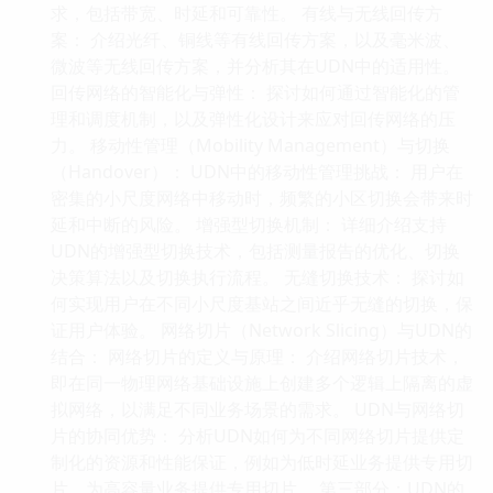
求，包括带宽、时延和可靠性。 有线与无线回传方
案： 介绍光纤、铜线等有线回传方案，以及毫米波、
微波等无线回传方案，并分析其在UDN中的适用性。
回传网络的智能化与弹性： 探讨如何通过智能化的管
理和调度机制，以及弹性化设计来应对回传网络的压
力。 移动性管理（Mobility Management）与切换
（Handover）： UDN中的移动性管理挑战： 用户在
密集的小尺度网络中移动时，频繁的小区切换会带来时
延和中断的风险。 增强型切换机制： 详细介绍支持
UDN的增强型切换技术，包括测量报告的优化、切换
决策算法以及切换执行流程。 无缝切换技术： 探讨如
何实现用户在不同小尺度基站之间近乎无缝的切换，保
证用户体验。 网络切片（Network Slicing）与UDN的
结合： 网络切片的定义与原理： 介绍网络切片技术，
即在同一物理网络基础设施上创建多个逻辑上隔离的虚
拟网络，以满足不同业务场景的需求。 UDN与网络切
片的协同优势： 分析UDN如何为不同网络切片提供定
制化的资源和性能保证，例如为低时延业务提供专用切
片，为高容量业务提供专用切片。 第三部分：UDN的