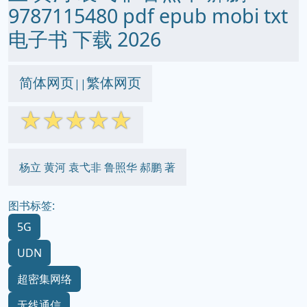
9787115480 pdf epub mobi txt
电子书 下载 2026
简体网页
繁体网页
||
☆
☆
☆
☆
☆
杨立 黄河 袁弋非 鲁照华 郝鹏 著
图书标签:
5G
UDN
超密集网络
无线通信