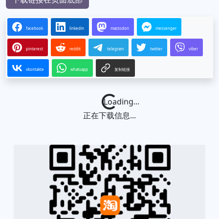
facebook
linkedin
mastodon
messenger
pinterest
reddit
telegram
twitter
viber
vkontakte
whatsapp
复制链接
Loading...
正在下载信息...