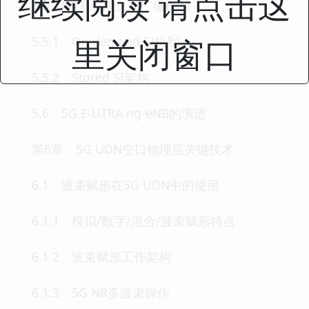
继续阅读 请点击这
5.5 NR系统消息新广播机制
里关闭窗口
5.5.1 On demand SI机制
5.5.2 Stored SI架构
5.6 5G E-UTRA ng-eNB的演进
第6章 5G UDN空口物理层关键技术
6.1 波束赋形在5G UDN中的使用
6.1.1 模拟/数字/混合/波束赋形特点
6.1.2 波束赋形工作架构
6.1.3 5G NR多波束操作