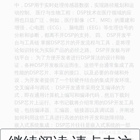
中，DSP用于实时处理传感器数据，实现路径规划和运
动控制。 医疗与生物工程： DSP技术在医疗领域的应
用也日益广泛，例如，医疗影像（CT、MRI）的重建和
增强，心电图（ECG）、脑电图（EEG）等生理信号的
分析和诊断，都离不开DSP的支持。 四、 DSP开发平
台与工具链 掌握DSP芯片的开发流程与工具，是将理
论知识转化为实际产品的必经之路。 DSP开发板与评
估平台： 为了方便开发者进行DSP算法的设计和验
证，各种DSP开发板应运而生。这些平台通常集成了高
性能的DSP芯片、丰富的接口、以及必要的存储和外
设，为开发者提供了一个软硬件结合的集成开发环境。
交叉编译与调试： DSP开发通常采用交叉编译的方
式，即在通用计算机上编写和编译代码，然后下载到
DSP芯片上运行。本书记载将介绍常用的DSP开发工具
链，包括编译器、汇编器、链接器以及调试器，并阐述
如何利用这些工具进行高效的软件开发和故障排除。
嵌入式系统集成： DSP芯片往往是嵌入式系统的一部
分。我们将探讨DSP如何与微控制器、FPGA等其他硬
件组件协同工作，以及如何进行系统级的软件集成和优