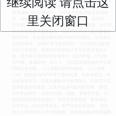
继续阅读 请点击这
化，以满足特定应用的需求。 五、 DSP技术的前沿趋
势 随着科技的不断进步，DSP技术也在持续发展和演
里关闭窗口
进，涌现出许多新的研究方向和应用热点。 低功耗
DSP设计： 随着移动设备和物联网设备的普及，对DSP
芯片的功耗要求越来越高。低功耗DSP设计成为重要的
研究方向，旨在通过硬件和软件的协同优化，实现更长
的电池寿命。 异构计算与多核DSP： 为了应对日益增
长的计算需求，多核DSP和异构计算平台逐渐成为主
流。通过将不同类型的处理单元（如DSP核、CPU核、
GPU核）集成在同一芯片上，可以实现更高效的并行处
理和任务分配。 人工智能与DSP的融合： 人工智能
（AI）的兴起为DSP带来了新的机遇。许多AI算法，特
别是深度学习，需要大量的信号处理能力。DSP芯片正
逐渐集成AI加速器，以支持边缘AI应用的部署。 新型
DSP算法研究： 在信号分析、滤波、变换等方面，仍
然有持续的研究在进行，旨在开发更高效、更鲁棒的
DSP算法，以应对更复杂、更严苛的应用场景。 通过
对以上内容的深入学习和探索，读者将能够全面掌握数