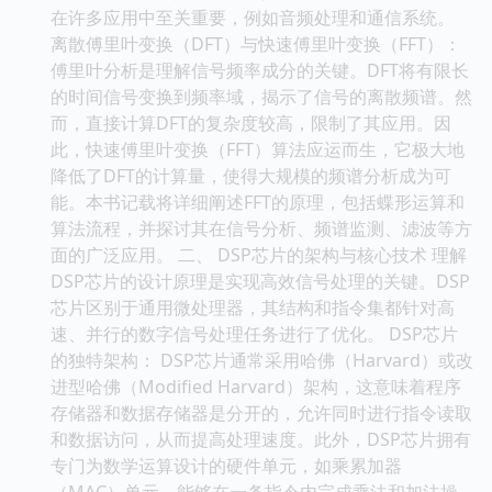
在许多应用中至关重要，例如音频处理和通信系统。
离散傅里叶变换（DFT）与快速傅里叶变换（FFT）：
傅里叶分析是理解信号频率成分的关键。DFT将有限长
的时间信号变换到频率域，揭示了信号的离散频谱。然
而，直接计算DFT的复杂度较高，限制了其应用。因
此，快速傅里叶变换（FFT）算法应运而生，它极大地
降低了DFT的计算量，使得大规模的频谱分析成为可
能。本书记载将详细阐述FFT的原理，包括蝶形运算和
算法流程，并探讨其在信号分析、频谱监测、滤波等方
面的广泛应用。 二、 DSP芯片的架构与核心技术 理解
DSP芯片的设计原理是实现高效信号处理的关键。DSP
芯片区别于通用微处理器，其结构和指令集都针对高
速、并行的数字信号处理任务进行了优化。 DSP芯片
的独特架构： DSP芯片通常采用哈佛（Harvard）或改
进型哈佛（Modified Harvard）架构，这意味着程序
存储器和数据存储器是分开的，允许同时进行指令读取
和数据访问，从而提高处理速度。此外，DSP芯片拥有
专门为数学运算设计的硬件单元，如乘累加器
（MAC）单元，能够在一条指令内完成乘法和加法操