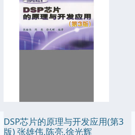
DSP芯片的原理与开发应用(第3
版) 张雄伟,陈亮,徐光辉