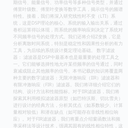
期信号、能量信号、功率信号等多种信号类型，并通过
傅里叶级数、傅里叶变换等数学工具，揭示信号的频谱
特性。接着，我们将深入研究线性时不变（LTI）系
统，这是DSP理论的核心。系统的输入输出关系，通过
卷积运算得以体现，而系统的频率响应则决定了系统对
不同频率信号的处理方式。我们还将介绍Z变换，它是
分析离散时间系统，特别是稳定性和因果性分析的有力
工具，为后续的系统设计奠定理论基础。 数字滤波
器： 滤波器是DSP中最基本也是最重要的处理工具之
一。它们能够选择性地允许某些频率的信号通过，同时
衰减或阻止其他频率的信号。本书记载的知识将覆盖两
种主要的数字滤波器：无限冲激响应（IIR）滤波器和
有限冲激响应（FIR）滤波器。我们将详细介绍它们的
结构、设计方法和性能指标。对于IIR滤波器，我们将
探索其利用模拟滤波器原型（如巴特沃斯、切比雪夫）
进行设计的经典方法，分析其优点（如系数较少、计算
量相对较低）和潜在缺点（如可能存在非线性相位响
应）。对于FIR滤波器，我们将重点介绍窗函数法和频
率采样法等设计技术，强调其固有的线性相位特性，这