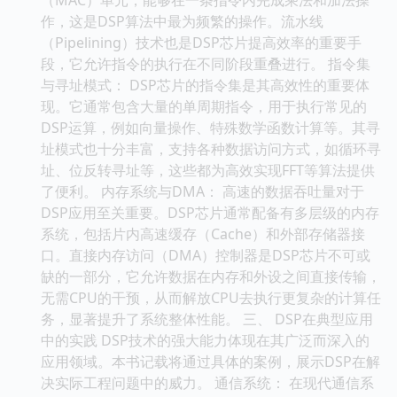
作，这是DSP算法中最为频繁的操作。流水线
（Pipelining）技术也是DSP芯片提高效率的重要手
段，它允许指令的执行在不同阶段重叠进行。 指令集
与寻址模式： DSP芯片的指令集是其高效性的重要体
现。它通常包含大量的单周期指令，用于执行常见的
DSP运算，例如向量操作、特殊数学函数计算等。其寻
址模式也十分丰富，支持各种数据访问方式，如循环寻
址、位反转寻址等，这些都为高效实现FFT等算法提供
了便利。 内存系统与DMA： 高速的数据吞吐量对于
DSP应用至关重要。DSP芯片通常配备有多层级的内存
系统，包括片内高速缓存（Cache）和外部存储器接
口。直接内存访问（DMA）控制器是DSP芯片不可或
缺的一部分，它允许数据在内存和外设之间直接传输，
无需CPU的干预，从而解放CPU去执行更复杂的计算任
务，显著提升了系统整体性能。 三、 DSP在典型应用
中的实践 DSP技术的强大能力体现在其广泛而深入的
应用领域。本书记载将通过具体的案例，展示DSP在解
决实际工程问题中的威力。 通信系统： 在现代通信系