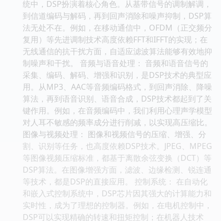
统中，DSP扮演着核心角色。从基带信号的调制解调，
到信道编码与解码，再到回声消除和噪声抑制，DSP算
法无处不在。例如，在移动通信中，OFDM（正交频分
复用）等先进调制技术高度依赖FFT和IFFT的实现；在
无线通信的抗干扰方面，自适应滤波算法能够有效地抑
制噪声和干扰。 音频与语音处理： 音频和语音信号的
采集、编码、解码、增强和识别，是DSP技术的典型应
用。从MP3、AAC等音频编码格式，到回声消除、降噪
算法，再到语音识别、语音合成，DSP技术都起到了关
键作用。例如，在音频编码中，我们利用心理声学模型
对人耳不敏感的频率成分进行削减，以实现高压缩比。
图像与视频处理： 图像和视频信号的压缩、增强、分
割、识别等任务，也高度依赖DSP技术。JPEG、MPEG
等图像视频压缩标准，都基于离散余弦变换（DCT）等
DSP算法。在图像增强方面，滤波、边缘检测、锐连通
等技术，都是DSP的直接应用。 控制系统： 在自动化
和嵌入式控制系统中，DSP芯片因其强大的计算能力和
实时性，成为了理想的控制器。例如，在电机控制中，
DSP可以实现精确的转速和扭矩控制；在机器人技术