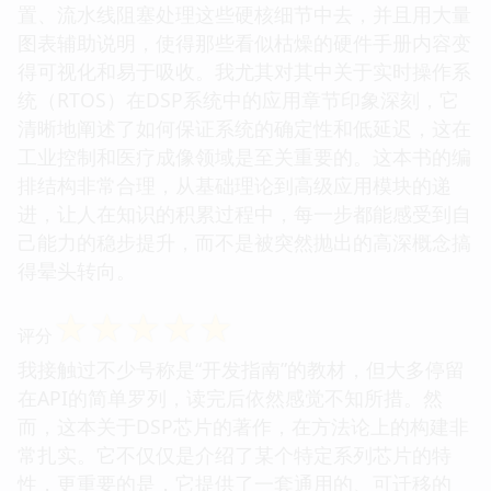
置、流水线阻塞处理这些硬核细节中去，并且用大量
图表辅助说明，使得那些看似枯燥的硬件手册内容变
得可视化和易于吸收。我尤其对其中关于实时操作系
统（RTOS）在DSP系统中的应用章节印象深刻，它
清晰地阐述了如何保证系统的确定性和低延迟，这在
工业控制和医疗成像领域是至关重要的。这本书的编
排结构非常合理，从基础理论到高级应用模块的递
进，让人在知识的积累过程中，每一步都能感受到自
己能力的稳步提升，而不是被突然抛出的高深概念搞
得晕头转向。
☆
☆
☆
☆
☆
评分
我接触过不少号称是“开发指南”的教材，但大多停留
在API的简单罗列，读完后依然感觉不知所措。然
而，这本关于DSP芯片的著作，在方法论上的构建非
常扎实。它不仅仅是介绍了某个特定系列芯片的特
性，更重要的是，它提供了一套通用的、可迁移的