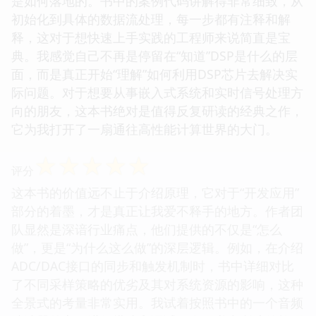
是如何落地的。书中的案例代码讲解得非常细致，从
初始化到具体的数据流处理，每一步都有注释和解
释，这对于想快速上手实践的工程师来说简直是宝
典。我感觉自己不再是停留在“知道”DSP是什么的层
面，而是真正开始“理解”如何利用DSP芯片去解决实
际问题。对于想要从事嵌入式系统和实时信号处理方
向的朋友，这本书绝对是值得反复研读的经典之作，
它为我打开了一扇通往高性能计算世界的大门。
☆
☆
☆
☆
☆
评分
这本书的价值远不止于介绍原理，它对于“开发应用”
部分的着墨，才是真正让我爱不释手的地方。作者团
队显然是深谙行业痛点，他们提供的不仅是“怎么
做”，更是“为什么这么做”的深层逻辑。例如，在介绍
ADC/DAC接口的同步和触发机制时，书中详细对比
了不同采样策略的优劣及其对系统资源的影响，这种
全景式的考量非常实用。我试着按照书中的一个音频