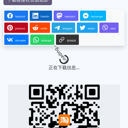
facebook
linkedin
mastodon
messenger
pinterest
reddit
telegram
twitter
viber
vkontakte
whatsapp
复制链接
Loading...
正在下载信息...