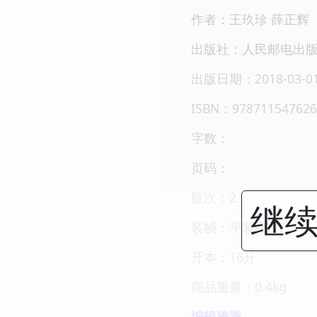
作者：王玖珍 薛正辉
出版社：人民邮电出
出版日期：2018-03-0
ISBN：978711547626
字数：
页码：
版次：2
继续
装帧：平装-胶订
开本：16开
商品重量：0.4kg
编辑推荐