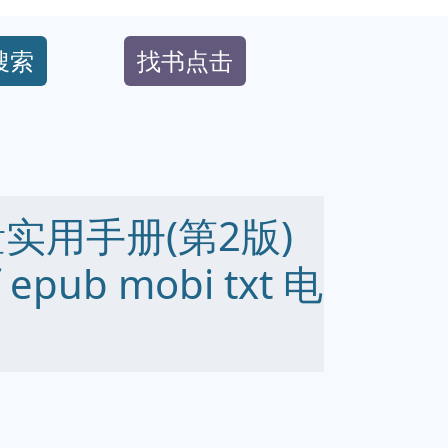
搜索
找书点击
实用手册(第2版)
pub mobi txt 电