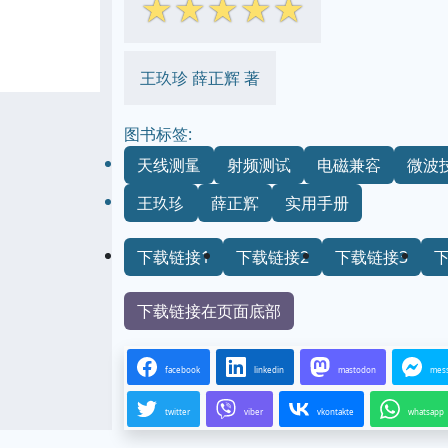
☆
☆
☆
☆
☆
王玖珍 薛正辉 著
图书标签:
天线测量
射频测试
电磁兼容
微波
王玖珍
薛正辉
实用手册
下载链接1
下载链接2
下载链接3
下载链接在页面底部
facebook
linkedin
mastodon
mes
twitter
viber
vkontakte
whatsapp