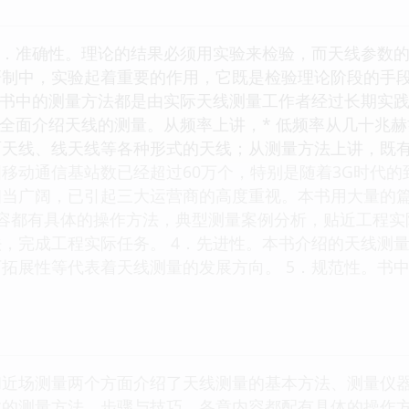
1．准确性。理论的结果必须用实验来检验，而天线参数
研制中，实验起着重要的作用，它既是检验理论阶段的手
，书中的测量方法都是由实际天线测量工作者经过长期实
。全面介绍天线的测量。从频率上讲，* 低频率从几十兆赫
面天线、线天线等各种形式的天线；从测量方法上讲，既
移动通信基站数已经超过60万个，特别是随着3G时代的
相当广阔，已引起三大运营商的高度重视。本书用大量的
内容都有具体的操作方法，典型测量案例分析，贴近工程实
，完成工程实际任务。 4．先进性。本书介绍的天线测量
拓展性等代表着天线测量的发展方向。 5．规范性。书
和近场测量两个方面介绍了天线测量的基本方法、测量仪
数的测量方法、步骤与技巧。各章内容都配有具体的操作