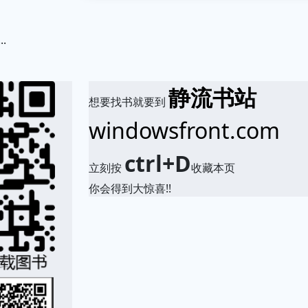
.
静流书站
想要找书就要到
windowsfront.com
ctrl+D
立刻按
收藏本页
你会得到大惊喜!!