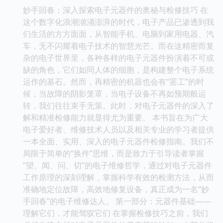
妙手回春：深入探索电子元器件的奥秘与检修技巧 在
这个数字化浪潮汹涌澎湃的时代，电子产品已渗透到我
们生活的方方面面，从智能手机、电脑到家用电器、汽
车，无不闪耀着电子技术的智慧光芒。而在这精密而复
杂的电子世界里，各种各样的电子元器件扮演着不可或
缺的角色，它们如同人体的细胞，是构建整个电子系统
运作的基石。然而，再精密的机器也会有“罢工”的时
候，当故障的阴影笼罩，当电子设备不再如预期般运
转，我们往往束手无策。此时，对电子元器件的深入了
解和精准检修能力就显得尤为重要。 本书旨在为广大
电子爱好者、维修技术人员以及相关专业的学习者提供
一本全面、实用、深入的电子元器件检修指南。我们不
局限于简单的“换件”思维，而是致力于引导读者掌握
“望、闻、问、切”的电子维修哲学，通过对电子元器件
工作原理的深刻理解，掌握科学有效的检测方法，从而
准确地定位故障，高效地修复设备，真正成为一名“妙
手回春”的电子维修达人。 第一部分：元器件基础——
理解它们，才能驾驭它们 在掌握检修技巧之前，我们