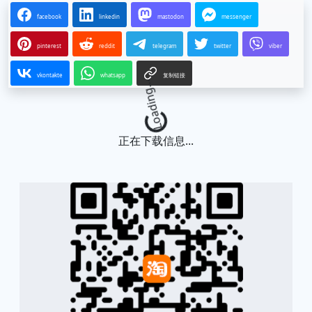
facebook
linkedin
mastodon
messenger
pinterest
reddit
telegram
twitter
viber
vkontakte
whatsapp
复制链接
Loading...
正在下载信息...