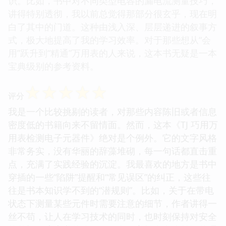
识。比如，书中对不同类型电容的漏电流测量技巧，
讲得特别透彻，我以前总觉得那部分很玄乎，现在明
白了其中的门道。这种由浅入深、层层递进的叙事方
式，极大地提高了我的学习效率。对于那些想从“会
用”跃升到“精通”万用表的人来说，这本书无疑是一本
宝典级别的参考资料。
☆
☆
☆
☆
☆
评分
我是一个比较挑剔的读者，对那些内容陈旧或者信息
密度低的书籍向来不留情面。然而，这本《TJ 巧用万
用表检测电子元器件》绝对是个例外。它的文字风格
非常务实，没有华丽的辞藻堆砌，每一句话都直击重
点，充满了实践经验的沉淀。我最喜欢的地方是书中
穿插的一些“陷阱”提醒和“常见误区”的纠正，这些往
往是书本知识学不到的“潜规则”。比如，关于在带电
状态下测量某些元件时需要注意的细节，作者讲得一
丝不苟，让人在学习技术的同时，也时刻保持对安全