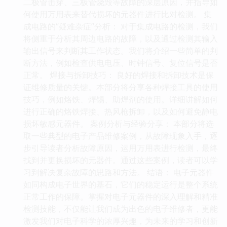
二极管击穿、三极管烧毁等故障的深层原因，并指导如
何使用万用表来替代损坏的元器件进行比对检测。 集
成电路的“疑难杂症”分析： 对于集成电路的检测，我们
将侧重于分析其周边电路的故障，以及通过检测其输入
输出信号来判断其工作状态。我们将介绍一些简单的判
断方法，例如检查供电电压、时钟信号、复位信号是否
正常。 焊接与拆卸技巧： 良好的焊接和拆卸技术是保
证维修质量的关键。本部分将分享各种焊接工具的使用
技巧，例如烙铁、焊锡、助焊剂的使用。详细讲解如何
进行正确的烙铁焊接、热风枪拆卸，以及如何避免静电
损坏敏感元器件。 案例分析与经验分享： 本部分将选
取一些典型的电子产品维修案例，从故障现象入手，逐
步引导读者分析故障原因，运用万用表进行检测，最终
找到并更换损坏的元器件。通过这些案例，读者可以学
习到解决复杂故障的思路和方法。 结语： 电子元器件
如同构成电子世界的基石，它们的稳定运行是整个系统
正常工作的保障。掌握对电子元器件的深入理解和精准
检测技能，不仅能让我们成为出色的电子维修者，更能
激发我们对电子科学的浓厚兴趣，为未来的学习和创新