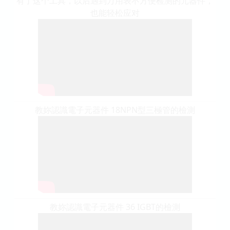
有了这个工具，以后遇到万用表不方便检测的元器件，
也能轻松应对
教妳認識電子元器件 18NPN型三極管的檢測
教妳認識電子元器件 36 IGBT的檢測