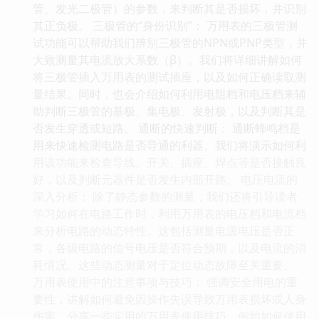
管、发光二极管）的参数，来判断其是否损坏，并识别
其正负极。 三极管的“身份识别”： 万用表的三极管测
试功能可以帮助我们辨别三极管的NPN或PNP类型，并
大致测量其电流放大系数（β）。我们将详细讲解如何
将三极管插入万用表的测试插座，以及如何正确读取测
量结果。同时，也会介绍如何利用电阻档和电压档来辅
助判断三极管的基极、集电极、发射极，以及判断其是
否发生穿透或短路。 通断的快速判断： 通断蜂鸣档是
用来快速检测电路是否导通的利器。我们将演示如何利
用该功能来检查导线、开关、插座、焊点等是否接触良
好，以及判断元器件是否发生内部开路。 电压电流的
深入分析： 除了静态参数的测量，我们还将引导读者
学习如何在电路工作时，利用万用表的电压档和电流档
来分析电路的动态特性。这包括测量电源电压是否正
常，各级电路的信号电压是否符合预期，以及电流的消
耗情况。这些动态测量对于定位动态故障至关重要。
万用表使用中的注意事项与技巧： 强调安全用电的重
要性，讲解如何避免因操作失误导致万用表损坏或人身
伤害。分享一些实用的万用表使用技巧，例如如何使用