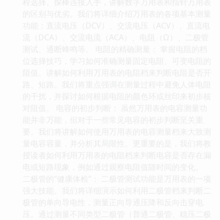
程选择、探棒连接入手，讲解数字万用表和指针万用表
的区别与优劣。我们将详细介绍万用表的各项基本测量
功能：直流电压（DCV）、交流电压（ACV）、直流电
流（DCA）、交流电流（ACA）、电阻（Ω）、二极管
测试、通断蜂鸣等。 电阻的精确测量： 掌握电阻的档
位选择技巧，学习如何准确测量固定电阻、可变电阻的
阻值。讲解如何利用万用表的电阻档来判断电阻是否开
路、短路。我们将重点强调在测量过程中避免人体电阻
的干扰，并探讨如何根据电阻的颜色环或丝印来初步核
对阻值。 电容的初步判断： 虽然万用表的电容测量功
能并非万能，但对于一些常见电容的初步判断至关重
要。我们将讲解如何使用万用表的电容测量档来大致测
量电容容量，并分析其局限性。更重要的是，我们将教
授读者如何利用万用表的电阻档来判断电容是否存在漏
电或短路现象，例如通过观察电阻值随时间的变化。
二极管的“健康体检”： 二极管测试功能是万用表的一项
强大技能。我们将详细演示如何利用二极管档来判断二
极管的单向导电性，测量正向导通压降和反向击穿电
压。通过测量不同类型二极管（普通二极管、稳压二极