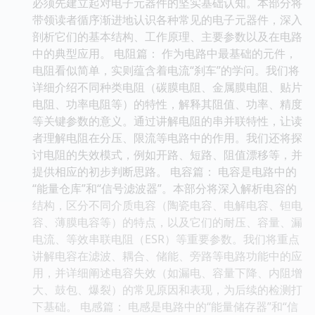
必须先建立起对电子元器件的坚实基础认知。本部分将
带领读者循序渐进地认识各种常见的电子元器件，深入
剖析它们的基本结构、工作原理、主要参数以及在电路
中的典型应用。 电阻篇： 作为电路中最基础的元件，
电阻看似简单，实则蕴含着电流“刹车”的学问。我们将
详细介绍不同种类电阻（碳膜电阻、金属膜电阻、贴片
电阻、功率电阻等）的特性，解释其阻值、功率、精度
等关键参数的意义。通过讲解电阻的串并联特性，让读
者理解电阻在分压、限流等电路中的作用。我们还将探
讨电阻的失效模式，例如开路、短路、阻值漂移等，并
提供相应的初步判断思路。 电容篇： 电容是电路中的
“能量仓库”和“信号滤波器”。本部分将深入解析电容的
结构，区分不同介质电容（陶瓷电容、电解电容、钽电
容、薄膜电容等）的特点，以及它们的耐压、容量、漏
电流、等效串联电阻（ESR）等重要参数。我们将重点
讲解电容在滤波、耦合、储能、旁路等电路功能中的应
用，并详细阐述电容失效（如漏电、容量下降、内阻增
大、鼓包、爆裂）的常见原因和表现，为后续的检测打
下基础。 电感篇： 电感是电路中的“能量储存器”和“信