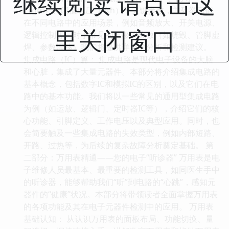
继续阅读 请点击这
（gm）、阈值电压（Vth）等关键参数，并列举它们
在不同电路中的应用场景，例如音频放大、开关电源、
里关闭窗口
逻辑控制等。对于常见的三极管失效（如烧毁、管脚虚
焊、参数漂移）我们将提供详细的分析和检测建议。
集成电路（IC）篇： 集成电路是现代电子设备的大脑
和心脏，集成了大量元器件。本部分将介绍集成电路的
基本概念，包括数字IC和模拟IC的区别，以及它们在电
路中的基本功能。我们将以一些常见的通用型集成电路
为例（如运放、逻辑门、定时器IC等），介绍它们的核
心功能、引脚定义、工作电压以及典型应用。同时，也
会简要触及一些集成电路的失效类型，例如内部短路、
开路、过热等，为后续的复杂故障分析奠定基础。 第
二部分：万用表精通——您的电子“听诊器” 万用表是电
子维修人员最基本、最重要的检测工具，如同医生手中
的听诊器，能够帮助我们“听”到电路的“心跳”，感知元
器件的“健康”状况。本部分将带领读者全面掌握万用表
的各项功能及其在电子元器件检测中的应用。 万用表
基础认知： 从认识万用表的面板布局、功能切换、量