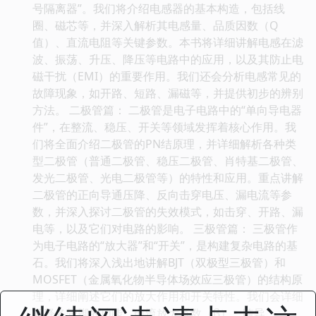
号隔离器”。我们将介绍电感器的基本构造，包括线
圈、磁芯等，并深入解析其电感量、品质因数（Q
值）、直流电阻等关键参数。本书将详细讲解电感在滤
波、振荡、升压、降压等电路中的应用，以及其防止电
磁干扰（EMI）的重要作用。我们还会分析电感常见的
故障现象，如开路、短路、漏磁等，并提供初步的辨别
方法。 二极管篇： 二极管是电子电路中的“单向导电器
件”，在整流、稳压、开关等领域发挥着核心作用。我
们将全面介绍二极管的PN结原理，并详细解析各种类
型二极管（普通二极管、稳压二极管、肖特基二极管、
发光二极管、光电二极管等）的特性和应用。重点讲解
二极管的正向导通压降、反向击穿电压、漏电流等参
数，并深入探讨二极管的失效模式，如击穿、开路、漏
电等，以及它们对电路的影响。 三极管篇： 三极管作
为电子电路的“放大器”和“开关”，是构建复杂电路的基
石。我们将深入浅出地讲解BJT（双极型三极管）和
MOSFET（金属氧化物半导体场效应三极管）的结构原
理，详细阐述它们的放大作用和开关特性。我们会详细
解释各管脚的功能、电流放大系数（β）、跨导