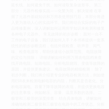
延长线、如何避免干扰、如何读取复杂波形等。 第三
部分：元器件检修实战——化繁为简，解决疑难 在掌
握了元器件基础知识和万用表使用技巧后，本部分将进
入更为激动人心的实战环节。我们将结合实际的电子产
品维修案例，深入讲解如何运用所学知识来检测和修复
各种电子元器件。 常见故障的初步诊断： 面对一台不
工作的电子设备，我们该如何入手？本书将提供一套系
统性的初步诊断流程，包括外观检查、听声音、闻气
味、检查电源等，帮助快速缩小故障范围。 电阻故障
的定位与排除： 详细讲解如何利用万用表电阻档来查
找开路电阻、短路电阻。分析电阻烧毁、变值等故障的
原因，并提供更换建议。 电容故障的精细检测： 除了
初步判断，我们将介绍更专业的电容检测方法，例如使
用ESR表来检测电解电容的内阻，判断其是否老化。分
析电容漏电、容量下降等故障的表现，并提供更换电容
的注意事项，例如耐压、容量、温度系数的选择。 二
极管和三极管的深度排查： 结合具体电路，讲解如何
准确地检测二极管和三极管在电路中的工作状态。分析