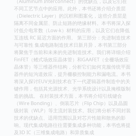
（Aluminum Interconnect）的优缺点，以及它们在
不同工艺节点中的应用。此外，本书还将介绍介质层
（Dielectric Layer）的沉积和图案化，这些介质层是
隔离不同金属层、防止短路的绝缘材料。本书将深入探
讨低介电常数（Low-k）材料的应用，以及它们在降低
互连线 RC 延迟方面的作用。 第三部分：先进制造技术
与可靠性 集成电路制造技术日新月异，本书第三部分
将聚焦于当前和未来的先进制造技术。我们将详细介绍
FinFET（鳍式场效应晶体管）和GAAFET（全栅场效应
晶体管）等三维器件结构，分析它们如何克服传统平面
器件的短沟道效应，提升栅极控制能力和漏电流。本书
将深入探讨EUV光刻技术在下一代逻辑器件制造中的关
键作用，包括其光源技术、光学系统设计以及掩模版制
造的挑战。 在封装技术方面，本书将介绍引线键合
（Wire Bonding）、倒装芯片（Flip Chip）以及晶圆
级封装（WLP）等主流封装技术。我们将分析不同封装
技术的优缺点、适用范围以及对芯片性能和散热的影
响。现代集成电路往往需要集成多种功能，本书也将提
及3D IC（三维集成电路）和异质集成