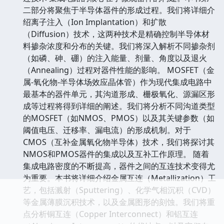
二部分将聚焦于半导体器件的形成过程。我们将详细介
绍离子注入（Ion Implantation）和扩散
（Diffusion）技术，这两种技术是精确控制半导体材
料掺杂浓度和分布的关键。我们将深入解析不同掺杂剂
（如磷、砷、硼）的注入能量、剂量、角度以及退火
（Annealing）过程对器件性能的影响。 MOSFET（金
属-氧化物-半导体场效应晶体管）作为现代集成电路中
最基本的器件单元，其沟道形成、栅极氧化、源漏区形
成等过程将得到详细的阐述。我们将分析不同沟道类型
的MOSFET（如NMOS、PMOS）以及其关键参数（如
阈值电压、迁移率、漏电流）的形成机制。对于
CMOS（互补金属氧化物半导体）技术，我们将探讨其
NMOS和PMOS器件的集成以及互补工作原理。 随着
集成电路密度的不断提高，器件之间的互连技术变得尤
为重要。本书将详细介绍金属互连（Metallization）工
艺，包括溅射（Sputtering）、化学气相沉积（CVD）
等金属薄膜沉积技术，以及金属图形的刻蚀。我们将重
点分析铜互连（Copper Interconnect）和铝互连