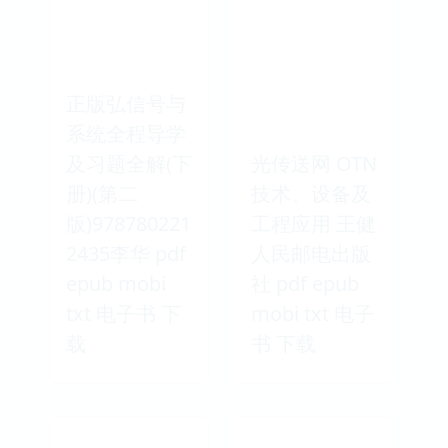
正版弘信号与
系统全程导学
及习题全解(下
光传送网 OTN
册)(第二
技术、设备及
版)978780221
工程应用 王健
2435李华 pdf
人民邮电出版
epub mobi
社 pdf epub
txt 电子书 下
mobi txt 电子
载
书 下载