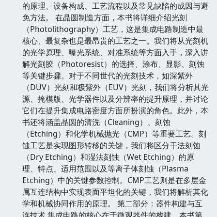
的原理、设备构成、工艺流程以及常见缺陷的成因与避
免方法。 在晶圆制造方面，本书将详细介绍光刻
（Photolithography）工艺，这是集成电路制造中最
核心、最复杂也是最昂贵的工艺之一。我们将从光刻机
的光学原理、曝光系统、对准系统等方面入手，深入讲
解光刻胶（Photoresist）的选择、涂布、显影、刻蚀
等关键步骤。对于不同世代的光刻技术，如深紫外
（DUV）光刻和极紫外（EUV）光刻，我们将分析其光
源、掩模版、光学器件以及分辨率的提升原理，并讨论
它们在提升集成电路密度方面所扮演的角色。此外，本
书还将涵盖晶圆的清洗（Cleaning）、刻蚀
（Etching）和化学机械抛光（CMP）等重要工艺。刻
蚀工艺是实现图形转移的关键，我们将区分干法刻蚀
（Dry Etching）和湿法刻蚀（Wet Etching）的原
理、特点、适用范围以及等离子体刻蚀（Plasma
Etching）中的关键参数控制。CMP工艺则是在多层金
属互连结构中实现表面平坦化的关键，我们将解析其化
学和机械协同作用的原理。 第二部分：器件构建与互
连技术 集成电路的核心在于微观器件的构建。本书第