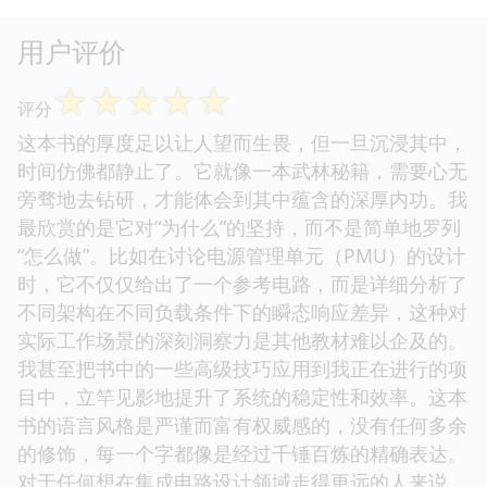
用户评价
☆
☆
☆
☆
☆
评分
这本书的厚度足以让人望而生畏，但一旦沉浸其中，
时间仿佛都静止了。它就像一本武林秘籍，需要心无
旁骛地去钻研，才能体会到其中蕴含的深厚内功。我
最欣赏的是它对“为什么”的坚持，而不是简单地罗列
“怎么做”。比如在讨论电源管理单元（PMU）的设计
时，它不仅仅给出了一个参考电路，而是详细分析了
不同架构在不同负载条件下的瞬态响应差异，这种对
实际工作场景的深刻洞察力是其他教材难以企及的。
我甚至把书中的一些高级技巧应用到我正在进行的项
目中，立竿见影地提升了系统的稳定性和效率。这本
书的语言风格是严谨而富有权威感的，没有任何多余
的修饰，每一个字都像是经过千锤百炼的精确表达。
对于任何想在集成电路设计领域走得更远的人来说，