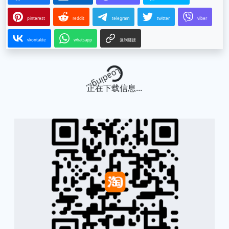
pinterest
reddit
telegram
twitter
viber
vkontakte
whatsapp
复制链接
Loading...
正在下载信息...