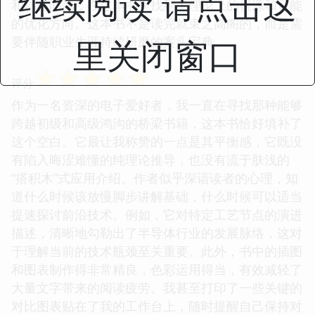
继续阅读 请点击这
和功耗问题，在这本书里找到了理论上的根源和可能
的优化方向。这本书不是读完就束之高阁的，而是需
里关闭窗口
要伴随职业生涯持续研磨的案头宝典。
☆
☆
☆
☆
☆
评分
作为一名资深的电子爱好者，我一直在寻找那种能够
跨越初级和高级鸿沟的桥梁书籍，这本书恰好填补了
这个空白。它最让我称赞的一点是其平衡感，它既没
有陷入晦涩难懂的纯理论推导，也没有流于肤浅的
“搭积木”式应用介绍。作者似乎深谙读者的心理，知
道什么时候该放慢脚步讲解基础，什么时候可以适当
提速探讨前沿技术。例如，它对特定工艺节点的演进
描述，清晰地勾勒出了半导体行业的发展脉络，这对
于理解当前的技术瓶颈至关重要。此外，书中的插图
和图表制作得非常精良，色彩运用得当，有效减轻了
大量文字带来的阅读疲劳。我甚至打印了一些关键的
对比图表贴在了我的工作台上，随时提醒自己保持对