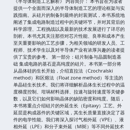
《半导体制造工艺解析》 内容简介： 本书旨在为读者
提供一个全面而深入的半导体制造工艺的理论框架与实
践指南。从硅片的制备到最终的封装测试，本书系统地
阐述了集成电路制造过程中的关键环节，并对其背后的
科学原理、工程挑战以及最新的技术发展进行了详尽的
剖析。本书尤其关注那些对芯片性能、良率和成本产生
至关重要影响的工艺步骤，为相关领域的研发人员、工
程师、技术学生以及对半导体产业有浓厚兴趣的读者提
供了宝贵的参考。 第一部分：硅片制备与晶圆制造基
础 集成电路的基石是高纯度的硅片。本书第一部分将
从晶体硅的生长开始，介绍直拉法（Czochralski
method）和区熔法（Float zone method）等主流的
单晶硅生长技术。我们将详细解析晶体生长过程中的温
度梯度控制、坩埚材料选择、拉速与旋转速度等关键参
数，以及它们如何影响晶体的缺陷密度和纯度。随后，
本书将重点介绍硅片的外延生长（Epitaxy）工艺。外
延层是构成器件的关键区域，其生长质量直接决定了器
件的电学性能。我们将深入探讨气相外延（VPE）、液
相外延（LPE）和分子束外延（MBE）等不同外延技术