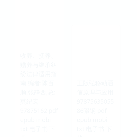
收养、抚养、
赡养与继承纠
纷法律适用指
南 编者:陈百
正版弘移动通
顺,张静西,总:
信原理与应用
莫纪宏
97875635055
97875162 pdf
86啜钢 pdf
epub mobi
epub mobi
txt 电子书 下
txt 电子书 下