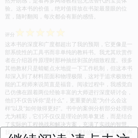
然开朗感，是看再多网络教程也无法替代的宝贵体
验。这本书的价值，绝对值得放在书架最显眼的位
置，随时翻阅，每次都会有新的感悟。
☆
☆
☆
☆
☆
评分
这本书的深度和广度都超出了我的预期，它更像是一
部系统性的工具书而非单纯的教科书。我尤其欣赏作
者在介绍器件原理时那种抽丝剥茧的细致程度。很多
其他教材只是蜻蜓点水地提一下工作机制，但这本书
却深入到了材料层面和物理极限，这对于追求极致性
能的工程师来说简直是福音。阅读过程中，我感觉自
己仿佛在跟着两位经验丰富的大师进行深度研讨会，
他们不仅告诉你“是什么”，更重要的是“为什么会这
样”以及“如何做得更好”。书中的案例分析部分处理得
尤为精彩，它们不仅仅是理论的简单复述，而是结合
了实际的工程挑战和解决方案，充满了实战的智慧。
我甚至发现，我过去在工作中遇到的一些棘手的噪声