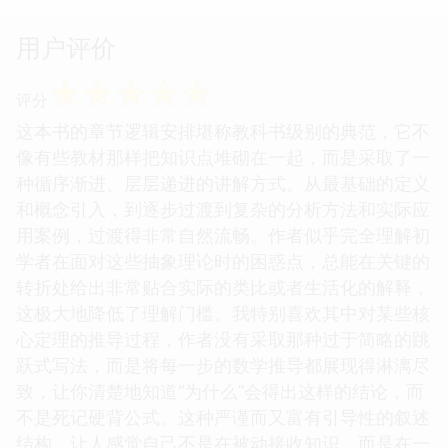
用户评价
☆
☆
☆
☆
☆
评分
这本书的章节逻辑安排堪称教科书级别的典范，它不
像有些教材那样把知识点堆砌在一起，而是采取了一
种循序渐进、层层递进的讲解方式。从最基础的定义
和概念引入，到逐步过渡到复杂的分析方法和实际应
用案例，过渡得非常自然流畅。作者似乎完全理解初
学者在面对这些抽象理论时的困惑点，总能在关键的
转折处给出非常贴合实际的类比或者生活化的解释，
这极大地降低了理解门槛。我特别喜欢其中对某些核
心定理的推导过程，作者没有采取那种过于简略的跳
跃式写法，而是将每一步的数学推导都展现得淋漓尽
致，让你清楚地知道“为什么”会得出这样的结论，而
不是死记硬背公式。这种严谨而又富有引导性的叙述
结构，让人感觉自己不是在被动接收知识，而是在一