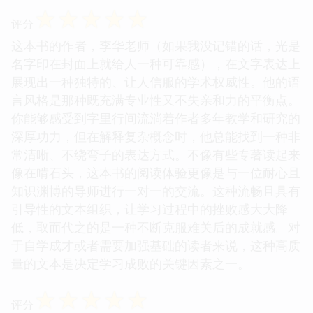
☆
☆
☆
☆
☆
评分
这本书的作者，李华老师（如果我没记错的话，光是
名字印在封面上就给人一种可靠感），在文字表达上
展现出一种独特的、让人信服的学术权威性。他的语
言风格是那种既充满专业性又不失亲和力的平衡点。
你能够感受到字里行间流淌着作者多年教学和研究的
深厚功力，但在解释复杂概念时，他总能找到一种非
常清晰、不绕弯子的表达方式。不像有些专著读起来
像在啃石头，这本书的阅读体验更像是与一位耐心且
知识渊博的导师进行一对一的交流。这种流畅且具有
引导性的文本组织，让学习过程中的挫败感大大降
低，取而代之的是一种不断克服难关后的成就感。对
于自学成才或者需要加强基础的读者来说，这种高质
量的文本是决定学习成败的关键因素之一。
☆
☆
☆
☆
☆
评分