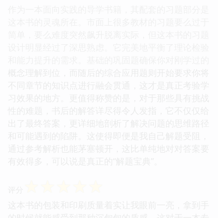
作为一本面向实践的导学书籍，其配套的习题部分是
这本书的灵魂所在。市面上很多教材的习题要么过于
简单，要么难度突然飙升脱离实际，但这本书的习题
设计明显经过了深思熟虑。它完美地平衡了理论检验
和能力提升的需求。基础的巩固题确保你对刚学过的
概念理解到位，而随后的综合应用题则开始要求你将
不同章节的知识点进行融会贯通，这才是真正考验学
习效果的地方。更值得称赞的是，对于那些具有挑战
性的难题，书后的解答详尽得令人发指，它不仅仅给
出了最终答案，更详细地剖析了解决问题的思维路径
和可能遇到的陷阱。这使得即便是我自己解题受阻，
通过参考解析也能茅塞顿开，这比单纯地对对答案要
有效得多，可以说是真正的“解题宝典”。
☆
☆
☆
☆
☆
评分
这本书的包装和印刷质量着实让我眼前一亮，拿到手
的时候就能感受到那种沉甸甸的质感，这对于一本专