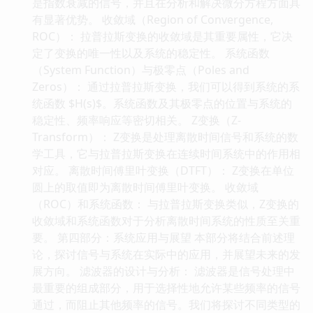
是指数衰减的信号，并且在分析和解决微分方程方面具
有显著优势。 收敛域（Region of Convergence,
ROC）： 拉普拉斯变换的收敛域是其重要属性，它决
定了变换的唯一性以及系统的稳定性。 系统函数
（System Function）与极零点（Poles and
Zeros）： 通过拉普拉斯变换，我们可以得到系统的系
统函数 $H(s)$。系统函数及其极零点的位置与系统的
稳定性、频率响应等密切相关。 Z变换（Z-
Transform）： Z变换是处理离散时间信号和系统的数
学工具，它与拉普拉斯变换在连续时间系统中的作用相
对应。 离散时间傅里叶变换（DTFT）： Z变换在单位
圆上的取值即为离散时间傅里叶变换。 收敛域
（ROC）和系统函数： 与拉普拉斯变换类似，Z变换的
收敛域和系统函数对于分析离散时间系统的性质至关重
要。 第四部分：系统应用与展望 本部分将结合前述理
论，探讨信号与系统在实际中的应用，并展望未来的发
展方向。 滤波器的设计与分析： 滤波器是信号处理中
最重要的组成部分，用于选择性地允许某些频率的信号
通过，而阻止其他频率的信号。我们将探讨不同类型的