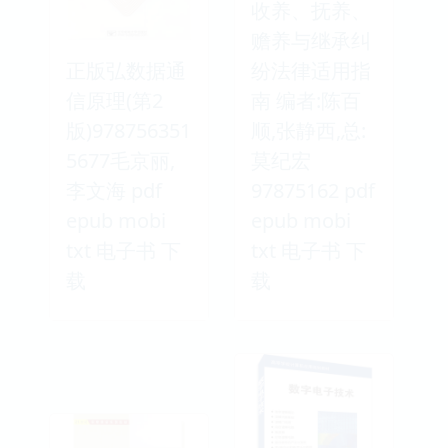
收养、抚养、
赡养与继承纠
正版弘数据通
纷法律适用指
信原理(第2
南 编者:陈百
版)978756351
顺,张静西,总:
5677毛京丽,
莫纪宏
李文海 pdf
97875162 pdf
epub mobi
epub mobi
txt 电子书 下
txt 电子书 下
载
载