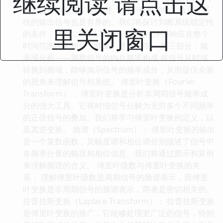
继续阅读 请点击这
非常重要的约束。 稳定性： 对于有界的输入信号，系
统的输出信号也是有界的。我们将探讨判断系统稳定性
里关闭窗口
的条件，例如，对于LTI系统，其单位冲激响应在整个
时间范围内的积分（能量）是否有限。 第三部分：频
率域分析——洞察信号的内在频率构成 将信号从时域
转换到频域，能够揭示信号的频率成分，从而提供全新
的视角来理解信号和系统。 傅里叶变换（Fourier
Transform）： 傅里叶变换是分析非周期信号频率成
分的强大工具。它将时域信号分解为无穷多个不同频率
的正弦信号的叠加。我们将学习傅里叶变换的定义，以
及其逆变换。 频谱（Spectrum）： 傅里叶变换的输出
是一个复数函数，其幅度谱和相位谱分别描述了信号中
各频率分量的幅度和相位信息。我们将通过图示和算例
来理解频谱的含义。 傅里叶级数与傅里叶变换的关
系： 理解傅里叶级数是周期信号的频谱表示，而傅里
叶变换是非周期信号的频谱表示，两者是密切相关的。
拉普拉斯变换（Laplace Transform）： 拉普拉斯变换
是傅里叶变换的推广，它能够处理更广泛的信号，特别