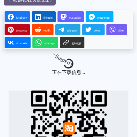
facebook
linkedin
mastodon
messenger
pinterest
reddit
telegram
twitter
viber
vkontakte
whatsapp
复制链接
Loading...
正在下载信息...