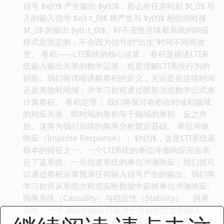
信号 $x(t)$ 产生输出 $y(t)$，那么在任意时刻 $t_0$ 引
入的输入信号 $x(t-t_0)$ 将产生与 $y(t)$ 相似但时移
$t_0$ 的输出 $y(t-t_0)$。时不变性意味着系统的响应
模式是固定的，不会因为信号的“出生”时间不同而改
变。 卷积——LTI系统的核心运算： 卷积是描述LTI系
统输入输出关系的数学运算，也是理解LTI系统行为的
钥匙。我们将详细讲解卷积的定义，无论是在连续时间
还是离散时间域，并学习如何通过图形法或数学公式来
计算卷积。 卷积定理： 我们将探讨卷积在时域和频域
的对应关系，即时域的卷积等于频域的乘积，反之亦
然。这将为我们后续的频率分析奠定基础。 单位冲激
响应（Impulse Response）： $h(t)$，这是LTI系统最
根本的特征之一。一个LTI系统的单位冲激响应完全表
征了该系统。一旦知道系统的单位冲激响应，我们就可
以通过卷积运算预测任何输入信号产生的输出。我们将
学习如何从系统方程或实验数据中获得单位冲激响应。
因果系统（Causality）与稳定性（Stability）： 因果
系统： 一个系统的输出只取决于当前和过去的输入，
而不取决于未来的输入。在实际系统中，因果性是一个