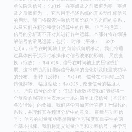
单位阶跃信号： $u(t)$，在零点及之前取值为零，零点
及之后取值为一。它常用于描述系统的开关动作或信号
的启动。我们将探索冲激信号和阶跃信号之间的关系，
以及它们在积分和微分运算中的作用。 信号的运算：
信号的分析离不开对其进行各种运算。本部分将详细讲
解信号的常见运算，包括： 时移（平移）： $x(t-
t_0)$，信号在时间轴上的向前或向后移动。我们将通
过具体例子演示时移操作对信号波形的影响。 尺度变
换（缩放）： $x(at)$，信号在时间轴上的压缩或扩
展。这将帮助我们理解信号频率的变化以及能量或功率
的分布。 翻转（反转）： $x(-t)$，信号在时间轴上的
镜像翻转。 幅度缩放： $ax(t)$，改变信号的幅度大
小。 周期信号的分解： 傅里叶级数将使我们能够将一
个复杂的周期信号表示为一系列简单正弦信号（基波和
各次谐波）的叠加。我们将学习如何计算傅里叶级数的
系数，并理解其在频谱分析中的意义。 能量与功率信
号： 信号的能量和功率是衡量信号强度和重要性的两
个基本指标。我们将定义能量信号和功率信号，并学习