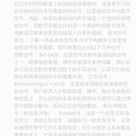
它们在时间和幅度上的连续性或离散性。读者将学习区
分连续时间信号与离散时间信号，以及模拟信号与数字
信号。例如，收音机接收到的声音就是一个连续时间模
拟信号，而数字音频文件则是一个离散时间数字信号。
理解这些基本分类是后续深入分析的基础。 基本信号
单元： 了解一些基本的信号单元对于构建和分析更复
杂的信号至关重要。我们将重点介绍以下几种信号：
指数信号： $e^{at}$，这是信号分析中最基础的信号
之一，能够描述衰减、增长和振荡等多种现象。我们会
探讨其在实数和复数指数下的不同表现，以及它们在电
路分析和系统响应中的重要作用。 正弦信号：
$Acos(omega t + phi)$，这是描述周期性振荡最典型
的信号。我们将深入分析其幅度、频率、相位等参数的
物理意义，并认识到许多复杂的周期信号都可以通过傅
里叶级数分解为一系列正弦信号的叠加。 单位冲激信
号（狄拉克冲激）： $delta(t)$，这是一个在零点取值
无穷大，其他点取值零，但面积为一的奇异信号。尽管
在物理世界中它并不直接存在，但它在数学上具有极其
重要的意义，尤其是在描述脉冲响应和卷积运算时。