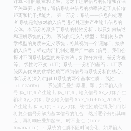
计算它们的能量和功率。这对于理解信号的传输和存储
至关重要，例如，通信系统中信号的功率决定了其传输
距离和抗干扰能力。 第二部分：系统——信息的处理
者 系统是能够对输入信号进行处理并产生输出信号的
实体。本部分将聚焦于系统的特性分析，以及如何描述
和理解系统的行为。 系统的定义与模型： 我们将从数
学模型的角度来定义系统，将其视为一个“黑箱”，接收
输入信号，经过内部机制处理后产生输出信号。我们会
探讨不同系统模型的表示方法，如微分方程、差分方程
等。 线性时不变（LTI）系统——分析的基石： LTI系
统因其优良的数学性质而成为信号与系统分析的核心。
本部分将深入讲解LTI系统的两个基本性质： 线性
（Linearity）： 系统满足叠加原理。即，如果输入信
号 $x_1(t)$ 产生输出 $y_1(t)$，输入信号 $x_2(t)$ 产生
输出 $y_2(t)$，那么输入信号 $a x_1(t) + b x_2(t)$ 将
产生输出 $a y_1(t) + b y_2(t)$。线性性质使得我们可以
将复杂信号分解为基本信号的组合，然后逐个分析其响
应，再将响应叠加起来。 时不变性（Time
Invariance）： 系统的性质不随时间变化。如果输入