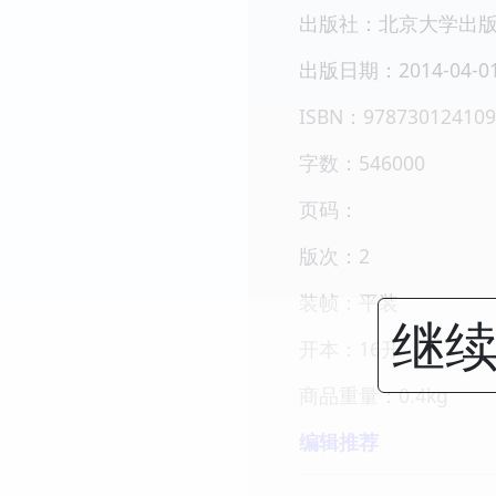
出版社：北京大学出
出版日期：2014-04-0
ISBN：978730124109
字数：546000
页码：
版次：2
装帧：平装
继续
开本：16开
商品重量：0.4kg
编辑推荐