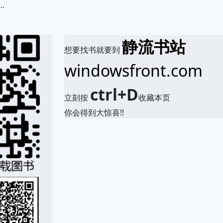
.
静流书站
想要找书就要到
windowsfront.com
ctrl+D
立刻按
收藏本页
你会得到大惊喜!!