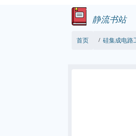
静流书站
首页
硅集成电路工