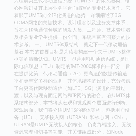
入理解第三代移动通信系统（UMTS）的体系结构、核
心网演进及其上层业务平台而编写的专业技术著作。它
着眼于UMTS向全IP化演进的趋势，详细阐述了3G
CDMA网络的关键技术、设计理念以及业务支撑体系，
旨在为移动通信领域的研发人员、工程师、技术管理者
及相关专业学生提供一份全面、系统且富有洞察力的技
术参考。 一、 UMTS体系结构：奠定下一代移动通信
基石 本书的首要目标是为读者构建一个关于UMTS整体
框架的清晰认知。UMTS，即通用移动通信系统，是国
际电信联盟（ITU）制定的IMT-2000标准的一部分，旨
在提供比第二代移动通信（2G）更高速的数据传输速
率和更丰富多样的业务。其体系结构的设计，充分考虑
了向更高代际移动通信（如LTE、5G）演进的平滑过
渡，以及与现有固定网络和IP网络的融合。 在UMTS体
系结构部分，本书将从宏观和微观两个层面进行剖析。
宏观层面，我们将介绍UMTS的整体架构，包括用户设
备（UE）、无线接入网（UTRAN）和核心网（CN）。
UTRAN是UMTS无线接入的核心，负责终端接入、无线
资源管理和切换等功能，其关键组成部分，如Node