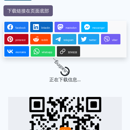
下载链接在页面底部
facebook
linkedin
mastodon
messenger
pinterest
reddit
telegram
twitter
viber
vkontakte
whatsapp
复制链接
Loading...
正在下载信息...