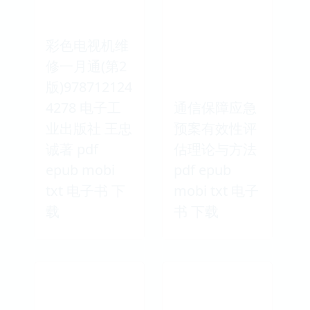
彩色电视机维
修一月通(第2
版)978712124
4278 电子工
通信保障应急
业出版社 王忠
预案有效性评
诚著 pdf
估理论与方法
epub mobi
pdf epub
txt 电子书 下
mobi txt 电子
载
书 下载