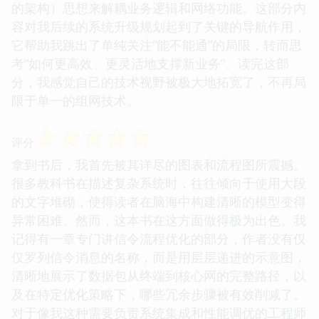
的架构）思想来解耦业务逻辑和网络功能。这部分内
容对我后续的系统升级规划起到了关键的导航作用，
它帮助我跳出了单纯关注“能不能通”的局限，转而思
考“如何更高效、更灵活地支撑新业务”。读完这部
分，我感觉自己的技术视野被极大地拓宽了，不再局
限于单一的组网技术。
☆
☆
☆
☆
☆
评分
拿到书后，我首先被其详尽的图表和流程图所震撼。
很多教科书在描述复杂系统时，往往倾向于使用大段
的文字堆砌，使得读者在脑海中构建清晰的模型变得
异常困难。然而，这本书在这方面做得极为出色。我
记得有一章专门讲信令流程优化的部分，作者没有仅
仅罗列信令消息的名称，而是用层层递进的示意图，
清晰地展示了数据包从终端到核心网的完整路径，以
及在特定优化策略下，哪些冗余步骤被有效削减了。
对于像我这种需要负责系统集成和性能调优的工程师