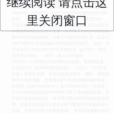
继续阅读 请点击这
（PN码）的作用，以及如何通过扩频和解扩实现用户
间的隔离。同时，本书还将详细阐述正交函数（如
Walsh码、OVSF码）在区分用户和前向链路信道中的
里关闭窗口
应用。 功率控制是CDMA系统中的另一项关键技术，
它旨在解决“近处强，远处弱”的遮蔽效应，保证所有用
户都能获得稳定的信号质量。本书将介绍内环功率控制
和外环功率控制机制，分析它们如何协同工作，以及在
UMTS网络中实现精确功率控制的技术细节。 此外，本
书还将深入探讨UMTS中的关键信道，如 PICH（物理
寻呼指示信道）、AICH（接入指示信道）、
PCPICH（公共闭环功率控制指示信道）等控制信道，
以及DPCH（专用物理数据信道）、DSCH（下行共享
信道）等业务信道。对这些信道的设计、编码、调制和
复用方式的理解，是掌握UMTS无线传输机制的基础。
软切换（Soft Handover）是CDMA技术的一大优势，
它允许终端在切换过程中同时与多个基站保持连接，从
而保证业务的连续性。本书将详细介绍软切换的实现原
理、切换区域的划分以及在UMTS网络中软切换的执行
过程，分析其对用户体验的影响。 本书还将涵盖UMTS