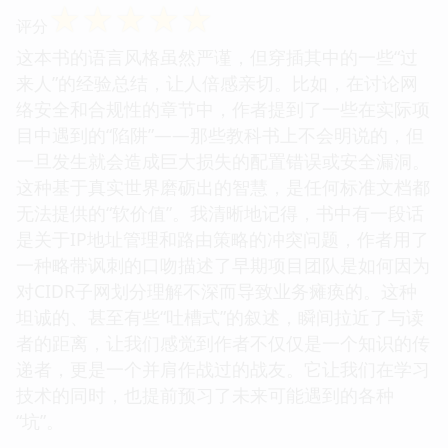
☆
☆
☆
☆
☆
评分
这本书的语言风格虽然严谨，但穿插其中的一些“过
来人”的经验总结，让人倍感亲切。比如，在讨论网
络安全和合规性的章节中，作者提到了一些在实际项
目中遇到的“陷阱”——那些教科书上不会明说的，但
一旦发生就会造成巨大损失的配置错误或安全漏洞。
这种基于真实世界磨砺出的智慧，是任何标准文档都
无法提供的“软价值”。我清晰地记得，书中有一段话
是关于IP地址管理和路由策略的冲突问题，作者用了
一种略带讽刺的口吻描述了早期项目团队是如何因为
对CIDR子网划分理解不深而导致业务瘫痪的。这种
坦诚的、甚至有些“吐槽式”的叙述，瞬间拉近了与读
者的距离，让我们感觉到作者不仅仅是一个知识的传
递者，更是一个并肩作战过的战友。它让我们在学习
技术的同时，也提前预习了未来可能遇到的各种
“坑”。