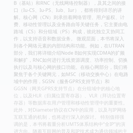
B（基站）和RNC（无线网络控制器），及其之间的接
口（Iu-CS、Iu-PS、Iub、Iur），都将得到详尽的讲
解。核心网（CN）则承担着网络管理、用户鉴权、计
费、移动性管理以及业务路由等关键任务，它主要由电
路域（CS）和分组域（PS）构成，彼此独立又协同工
作，以支持语音和数据业务。 微观层面，本书将深入
到各个网络元素的内部结构和功能。例如，在UTRAN
部分，我们将详细介绍Node B如何实现CDMA的扩频
和解扩，RNC如何进行无线资源调度、功率控制、切换
执行以及与核心网的接口功能。在核心网部分，我们将
聚焦于各个关键网元，如MSC（移动交换中心）在电路
域中的作用，SGSN（服务GPRS支持节点）和
GGSN（网关GPRS支持节点）在分组域中的核心地
位，以及HLR（归属位置寄存器）、VLR（拜访位置寄
存器）等数据库在用户管理和移动性管理中的重要性。
此外，对Diameter协议在CN中的应用，以及与IP网络
互联互通的机制，也将进行深入的探讨。 特别值得强
调的是，本书将着重分析UMTS体系结构中“全IP”的演
进方向。随着互联网的普及和IP技术成为通信领域的主