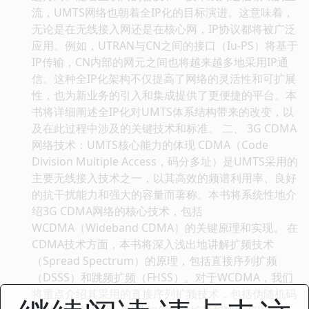
流，UMTS网络也朝着全IP化的目标演进。这意味着，
无论是在无线接入网还是在核心网，IP协议都将被广泛
应用。例如，UTRAN与CN之间的接口（Iu-PS）将基于
IP传输，CN内部的网元之间也将越来越多地采用IP通
信。这种全IP化架构不仅提高了网络的灵活性和可扩展
性，也为新业务的引入和集成提供了更便捷的平台。本
书将详细阐述全IP化对UMTS体系结构带来的改变，以
及在此过程中涉及的关键技术和标准。 二、 3G CDMA
网络技术：UMTS核心能力的体现 CDMA（Code
Division Multiple Access，码分多址）是UMTS采用的
主要无线接入技术之一，以其高效的频谱利用率、良好
的抗干扰能力和强大的容量而著称。本书将系统性地介
绍3G CDMA网络的核心技术，包括
WCDMA（Wideband CDMA）的关键原理和实现。 在
CDMA技术方面，本书将深入浅出地讲解扩频技术
（Spread Spectrum）的原理，包括直接序列扩频
（DSSS）和跳频扩频（FHSS）。对于WCDMA，我们
将重点介绍其采用的直接序列扩频技术，包括伪随机码