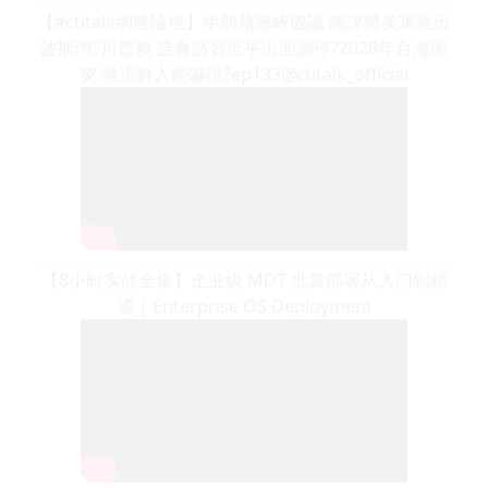
【#ctitalk網路論壇】伊朗藉海峽協議 圖謀將美軍逐出
波斯灣?川普糗 誰會請習近平出面調停?2028年台海衝
突 唯這群人能嚇阻?ep133@ctitalk_official
【8小时实战全集】企业级 MDT 批量部署从入门到精
通 | Enterprise OS Deployment