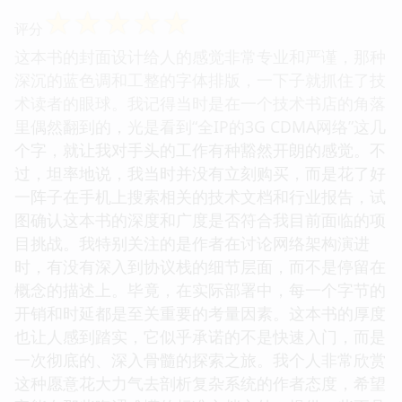
☆
☆
☆
☆
☆
评分
这本书的封面设计给人的感觉非常专业和严谨，那种
深沉的蓝色调和工整的字体排版，一下子就抓住了技
术读者的眼球。我记得当时是在一个技术书店的角落
里偶然翻到的，光是看到“全IP的3G CDMA网络”这几
个字，就让我对手头的工作有种豁然开朗的感觉。不
过，坦率地说，我当时并没有立刻购买，而是花了好
一阵子在手机上搜索相关的技术文档和行业报告，试
图确认这本书的深度和广度是否符合我目前面临的项
目挑战。我特别关注的是作者在讨论网络架构演进
时，有没有深入到协议栈的细节层面，而不是停留在
概念的描述上。毕竟，在实际部署中，每一个字节的
开销和时延都是至关重要的考量因素。这本书的厚度
也让人感到踏实，它似乎承诺的不是快速入门，而是
一次彻底的、深入骨髓的探索之旅。我个人非常欣赏
这种愿意花大力气去剖析复杂系统的作者态度，希望