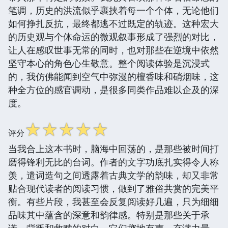
笔调，历史的洪流似乎裹挟着每一个个体，无论他们
如何挣扎反抗，最终都逃不过既定的轨迹。这种宏大
的历史观与个体命运的微观叙事形成了强烈的对比，
让人在感叹世事无常的同时，也对那些在逆境中依然
坚守本心的角色心生敬意。整个阅读体验是沉浸式
的，我仿佛能闻到空气中弥漫的檀香味和硝烟味，这
种全方位的感官调动，是很多同类作品难以企及的深
度。
☆
☆
☆
☆
☆
评分
当我合上这本书时，脑海中回荡的，是那些被时间打
磨得锋利无比的台词。作者的文字功底扎实得令人称
羡，遣词造句之间透露着古典文学的韵味，却又非常
贴合现代读者的阅读习惯，做到了雅俗共赏的完美平
衡。有些片段，我甚至会反复阅读好几遍，只为细细
品味其中蕴含的深意和韵律感。特别是那些关于承
诺、背叛和救赎的对白，它们掷地有声，充满力量，