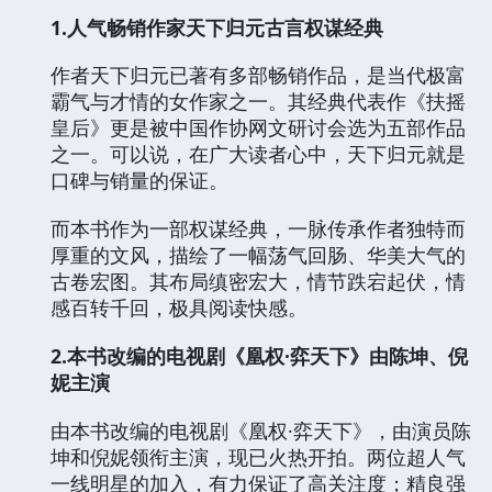
1.
人气畅销作家
天下归元
古言权谋经典
作者天下归元已著有多部畅销作品，是当代极富
霸气与才情的女作家之一。其经典代表作《扶摇
皇后》更是被中国作协网文研讨会选为五部作品
之一。可以说，在广大读者心中，天下归元就是
口碑与销量的保证。
而本书作为一部权谋经典，一脉传承作者独特而
厚重的文风，描绘了一幅荡气回肠、华美大气的
古卷宏图。其布局缜密宏大，情节跌宕起伏，情
感百转千回，极具阅读快感。
2
.
本书改编的电视剧《凰权·弈天下》由陈坤、倪
妮主演
由本书改编的电视剧《凰权·弈天下》，由演员陈
坤和倪妮领衔主演，现已火热开拍。两位超人气
一线明星的加入，有力保证了高关注度；精良强