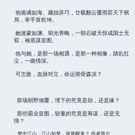
他诡谲如海、藏拙弄巧，廿载翻云覆雨弈天下棋
局，举手算乾坤。
她迷蒙如渊、韬光养晦，一朝石破天惊成国士无
双，袖底谋皇图。
他与她，是那一场相遇，是那一种相像，踏乱红
尘，一曲情深。
可怎敌，血脉对立，命运彻骨森凉？
那场朝野倾覆，埋下的究竟是劫，还是缘？
那些霸业皇图，较量的究竟是筹谋，还是无
情？
梦中江山，江山如梦，谁将醒来？
作者简介