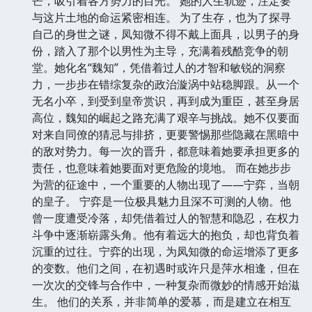
芒，吸引着各方势力的目光。 她的人生轨迹，注定要
与这片土地的命运紧密相连。 为了生存，也为了探寻
自己的身世之谜，凤知微不得不戴上面具，以男子的身
份，踏入了那个以男性为主导，充满着残酷竞争的朝
堂。她化名“魏知”，凭借着过人的才智和敏锐的洞察
力，一步步在错综复杂的政治漩涡中站稳脚跟。从一个
无名小卒，到受到皇帝赏识，再到成为重臣，甚至身居
高位，魏知的崛起之路充满了艰辛与挑战。她不仅要面
对来自同僚的猜忌与排挤，更要警惕那些隐藏在黑暗中
的敌对势力。每一次的晋升，都意味着她要承担更多的
责任，也意味着她要面对更危险的境地。 而在她步步
为营的征途中，一个重要的人物出现了——宁弈，当朝
的皇子。 宁弈是一位极具魅力且深不可测的人物。他
曾一度遭受冷落，却凭借着过人的智慧和隐忍，在权力
斗争中逐渐崭露头角。他有着远大的抱负，却也背负着
沉重的过往。宁弈的出现，为凤知微的命运增添了更多
的变数。他们之间，在初遇时或许只是萍水相逢，但在
一次次的交锋与合作中，一种复杂而微妙的情感开始滋
生。 他们的关系，并非简单的爱慕，而是建立在相互