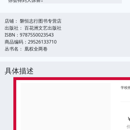
店铺： 磐恒志行图书专营店
出版社： 百花洲文艺出版社
ISBN：9787550023543
商品编码：29526133710
丛书名： 凰权全两卷
具体描述
学校