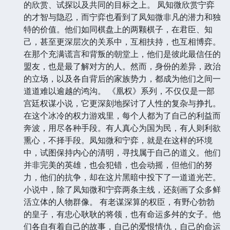
的欣赏、试探以及共同的目标之上。 凤知微欣赏宁弈
的才智与隐忍，而宁弈也看到了凤知微非凡的潜力和独
特的价值。他们如同棋盘上的两颗棋子，在君臣、知
己，甚至更深层次的关系中，互相扶持，也互相博弈。
在那个充满谎言和背叛的朝堂上，他们是彼此最信任的
盟友，也是最了解对方的人。然而，身份的差异，政治
的立场，以及各自背后的家族势力，都成为他们之间一
道道难以逾越的鸿沟。 《凰权》系列，不仅仅是一部
宫廷权谋小说，它更深刻地探讨了人性的复杂与挣扎。
在这个冰冷的权力游戏里，每个人都为了自己的利益而
奔波，用尽各种手段。有人真心为国为民，有人则利欲
熏心，不择手段。凤知微和宁弈，就是在这样的环境
中，试图保持内心的清明，寻找属于自己的道义。他们
并非完美的英雄，也会犯错，也会动摇，但他们的努
力，他们的抗争，却在这片黑暗中投下了一道道光芒。
小说中，除了凤知微和宁弈两条主线，还刻画了众多鲜
活立体的人物群像。 有老谋深算的权臣，有野心勃勃
的皇子，有忠心耿耿的将领，也有命运多舛的女子。他
们各自有着自己的故事，自己的爱恨情仇，自己的命运