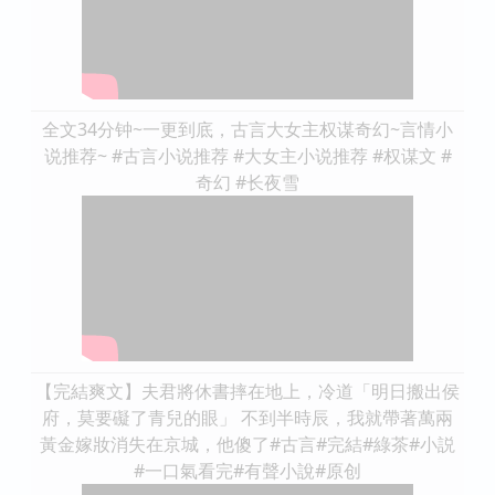
全文34分钟~一更到底，古言大女主权谋奇幻~言情小
说推荐~ #古言小说推荐 #大女主小说推荐 #权谋文 #
奇幻 #长夜雪
【完結爽文】夫君將休書摔在地上，冷道「明日搬出侯
府，莫要礙了青兒的眼」 不到半時辰，我就帶著萬兩
黃金嫁妝消失在京城，他傻了#古言#完結#綠茶#小説
#一口氣看完#有聲小說#原创