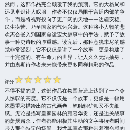
然而，这部作品完全颠覆了我的预期。它的大格局和
远见卓识让人叹服。作者不仅仅局限于宫廷内部的争
斗，而是将视野投向了更广阔的天地——边疆安稳、
民生疾苦、乃至国家的气运兴衰。这种将小人物的悲
欢离合嵌入到国家命运宏大叙事中的手法，赋予了故
事一种史诗般的厚重感。读完后，那种意犹未尽的感
觉非常强烈，它不仅仅是讲了一个故事，更是构建了
一个完整的、有生命力的世界，让人久久无法抽身，
并由衷期待作者未来能带来更多同样精彩的作品。
☆
☆
☆
☆
☆
评分
不得不提的是，这部作品在氛围营造上达到了一个令
人惊叹的高度。它不仅仅是一个故事，更像是一幅用
浓墨重彩描绘出的古代画卷，笔触粗犷却又不失细
腻。无论是描写皇家园林的雍容华贵，还是边关战事
的萧瑟肃杀，作者都能用极其生动的文字将读者瞬间
带入那个特定的场景。我尤其喜欢那种带着宿命感的