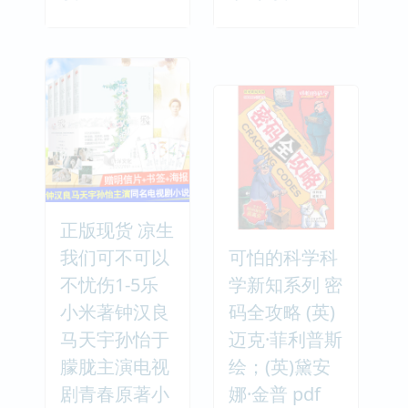
正版现货 凉生
我们可不可以
可怕的科学科
不忧伤1-5乐
学新知系列 密
小米著钟汉良
码全攻略 (英)
马天宇孙怡于
迈克·菲利普斯
朦胧主演电视
绘；(英)黛安
剧青春原著小
娜·金普 pdf