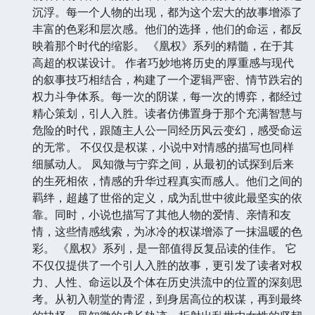
沉浮。每一个人物的出现，都为这个宏大的故事增添了
丰富的色彩和层次感。他们的选择，他们的命运，都反
映着那个时代的缩影。 《凰权》系列的精髓，在于其
高超的权谋设计。 作者巧妙地将历史的厚重感与现代
的叙事技巧相结合，构建了一个逻辑严密、情节跌宕的
权力斗争体系。每一次的阴谋，每一次的博弈，都经过
精心策划，引人入胜。读者仿佛置身于那个充满智慧与
危险的时代，跟随主人公一同经历风云变幻，感受命运
的无常。 不仅仅是权谋，小说中对情感的描写也同样
细腻动人。 凤知微与宁弈之间，从最初的试探到后来
的生死相依，情感的升华过程真实而感人。他们之间的
羁绊，超越了世俗的定义，成为乱世中彼此最坚实的依
靠。同时，小说也描写了其他人物的爱情、亲情和友
情，这些情感线索，为冰冷的权谋增添了一抹温暖的色
彩。 《凰权》系列，是一部值得反复品读的佳作。 它
不仅仅提供了一个引人入胜的故事，更引发了读者对权
力、人性、命运以及个体在历史洪流中的位置的深刻思
考。从初入朝堂的青涩，到身居高位的权谋，再到最终