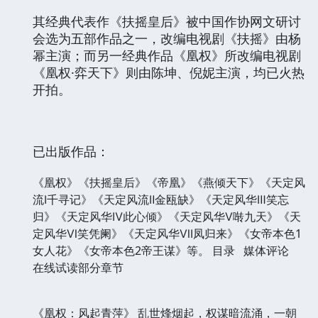
其经典代表作《扶摇皇后》被中国作协网文研讨
会选为五部作品之一，改编电视剧《扶摇》由杨
幂主演；而另一经典作品《凰权》所改编电视剧
《凰权·弈天下》则由陈坤、倪妮主演，均已火热
开拍。
已出版作品：
《凰权》《扶摇皇后》《帝凰》《燕倾天下》《天定风
流
Ⅰ
千寻记》《天定风流
Ⅱ
金瓯缺》《天定风华
Ⅲ
笑忘
归》《天定风华
Ⅳ
此心倾》《天定风华
Ⅴ
啭九天》《天
定风华
Ⅵ
笑凭阑》《天定风华
Ⅶ
凤归来》《女帝本色
1
女人花》《女帝本色
2
帝王谋》等。
目录 媒体评论
在线试读部分章节
《凰权：风起青萍》 乱世烽烟起，权谋暗流涌，一朝