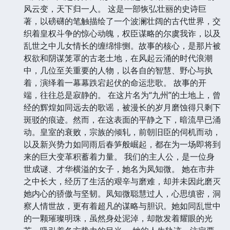
风云变，天下归一人。 这是一部恢弘壮丽的史诗巨
著，以磅礴的笔触描绘了一个波澜壮阔的古代世界，交
织着皇权斗争的惊心动魄，权臣谋略的尔虞我诈，以及
乱世之中儿女情长的缠绵悱恻。故事的核心，是那片被
权欲和阴谋笼罩的古老土地，在风起云涌的时代浪潮
中，几位至关重要的人物，以各自的智慧、野心与执
着，演绎着一幕幕跌宕起伏的命运悲歌。 故事的开
端，往往总是寂静的。 在这片名为“九州”的土地上，曾
经的辉煌如同远去的歌谣，被漫长的岁月磨蚀得只剩下
斑驳的痕迹。然而，在这表面的平静之下，暗流早已涌
动。皇室的衰败，宗族的倾轧，前朝旧臣的伺机而动，
以及新兴势力如同雨后春笋般崛起，都在为一场即将到
来的巨大变革积蓄着力量。 我们的主人公，是一位身
世成谜、才华横溢的女子，她名为凤知微。 她在市井
之中长大，经历了生活的艰辛与磨难，却并未因此磨灭
她内心的骄傲与坚韧。凤知微聪慧过人，心思缜密，洞
察人情世故，更有着超凡的谋略与胆识。她如同乱世中
的一颗璀璨明珠，虽然身处泥淖，却散发着耀眼的光