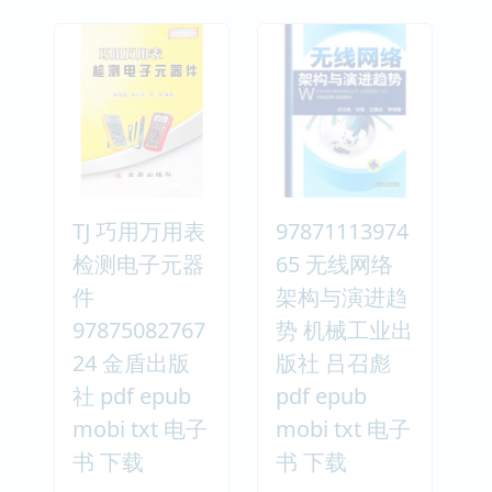
TJ 巧用万用表
97871113974
检测电子元器
65 无线网络
件
架构与演进趋
97875082767
势 机械工业出
24 金盾出版
版社 吕召彪
社 pdf epub
pdf epub
mobi txt 电子
mobi txt 电子
书 下载
书 下载