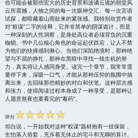
你可能会被那些宏大的历史背景和波谲云诡的朝堂风
云所震撼，人物之间的每一次眼神交汇、每一次言语
试探，都暗藏着山雨欲来的紧张感。我特别欣赏作者
对“权谋”二字的诠释，它并非简单的阴谋诡计，而是
一种深刻的人性洞察，是身处高位者必须背负的沉重
枷锁。书中几位核心角色的命运起伏跌宕，让人不禁
为他们的抉择感到揪心。当他们深陷绝境时，那种绝
望与不屈的挣扎，那种在黑暗中寻找一线生机的努
力，真实得让人感同身受。读完一个章节，我常常需
要停下来，深吸一口气，才能从那种压抑的氛围中抽
离出来，去回味那些精妙的对白和伏笔。这种层次感
和张力，使得阅读过程本身成了一种享受，是那种让
人愿意熬夜也要看完的“毒药”。
☆
☆
☆
☆
☆
评分
坦白说，一开始我对这种“权谋”题材抱有一丝保留，
生怕落入俗套，充斥着无休止的宅斗和无聊的算计。