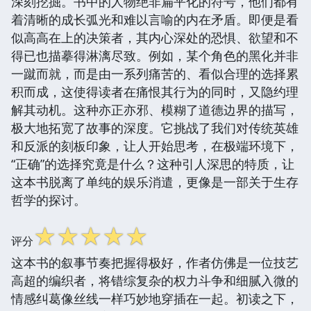
深刻挖掘。书中的人物绝非扁平化的符号，他们都有
着清晰的成长弧光和难以言喻的内在矛盾。即便是看
似高高在上的决策者，其内心深处的恐惧、欲望和不
得已也描摹得淋漓尽致。例如，某个角色的黑化并非
一蹴而就，而是由一系列痛苦的、看似合理的选择累
积而成，这使得读者在痛恨其行为的同时，又隐约理
解其动机。这种亦正亦邪、模糊了道德边界的描写，
极大地拓宽了故事的深度。它挑战了我们对传统英雄
和反派的刻板印象，让人开始思考，在极端环境下，
“正确”的选择究竟是什么？这种引人深思的特质，让
这本书脱离了单纯的娱乐消遣，更像是一部关于生存
哲学的探讨。
☆
☆
☆
☆
☆
评分
这本书的叙事节奏把握得极好，作者仿佛是一位技艺
高超的编织者，将错综复杂的权力斗争和细腻入微的
情感纠葛像丝线一样巧妙地穿插在一起。初读之下，