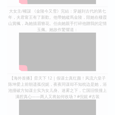
大女主/權謀 《金陵今又雪》完結：穿越到古代的第七
年，夫君甯王有了新歡。他帶她縱馬金陵，陪她在棲霞
山賞楓，為她描眉簪花。任由她親手打碎他贈我的定情
玉佩。她故作驚懼道：
【海外首播】弈天下 12 | 假谋士真红颜！风流六皇子
陈坤爱上前朝遗孤倪妮，夜夜同谋却不知枕边是她，浴
池撞破方知谋士实为女儿身。迷雾之下，亡国旧恨撞上
满腔真心——两人又将如何收场？#倪妮 #古装