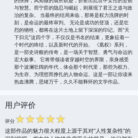
的抉择，凤知微的成长轨迹，折射出乱世中女性的坚韧
与智慧。而宁弈的隐忍与崛起，则展现了君王之道与政
治的复杂。 当最终的结局来临，那将是权力洗牌的时
刻，是命运的最终审判。 无论是成功的登顶，还是壮
烈的牺牲，都将在这片土地上留下深深的印记。而“天
下归元”这四个字，不仅仅是书名的结束，更象征着一
个时代的终结，以及新时代的开始。 《凰权》系列，
是一部史诗般的传奇，是一场关于智慧、勇气与命运的
宏大叙事。 它将带领读者穿越时空的界限，亲身感受
那个波澜壮阔的年代，体会那个时代里，那些为权力、
为生存、为理想而挣扎的人物命运。这是一部让你读来
热血沸腾，思绪万千，久久不能释怀的文学作品。
用户评价
☆
☆
☆
☆
☆
评分
这部作品的魅力很大程度上源于其对“人性复杂性”的