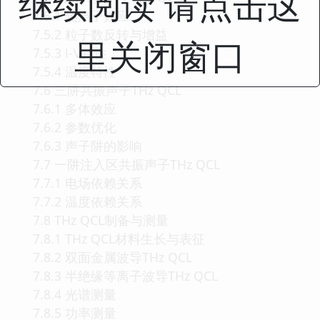
继续阅读 请点击这
7.5.1 热声子效应
7.5.2 粒子数反转与增益
里关闭窗口
7.5.3 Ⅰ-Ⅴ特性
7.5.4 温度特性
7.6 三阱共振声子THz QCL
7.6.1 多体效应
7.6.2 参数优化
7.6.3 声子阱的影响
7.7 一阱注入区共振声子THz QCL
7.7.1 电场依赖关系
7.7.2 温度依赖关系
7.8 THz QCL制备与测量
7.8.1 THz QCL材料生长与表征
7.8.2 双面金属波导THz QCL
7.8.3 半绝缘等离子波导THz QCL
7.8.4 光谱测量
7.8.5 功率测量