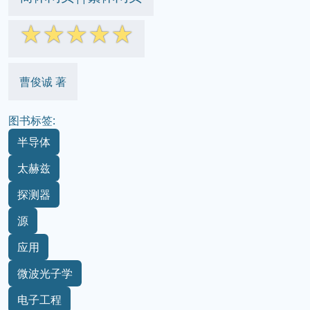
☆
☆
☆
☆
☆
曹俊诚 著
图书标签:
半导体
太赫兹
探测器
源
应用
微波光子学
电子工程