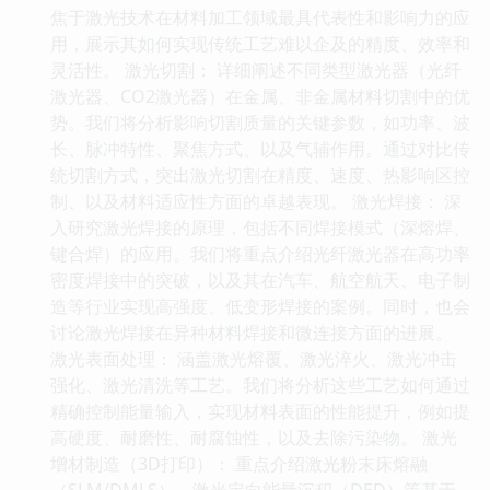
焦于激光技术在材料加工领域最具代表性和影响力的应
用，展示其如何实现传统工艺难以企及的精度、效率和
灵活性。 激光切割： 详细阐述不同类型激光器（光纤
激光器、CO2激光器）在金属、非金属材料切割中的优
势。我们将分析影响切割质量的关键参数，如功率、波
长、脉冲特性、聚焦方式、以及气辅作用。通过对比传
统切割方式，突出激光切割在精度、速度、热影响区控
制、以及材料适应性方面的卓越表现。 激光焊接： 深
入研究激光焊接的原理，包括不同焊接模式（深熔焊、
键合焊）的应用。我们将重点介绍光纤激光器在高功率
密度焊接中的突破，以及其在汽车、航空航天、电子制
造等行业实现高强度、低变形焊接的案例。同时，也会
讨论激光焊接在异种材料焊接和微连接方面的进展。
激光表面处理： 涵盖激光熔覆、激光淬火、激光冲击
强化、激光清洗等工艺。我们将分析这些工艺如何通过
精确控制能量输入，实现材料表面的性能提升，例如提
高硬度、耐磨性、耐腐蚀性，以及去除污染物。 激光
增材制造（3D打印）： 重点介绍激光粉末床熔融
（SLM/DMLS）、激光定向能量沉积（DED）等基于