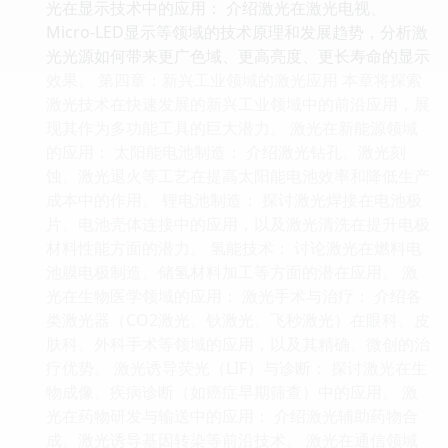
光在显示技术中的应用： 介绍激光在激光电视、
Micro-LED显示等领域的技术原理和发展趋势，分析激
光光源如何带来更广色域、更高亮度、更长寿命的显示
效果。 第四章：新兴工业领域的激光应用 本章将探索
激光技术在快速发展的新兴工业领域中的前沿应用，展
现其作为多功能工具的巨大潜力。 激光在新能源领域
的应用： 太阳能电池制造： 介绍激光钻孔、激光刻
蚀、激光退火等工艺在提高太阳能电池效率和降低生产
成本中的作用。 锂电池制造： 探讨激光焊接在电池极
片、电池壳体连接中的应用，以及激光清洗在提升电极
材料性能方面的潜力。 氢能技术： 讨论激光在燃料电
池膜电极制造、储氢材料加工等方面的潜在应用。 激
光在生物医学领域的应用： 激光手术与治疗： 介绍各
类激光器（CO2激光、钬激光、飞秒激光）在眼科、皮
肤科、外科手术等领域的应用，以及其精确、微创的治
疗优势。 激光诱导荧光（LIF）与诊断： 探讨激光在生
物成像、疾病诊断（如癌症早期筛查）中的应用。 激
光在药物研发与输送中的应用： 介绍激光辅助药物合
成、激光诱导基因转染等前沿技术。 激光在通信领域