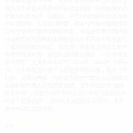
少有能像这本书一样，将材料选择和器件结构设计之
间的复杂权衡关系描述得如此透彻的。它的叙事风格
是那种非常冷静、克制的，字里行间透露着作者深厚
的实践经验。在讨论源方面，作者似乎非常偏爱探讨
异质结结构和量子级联的概念，将这些微观尺度的设
计如何宏观地影响到太赫兹输出功率和频率纯度进行
了细致的建模和论证。我发现，很多我之前在文献中
模棱两可的地方，通过阅读这里的阐述，一下子就豁
然开朗了。尤其是对不同半导体材料（如InP、GaAs
等）在太赫兹发射效率上的差异对比分析，做得非常
到位。这部分内容，绝对是为那些想要深入定制或优
化器件的研发人员量身定做的。它不是告诉你“这样
做是对的”，而是告诉你“为什么这样做在当前的技术
约束下是最优的”，这种深入骨髓的工程哲学，才是
这本书最宝贵的财富。
☆
☆
☆
☆
☆
评分