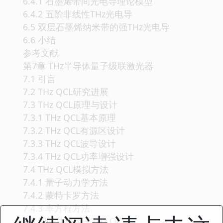
6.4.1 石墨烯带间光电导理论模型
6.4.2 五阶非线性THz光电导
6.5 双层石墨烯纳米带的强THz光电导
6.6 小结
参考文献
第7章 THz半导体量子级联激光器
7.1 引言
7.2 THz QCL研究进展
7.3 THz QCL原理与设计
7.3.1 THz QCL基本原理
7.3.2 THz QCL有源区设计
7.3.3 THz QCL波导设计
7.3.4 THz QCL功率增强设计
7.4 THz QCL模拟方法
7.4.1 量子动力学方法
7.4.2 蒙特卡罗方法
7.4.3 率方程方法
7.5 四阱共振声子THz QCL