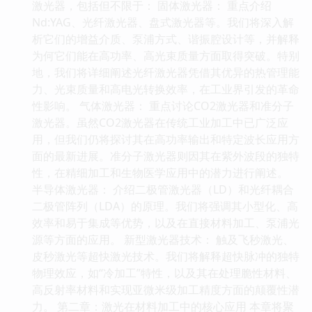
激光器，包括但不限于： 固体激光器： 重点介绍
Nd:YAG、光纤激光器、盘式激光器等。我们将深入解
析它们的增益介质、泵浦方式、谐振腔设计等，并解释
为何它们能在高功率、高光束质量方面取得突破。特别
地，我们将详细阐述光纤激光器凭借其优异的热管理能
力、光束质量和高电光转换效率，在工业界引发的革命
性影响。 气体激光器： 重点讨论CO2激光器和准分子
激光器。虽然CO2激光器在传统工业加工中已广泛应
用，但我们仍将探讨其在高功率输出和特定波长应用方
面的最新进展。准分子激光器则因其在紫外波段的独特
性，在精细加工和生物医学应用中的潜力进行阐述。
半导体激光器： 介绍二极管激光器（LD）和光纤耦合
二极管阵列（LDA）的原理。我们将强调其小型化、高
效率和易于集成等优势，以及在直接材料加工、泵浦光
源等方面的应用。 新型激光器技术： 触及飞秒激光、
皮秒激光等超快激光技术。我们将解释超快脉冲的独特
物理效应，如“冷加工”特性，以及其在处理脆性材料、
高反射率材料和实现亚微米级加工精度方面的颠覆性潜
力。 第二章：激光在材料加工中的核心应用 本章将聚