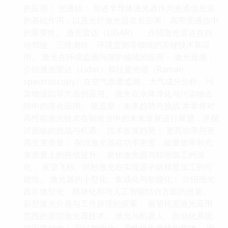
的应用： 光通信： 简述半导体激光器作为光通信光源
的基础作用，以及光纤激光器在长距离、高带宽通信中
的重要性。 激光雷达（LiDAR）： 介绍激光雷达在自
动驾驶、三维测绘、环境监测等领域的关键技术和应
用。 激光在环境监测与保护领域的应用： 激光遥感：
介绍激光雷达（Lidar）和拉曼光谱（Raman
spectroscopy）在空气质量监测、大气成分分析、污
染物追踪等方面的应用。 激光在水体净化与污染物去
除中的潜在应用。 第五章：未来趋势与挑战 本章将对
高性能激光技术在制造业中的未来发展进行展望，并探
讨面临的挑战与机遇。 技术发展趋势： 更高功率与更
高光束质量： 探讨激光器在功率密度、能量效率和光
束质量上的持续提升。 超快激光器与精密加工的深
化： 展望飞秒、阿秒激光在实现原子级精度加工的可
能性。 激光器的小型化、集成化与智能化： 介绍激光
器在微型化、模块化和与人工智能结合方面的进展。
新型激光介质与工作原理的探索： 展望拓宽激光应用
范围的新型激光器技术。 激光与机器人、自动化系统
的深度融合： 探讨智能化、柔性化生产线的构建。 面