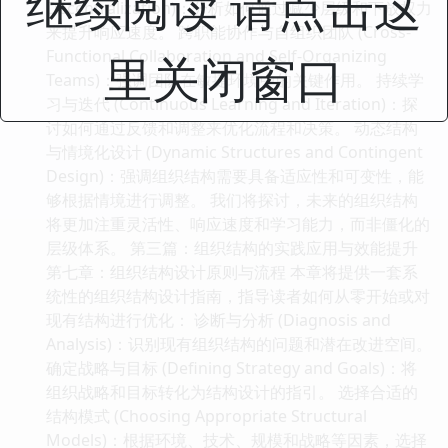
继续阅读 请点击这
Decentralization)：分析如何通过减少层级和下放权力
来提升响应速度。 跨职能协作与自组织团队 (Cross-
Functional Collaboration and Self-Organizing
里关闭窗口
Teams)：强调团队在敏捷环境中的关键作用。 持续学
习与迭代 (Continuous Learning and Iteration)：探
讨如何通过反馈和调整来优化流程和决策。 动态结构
与情境化设计 (Dynamic Structures and Contingent
Design)：强调组织结构需要具备适应性和可变性，能
够根据情境进行调整。 我们将探讨，未来的组织结构
将更加注重灵活性、响应速度和学习能力，而非僵化的
层级体系。 第三篇：组织结构的实践应用与效能提升
第七章：组织结构设计原则与流程 本章将提供一套系
统性的组织结构设计指南，指导读者如何从零开始或对
现有结构进行优化： 诊断与分析 (Diagnosis and
Analysis)：识别现有组织结构的问题和潜在改进空间。
确定战略与目标 (Defining Strategy and Goals)：将
组织战略和目标转化为结构设计的指引。 选择合适的
结构模式 (Choosing Appropriate Structural
Models)：根据环境、技术、规模和战略等因素，选择