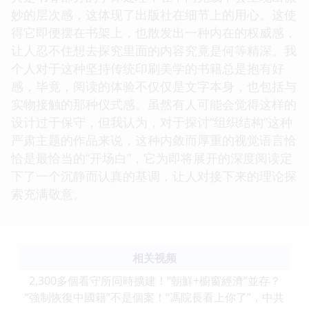
妙的层次感，这体现了出版社在细节上的用心。这使
得它即便摆在书架上，也散发出一种内在的权威感，
让人忍不住想去探究里面的内容究竟是何等精深。我
个人对于这种坚持传统印刷美学的书籍总是抱有好
感，毕竟，阅读的体验不仅仅是文字本身，也包括与
实物接触的那种仪式感。虽然有人可能会觉得这样的
设计过于保守，但我认为，对于探讨“组织结构”这种
严肃主题的作品来说，这种内敛而厚重的视觉语言恰
恰是最恰当的“开场白”，它为即将展开的深度阅读定
下了一个沉静而认真的基调，让人对接下来的理论探
索充满敬意。
相关视频
2,300多個看守所同時擴建！“朝鮮+櫥窗經濟”並存？
“強制恢復中國籍”不是個案！“馮院長看上你了”，中共