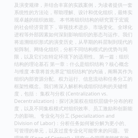
及演变规律，并结合丰富的实践案例，为读者提供一套
系统性的方法论，帮助理解、设计和优化组织，最终实
现卓越的组织效能。 本书将组织结构的研究置于宏观
的社会经济背景下，审视技术进步、市场变化、全球化
进程等外部因素如何深刻影响组织的形态与运作。我们
将追溯组织形式的演变历史，从早期的科层制到现代的
矩阵制、网络化组织，分析不同结构模式的优势与局
限，以及它们在特定环境下的适用性。 第一篇：组织
结构的理论基石 第一章：什么是组织结构？核心概念
与维度 本章将首先界定“组织结构”的内涵，阐释其作为
组织内部资源分配、权力运行、信息流动和任务分工的
框架性概念。我们将深入解析构成组织结构的关键维
度，包括： 集权与分权 (Centralization vs.
Decentralization)：探讨决策权在组织层级中分布的程
度，以及不同集权模式对组织效率、员工激励和创新能
力的影响。 专业化与分工 (Specialization and
Division of Labor)：分析任务如何被分解为更小的、
可管理的单元，以及过度专业化可能带来的问题。 管
理跨度 (Span of Control)：研究一个管理者能够有效