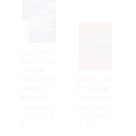
正版弘半导体
发光二级管及
固体照明
97870301873
信号分析 吉淑
14史光国,崔
娇,雷艳敏著
凯 校 pdf
97873023405
epub mobi
60 pdf epub
txt 电子书 下
mobi txt 电子
载
书 下载