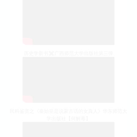
历史学新书✖️广西师范大学出版社第三弹
民科鉴赏之《秦始皇是说蒙古话的女真人》华东师范大
学出版社【何解毒】