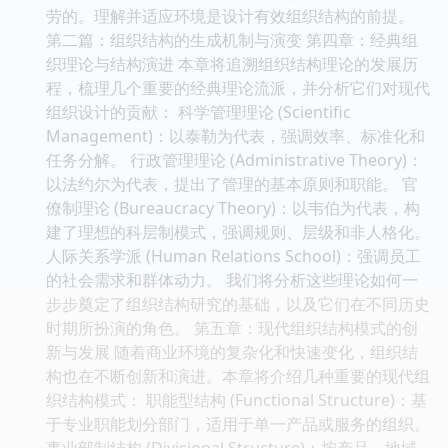
劳的。理解并适应环境是设计有效组织结构的前提。
第二篇：组织结构的生成机制与演变 第四章：经典组
织理论与结构演进 本章将追溯组织结构理论的发展历
程，梳理几个重要的经典理论流派，并分析它们对现代
组织设计的贡献： 科学管理理论 (Scientific
Management)：以泰勒为代表，强调效率、标准化和
任务分解。 行政管理理论 (Administrative Theory)：
以法约尔为代表，提出了管理的基本原则和职能。 官
僚制理论 (Bureaucracy Theory)：以韦伯为代表，构
建了理想的科层制模式，强调规则、层级和非人格化。
人际关系学派 (Human Relations School)：强调员工
的社会需求和群体动力。 我们将分析这些理论如何一
步步奠定了组织结构研究的基础，以及它们在不同历史
时期所扮演的角色。 第五章：现代组织结构模式的创
新与发展 随着商业环境的复杂化和快速变化，组织结
构也在不断创新和演进。本章将介绍几种重要的现代组
织结构模式： 职能型结构 (Functional Structure)：基
于专业职能划分部门，适用于单一产品或服务的组织。
事业部制结构 (Divisional Structure)：按产品、地域