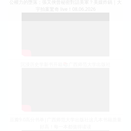
公權力的墮落；張又俠曾秘密對話美軍？美媒炸鍋｜大
宇拍案驚奇 live！08.06.2026
沉浸历史学新书开箱📚广西师范大学出版社
豆瓣9.0高分书单|广西师范大学出版社这几本书籍质量
好高！每一本都值得读读