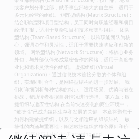
或客户划分事业部，赋予事业部较大的自主权，适用于
多元化经营的组织。 矩阵型结构 (Matrix Structure)：
结合职能型和项目型结构，员工同时向职能经理和项目
经理汇报，适用于复杂项目和技术密集型组织。 团队
型结构 (Team-Based Structure)：以跨职能团队为核
心，强调协作和灵活性，适用于需要快速响应和创新的
领域。 网络型结构 (Network Structure)：将核心业务
外包，与外部伙伴形成紧密合作的网络，适用于高度专
业化和追求灵活性的组织。 虚拟组织 (Virtual
Organization)：通过信息技术连接分散的个体和组
织，实现即时合作，是网络型结构的进一步发展。 我
们将详细剖析每种结构的特点、适用场景、优势与潜在
挑战，帮助读者根据自身情况进行选择。 第六章：敏
捷组织与适应性结构 在当前快速变化的商业环境中，
“敏捷性”已成为组织生存和发展的关键。本章将聚焦于
如何构建敏捷组织，以及与之相适应的组织结构： 敏
捷性的内涵与重要性：阐述敏捷组织的核心原则和价
值。 扁平化与去中心化 (Flattening and