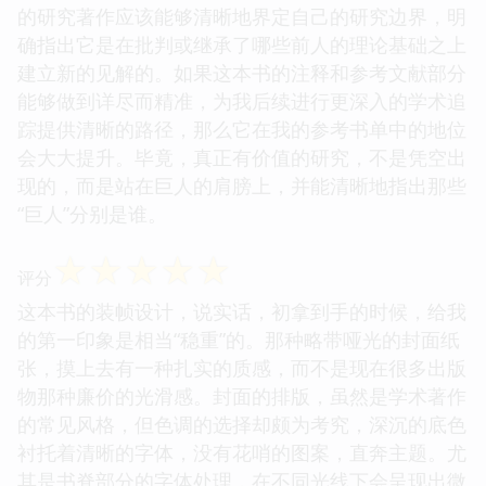
的研究著作应该能够清晰地界定自己的研究边界，明
确指出它是在批判或继承了哪些前人的理论基础之上
建立新的见解的。如果这本书的注释和参考文献部分
能够做到详尽而精准，为我后续进行更深入的学术追
踪提供清晰的路径，那么它在我的参考书单中的地位
会大大提升。毕竟，真正有价值的研究，不是凭空出
现的，而是站在巨人的肩膀上，并能清晰地指出那些
“巨人”分别是谁。
☆
☆
☆
☆
☆
评分
这本书的装帧设计，说实话，初拿到手的时候，给我
的第一印象是相当“稳重”的。那种略带哑光的封面纸
张，摸上去有一种扎实的质感，而不是现在很多出版
物那种廉价的光滑感。封面的排版，虽然是学术著作
的常见风格，但色调的选择却颇为考究，深沉的底色
衬托着清晰的字体，没有花哨的图案，直奔主题。尤
其是书脊部分的字体处理，在不同光线下会呈现出微