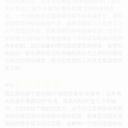
关注的重点是，这本书在阐述“任务型组织”时，是否
充分考虑了“权力分散”与“责任归属”之间的永恒矛
盾。一个结构如果过度强调任务导向和扁平化，很容
易导致责任链条模糊不清，最终演变成人人负责又人
人不负责的局面。我希望看到作者能够提供一些关于
如何通过结构设计来有效锚定个体承诺和集体问责的
具体机制，这比抽象的理论描述要实用得多。如果它
能提供一套在保持灵活性和确保执行力之间找到黄金
分割点的理论模型，那么它对我的工作将是极具指导
意义的。
☆
☆
☆
☆
☆
评分
我近期沉迷于那些探讨“系统性变革”的著作，这本书
从标题中透露出的“生成、体系与结构”这几个关键
词，立刻抓住了我的注意力。这不仅仅是停留在对既
有组织模型进行描述和分类的层面，更像是试图从更
基础的哲学或方法论层面，去解构一个组织是如何从