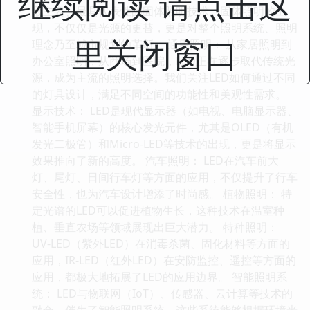
继续阅读 请点击这
最主要、最具代表性的固体照明技术。固体照明的出
现，不仅仅是光源的更替，更是对整个照明系统、照明
里关闭窗口
理念乃至城市规划的革新。 通用照明： 从家居照明到
办公室照明，从商场到医院，LED正在逐步取代传统光
源，成为主流的照明选择。我们关注LED如何通过不同
的灯具设计，满足不同空间的功能性和美观性需求。
显示技术： LED是现代显示器（如电视、电脑显示器、
智能手机屏幕）的核心发光元件，尤其是OLED（有机
发光二极管）和Micro-LED等技术的出现，更是将显示
效果推向了新的高度。 汽车照明： LED在汽车前大
灯、尾灯、日间行车灯等方面的应用，不仅提升了行车
安全性，也为汽车设计增添了时尚感。 植物照明： 特
定光谱的LED可以促进植物生长，这种技术在温室种
植、垂直农场等领域展现出巨大潜力。 特种照明：
UV-LED（紫外LED）在消毒杀菌、固化材料等方面的
应用，IR-LED（红外LED）在安防监控、遥控等方面的
应用，都极大地拓展了LED的应用边界。 智能照明系
统： LED与物联网（IoT）、传感器、云计算等技术的
融合，催生了智能照明系统。这些系统能够根据环境光