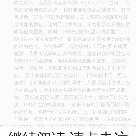
内在机制，以及影响其寿命的 Degradation 过程。 出
色的光质与色彩还原： LED能够提供高品质的光，其显
色指数（CRI）可以做得很高，意味着它能够真实地还
原物体的颜色，这对于艺术展览、零售展示以及室内照
明都至关重要。同时，LED光源的色温可调范围广，可
以根据不同的场景需求，提供从温暖的暖黄色光到清冷
的冷白色光。 快速响应与精确控制： LED的开关速度
极快，几乎可以瞬间点亮和熄灭，这使得它非常适合与
智能控制系统结合，实现各种动态照明效果，如调光、
调色、闪烁等，为智能家居和城市照明提供了更多可
能。 更小的体积与灵活的设计： LED体积小巧，可以
集成到各种形状和大小的灯具中，为照明设计提供了极
大的自由度，催生出更多创新性的照明产品和艺术装
置。 更低的运行温度与更高的安全性： 相较于传统光
源，LED产生的热量较低，这不仅有助于提高照明环境
的舒适度，也降低了火灾风险。 三、固体照明的范畴
与应用：点亮世界的无限可能 “固体照明”（Solid-State
Lighting，SSL）是一个比LED更广阔的概念，它泛指
所有使用固体材料作为光源的照明技术，而LED是目前