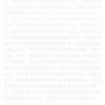
形，就是那种典型的学术著作风格，让人一眼就能感
受到内容的严谨性。我拿到手的时候，就被它厚实的
重量和清晰的字体吸引了。尽管标题听起来非常专
业，涉及“半导体发光二级管”和“固体照明”这些前沿
技术，但内页的排版处理得相当人性化，图表清晰，
公式推导过程也详述得井井有条。我尤其欣赏作者在
引入基础概念时所采取的渐进式教学方法，即便是我
这个对半导体物理略有涉猎的初学者，也能比较顺畅
地跟上思路。书中对不同结构LED的性能分析，例如
光效、寿命、色温控制等方面的深入剖析，给我带来
了不少启发。特别是关于最新的Micro-LED和QLED
技术在显示领域的应用案例，写得非常及时和具有前
瞻性，感觉作者对行业动态的把握非常到位。阅读过
程中，我经常需要对照查阅一些基础物理知识，但这
本书自身提供的背景回顾也足够支撑后续的深入学
习。总体来说，对于从事相关研发或者想系统学习固
态照明技术的人来说，这无疑是一本扎实的参考书。