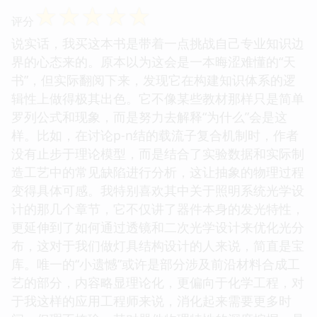
☆
☆
☆
☆
☆
评分
说实话，我买这本书是带着一点挑战自己专业知识边
界的心态来的。原本以为这会是一本晦涩难懂的“天
书”，但实际翻阅下来，发现它在构建知识体系的逻
辑性上做得极其出色。它不像某些教材那样只是简单
罗列公式和现象，而是努力去解释“为什么”会是这
样。比如，在讨论p-n结的载流子复合机制时，作者
没有止步于理论模型，而是结合了实验数据和实际制
造工艺中的常见缺陷进行分析，这让抽象的物理过程
变得具体可感。我特别喜欢其中关于照明系统光学设
计的那几个章节，它不仅讲了器件本身的发光特性，
更延伸到了如何通过透镜和二次光学设计来优化光分
布，这对于我们做灯具结构设计的人来说，简直是宝
库。唯一的“小遗憾”或许是部分涉及前沿材料合成工
艺的部分，内容略显理论化，更偏向于化学工程，对
于我这样的应用工程师来说，消化起来需要更多时