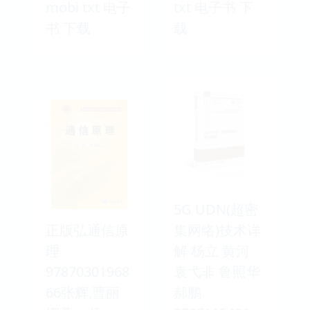
mobi txt 电子
txt 电子书 下
书 下载
载
5G UDN(超密
正版弘通信原
集网络)技术详
理
解 杨立 黄河
97870301968
袁弋非 鲁照华
66张辉,曹丽
郝鹏