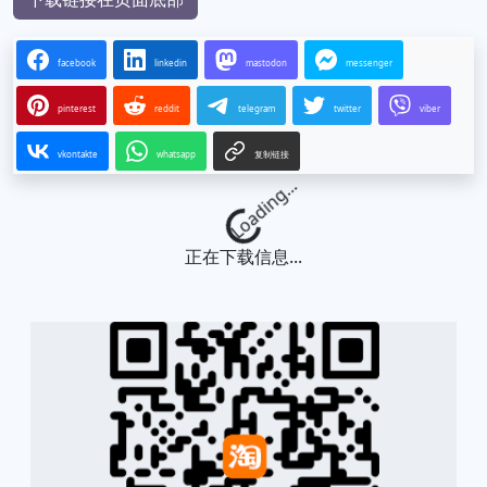
facebook
linkedin
mastodon
messenger
pinterest
reddit
telegram
twitter
viber
vkontakte
whatsapp
复制链接
Loading...
正在下载信息...