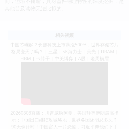
间，但瑕不掩瑜，其对器件物理特性的深度挖掘，是
其他普及读物无法比拟的。
相关视频
中国芯崛起？长鑫科技上市暴涨500%，世界存储芯片
格局变天了吗？ | 三星 | SK海力士 | 美光 | DRAM |
HBM | 卡脖子 | 中美博弈 | A股 | 老周横眉
20260808直播：川普威胁阿曼，美国静等伊朗最高指
示；中国出口继续攻城略地，世界各国还能忍多久？
90天倒计时！中国富人一片恐慌，习近平奔他们下手