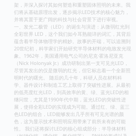
架，并深入探讨其如何塑造和重塑固体照明的未来。我
们将从基础原理出发，逐步揭示LED技术的核心魅力，
并将其置于更广阔的科技与社会背景下进行审视。
一、发光二极管（LED）的诞生与演进：从微弱红光到
全彩世界 LED，这个我们如今耳熟能详的词汇，其背后
蕴含着半导体物理学的精妙。故事的开端，可以追溯到
20世纪初，科学家们开始研究半导体材料的电致发光现
象。1962年，美国通用电气公司的尼克·霍洛尼亚克
（Nick Holonyak Jr.）成功研制出第一支可见光LED，
尽管其发出的仅是微弱的红光，但它标志着一个全新照
明时代的曙光。 随后的几十年，科研人员在材料科
学、器件设计和制造工艺上取得了突破性进展。从最初
的低亮度红光LED，到高效率的黄、绿、蓝光LED的相
继问世，尤其是1990年代中期，蓝光LED的突破性进
展，使得全彩LED的实现成为可能。通过红、绿、蓝三
色LED的组合，LED能够发出几乎所有可见光谱的颜
色，这为显示技术和照明应用带来了前所未有的可能
性。 我们还将探讨LED的核心组成部分：半导体材料
（如砷化镓、磷化镓、氮化镓等）、PN结的形成以及