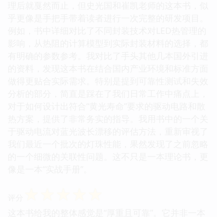
理后就戛然而止，但史光国和崔凯老师的这本书，似
乎更像是手把手带着读者进行一次完整的研发项目。
例如，书中详细对比了不同封装技术对LED热管理的
影响，从热阻的计算模型到实际封装材料的选择，都
有明确的参数参考。我对比了手头其他几本国外引进
的资料，发现这本书在结合国内产业环境和标准方面
做得更贴合实际需求。特别是提到可靠性测试和失效
分析的部分，简直是踩在了我们日常工作中痛点上，
对于如何设计出符合“黄光寿命”要求的驱动电路和散
热方案，提供了非常务实的指导。我用书中的一个关
于驱动电流对蓝光波长漂移的评估方法，重新审视了
我们最近一个批次的灯珠性能，果然发现了之前忽略
的一个细微的关联性问题。这不只是一本理论书，更
像是一本“实战手册”。
☆
☆
☆
☆
☆
评分
这本书给我的整体感觉是“厚重且可靠”。它并非一本