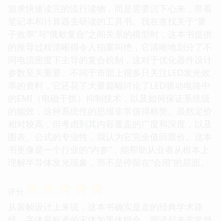
追求快速读完的流行读物，而是需要沉下心来，带着
笔记本和计算器去研读的工具书。我在查找关于“量
子效率”与“俄歇复合”之间关系的模型时，这本书提供
的推导过程清晰得令人拍案叫绝，它清晰地划分了不
同电流密度下主导的复合机制，这对于优化器件设计
参数至关重要。不同于市面上很多只关注LED发光效
率的资料，它还花了大量篇幅讨论了LED驱动电路中
的EMI（电磁干扰）抑制技术，以及如何保证系统级
的能效，这种系统性的思维非常值得称赞。虽然定价
相对较高，但考虑到其内容覆盖的广度和深度，以及
图表、公式的专业性，我认为它完全值回票价。这本
书更像是一个行业的“内参”，能帮助从业者从根本上
理解半导体发光现象，而不是停留在“会用”的层面。
☆
☆
☆
☆
☆
评分
从装帧设计上来说，这本书确实是走的经典学术路
线，字体是标准的宋体加黑体组合，阅读起来非常舒