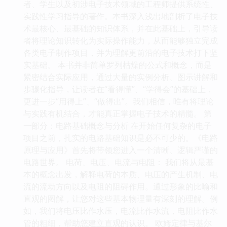
者、学生以及初涉电子技术领域的工程师提供系统性、
实践性学习指导的著作。本书深入浅出地剖析了电子技
术最核心、最基础的知识体系，并在此基础上，引导读
者将理论知识转化为实际操作能力，从而能够独立完成
各类电子制作项目，并为理解更前沿的电子技术打下坚
实基础。 本书并非简单罗列枯燥的公式和概念，而是
紧密结合实际应用，通过大量的实例分析、图示讲解和
步骤化指导，让读者在“看得懂”、“学得会”的基础上，
更进一步“用得上”、“做得出”。我们相信，唯有将理论
与实践有机结合，才能真正掌握电子技术的精髓。 第
一部分：电路基础概念与分析 在开始任何复杂的电子
项目之前，扎实的电路基础知识是必不可少的。《电路
原理与应用》首先将带领您进入一个清晰、逻辑严谨的
电路世界。 电荷、电压、电流与电阻： 我们将从最基
本的概念出发，解释电荷的本质、电压的产生机制、电
流的流动方向以及电阻的阻碍作用。通过形象的比喻和
直观的图解，让您对这些基本物理量有深刻的理解。例
如，我们将电压比作水压，电流比作水流，电阻比作水
管的粗细，帮助您建立直观的认识。 欧姆定律与基尔