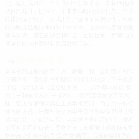
码。这对我日常工作中遇到一些棘手的、非标准化的
硬件问题时，提供了一个非常清晰的分析框架。全书
的排版清晰明了，公式推导严谨而不失易读性，图示
的清晰度也是行业内的上乘水平。这本书虽然讲的是
基本知识，但它的深度和广度，足以让有一定基础的
读者也能从中获得新的启发和工具。
☆
☆
☆
☆
☆
评分
这本书简直是我的电子入门救星！我一直对电子制作
充满好奇，但总觉得那些理论知识太枯燥，下手无从
开始。拿到这本《正版弘实用电子技术-基本知识 实
用电子制作 现代电子技术》，我简直像发现了新大
陆。它没有那种高高在上的学术腔调，而是用非常接
地气的方式，把那些复杂的电子元件和电路原理讲得
清清楚楚。比如讲电阻、电容这些基础元件时，作者
彭军真是用心良苦，图文并茂，甚至能让你在脑海中
构建出它们在电路里“工作”的画面。我最欣赏的是它