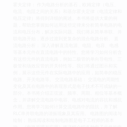
霍夫定律： 作为电路分析的基石，欧姆定律（电压、
电流、电阻之间的关系）和基尔霍夫定律（电流定律和
电压定律）将得到详细的阐述。本书将提供大量的例
题，帮助您掌握如何运用这些定律来分析简单电路的电
流和电压分布，解决实际问题。我们将从简单串联、并
联电路开始，逐步过渡到更复杂的混合电路分析。 直
流电路分析： 深入讲解直流电源、电阻、电容、电感
等基本元件在直流电路中的特性。您将学习如何分析含
有这些元件的直流电路，例如二极管的单向导电性、三
极管和场效应管的开关特性等。我们将通过图示和实
例，展示这些元件在实际电路中的应用，如简单的稳压
电路、开关电路等。 交流电路基础： 交流电的周期性
变化及其在电路中的表现形式是电子技术不可或缺的一
部分。本书将介绍正弦波、频率、周期、相位等基本概
念，并讲解交流电路中电容、电感对电流的容抗和感抗
作用。您将学习如何计算交流电路中的阻抗，并了解
RLC串并联电路的谐振现象及其应用。 电路图的阅读与
绘制： 熟练阅读和绘制电路图是电子工程师的基本
功。《电路原理与应用》将详细介绍各种电子元件的电