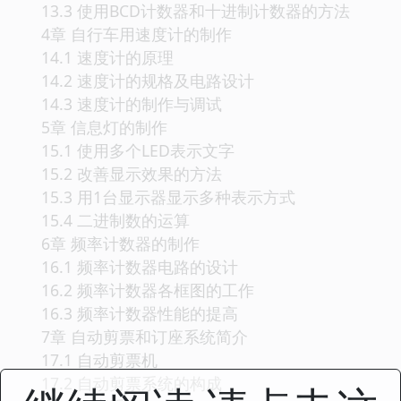
13.3 使用BCD计数器和十进制计数器的方法
4章 自行车用速度计的制作
14.1 速度计的原理
14.2 速度计的规格及电路设计
14.3 速度计的制作与调试
5章 信息灯的制作
15.1 使用多个LED表示文字
15.2 改善显示效果的方法
15.3 用1台显示器显示多种表示方式
15.4 二进制数的运算
6章 频率计数器的制作
16.1 频率计数器电路的设计
16.2 频率计数器各框图的工作
16.3 频率计数器性能的提高
7章 自动剪票和订座系统简介
17.1 自动剪票机
17.2 自动剪票系统的构成