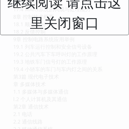
继续阅读 请点击这
17.3 订座系统
17.4 MARS系统的构成与处理能力
8章 控制技术概要
里关闭窗口
18.1 顺序控制
18.2 反馈控制
9章 控制电路系统应用举例
19.1 列车运行控制和安全信号设备
19.2 公共汽车下车呼叫灯的工作原理
19.3 地铁车门信号灯的工作原理
19.4 小轿车的车门与车内灯之间的关系
第3篇 现代电子技术
章 多媒体技术
1.1 多媒体与多媒体通信
l.2 个人计算机及其通信
第2章 通信技术
2.1 电话
2.2 通信线路
2.3 移动通信系统