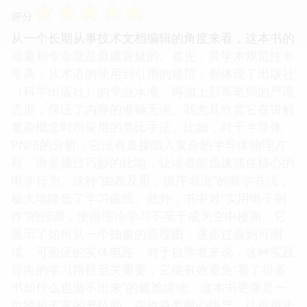
☆
☆
☆
☆
☆
评分
从一个长期从事技术文档编辑的角度来看，这本书的
质量和专业度是毋庸置疑的。首先，其学术规范性非
常高，从术语的使用到引用的规范，都体现了出版社
（科学出版社）的专业水准，再加上彭军老师的严谨
态度，保证了内容的准确无误。我尤其欣赏它在讲解
复杂概念时所采用的类比手法。比如，对于半导体
PN结的分析，它没有直接陷入复杂的半导体物理方
程，而是通过巧妙的比喻，让读者能迅速抓住核心的
电学行为。这种“由表及里，循序渐进”的教学方法，
极大地降低了学习曲线。此外，书中对“实用电子制
作”的强调，使得理论学习不至于成为空中楼阁。它
展示了如何从一个抽象的原理图，逐步过渡到可测
试、可验证的实体电路。对于自学者来说，这种实践
导向的学习路径至关重要，它能有效避免“看了很多
书却什么也做不出来”的尴尬境地。这本书更像是一
位经验丰富的老技师，在你身旁耐心指导，让你每走