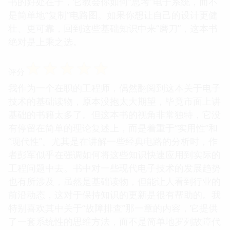
书的好处在于，它教会你如何“思考”电子系统，而不
是简单地“复制”电路图。如果你想让自己的设计更健
壮、更可靠，回到这些基础知识中来“磨刀”，这本书
绝对是上乘之选。
☆
☆
☆
☆
☆
评分
我作为一个在职的工程师，偶然翻阅到这本关于电子
技术的基础读物，原本没抱太大期望，毕竟市面上讲
基础的书籍太多了。但这本书的视角非常独特，它没
有停留在简单的理论复述上，而是着重于“实用性”和
“现代性”。尤其是在讲解一些经典电路的分析时，作
者彭军似乎在强调如何将这些知识快速应用到实际的
工程问题中去。书中对一些现代电子技术的发展趋势
也有所涉及，虽然是基础读物，但能让人看到行业的
前沿动态，这对于保持知识的更新是很有帮助的。我
特别喜欢其中关于“故障排查”那一章的内容，它提供
了一套系统性的思维方法，而不是简单地罗列故障代