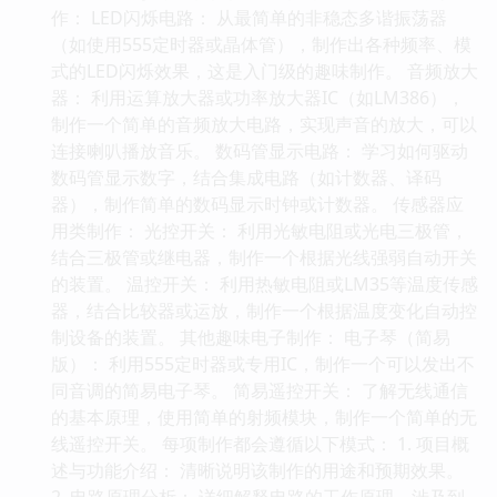
作： LED闪烁电路： 从最简单的非稳态多谐振荡器
（如使用555定时器或晶体管），制作出各种频率、模
式的LED闪烁效果，这是入门级的趣味制作。 音频放大
器： 利用运算放大器或功率放大器IC（如LM386），
制作一个简单的音频放大电路，实现声音的放大，可以
连接喇叭播放音乐。 数码管显示电路： 学习如何驱动
数码管显示数字，结合集成电路（如计数器、译码
器），制作简单的数码显示时钟或计数器。 传感器应
用类制作： 光控开关： 利用光敏电阻或光电三极管，
结合三极管或继电器，制作一个根据光线强弱自动开关
的装置。 温控开关： 利用热敏电阻或LM35等温度传感
器，结合比较器或运放，制作一个根据温度变化自动控
制设备的装置。 其他趣味电子制作： 电子琴（简易
版）： 利用555定时器或专用IC，制作一个可以发出不
同音调的简易电子琴。 简易遥控开关： 了解无线通信
的基本原理，使用简单的射频模块，制作一个简单的无
线遥控开关。 每项制作都会遵循以下模式： 1. 项目概
述与功能介绍： 清晰说明该制作的用途和预期效果。
2. 电路原理分析： 详细解释电路的工作原理，涉及到