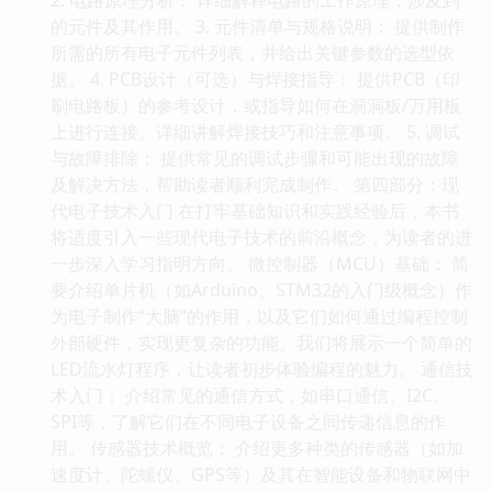
的元件及其作用。 3. 元件清单与规格说明： 提供制作
所需的所有电子元件列表，并给出关键参数的选型依
据。 4. PCB设计（可选）与焊接指导： 提供PCB（印
刷电路板）的参考设计，或指导如何在洞洞板/万用板
上进行连接。详细讲解焊接技巧和注意事项。 5. 调试
与故障排除： 提供常见的调试步骤和可能出现的故障
及解决方法，帮助读者顺利完成制作。 第四部分：现
代电子技术入门 在打牢基础知识和实践经验后，本书
将适度引入一些现代电子技术的前沿概念，为读者的进
一步深入学习指明方向。 微控制器（MCU）基础： 简
要介绍单片机（如Arduino、STM32的入门级概念）作
为电子制作“大脑”的作用，以及它们如何通过编程控制
外部硬件，实现更复杂的功能。我们将展示一个简单的
LED流水灯程序，让读者初步体验编程的魅力。 通信技
术入门： 介绍常见的通信方式，如串口通信、I2C、
SPI等，了解它们在不同电子设备之间传递信息的作
用。 传感器技术概览： 介绍更多种类的传感器（如加
速度计、陀螺仪、GPS等）及其在智能设备和物联网中