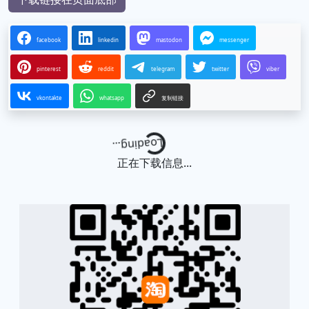
facebook
linkedin
mastodon
messenger
pinterest
reddit
telegram
twitter
viber
vkontakte
whatsapp
复制链接
Loading...
正在下载信息...