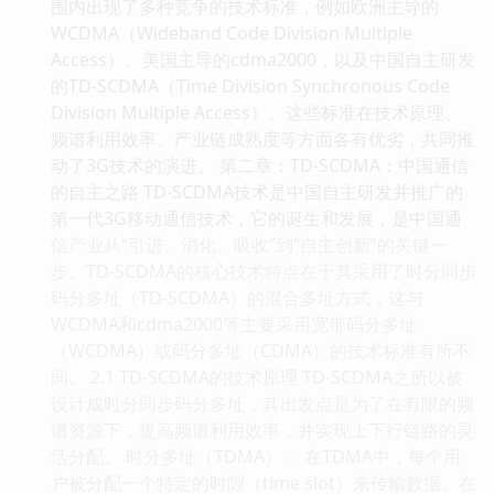
围内出现了多种竞争的技术标准，例如欧洲主导的
WCDMA（Wideband Code Division Multiple
Access）、美国主导的cdma2000，以及中国自主研发
的TD-SCDMA（Time Division Synchronous Code
Division Multiple Access）。这些标准在技术原理、
频谱利用效率、产业链成熟度等方面各有优劣，共同推
动了3G技术的演进。 第二章：TD-SCDMA：中国通信
的自主之路 TD-SCDMA技术是中国自主研发并推广的
第一代3G移动通信技术，它的诞生和发展，是中国通
信产业从“引进、消化、吸收”到“自主创新”的关键一
步。TD-SCDMA的核心技术特点在于其采用了时分同步
码分多址（TD-SCDMA）的混合多址方式，这与
WCDMA和cdma2000等主要采用宽带码分多址
（WCDMA）或码分多址（CDMA）的技术标准有所不
同。 2.1 TD-SCDMA的技术原理 TD-SCDMA之所以被
设计成时分同步码分多址，其出发点是为了在有限的频
谱资源下，提高频谱利用效率，并实现上下行链路的灵
活分配。 时分多址（TDMA）： 在TDMA中，每个用
户被分配一个特定的时隙（time slot）来传输数据。在