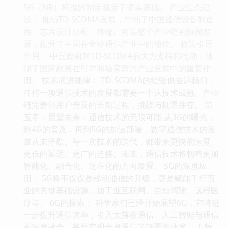
5G（NR）标准的制定奠定了坚实基础。 产业生态建
设： 推动TD-SCDMA发展，带动了中国通信设备制造
商、芯片设计公司、终端厂商等整个产业链的协同发
展，提升了中国在全球通信产业中的地位。 政策引导
作用： 中国政府对TD-SCDMA的大力支持和推动，体
现了国家政策在引导和培育新兴产业发展中的重要作
用。 技术演进规律： TD-SCDMA的经验也告诉我们，
任何一项通信技术的发展都需要一个从技术成熟、产业
链完善到用户普及的长期过程，挑战与机遇并存。 第
五章：展望未来：通信技术的无限可能 从3G的曙光，
到4G的普及，再到5G的加速部署，数字通信技术的发
展从未停歇。每一次技术的迭代，都带来更快的速度、
更低的延迟、更广的连接。未来，通信技术将朝着更加
智能化、融合化、泛在化的方向发展。 5G的深度应
用： 5G将不仅仅是移动通信的升级，更是赋能千行百
业的关键基础设施，如工业互联网、自动驾驶、远程医
疗等。 6G的探索： 科学家们已经开始展望6G，它将进
一步提升通信速率，引入太赫兹通信、人工智能与通信
的深度融合，甚至实现全息通信等颠覆性技术。 万物