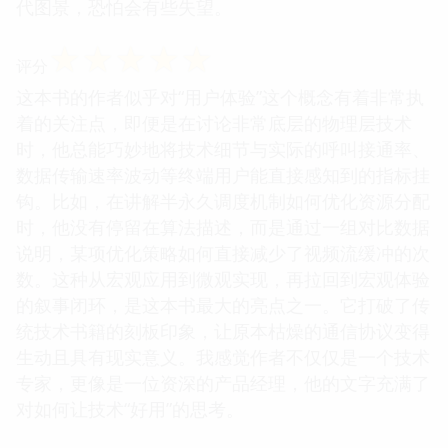
代图景，恐怕会有些失望。
☆
☆
☆
☆
☆
评分
这本书的作者似乎对“用户体验”这个概念有着非常执
着的关注点，即便是在讨论非常底层的物理层技术
时，他总能巧妙地将技术细节与实际的呼叫接通率、
数据传输速率波动等终端用户能直接感知到的指标挂
钩。比如，在讲解半永久调度机制如何优化资源分配
时，他没有停留在算法描述，而是通过一组对比数据
说明，某项优化策略如何直接减少了视频流缓冲的次
数。这种从宏观应用到微观实现，再拉回到宏观体验
的叙事闭环，是这本书最大的亮点之一。它打破了传
统技术书籍的刻板印象，让原本枯燥的通信协议变得
生动且具有现实意义。我感觉作者不仅仅是一个技术
专家，更像是一位资深的产品经理，他的文字充满了
对如何让技术“好用”的思考。