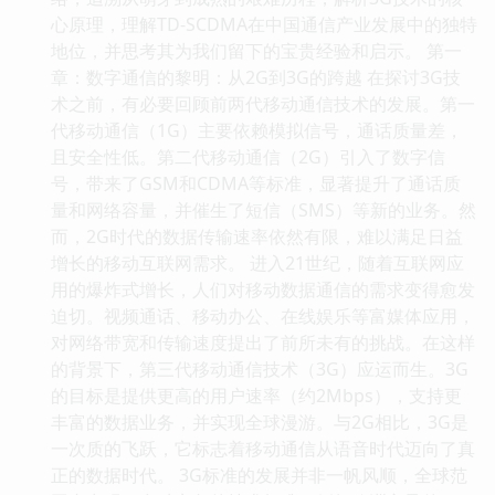
心原理，理解TD-SCDMA在中国通信产业发展中的独特
地位，并思考其为我们留下的宝贵经验和启示。 第一
章：数字通信的黎明：从2G到3G的跨越 在探讨3G技
术之前，有必要回顾前两代移动通信技术的发展。第一
代移动通信（1G）主要依赖模拟信号，通话质量差，
且安全性低。第二代移动通信（2G）引入了数字信
号，带来了GSM和CDMA等标准，显著提升了通话质
量和网络容量，并催生了短信（SMS）等新的业务。然
而，2G时代的数据传输速率依然有限，难以满足日益
增长的移动互联网需求。 进入21世纪，随着互联网应
用的爆炸式增长，人们对移动数据通信的需求变得愈发
迫切。视频通话、移动办公、在线娱乐等富媒体应用，
对网络带宽和传输速度提出了前所未有的挑战。在这样
的背景下，第三代移动通信技术（3G）应运而生。3G
的目标是提供更高的用户速率（约2Mbps），支持更
丰富的数据业务，并实现全球漫游。与2G相比，3G是
一次质的飞跃，它标志着移动通信从语音时代迈向了真
正的数据时代。 3G标准的发展并非一帆风顺，全球范