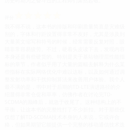
历史时期为之奋斗过的工程师们肃然起敬。
☆
☆
☆
☆
☆
评分
我不得不说，这本书的排版和印刷质量简直是灾难级
别的，字体和行距设置得非常不友好，尤其是涉及到
大量英文缩写和符号的时候，经常需要反复对照，眼
睛非常容易疲劳。不过，硬着头皮读下去，发现内容
本身还是有些硬货的。特别是关于基站物理层性能指
标的章节，作者似乎用了大量的篇幅去解释为什么某
些指标在实际网络优化中难以达标，以及如何通过调
整发射功率和干扰抑制算法来改善用户体验。我个人
最不满的是，书中对于后期的TD-LTE演进路径的介
绍显得非常仓促和草率，仿佛作者在讨论完TD-
SCDMA的巅峰后，就急于收尾了。这种结构上的不
平衡，让这本书的完整性打了不少折扣。对于那些仅
仅想了解TD-SCDMA技术本身的人来说，它或许合
格，但如果期望它能提供一个完整的移动通信技术迭