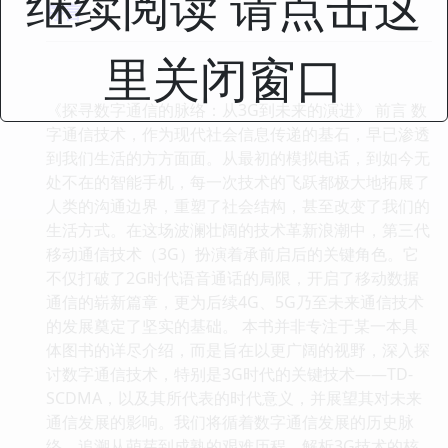
继续阅读 请点击这
序言
里关闭窗口
《探寻数字通信的脉络：从3G到未来的演进》 前言 数
字通信技术，作为现代社会信息传递的基石，早已渗透
到我们生活的方方面面。从最初的模拟电话，到如今无
处不在的智能手机，每一次技术的飞跃都极大地拓展了
人类的沟通边界，重塑了社会结构，甚至改变了我们的
生活方式。在这场波澜壮阔的技术革新浪潮中，第三代
移动通信技术（3G）扮演着承前启后的关键角色。它
不仅打破了2G时代语音通话的局限，开启了移动数据
通信的崭新篇章，更为后续4G、5G乃至未来通信技术
的发展奠定了坚实的基础。 本书并非专注于某一本具
体图书的详尽介绍，而是旨在以更广阔的视野，深入探
讨数字通信技术，特别是3G时代的关键技术——TD-
SCDMA，以及其所代表的时代意义，并展望其对未来
通信发展的影响。我们将循着数字通信发展的历史脉
络，追溯从萌芽到成熟的艰难历程，解析3G技术的核