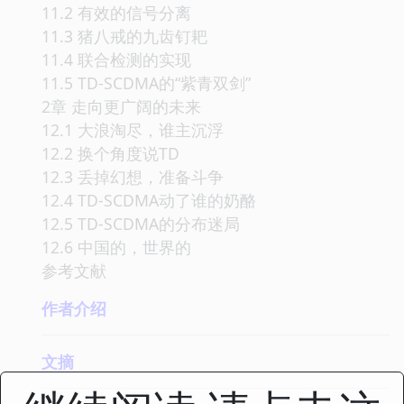
11.2 有效的信号分离
11.3 猪八戒的九齿钉耙
11.4 联合检测的实现
11.5 TD-SCDMA的“紫青双剑”
2章 走向更广阔的未来
12.1 大浪淘尽，谁主沉浮
12.2 换个角度说TD
12.3 丢掉幻想，准备斗争
12.4 TD-SCDMA动了谁的奶酪
12.5 TD-SCDMA的分布迷局
12.6 中国的，世界的
参考文献
作者介绍
文摘