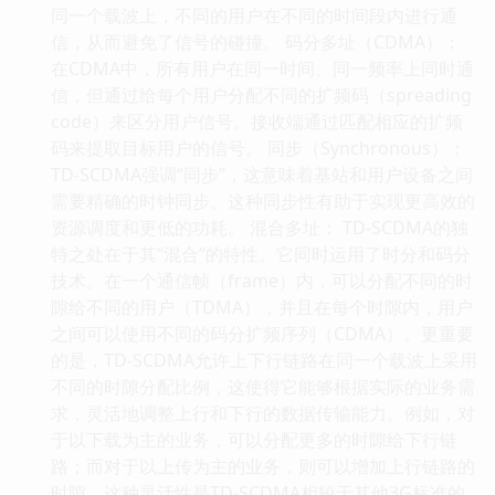
同一个载波上，不同的用户在不同的时间段内进行通
信，从而避免了信号的碰撞。 码分多址（CDMA）：
在CDMA中，所有用户在同一时间、同一频率上同时通
信，但通过给每个用户分配不同的扩频码（spreading
code）来区分用户信号。接收端通过匹配相应的扩频
码来提取目标用户的信号。 同步（Synchronous）：
TD-SCDMA强调“同步”，这意味着基站和用户设备之间
需要精确的时钟同步。这种同步性有助于实现更高效的
资源调度和更低的功耗。 混合多址： TD-SCDMA的独
特之处在于其“混合”的特性。它同时运用了时分和码分
技术。在一个通信帧（frame）内，可以分配不同的时
隙给不同的用户（TDMA），并且在每个时隙内，用户
之间可以使用不同的码分扩频序列（CDMA）。更重要
的是，TD-SCDMA允许上下行链路在同一个载波上采用
不同的时隙分配比例，这使得它能够根据实际的业务需
求，灵活地调整上行和下行的数据传输能力。例如，对
于以下载为主的业务，可以分配更多的时隙给下行链
路；而对于以上传为主的业务，则可以增加上行链路的
时隙。这种灵活性是TD-SCDMA相较于其他3G标准的