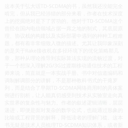
这本关于弘大话TD-SCDMA的书，虽然我还没能完全
啃完，但从我已经涉猎的部分来看，作者在技术深度
上的挖掘绝对是下了苦功的。他对于TD-SCDMA这个
曾经在国内电信领域占据一席之地的制式，其底层原
理、协议栈的构建以及实际部署中遇到的种种工程难
题，都有着非常细致入微的描述。尤其让我印象深刻
的是关于Rake接收机在多径环境下的优化策略那几
章，那种从理论推导到实际算法实现的流畅过渡，对
于一个想深入理解2G/3G过渡期移动通信技术的工程
师来说，简直就是一本实战手册。书中对信道编码和
调制解调部分的讲解，不是那种教科书式的干瘪罗
列，而是结合了早期TD-SCDMA网络商用时的具体案
例进行剖析，让人能真切感受到技术从实验室走向真
实世界的复杂性与魅力。作者的叙述逻辑清晰，层层
递进，即便是面对复杂的数学公式，也能通过形象的
比喻或工程背景的解释，降低读者的理解门槛。这本
书无疑是技术人员梳理TD-SCDMA知识体系，或者新