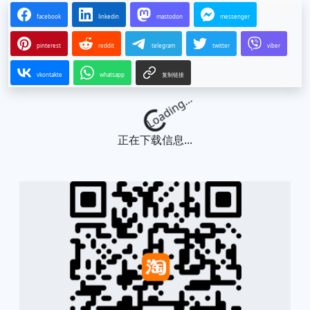
facebook
linkedin
mastodon
messenger
pinterest
reddit
telegram
twitter
viber
vkontakte
whatsapp
复制链接
Loading...
正在下载信息...