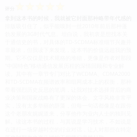
☆
☆
☆
☆
☆
评分
拿到这本书的时候，我就被它封面那种略带年代感的
排版吸引住了，似乎能嗅到一丝2010年前后那种蓬
勃发展的3G时代气息。坦白说，我初衷是想找本关
于通信史的书，对具体的TD-SCDMA标准细节兴趣并
非最浓，但我读下来发现，这本书的价值远超我的预
期。它不仅仅是技术规格的堆砌，更像是作者对那段
“中国特色”移动通信发展历程的深情回顾和专业解
读。其中有一章节专门对比了WCDMA、CDMA2000
和TD-SCDMA在频谱效率和组网成本上的权衡，那种
带着强烈历史反思的笔调，让我对技术选择背后的商
业决策和国家战略有了更深的体会。文字风格非常平
实，没有太多华丽的辞藻，但每一句话都像是在跟你
这个老朋友娓娓道来，分享他作为业内人士的独到见
解。读这本书的过程，与其说是学习技术，不如说是
在进行一场穿越时空的行业对话，让人对那些在特定