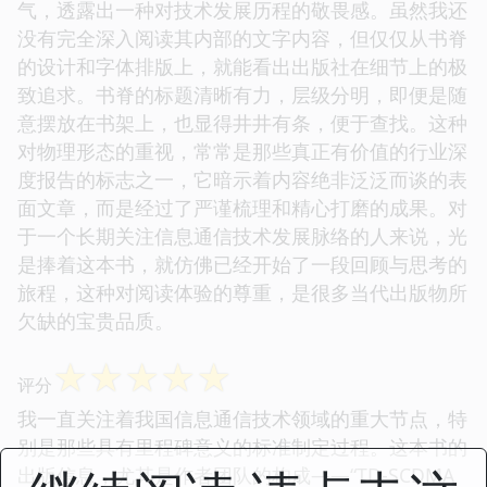
气，透露出一种对技术发展历程的敬畏感。虽然我还
没有完全深入阅读其内部的文字内容，但仅仅从书脊
的设计和字体排版上，就能看出出版社在细节上的极
致追求。书脊的标题清晰有力，层级分明，即便是随
意摆放在书架上，也显得井井有条，便于查找。这种
对物理形态的重视，常常是那些真正有价值的行业深
度报告的标志之一，它暗示着内容绝非泛泛而谈的表
面文章，而是经过了严谨梳理和精心打磨的成果。对
于一个长期关注信息通信技术发展脉络的人来说，光
是捧着这本书，就仿佛已经开始了一段回顾与思考的
旅程，这种对阅读体验的尊重，是很多当代出版物所
欠缺的宝贵品质。
☆
☆
☆
☆
☆
评分
我一直关注着我国信息通信技术领域的重大节点，特
别是那些具有里程碑意义的标准制定过程。这本书的
出版信息，尤其是作者团队的构成——“TD-SCDMA