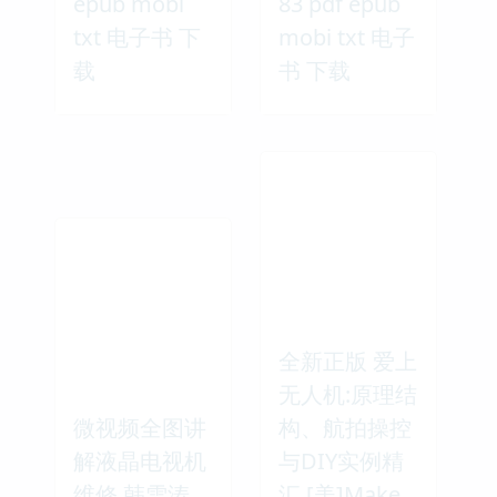
epub mobi
83 pdf epub
txt 电子书 下
mobi txt 电子
载
书 下载
全新正版 爱上
无人机:原理结
微视频全图讲
构、航拍操控
解液晶电视机
与DIY实例精
维修 韩雪涛
汇 [美]Make