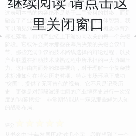
继续阅读 请点击这
产业联盟”的参与——立刻吸引了我全部的注意力。
这表明本书的内容绝不是基于二手资料的拼凑，而是
里关闭窗口
融合了产业核心参与者的第一手经验和集体智慧。我
可以预见到，书中必然会详细剖析从技术概念孕育到
标准落地，再到产业链上下游协同攻关的每一个关键
阶段。它或许会揭示那些在幕后决策的关键会议细
节、那些充满争议的技术路线选择的辩论过程，以及
产业联盟在推动技术成熟过程中所承担的巨大协调压
力。这种由内而外的叙事视角，对于理解一个复杂技
术标准如何在特定历史时期、特定市场环境下成功
“突围”，提供了无可替代的视角。它不只是记录历
史，更像是对那段波澜壮阔的产业博弈史进行一次深
度的“内幕挖掘”，非常期待能从中窥见那些鲜为人知
的战略布局。
☆
☆
☆
☆
☆
评分
从书名中“十年发展历程”这几个字，我联想到了一个