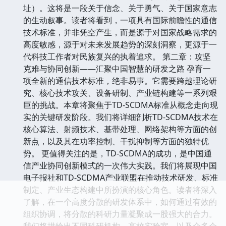
址）。这将是一段关于信念、关于勇气、关于国家意志
的生动叙事。读者将看到，一项具有国际前瞻性的通信
技术标准，并非凭空产生，而是源于对国家战略需求的
高度敏感，源于对未来发展趋势的深刻洞察，更源于一
代科技工作者对民族复兴的执着追求。 第二章：攻坚
克难与协同创新——汇聚中国智慧的研发之路 孕育一
项全新的通信技术标准，绝非易事。它需要跨越理论研
究、核心技术攻关、设备研制、产业链构建等一系列艰
巨的挑战。本章将聚焦于TD-SCDMA标准从概念走向现
实的关键研发阶段。我们将详细剖析TD-SCDMA技术在
核心算法、射频技术、基带处理、网络架构等方面的创
新点，以及其在功率控制、干扰抑制等方面的独特优
势。 更值得关注的是，TD-SCDMA的成功，是中国通
信产业协同创新模式的一次伟大实践。我们将展现中国
电子报社和TD-SCDMA产业联盟在推动技术研发、标准
制定、产业生态构建中所扮演的核心角色。读者将深入
了解，在一个高度分散的研发体系中，如何通过有效的
组织协调，将分散的科研力量凝聚成一股强大的合力。
我们将描绘出不同科研机构、高校实验室、以及众多企