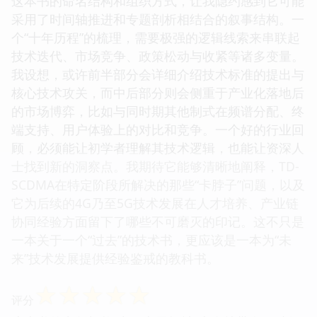
这本书的命名结构和组织方式，让我隐约感到它可能
采用了时间轴推进和专题剖析相结合的叙事结构。一
个“十年历程”的梳理，需要极强的逻辑线索来串联起
技术迭代、市场竞争、政策松动与收紧等诸多变量。
我设想，或许前半部分会详细介绍技术标准的提出与
核心技术攻关，而中后部分则会侧重于产业化落地后
的市场博弈，比如与同时期其他制式在频谱分配、终
端支持、用户体验上的对比和竞争。一个好的行业回
顾，必须能让初学者理解其技术逻辑，也能让资深人
士找到新的洞察点。我期待它能够清晰地阐释，TD-
SCDMA在特定阶段所解决的那些“卡脖子”问题，以及
它为后续的4G乃至5G技术发展在人才培养、产业链
协同经验方面留下了哪些不可磨灭的印记。这不只是
一本关于一个“过去”的技术书，更应该是一本为“未
来”技术发展提供经验鉴戒的教科书。
☆
☆
☆
☆
☆
评分