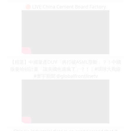
🔴 LIVE China Cement Board Factory
【精選】中國量產DUV「將打破ASML壟斷」？！中國
版曼哈頓計畫「讓美國焦慮瘋了」？！｜#環球大戰線
#寰宇新聞 @globalfrontlinetv