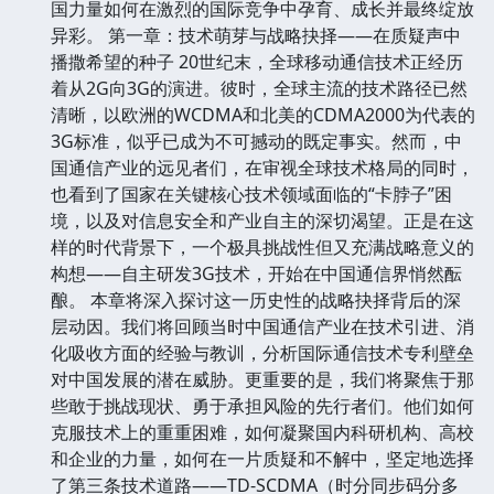
国力量如何在激烈的国际竞争中孕育、成长并最终绽放
异彩。 第一章：技术萌芽与战略抉择——在质疑声中
播撒希望的种子 20世纪末，全球移动通信技术正经历
着从2G向3G的演进。彼时，全球主流的技术路径已然
清晰，以欧洲的WCDMA和北美的CDMA2000为代表的
3G标准，似乎已成为不可撼动的既定事实。然而，中
国通信产业的远见者们，在审视全球技术格局的同时，
也看到了国家在关键核心技术领域面临的“卡脖子”困
境，以及对信息安全和产业自主的深切渴望。正是在这
样的时代背景下，一个极具挑战性但又充满战略意义的
构想——自主研发3G技术，开始在中国通信界悄然酝
酿。 本章将深入探讨这一历史性的战略抉择背后的深
层动因。我们将回顾当时中国通信产业在技术引进、消
化吸收方面的经验与教训，分析国际通信技术专利壁垒
对中国发展的潜在威胁。更重要的是，我们将聚焦于那
些敢于挑战现状、勇于承担风险的先行者们。他们如何
克服技术上的重重困难，如何凝聚国内科研机构、高校
和企业的力量，如何在一片质疑和不解中，坚定地选择
了第三条技术道路——TD-SCDMA（时分同步码分多