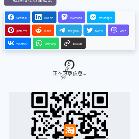
facebook
linkedin
mastodon
messenger
pinterest
reddit
telegram
twitter
viber
vkontakte
whatsapp
复制链接
Loading...
正在下载信息...