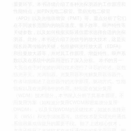
重要环节。本书详细介绍了各种光探测器的工作原理和
性能特点，如PIN光电二极管、雪崩光电二极管
（APD）以及光电倍增管（PMT）等。重点分析了它们
在不同波长范围内的响应速度、量子效率、噪声特性等
关键参数，以及如何根据实际通信需求选择合适的光探
测器。此外，本书还介绍了光信号的放大技术，这是实
现长距离传输的关键，包括掺铒光纤放大器（EDFA）
和拉曼放大器等，并对其工作原理、增益特性、噪声系
数以及在系统中的应用进行了深入分析。 本书的另一
大亮点在于对光波的调控技术进行了详尽的论述。这包
括光开关、光调制器、光复用器和光解复用器等器件。
作者详细阐述了这些器件的光学原理、驱动方式、性能
指标以及在光网络中的作用。特别是在波分复用
（WDM）技术部分，本书深入分析了其基本原理、不
同复用方案（如粗波分复用CWDM和密集波分复用
DWDM），以及实现WDM的关键技术，如波长选择开
关（WSS）和光学滤波器等。这些技术是实现光纤通信
系统容量成倍提升的重要手段。 除了上述核心技术，
本书还拓展了光波技术在光纤通信中的多方面应用。例