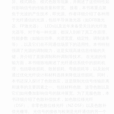
异、模式耦合、模式色散等现象，并阐述了这些特性如
何影响信号的传输质量和带宽。 接着，本书将重点聚
焦于光波的产生技术，即光源。作者详细介绍了各种用
于光纤通信的光源，包括半导体激光器（如DFB激光
器、FP激光器）、LEDs以及近年来备受关注的光纤激
光器等。对于每一种光源，都深入剖析了其工作原理、
性能参数（如输出功率、光谱宽度、稳定性、调制速率
等），以及它们在不同通信场景下的适用性。本书特别
强调了光源的调制能力，这是实现高速信息传输的关
键，并介绍了直接调制和外调制等技术。 在光波的传
输方面，本书细致地阐述了光纤通信系统中的损耗机
理，包括吸收损耗、散射损耗、弯曲损耗等，以及如何
通过优化光纤设计和材料选择来降低这些损耗。同时，
本书还深入探讨了色散效应，这是限制光信号传输距离
和速率的主要因素之一。包括材料色散、波导色散以及
它们如何叠加影响信号的脉冲展宽。为了克服色散，本
书详细介绍了色散补偿技术，如色散位移光纤
（DSF）、非零色散位移光纤（NZ-DSF）以及色散补
偿光栅等。 光信号的接收与检测是光纤通信的另一个