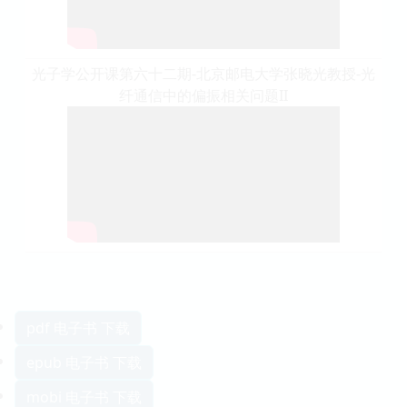
光子学公开课第六十二期-北京邮电大学张晓光教授-光
纤通信中的偏振相关问题II
pdf 电子书 下载
epub 电子书 下载
mobi 电子书 下载