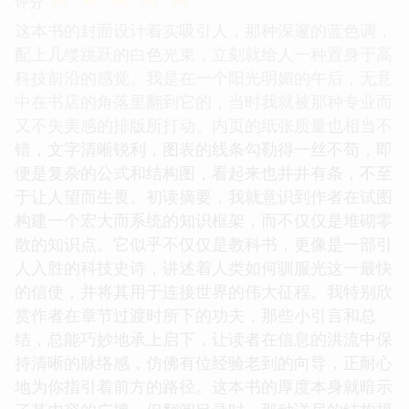
评分
这本书的封面设计着实吸引人，那种深邃的蓝色调，
配上几缕跳跃的白色光束，立刻就给人一种置身于高
科技前沿的感觉。我是在一个阳光明媚的午后，无意
中在书店的角落里翻到它的，当时我就被那种专业而
又不失美感的排版所打动。内页的纸张质量也相当不
错，文字清晰锐利，图表的线条勾勒得一丝不苟，即
便是复杂的公式和结构图，看起来也井井有条，不至
于让人望而生畏。初读摘要，我就意识到作者在试图
构建一个宏大而系统的知识框架，而不仅仅是堆砌零
散的知识点。它似乎不仅仅是教科书，更像是一部引
人入胜的科技史诗，讲述着人类如何驯服光这一最快
的信使，并将其用于连接世界的伟大征程。我特别欣
赏作者在章节过渡时所下的功夫，那些小引言和总
结，总能巧妙地承上启下，让读者在信息的洪流中保
持清晰的脉络感，仿佛有位经验老到的向导，正耐心
地为你指引着前方的路径。这本书的厚度本身就暗示