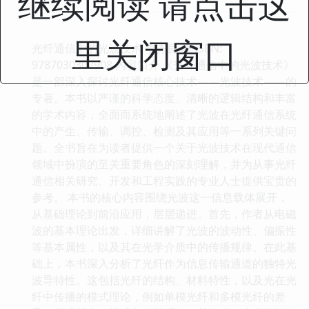
继续阅读 请点击这
里关闭窗口
光纤通信中的光波技术 李齐良 著 ISBN:
9787030302908 内容简介 《光纤通信中的光波技术》
是一部深入探讨光纤通信核心技术——光波技术——的
专著。本书以严谨的科学态度、清晰的逻辑结构和丰富
的学术内容，全面而系统地阐述了光波在光纤通信系统
中的产生、传输、调控、检测及其应用等一系列关键问
题。全书旨在为读者提供一个关于光波技术在现代通信
领域中扮演的至关重要角色的深刻理解，并为从事光纤
通信相关研究、开发和工程实践的专业人士提供宝贵的
参考。 本书的核心内容围绕光波这一信息载体展开，
从基础理论到前沿应用，层层递进。首先，作者从电磁
波的基本理论出发，详细讲解了光波的波动性、偏振性
等基本属性，以及其在光学介质中的传播规律。在此基
础上，本书深入分析了光纤作为信息传输通道的独特光
波导特性。这包括光纤的结构、材料特性，以及光在光
纤中传播的模式理论，例如单模光纤和多模光纤的差