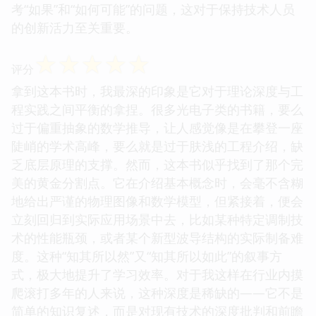
考“如果”和“如何可能”的问题，这对于保持技术人员
的创新活力至关重要。
☆
☆
☆
☆
☆
评分
拿到这本书时，我最深的印象是它对于理论深度与工
程实践之间平衡的拿捏。很多光电子类的书籍，要么
过于偏重抽象的数学推导，让人感觉像是在攀登一座
陡峭的学术高峰，要么就是过于肤浅的工程介绍，缺
乏底层原理的支撑。然而，这本书似乎找到了那个完
美的黄金分割点。它在介绍基本概念时，会毫不含糊
地给出严谨的物理图像和数学模型，但紧接着，便会
立刻回归到实际应用场景中去，比如某种特定调制技
术的性能瓶颈，或者某个新型波导结构的实际制备难
度。这种“知其所以然”又“知其所以如此”的叙事方
式，极大地提升了学习效率。对于我这样在行业内摸
爬滚打多年的人来说，这种深度是稀缺的——它不是
简单的知识复述，而是对现有技术的深度批判和前瞻