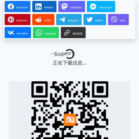
facebook
linkedin
mastodon
messenger
pinterest
reddit
telegram
twitter
viber
vkontakte
whatsapp
复制链接
Loading...
正在下载信息...