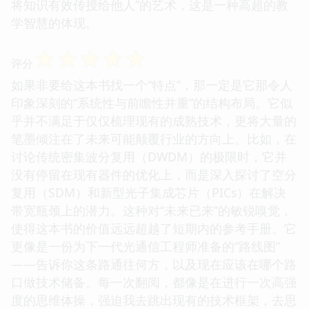
将知识有效传授给他人”的艺术，这是一种高超的教
学智慧的体现。
☆
☆
☆
☆
☆
评分
如果非要给这本书找一个“特点”，那一定是它那令人
印象深刻的“系统性与前瞻性并重”的结构布局。它似
乎并不满足于仅仅梳理现有的成熟技术，更将大量的
笔墨倾注在了未来可能颠覆行业的方向上。比如，在
讨论传统密集波分复用（DWDM）的极限时，它并
没有停留在现有器件的优化上，而是深入探讨了空分
复用（SDM）和新型光子集成芯片（PICs）在解决
带宽瓶颈上的潜力。这种对“未来已来”的敏锐嗅觉，
使得这本书的价值远远超越了短期内的参考手册。它
更像是一份为下一代光通信工程师准备的“路线图”
——告诉你这条路通往何方，以及现在应该在哪个路
口做技术储备。每一次翻阅，都像是在进行一次高强
度的思维体操，强迫我去跳出现有的技术框架，去思