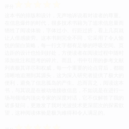
☆
☆
☆
☆
☆
评分
这本书的排版和设计，无声地诉说着对读者的尊重。
在信息爆炸的时代，很多技术书籍为了追求信息量而
牺牲了阅读体验，字体过小、行距过挤，看上几页就
让人倍感疲劳。这本书则完全不同，它采用了令人愉
悦的留白策略，每一行文字都有足够的呼吸空间。页
边距的设计也恰到好处，方便读者在阅读过程中随时
添加批注和思考的碎片。而且，书中引用的参考文献
列表极其详尽和权威，每一个重要的论点背后，都能
清晰地追溯到其源头，这为深入研究者提供了极大的
便利，避免了信息孤岛的产生。总而言之，阅读这本
书，与其说是在被动地接收信息，不如说是在进行一
场与领域内顶尖专家的深度对话，它不仅解答了我的
诸多疑问，更激发了我对光波技术更深层次的探索欲
望，这种阅读体验是极为难得和令人满足的。
☆
☆
☆
☆
☆