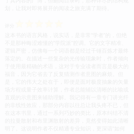
了其内容的广博，但翻阅目录时，那种详尽的结构规
划，让我对即将展开的阅读之旅充满了期待。
☆
☆
☆
☆
☆
评分
这本书的语言风格，说实话，是非常“学者”的，但绝
不是那种晦涩难懂的“学院派”腔调。它的文字精准、
逻辑严密，仿佛每一个词语都是经过千锤百炼才最终
落定的。在描述一些复杂的光传输现象时，作者倾向
于使用最精确的术语，这对于专业读者而言是极大的
福音，因为它省去了反复猜测作者意图的麻烦。但
是，它的伟大之处在于，即便是面对极度抽象的矢量
场方程或量子效率计算，作者总能辅以清晰的比喻或
直观的示意图来辅助理解。我记得有一章专门讲光纤
的非线性效应，那部分内容以往总让我头疼不已，但
在这本书里，通过一系列巧妙的类比，原本纠结不清
的拉曼散射和布里渊散射的差异，竟然变得如此清晰
明了。这说明作者不仅精通专业知识，更深谙“如何