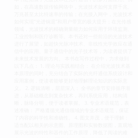
如，在高速数据传输网络中，光波技术如何支撑千兆、
万兆甚至太比特速率的传输；在光接入网中，光波技术
如何实现“光进铜退”和用户带宽的极大提升；在光传感
领域，光波技术的精确测量能力如何应用于环境监测、
工业控制和医疗诊断等。本书还对一些前沿的光波技术
进行了展望，如超快光脉冲技术、非线性光学效应在通
信中的应用、量子通信中的光子技术等，为读者提供了
未来技术发展的方向。 本书在写作过程中，力求做到
以下几点： 1. 理论与实践相结合： 在介绍光波技术基
本原理的同时，充分结合了实际的光纤通信系统设计和
应用案例，使读者能够更好地理解理论知识的实际意
义。 2. 逻辑清晰，层层深入： 全书的章节安排循序渐
进，从基础概念到复杂技术，再到系统应用，结构清
晰，脉络分明，便于读者掌握。 3. 专业术语规范，表
述准确： 严格遵循光通信领域的专业术语规范，保证
了内容的科学性和准确性。 4. 图文并茂，便于理解：
适当配以相关的示意图、原理图和实验数据图，直观地
展示光波的特性和器件的工作原理，降低了阅读的难