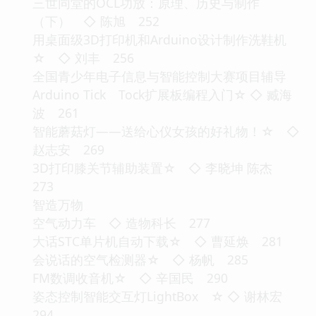
三世同堂的OCL功放：原理、历史与制作
（下） ◇ 陈旭 252
用桌面级3D打印机和Arduino设计制作洗鞋机
☆ ◇ 刘丰 256
全国青少年电子信息与智能控制大赛项目辅导
Arduino Tick Tock扩展板编程入门☆ ◇ 臧海
波 261
智能蘑菇灯——送给心仪女孩的好礼物！☆ ◇
赵志安 269
3D打印膝关节辅助装置☆ ◇ 李晓坤 陈杰
273
智造万物
空气动力车 ◇ 造物科长 277
大话STC单片机自动下载☆ ◇ 曹延焕 281
会说话的空气检测器☆ ◇ 杨帆 285
FM数调收音机☆ ◇ 辛国民 290
姿态控制智能交互灯LightBox ☆ ◇ 谢林宏
294