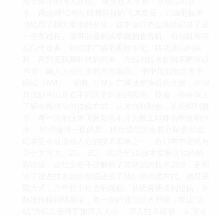
艰苦奋斗的伟大品格。 聚焦技术革新：从模拟到数
字，跨越时代鸿沟 随着科技的飞速发展，无线电技术
也经历了翻天覆地的变化。这本合订本生动地记录了这
一变革过程。你可以看到从早期的收音机、电视机等模
拟信号设备，到后来广播电视数字化、移动通信的兴
起，再到互联网时代的到来，无线电技术如何不断突破
界限，融入人们生活的方方面面。 书中可能包含关于
调幅（AM）、调频（FM）广播技术演进的文章，介绍
其优缺点以及在不同历史时期的应用。接着，你会深入
了解电视信号的传输方式，从黑白到彩色，从模拟到数
字，每一次的技术飞跃都离不开无数工程师的智慧和汗
水。 特别值得一提的是，移动通信的发展无疑是20世
纪末至今最激动人心的技术革命之一。合订本中定然有
关于大哥大、2G、3G、4G乃至5G技术发展历程的精
彩论述。这些文章不仅解释了其背后的技术原理，更阐
述了这些技术如何彻底改变了我们的沟通方式、信息获
取方式，乃至整个社会的面貌。从语音通话到短信，从
数据传输到视频流，每一次的通信技术升级，都让“无
线”的概念变得更加深入人心。 深入技术细节：从理论