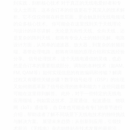
到实践，剖析核心技术 对于真正的无线电爱好者和专
业人士而言，这本合订本的价值更在于其深入的技术解
析。它不仅仅停留在科普层面，更会触及到无线电领域
的众多核心技术。 你可能会在这里找到关于天线理论
与设计的详尽讲解，无论是方向性天线、全向天线，还
是复杂的阵列天线，都将有专业人士的独到见解。电路
设计方面，从简单的滤波器、放大器，到复杂的射频前
端、基带处理电路，都将有详细的原理介绍和实践经验
分享。 信号处理技术，这个无线电通信的灵魂，也必
然是合订本的重要组成部分。调制的各种技术（如AM,
FM, QAM等）如何实现信息的有效编码和传输？解调
过程又有哪些关键步骤？数字信号处理（DSP）的出现
又如何彻底革新了信号处理的效率和能力？这些问题都
可能在这里得到解答。 此外，对于一些特定的无线电
应用领域，例如雷达技术、卫星通信、短波通信、物联
网（IoT）通信等，合 D本也可能会有专门的章节进行
介绍，帮助读者了解不同场景下无线电技术的独特挑战
与解决方案。 展望未来趋势：从创新到应用，引领技
术前沿 《无线电》杂志始终站在技术发展的最前沿，