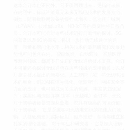
这本合订本也不例外。它不仅回顾过去，更指向未来。
在内容中，你或许能窥见未来无线电技术的发展方向。
例如，随着物联网设备的爆炸式增长，低功耗广域网
（LPWAN）技术如LoRa、NB-IoT等的重要性将日益凸
显，合订本可能会对这些技术进行前瞻性的探讨。5G
的普及以及6G的探索，将进一步推动无线通信的速
度、容量和智能化水平，相关技术的最新研究和发展趋
势也可能包含在内。 智能制造、自动驾驶、智慧医疗
等新兴领域，都离不开先进的无线通信技术支撑。合订
本可能还会探讨无线通信在这些领域的应用前景，以及
对相关技术提出的新要求。人工智能（AI）与无线电技
术的融合，例如AI在信号优化、信道管理、网络安全等
方面的应用，也可能成为关注的焦点。 丰富的知识宝
库：实用性与深度并存 这本《无线电》合订本，无论
对于初学者还是资深从业者，都具有极高的阅读价值。
对于初学者： 它是系统学习无线电知识的绝佳入门读
物。从基础概念到实际应用，循序渐进，帮助你建立起
扎实的理论基础。 对于学生和研究者： 它是深入理解