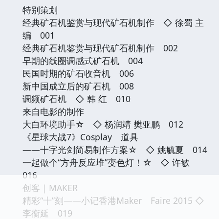
特别策划
经典矿石机鉴赏与现代矿石机制作 ◇ 徐蜀 主
编 001
经典矿石机鉴赏与现代矿石机制作 002
早期的线圈调感式矿石机 004
民国时期的矿石收音机 006
新中国成立后的矿石机 008
调频矿石机 ◇ 韩 红 010
来自电影的制作
大白环境助手☆ ◇ 杨润靖 樊亚鹏 012
《星球大战7》Cosplay 道具
——十字光剑简易制作方案☆ ◇ 姚毓夏 014
一起做个“方舟反应堆”变色灯！☆ ◇ 许敏
016
创客｜MAKER
精彩“十”刻——小记香港Maker Faire 2015 ◇
李衡延 019