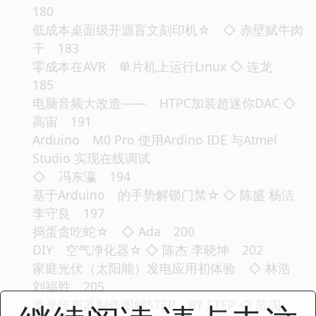
180
低成本桌面级开源盲文刻印机☆ ◇ 赤壁赋牛肉
干 183
零成本在AVR 单片机上运行Linux ◇ 连龙
185
电脑音频大改造—— HTPC加装超迷你DAC ◇
高宙 191
Arduino M0 Pro 使用Ardino IDE 与Atmel
Studio 实现在线调试
◇ 冯东瀛 194
基于Arduino 的手势解锁门禁☆ ◇ 陈盛 杨洁
李守良 197
捣蛋贪吃蛇☆ ◇ Ada 200
DIY 空气净化器☆ ◇ 陈杰 李晓坤 202
家庭光伏（太阳能）发电应用初体验 ◇ 林浩
刘福胜 205
激光传声器制作图解STEP BY STEP ◇ 陈国