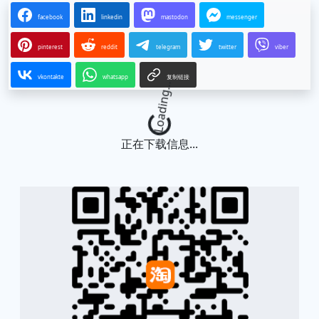
facebook
linkedin
mastodon
messenger
pinterest
reddit
telegram
twitter
viber
vkontakte
whatsapp
复制链接
Loading...
正在下载信息...