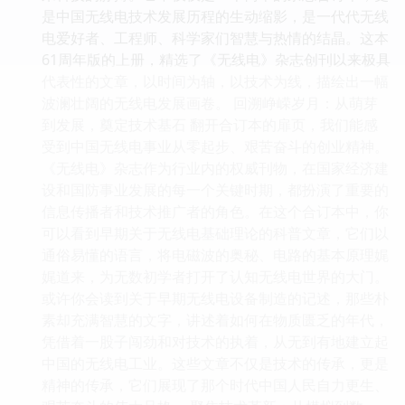
是中国无线电技术发展历程的生动缩影，是一代代无线
电爱好者、工程师、科学家们智慧与热情的结晶。这本
61周年版的上册，精选了《无线电》杂志创刊以来极具
代表性的文章，以时间为轴，以技术为线，描绘出一幅
波澜壮阔的无线电发展画卷。 回溯峥嵘岁月：从萌芽
到发展，奠定技术基石 翻开合订本的扉页，我们能感
受到中国无线电事业从零起步、艰苦奋斗的创业精神。
《无线电》杂志作为行业内的权威刊物，在国家经济建
设和国防事业发展的每一个关键时期，都扮演了重要的
信息传播者和技术推广者的角色。在这个合订本中，你
可以看到早期关于无线电基础理论的科普文章，它们以
通俗易懂的语言，将电磁波的奥秘、电路的基本原理娓
娓道来，为无数初学者打开了认知无线电世界的大门。
或许你会读到关于早期无线电设备制造的记述，那些朴
素却充满智慧的文字，讲述着如何在物质匮乏的年代，
凭借着一股子闯劲和对技术的执着，从无到有地建立起
中国的无线电工业。这些文章不仅是技术的传承，更是
精神的传承，它们展现了那个时代中国人民自力更生、