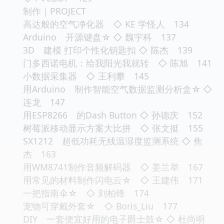
制作｜PROJECT
高达般的空气净化器 ◇ KE 学怪人 134
Arduino 开源键盘☆ ◇ 魏宇科 137
3D 建模 打印个性化钥匙扣 ◇ 陈杰 139
门多西诺电机：给我阳光我就转 ◇ 陈旭 141
小数据采集器 ◇ 王利攀 145
用Arduino 制作智能空气数据监测分析盒☆ ◇
连龙 147
用ESP8266 的Dash Button ◇ 孙德庆 152
树莓派移动显示方案大比拼 ◇ 张文挺 155
SX1212 超低功耗无线温湿度监测系统 ◇ 焦
杰 163
用WM8741制作音频解码器 ◇ 姜兰举 167
用常见的材料制作闪电云☆ ◇ 王建伟 171
一把指南伞☆ ◇ 刘柏锋 174
宠物可穿戴外套☆ ◇ Boris_Liu 177
DIY 一套便宜好用的电子爵士鼓☆ ◇ 杜尚明