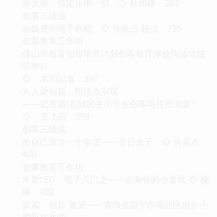
放大器：稳定压倒一切 ◇ 杜旭峰 392
创客三级跳
会躲避的电子枪靶 ◇ 张敬云 杨洁 395
创客教育工作坊
佛山市教育创客培养计划创客教育体验周活动成
功举行
◇ 本刊记者 397
人人爱创新，想法当实现
——记首届“北城区中小学生创客马拉松大赛”
◇ 王飞燕 399
创客三级跳
给自己置办一个年货——节日盒子 ◇ 吴俊杰
400
创客教育工作坊
木质LED 电子入门之——会验钞的小老鼠 ◇ 杨
琳 402
探索 创新 展望——青海省西宁市城西区虎台小
学科技教学