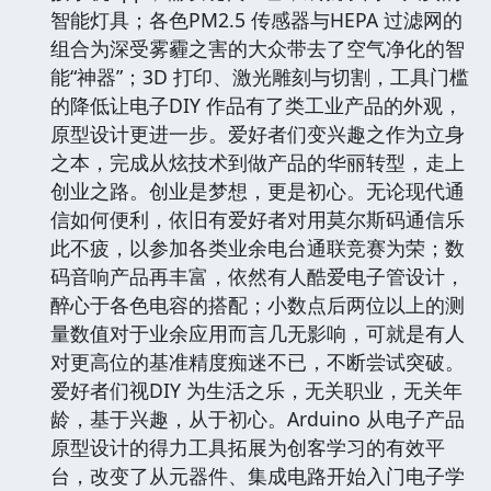
智能灯具；各色PM2.5 传感器与HEPA 过滤网的
组合为深受雾霾之害的大众带去了空气净化的智
能“神器”；3D 打印、激光雕刻与切割，工具门槛
的降低让电子DIY 作品有了类工业产品的外观，
原型设计更进一步。爱好者们变兴趣之作为立身
之本，完成从炫技术到做产品的华丽转型，走上
创业之路。创业是梦想，更是初心。无论现代通
信如何便利，依旧有爱好者对用莫尔斯码通信乐
此不疲，以参加各类业余电台通联竞赛为荣；数
码音响产品再丰富，依然有人酷爱电子管设计，
醉心于各色电容的搭配；小数点后两位以上的测
量数值对于业余应用而言几无影响，可就是有人
对更高位的基准精度痴迷不已，不断尝试突破。
爱好者们视DIY 为生活之乐，无关职业，无关年
龄，基于兴趣，从于初心。Arduino 从电子产品
原型设计的得力工具拓展为创客学习的有效平
台，改变了从元器件、集成电路开始入门电子学