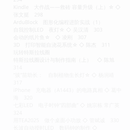
Kindle 大作战——救砖 容量升级（上）☆ ◇
张文挺 298
ArduBlock 图形化编程进阶实战（1）
自我控制LED 夜灯☆ ◇ 吴汉清 303
会动的纸片鱼☆ ◇ 凌刚 307
3D 打印智能自浇花系统☆ ◇ 陈杰 311
玩转特斯拉线圈
特斯拉线圈设计与制作指南（上） ◇ 陈旭
314
“拔”苗助长： 自制植物生长灯☆ ◇ 杨润靖
317
iPhone 充电器（A1443）的电路真相 ◇ 葛中
海 320
七彩LED 电子时钟“四部曲” ◇ 姚宗栋 常广英
324
用TEA2025 做个桌面小功放 ◇ 管斌诚 330
长波自动授时LED 数码钟的制作 ◇