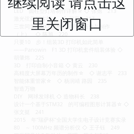
继续阅读 请点击这
东 209
LED 圆柱型灯塔制作详解☆ ◇ 张弛 213
里关闭窗口
激光弦蓝牙古筝☆ ◇ 张鹏 217
三世同堂的OCL功放：原理、历史与制作
（上） ◇ 陈旭 220
只要10 步！组装3D 打印机如此简单
——Panowin F1 3D 打印机套件组装体验 ◇
胡肇炜 225
3D 打印自制小音箱 ◇ 黄云 230
高精度大屏幕万年历的制作☆ ◇ 谢志平 233
智能体重管家☆ ◇ 杨润靖 路园 235
智造万物
DIY 网球发球机 ◇ 造物科长 238
设计一个基于STM32 的可编程图形计算器☆ ◇
张文挺 241
2015 年“瑞萨杯”全国大学生电子设计竞赛实录
80 ～ 100MHz 频谱分析仪 ◇ 王子钰 249