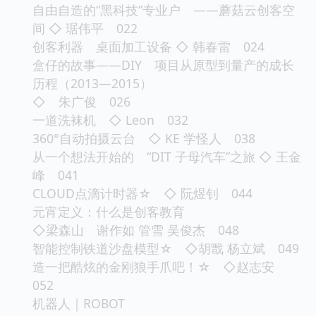
自由自造的“黑科技”专业户 ——蘑菇云创客空
间 ◇ 琚伟平 022
创客利器 桌面加工设备 ◇ 韩春雷 024
盒仔的故事——DIY 项目从原型到量产的成长
历程（2013—2015）
◇ 朱广俊 026
一道洗袜机 ◇ Leon 032
360°自动拍摄云台 ◇ KE 学怪人 038
从一个想法开始的 “DIT 子母汽车”之旅 ◇ 王金
峰 041
CLOUD点滴计时器☆ ◇ 阮煜钊 044
元宵定义：什么是创客教育
◇梁森山 谢作如 管雪 吴俊杰 048
智能控制铁道沙盘模型☆ ◇胡戬 杨立斌 049
造一把酷炫的金刚狼手爪吧！☆ ◇赵志安
052
机器人｜ROBOT