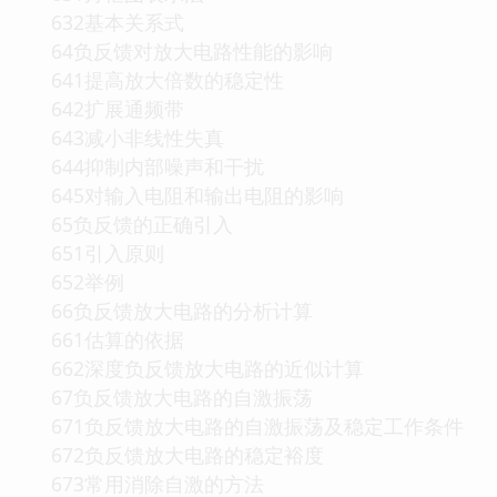
632基本关系式
64负反馈对放大电路性能的影响
641提高放大倍数的稳定性
642扩展通频带
643减小非线性失真
644抑制内部噪声和干扰
645对输入电阻和输出电阻的影响
65负反馈的正确引入
651引入原则
652举例
66负反馈放大电路的分析计算
661估算的依据
662深度负反馈放大电路的近似计算
67负反馈放大电路的自激振荡
671负反馈放大电路的自激振荡及稳定工作条件
672负反馈放大电路的稳定裕度
673常用消除自激的方法