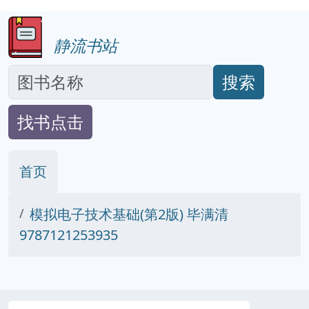
静流书站
搜索
找书点击
首页
模拟电子技术基础(第2版) 毕满清
9787121253935