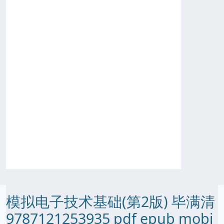
模拟电子技术基础(第2版) 毕满清
9787121253935 pdf epub mobi