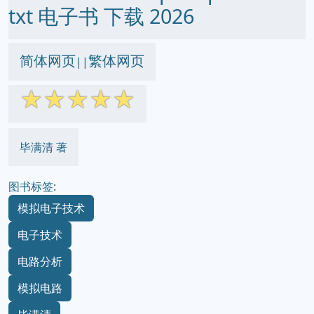
txt 电子书 下载 2026
简体网页
繁体网页
||
☆
☆
☆
☆
☆
毕满清 著
图书标签:
模拟电子技术
电子技术
电路分析
模拟电路