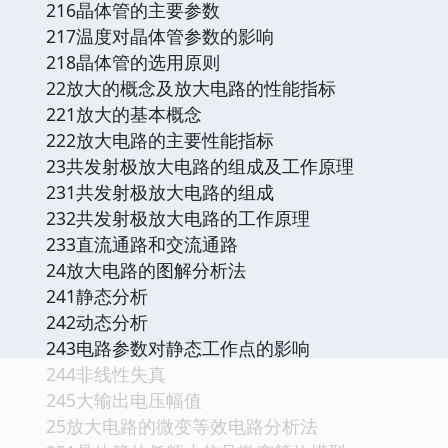
216晶体管的主要参数
217温度对晶体管参数的影响
218晶体管的选用原则
22放大的概念及放大电路的性能指标
221放大的基本概念
222放大电路的主要性能指标
23共发射极放大电路的组成及工作原理
231共发射极放大电路的组成
232共发射极放大电路的工作原理
233直流通路和交流通路
24放大电路的图解分析法
241静态分析
242动态分析
243电路参数对静态工作点的影响
244非线性失真
245大输出电压幅值
25放大电路的微变等效电路分析法