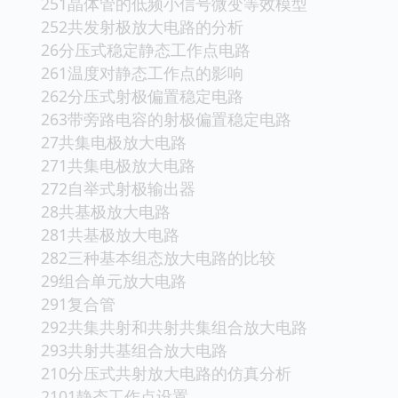
251晶体管的低频小信号微变等效模型
252共发射极放大电路的分析
26分压式稳定静态工作点电路
261温度对静态工作点的影响
262分压式射极偏置稳定电路
263带旁路电容的射极偏置稳定电路
27共集电极放大电路
271共集电极放大电路
272自举式射极输出器
28共基极放大电路
281共基极放大电路
282三种基本组态放大电路的比较
29组合单元放大电路
291复合管
292共集共射和共射共集组合放大电路
293共射共基组合放大电路
210分压式共射放大电路的仿真分析
2101静态工作点设置