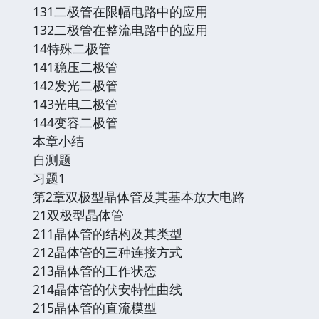
131二极管在限幅电路中的应用
132二极管在整流电路中的应用
14特殊二极管
141稳压二极管
142发光二极管
143光电二极管
144变容二极管
本章小结
自测题
习题1
第2章双极型晶体管及其基本放大电路
21双极型晶体管
211晶体管的结构及其类型
212晶体管的三种连接方式
213晶体管的工作状态
214晶体管的伏安特性曲线
215晶体管的直流模型