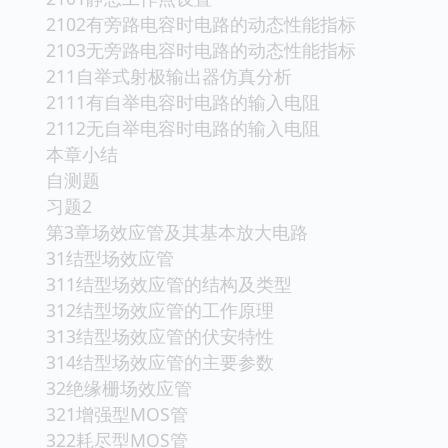
2102有旁路电容时电路的动态性能指标
2103无旁路电容时电路的动态性能指标
211自举式射极输出器仿真分析
2111有自举电容时电路的输入电阻
2112无自举电容时电路的输入电阻
本章小结
自测题
习题2
第3章场效应管及其基本放大电路
31结型场效应管
311结型场效应管的结构及类型
312结型场效应管的工作原理
313结型场效应管的伏安特性
314结型场效应管的主要参数
32绝缘栅场效应管
321增强型MOS管
322耗尽型MOS管