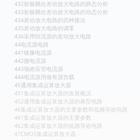
432射极耦合差动放大电路的静态分析
433射极耦合差动放大电路的动态分析
434差动放大电路的四种接法
435差动放大电路的调零
436采用恒流源的差动放大电路
44电流源电路
441镜像电流源
442微电流源
443场效应管电流源
444电流源用做有源负载
45通用集成运算放大器
451集成运算放大器的发展概况
452通用集成运算放大器的典型电路
46集成运算放大器的主要参数和低频等效电路
461集成运算放大器的主要参数
462集成运算放大器的低频等效电路
47CMOS集成运算放大器