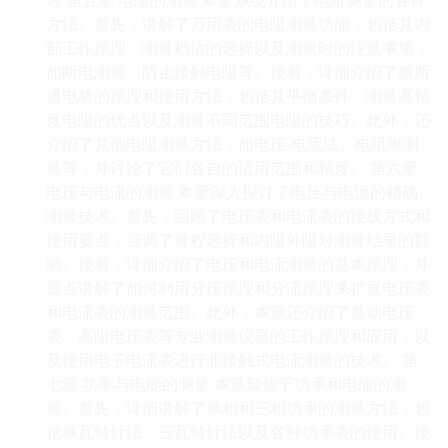
方法。首先，讲解了万用表的电阻测量功能，包括其内
部工作原理、测量档位的选择以及测量时的注意事项，
如断电测量、防止接触电阻等。接着，详细介绍了惠斯
通电桥的原理和使用方法，包括其平衡条件、测量高精
度电阻的优点以及测量不同范围电阻的技巧。此外，还
介绍了其他电阻测量方法，如电压-电流法、电阻率测
量等，并讨论了它们各自的适用范围和精度。 第六章
电压与电流的测量 本章深入探讨了电压与电流的精确
测量技术。首先，回顾了电压表和电流表的接线方式和
使用要点，强调了量程选择和内阻外阻对测量结果的影
响。接着，详细介绍了电压和电流测量的基本原理，并
重点讲解了如何利用分压原理和分流原理来扩展电压表
和电流表的测量范围。此外，本章还介绍了差动电压
表、高阻电压表等专业测量仪器的工作原理和应用，以
及使用电子电流表进行非接触式电流测量的技术。 第
七章 功率与电能的测量 本章聚焦于功率和电能的测
量。首先，详细讲解了单相和三相功率的测量方法，包
括单瓦特计法、三瓦特计法以及各种功率表的使用。接