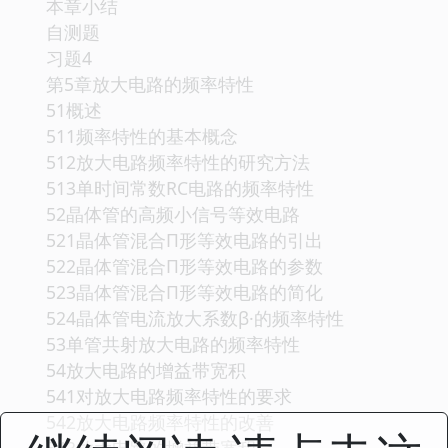
本章小结
自测题
习题4
第5章放大电路的频率特性
51概述
511频率特性的基本概念
512放大电路频率特性的研究方法
513单时间常数RC电路的频率特性
52晶体管的高频小信号等效电路
521晶体管混合П形等效电路的引出
522晶体管混合П形等效电路的参数
523晶体管混合П形等效电路的简化
524晶体管电流放大系数β·的频率特性
53单管共射放大电路的频率特性
54放大电路的增益带宽积
541对放大电路频率特性的要求
542放大电路频率特性的改善
543放大电路的增益带宽积