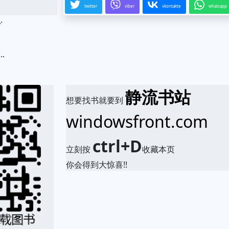
twitter
viber
vkontakte
whatsapp
.
静流书站
想要找书就要到
windowsfront.com
ctrl+D
立刻按
收藏本页
你会得到大惊喜!!