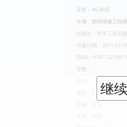
定价：46.00元
作者：数码维修工程
出版社：化学工业出
出版日期：2011-07-0
ISBN：978712210817
字数：
页码：
继续
版次：1
装帧：平装
开本：16开