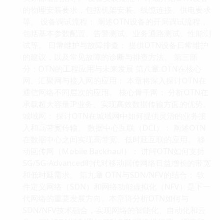
的物理安装要求，包括机架安装、线缆连接、供电要求
等。 设备调试流程： 阐述OTN设备的开局调试流程，
包括基本参数配置、告警测试、业务通路测试、性能测
试等。 日常维护与故障排查： 提供OTN设备日常维护
的建议，以及常见故障的诊断与排查方法。 第三部
分：OTN的工程应用与未来发展 第八章 OTN在核心
网、汇聚网与接入网的应用： 本章将深入探讨OTN在
通信网络不同层次的应用。 核心骨干网： 分析OTN在
承载超大容量IP业务、实现高效数据传输方面的优势。
城域网： 探讨OTN在城域网中如何提供灵活的业务接
入和高带宽传输。 数据中心互联（DCI）： 阐述OTN
在数据中心之间实现高带宽、低时延互联的应用。 移
动回传网（Mobile Backhaul）： 讲解OTN如何支持
5G/5G-Advanced时代对移动回传网络日益增长的带宽
和低时延需求。 第九章 OTN与SDN/NFV的结合： 软
件定义网络（SDN）和网络功能虚拟化（NFV）是下一
代网络的重要发展方向。本章将分析OTN如何与
SDN/NFV技术融合，实现网络的智能化、自动化和云