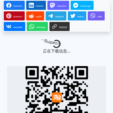
facebook
linkedin
mastodon
messenger
pinterest
reddit
telegram
twitter
viber
vkontakte
whatsapp
复制链接
Loading...
正在下载信息...