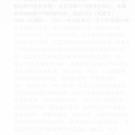
帧结构与映射体制： 这是理解OTN技术的核心。本章
将详细解析OTN的帧结构，包括OCh（光通道）、
Odu（光通路）、Otu（光传输单元）等不同层级的概
念及其相互关系。深入讲解各种信号（如Ethernet、
SDH/SONET、CPRI/eCPRI等）如何被高效地映射到
OTN的各个层级，以及其映射机制的设计原理。将重点
介绍ODUflex和ODU0/1/2/3/4等不同等级的ODU容
器，以及它们在承载不同速率业务时的灵活性。 第三
章 OTN的关键技术详解： 本章将深入剖析OTN实现其
强大功能的关键技术。 前向纠错（FEC）： 详细阐述
FEC在OTN中的作用，包括其原理、不同类型的
FEC（如RS-FEC、HD-FEC等）以及它们如何显著提升
光信号的传输距离和质量，降低对光器件性能的要求。
多波长技术（WDM/DWDM）： 介绍波分复用技术，
特别是DWDM（密集波分复用）如何实现光纤容量的
爆炸式增长。讲解光模块、光放大器、光栅等关键器件
在DWDM系统中的作用。 客户端接口与线路接口： 详
细介绍OTN支持的各种客户端接口（如GE, 10GE,