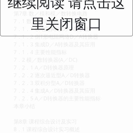
继续阅读 请点击这
第7章 数／模和模／数转换电路
里关闭窗口
7．1 数／模转换器(D／AC)
7．1．1 权电阻网络D／A转换器
7．1．2 倒T形电阻网络D／A转换器
7．1．3 集成D／A转换器及其应用
7．1．4 主要性能指标
7．2 模／数转换器(A／DC)
7．2．1 A／D转换器原理
7．2．2 逐次逼近型A／D转换器
7．2．3 双积分型A／D转换器
7．2．4 集成A／D转换器及其应用
7．2．5 A／D转换器的主要性能指标
本章小结
第8章 课程综合设计及实习
8．1 课程综合设计实习概述