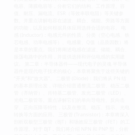
电容、薄膜电容等，分析它们的结构、工作原理、容
值、耐压、漏电流、ESR（等效串联电阻）等关键参
数。并重点讲解电容在滤波、耦合、储能、旁路等方面
的功能，以及如何根据具体应用选择合适的电容。 电
感 (Inductor)：电感元件的性质、分类（空心电感、铁
芯电感、功率电感等）、电感量、Q值（品质因数）将
是本章的重点。我们将阐述电感在滤波、储能、耦合、
振荡电路中的作用，并提供选择和评估电感的实用建
议。 第二章：半导体器件——现代电子的灵魂 半导体
器件是现代电子技术的核心，本章将聚焦于这些关键的
“开关”和“放大器”。 二极管 (Diode)：我们将从 PN 结
的基本原理出发，详细介绍普通整流二极管、稳压二极
管（齐纳管）、肖特基二极管、发光二极管（LED）、
光电二极管等。重点讲解它们的单向导电性、反向击
穿、正向压降等特性，以及在整流、稳压、指示、光电
转换等方面的应用。 三极管 (Transistor)：本章将深入
剖析双极型三极管（BJT）和场效应三极管（FET）的工
作原理。对于 BJT，我们将介绍 NPN 和 PNP 型，分析