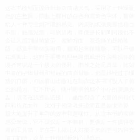
这本书的封面设计得非常简洁大气，采用了一种深蓝
色的主色调，搭配上醒目的白色和亮黄色字体，整体
给人一种专业而严谨的感觉。内页的纸张质量也相当
不错，触感光滑，印刷清晰，即便是长时间阅读也不
会让人感到眼睛疲劳。装帧方面，我选择的是精装
版，感觉非常结实耐用，翻阅起来很顺畅，可以平铺
在桌面上，这对于需要对照电路图或进行实验操作的
读者来说是一个极大的便利。细节之处见真章，比如
书脊的字体排列和封底的简介排版，都显得经过了细
致的打磨，可以看出出版社在制作这本书时投入了相
当的精力。更不用说，随书附带的那个小小的资源光
盘（或者在线资源链接），里面包含了大量的例程代
码和仿真文件，这对于初学者来说简直是如虎添翼，
极大地提升了学习的效率和趣味性。从这本书的实体
感受来说，它不仅仅是一本教材，更像是一件值得收
藏的工具书，拿在手上就让人对接下来的学习内容充
满了期待，这是一种很积极的心理暗示。