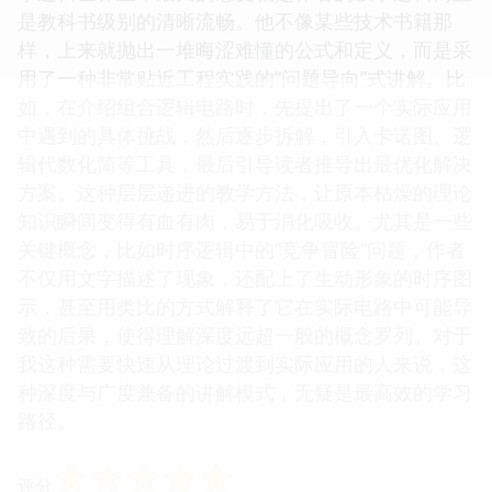
是教科书级别的清晰流畅。他不像某些技术书籍那
样，上来就抛出一堆晦涩难懂的公式和定义，而是采
用了一种非常贴近工程实践的“问题导向”式讲解。比
如，在介绍组合逻辑电路时，先提出了一个实际应用
中遇到的具体挑战，然后逐步拆解，引入卡诺图、逻
辑代数化简等工具，最后引导读者推导出最优化解决
方案。这种层层递进的教学方法，让原本枯燥的理论
知识瞬间变得有血有肉，易于消化吸收。尤其是一些
关键概念，比如时序逻辑中的“竞争冒险”问题，作者
不仅用文字描述了现象，还配上了生动形象的时序图
示，甚至用类比的方式解释了它在实际电路中可能导
致的后果，使得理解深度远超一般的概念罗列。对于
我这种需要快速从理论过渡到实际应用的人来说，这
种深度与广度兼备的讲解模式，无疑是最高效的学习
路径。
☆
☆
☆
☆
☆
评分