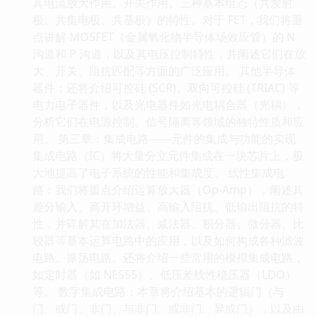
其电流放大作用、开关作用、三种基本组态（共发射
极、共集电极、共基极）的特性。对于 FET，我们将重
点讲解 MOSFET（金属氧化物半导体场效应管）的 N
沟道和 P 沟道，以及其电压控制特性，并阐述它们在放
大、开关、阻抗匹配等方面的广泛应用。 其他半导体
器件：还将介绍可控硅 (SCR)、双向可控硅 (TRIAC) 等
电力电子器件，以及光电器件如光电耦合器（光耦），
分析它们在电源控制、信号隔离等领域的独特性质和应
用。 第三章：集成电路——元件的集成与功能的实现
集成电路（IC）将大量分立元件集成在一块芯片上，极
大地提高了电子系统的性能和集成度。 线性集成电
路：我们将重点介绍运算放大器（Op-Amp），阐述其
差分输入、高开环增益、高输入阻抗、低输出阻抗的特
性，并详解其在加法器、减法器、积分器、微分器、比
较器等基本运算电路中的应用，以及如何构成各种滤波
电路、振荡电路。还将介绍一些常用的模拟集成电路，
如定时器（如 NE555）、低压差线性稳压器（LDO）
等。 数字集成电路：本章将介绍基本的逻辑门（与
门、或门、非门、与非门、或非门、异或门），以及由