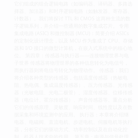
它们组成的组合逻辑电路（如编码器、译码器、多路选
择器、加法器）和时序逻辑电路（如触发器、寄存器、
计数器）。我们将探讨 TTL 和 CMOS 这两种主流的数
字逻辑系列，并介绍一些通用的数字集成芯片。 专用
集成电路 (ASIC) 和微控制器 (MCU)：简要介绍 ASICs
的定制化设计理念，以及 MCU 作为集成了 CPU、存储
器和 I/O 接口的微型计算机，在嵌入式系统中的核心地
位。 第四章：传感器与执行器——连接物理世界与电
子世界 传感器将物理世界的各种信息转化为电信号，
而执行器则将电信号转化为物理动作。 传感器：我们
将介绍各种类型的传感器，包括温度传感器（热敏电
阻、热电偶、集成温度传感器）、压力传感器、光传感
器（光敏电阻、光电二极管）、湿度传感器、位移传感
器（电位计、霍尔传感器）、声音传感器等。重点分析
它们的传感原理、灵敏度、响应时间、线性度以及在数
据采集和环境监测中的应用。 执行器：本章将介绍继
电器、电磁阀、直流电机、步进电机、伺服电机等执行
器，分析它们的驱动方式、功率控制以及在自动化控
制、机器人技术中的作用。 第五章：电源与信号处理