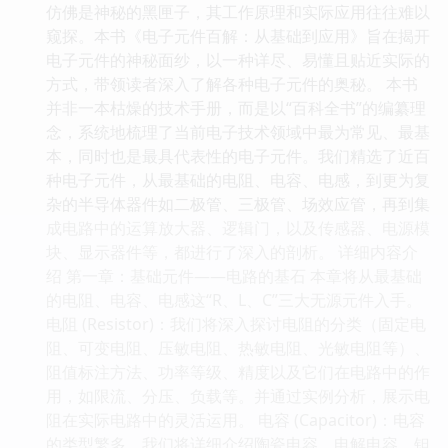
仿佛是神秘的黑匣子，其工作原理和实际应用往往难以
窥探。本书《电子元件百解：从基础到应用》旨在揭开
电子元件的神秘面纱，以一种详尽、易懂且贴近实际的
方式，带领读者深入了解各种电子元件的奥秘。 本书
并非一本枯燥的技术手册，而是以“百科全书”的编纂理
念，系统地梳理了当前电子技术领域中最为常见、最基
本，同时也是最具代表性的电子元件。我们精选了近百
种电子元件，从最基础的电阻、电容、电感，到更为复
杂的半导体器件如二极管、三极管、场效应管，再到集
成电路中的运算放大器、逻辑门，以及传感器、电源模
块、显示器件等，都进行了深入的剖析。 详细内容介
绍 第一章：基础元件——电路的基石 本章将从最基础
的电阻、电容、电感这“R、L、C”三大无源元件入手。
电阻 (Resistor)：我们将深入探讨电阻的分类（固定电
阻、可变电阻、压敏电阻、热敏电阻、光敏电阻等）、
阻值标注方法、功率等级、精度以及它们在电路中的作
用，如限流、分压、负载等。并通过实例分析，展示电
阻在实际电路中的灵活运用。 电容 (Capacitor)：电容
的类型繁多，我们将详细介绍陶瓷电容、电解电容、钽