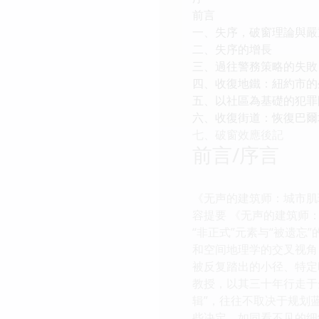
前言
一、失序，破窗理論與嚴
二、失序的增長
三、過往警務策略的失敗
四、收復地鐵：紐約市的
五、以社區為基礎的犯罪
六、收復街道：恢復巴爾
七、破窗效應後記
前言/序言
《无声的建筑师：城市肌理的
容提要 《无声的建筑师
“非正式”元素与“被遗
和空间地理学的交叉视角
被反复踏出的小径、特定
教授，以其三十年行走于
辑”，往往不取决于规划
些决定，如同看不见的细