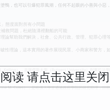
鴨，也可以引爆犯罪風潮，任何不起眼的小善與小惡，
忍」態度面對所有小問題
並補救問題，杜絕陰溝裡翻船的可能
論幫助我們解決，社會、公共行政、管理、犯罪心理等
性理論，這本實用的著作展現民眾、小商家和警方，如
. Kelling），是羅傑斯大學（Rutgers University
阅读 请点击这里关
究員。
rine M. Coles），是哈佛大學甘迺迪政府學院的研究助理