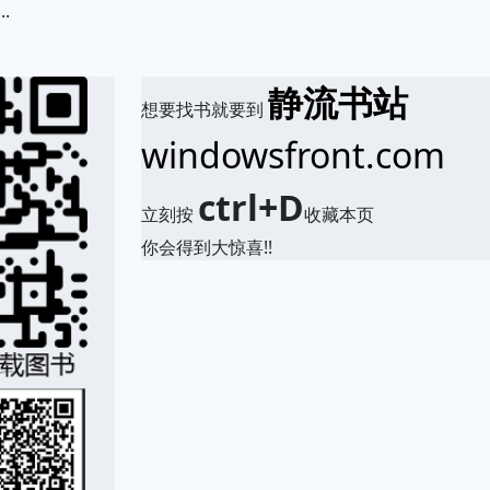
.
静流书站
想要找书就要到
windowsfront.com
ctrl+D
立刻按
收藏本页
你会得到大惊喜!!