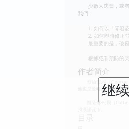
少數人逃票，或者塗
我們：
1. 如何以「零容
2. 如何即時修正
最重要的是，破窗理
根據犯罪預防的突破
作者简介
喬治·凱林（George L
继续
他也是曼哈頓學院的副研
凱薩琳·柯爾（Cathe
州漢諾瓦市。
目录
序