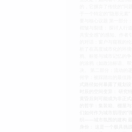
的，它摒弃了传统的“问题
于一个特定的“隐形元素”
要与核心议题 第一部分：
褶皱与裂缝： 探讨人行
共安全感”的感知。作者
的对话：窗户与窥视的伦
析了在高度城市化的环境
鸦、标签与城市记忆的争
的涂鸦（如政治标语、帮
决。 第二部分：流动的逻
何学：被踩踏出的最佳路
式路径如何暴露了规划设
时辰的空间变异： 研究
黄昏后则可能成为非正式
的哲学：集装箱、棚屋与
们如何作为城市肌理的“
织——城市氛围的建构 
身份： 这是一个极具挑