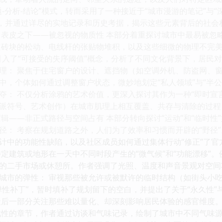
-分析-结论”模式，转而采用了一种接近于“城市漫游的笔记”与
，并通过详尽的实地记录和历史考据，揭示这些元素背后的社会权力
表皮之下——被忽视的物质性 本部分着重探讨城市中最易被忽略的
道砖块的松动、电线杆的张贴物堆积，以及这些细微的物理不完美
引入了“可接受的失序阈值”概念，分析了不同文化背景下，居民
理： 聚焦于住宅窗户的设计、遮挡物（如空调外机、防盗网、
中，个体如何通过调整窗户状态，微妙地划定“私人领域”与“半公
夺： 不仅分析涂鸦的艺术价值，更深入探讨其作为一种“即时宣言
派符号、艺术创作）在城市肌理上相互覆盖、共存与清除的过程
辑——非正式路径与空间占有 本部分转向探讨“运动”和“临时性
径： 考察在规划道路之外，人们为了效率和习惯而开辟的“野径”
计中的功能性缺陷，以及社区成员如何通过集体行动“修正”了官
特定建筑或地形在一天中不同时段产生的“微气候”和“功能漂移”
的二手市场或休憩所。作者强调了光照、温度和声音景观对空间
城市的弹性： 审视那些被允许或被默许的临时结构（如街头小
弹性补丁”，暂时填补了规划留下的空白，并提出了关于“永久性”与
最后一部分关注那些难以量化、却深刻影响居民体验的感官维度。
战性的章节，作者通过访谈和气味记录，绘制了城市中不同气味