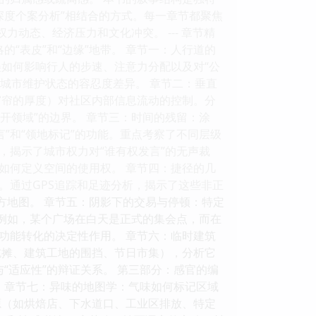
“深度个案分析”相结合的方式。每一章节都聚焦
动态、经济压力和文化冲突。 --- 章节精
“表皮”和“边缘”地带。 章节一：人行道的
如何影响行人的步速、注意力分配以及对“公
对城市维护状态的容忍度差异。 章节二：垂直
窗帘的厚度）对社区内部信息流动的控制。分
开领域”的边界。 章节三：时间的残留：涂
”和“领地标记”的功能。重点考察了不同层级
，揭示了城市权力对“谁有权发言”的无声裁
”如何定义空间的使用权。 章节四：捷径的几
。通过GPS追踪和足迹分析，揭示了这些非正
方地图。 章节五：阴影下的交易与停顿：特定
。例如，某个广场在白天是正式的集会点，而在
功能转化的决定性作用。 章节六：临时建筑
吃摊、建筑工地的围挡、节日市集），分析它
“适应性”的辩证关系。 第三部分：感官的编
 章节七：异味的地图学：气味如何标记区域
源（如烘焙店、下水道口、工业区排放、特定