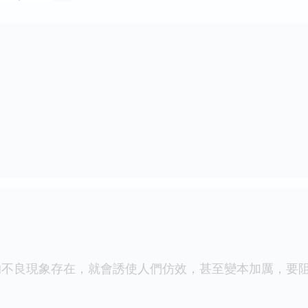
良現象存在，就會誘使人們仿效，甚至變本加厲，要阻