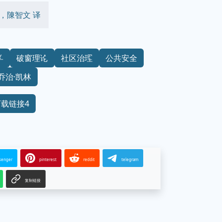
es 著，陳智文 译
学
破窗理论
社区治理
公共安全
乔治·凯林
下载链接4
senger
pinterest
reddit
telegram
复制链接