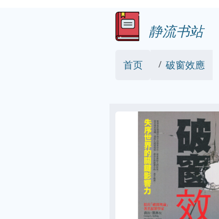
静流书站
首页
破窗效應