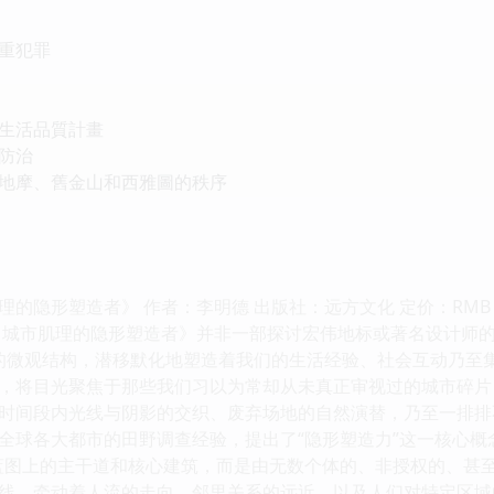
重犯罪
生活品質計畫
防治
地摩、舊金山和西雅圖的秩序
隐形塑造者》 作者：李明德 出版社：远方文化 定价：RMB 78.
：城市肌理的隐形塑造者》并非一部探讨宏伟地标或著名设计师
忘”的微观结构，潜移默化地塑造着我们的生活经验、社会互动乃
，将目光聚焦于那些我们习以为常却从未真正审视过的城市碎片
时间段内光线与阴影的交织、废弃场地的自然演替，乃至一排排
全球各大都市的田野调查经验，提出了“隐形塑造力”这一核心概念
蓝图上的主干道和核心建筑，而是由无数个体的、非授权的、甚至
线，牵动着人流的走向、邻里关系的远近，以及人们对特定区域