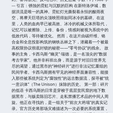
--- 引言：锈蚀的霓虹与沉默的巨构 在新特洛伊城，数
据洪流是唯一的真神。霓虹灯光撕裂着永恒的酸雨夜
空，将摩天巨塔的尖顶映照得如同冰冷的墓碑。在这
里，人类的血肉早已被高效、冰冷的机械义体所取代，
记忆可以被擦除、上传、备份，情感则被视为系统中的
低效代码，等待被优化。 然而，在这片由碳纤维、铬
合金和全息投影构筑的钢铁丛林之下，潜藏着一个被最
高权限协议彻底封锁的秘密——“零号协议”的残余。 故
事的主角，卡西乌斯·“幽灵”·瑞德，是一名顶尖的“数据
考古学家”。他并非科班出身，而是源于对旧日世界无
尽的渴望，通过黑市的“神经碎片”进行非法记忆重组的
民间学者。卡西乌斯拥有罕见的神经界面兼容性，能接
入那些被系统判定为“腐蚀性”的远古数据流，探寻被“统
一意识体”（The Unison）抹除的历史。 第一部：碎片
的低语 卡西乌斯的日常是穿梭于底层贫民窟的地下数
据黑市，与贩卖陈旧芯片、走私禁播艺术品的中间人周
旋。他正在寻找的，是一组关于“前次大坍塌”的真实记
录。官方历史将那场灾难描述为一次必要的系统重置，