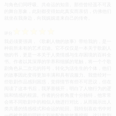
与角色们同呼吸、共命运的知音。那些曾经遥不可及
的舞台形象，此刻都变得如此真实而亲切，仿佛他们
就坐在我身边，向我娓娓道来自己的传奇。
☆
☆
☆
☆
☆
评分
我必须要强调，《歌劇人物的故事》带给我的，是一
种前所未有的艺术启迪。它不仅仅是一本关于歌剧人
物的书，更是一本关于人类情感与生存困境的百科全
书。作者以其深厚的学养和细腻的笔触，将一个个歌
剧角色从二次元的符号，转化为活生生的个体，他们
的故事因此变得更加丰满和具有说服力。我曾经对一
些歌剧作品感到困惑，觉得情节有些不可思议，但在
阅读了这本书后，我茅塞顿开，明白了人物行为的逻
辑和情感的根源。作者的分析角度十分独特，他常常
会将不同歌剧中的相似人物进行对比，从而揭示出人
类共通的情感模式和命运的轮回。我特别喜欢书中对
一些被忽视但同样出彩的配角的故事挖掘，这让歌剧