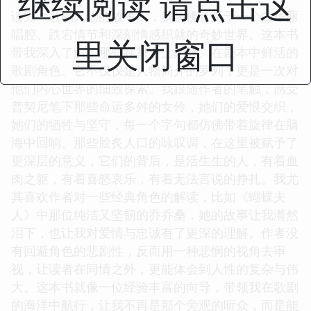
继续阅读 请点击这
读完《歌劇人物的故事》，我仿佛置身于一个由华丽
唱腔、跌宕情节和深刻情感织就的奇妙世界。这本书
里关闭窗口
带我深入了解了那些在舞台上闪耀、在剧本中鲜活的
歌剧角色。它不仅仅是人物简介的罗列，更是一次对
他们内心世界的细致探索。我跟随作者的笔触，感受
普契尼笔下那些命运多舛的女伶，她们的爱恨交织，
她们的牺牲与坚守，每一个字句都仿佛带着旋律在脑
海中回响。那些脍炙人口的咏叹调，在这里被赋予了
更深层的意义，它们的背后，是活生生的人，有着血
肉之躯，有着喜怒哀乐，有着无法言说的挣扎。我尤
其喜欢作者对一些经典角色的解读，比如《蝴蝶夫
人》中那位纯洁又坚韧的乔乔桑，她的故事让我潸然
泪下，也让我对爱情与忠诚有了更深的理解。作者没
有回避角色的悲剧性，反而用一种悲悯的视角去审
视，让读者在同情之外，更能体会到人性的复杂与伟
大。这本书就像一位经验丰富的向导，带领我在歌剧
的海洋中航行，让我不再是那个旁观的听众，而是能