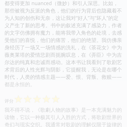
都变得更加 nuanced（微妙）和引人深思。比如，
那些被视为反派的角色，他们的行为背后也隐藏着不
为人知的创伤和无奈，这让我对“好人”与“坏人”的定
义产生了新的思考。书中的叙述充满了感染力，作者
的文字仿佛拥有魔力，能将我带入角色的处境，去感
受他们的喜悦，他们的痛苦，他们的绝望。我仿佛亲
身经历了一场又一场情感的洗礼，在《茶花女》中为
薇奥莱塔的爱情悲剧而扼腕叹息，在《弄臣》中为吉
尔达的纯真和忠诚而感动。这本书让我看到了歌剧艺
术背后的人性光辉与阴影，它提醒我，无论是在哪个
时代，人类的情感主题——爱、恨、背叛、救赎——
都是永恒的。
☆
☆
☆
☆
☆
评分
我不得不说，《歌劇人物的故事》是一本充满魅力的
读物，它以一种极其引人入胜的方式，将歌剧世界的
奇幻与现实交织。我通常对歌剧的理解仅限于旋律的