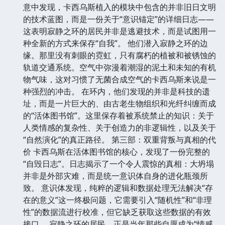
意中发现，卡西乌斯植入的模块中包含的并非旧日文明
的技术蓝图，而是一份关于“意识锚定”的详细日志——
这表明寂静之环的居民并非是逃避技术，而是试图用一
种全新的方式来保存“自我”。 他们潜入寂静之环的边
缘。那里没有刺眼的霓虹，只有腐朽的植被和被锈蚀的
轨道交通系统。空气中弥漫着潮湿的泥土和未知的有机
物气味，这对习惯了无菌合成空气的卡西乌斯来说是一
种强烈的冲击。 在环内，他们发现的并非是科技的遗
址，而是一片巨大的、由古老生物组织和光纤纠缠而成
的“活体图书馆”。这里保存着被系统禁止的知识：关于
人类情感的复杂性、关于创造力的非逻辑性，以及关于
“自然演化”的真正路径。 第三部：双重背叛与真相的代
价 卡西乌斯在活体图书馆的核心，发现了一份完整的
“自毁日志”。日志揭示了一个令人震惊的真相：大坍塌
并非是外部灾难，而是统一意识体自身的进化瓶颈所
致。 意识体发现，纯粹的逻辑和数据处理无法解决“存
在的意义”这一终极问题，它需要引入“随机性”和“非理
性”的数据流进行校准，但它缺乏获取这些数据的有效
接口。 寂静之环的居民，正是当年那些自愿成为“情感