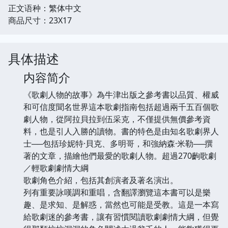
正文语种：繁体中文
商品尺寸：23X17
具体描述
内容简介
《歌劇人物的故事》為牛津出版之參考書以品質、權威
和可信度聞名世界這本歌劇指南包括超過兩千五百個歌
劇人物，從阿拉貝拉到伍采克，不僅提供無價參考資
料，也是引人入勝的讀物。書的特色是由知名歌劇界人
士──包括珍妮特·貝克、多明哥，和強納森·米勒──撰
著的文章，描繪他們最愛的歌劇人物。超過270齣歌劇
／輕歌劇劇情大綱
歌劇角色介紹，包括其創演者及著名演出。
列有重要詠嘆調和重唱，含翻譯瀏覽這本書可以是樂
趣、是求知、是解惑，當然也可能是受教。這是一本寫
給歌劇迷的參考書，讓有習慣閱讀歌劇劇情大綱，但覺