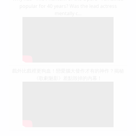
popular for 40 years? Was the lead actress
mentally c...
戲外比戲裡更狗血！戀愛腦大發作才有的神作？揭秘
《歌劇魅影》差點毀掉的內幕！