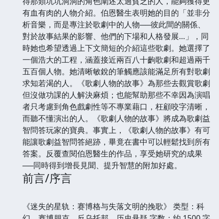
得那類坑坑洞洞的角色闡述太過貧乏的人，能夠獲得更
有血有肉的人物介紹。伯恩醫生表明她的目的「並非分
析音樂，而是專注於歌劇中的人物──彼此間的關係、
對於故事結果的影響、他們的下場和人格發展…」，同
時她也希望透過上下文簡短的介紹這些歌劇。她選擇了
一個浩大的工程，涵蓋接近兩百八十齣歌劇和超過兩千
五百個人物。她清晰敏銳的筆觸應該能滿足所有對歌劇
求知若渴的人。《歌劇人物的故事》為那些去觀賞歌劇
但沒做功課的人解決麻煩；也能幫助那些不幸因為演唱
者只考慮到角色戲劇性等不專業藉口，枉顧咬字清晰，
而聽不懂演出的人。《歌劇人物的故事》將成為歌劇益
智問答玩家的寶典。事實上，《歌劇人物的故事》有可
能讓歌劇益智問答絕跡，畢竟在書中可以輕鬆找到所有
答案。反覆查閱伯恩醫生的作品，享受她研究的成果
──同時得到增長見聞、提升智慧的附加好處。
前言/序言
《迷失的星轨：赛博格与失落文明的挽歌》 类型：科
幻、赛博朋克、反乌托邦、历史悬疑 字数：约 1500 字