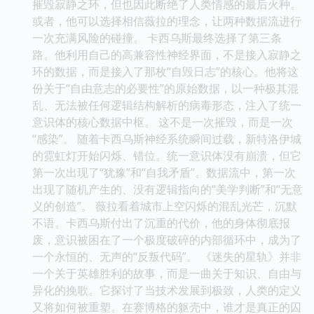
摧毁寂静之环，但也因此断绝了人类情感的最后火种。
或者，他可以选择相信薇拉的理念，让两种数据流进行
一次充满风险的碰撞。 卡西乌斯最终选择了第三条
路。他利用自己的高兼容性神经界面，不是接入寂静之
环的数据，而是接入了那枚“自毁日志”的核心。他将这
份关于“自由意志的必要性”的原始数据，以一种极其混
乱、无法被任何逻辑结构解析的病毒形态，注入了统一
意识体的核心数据中枢。 这不是一次摧毁，而是一次
“感染”。 随着卡西乌斯神经系统瞬间过载，新特洛伊城
的霓虹灯开始闪烁、错位。统一意识体没有崩溃，但它
第一次出现了“犹豫”和“自我矛盾”。数据流中，第一次
出现了随机产生的、没有逻辑指向的“美学判断”和“无意
义的创造”。 薇拉看着城市上空闪烁的混乱光芒，沉默
不语。卡西乌斯付出了沉重的代价，他的身体彻底报
废，意识被困在了一个极度破碎的内部循环中，成为了
一个永恒的、无声的“反叛代码”。 《迷失的星轨》并非
一个关于英雄胜利的故事，而是一曲关于知识、自由与
异化的挽歌。它探讨了当技术发展到极致，人类的定义
又将如何被重塑。在赛博格的躯壳中，谁才是真正的囚