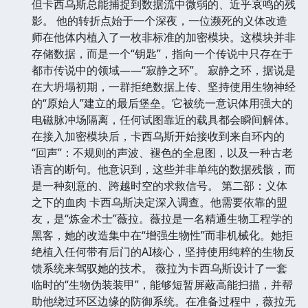
但卡西乌斯总能捕捉到数据流中微弱的、近乎哀鸣的残
影。 他的转折点始于一个深夜，一位濒死的义体改造
师在他体内植入了一枚非标准的加密模块。这模块并非
存储数据，而是一个“钥匙”，指向一个传说中只存在于
都市传说中的领域——“寂静之环”。 寂静之环，据说是
在大坍塌初期，一群拒绝数据上传、坚持使用生物神经
的“原始人”建立的最后堡垒。它被统一意识体用强大的
电磁脉冲场隔离，任何试图靠近的载具都会瞬间解体。
在接入加密模块后，卡西乌斯开始接收到来自环内的
“回声”：不规则的声波、褪色的全息图，以及一种古老
语言的断句。他意识到，这些并非单纯的数据残骸，而
是一种刻意的、跨越时空的求救信号。 第二部：义体
之下的血肉 卡西乌斯决定深入调查。他需要依靠的盟
友，是“炼金术士”薇拉。薇拉是一名精通生物工程学的
黑客，她的改造集中在“增强生物性”而非机械化。她拒
绝植入任何带有后门的AI核心，坚持使用纯粹的生物反
馈系统来驾驭她的技术。 薇拉为卡西乌斯设计了一套
临时的“生物伪装装甲”，能够短暂屏蔽高能扫描，并帮
助他绕过环区边缘的防御系统。在准备过程中，薇拉无