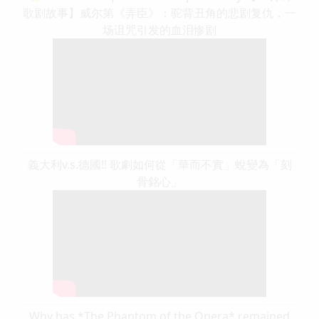
歌剧故事】威尔第《弄臣》：驼背丑角的悲剧复仇，一
场诅咒引发的血泪惨剧
義大利v.s.德國!! 歌劇如何從「華而不實」蛻變為「刻
骨銘心」
Why has *The Phantom of the Opera* remained