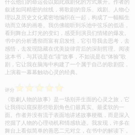
什么他们的命运会以如此戏剧化的方式展开。作者的
叙述如同精密的丝线，将歌剧的音乐、戏剧、人物心
理以及历史文化紧密地编织在一起，构成了一幅幅生
动而立体的画卷。我仿佛能听到乐池中弦乐的低语，
看到舞台上灯光的变幻，感受到演员们情绪的爆发。
书中的分析透彻而富有启发性，它引导我去思考，去
感悟，去发现隐藏在优美旋律背后的深刻哲理。阅读
这本书，与其说是在“读”故事，不如说是在“体验”歌
剧，它让我在脑海中构建了一个属于自己的歌剧院，
上演着一幕幕触动心灵的经典。
☆
☆
☆
☆
☆
评分
《歌劇人物的故事》是一场别开生面的心灵之旅，它
让我得以窥探那些歌剧角色们最真实、最柔软的一
面。作者并没有流于表面地讲述故事梗概，而是深入
挖掘了人物的心理动机和情感轨迹。我发现，许多在
舞台上看似简单的善恶二元对立，在书中的解读下，