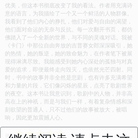
优美，但这本书彻底改变了我的看法。作者用充满诗
意的语言，为我描绘了一个又一个鲜活的人物群像。
我看到了他们内心的挣扎，他们对爱与自由的渴望，
他们面对命运的无奈与反抗。每一次翻开书页，都仿
佛踏入了一个全新的世界，与不同的灵魂对话。我被
《卡门》中那位自由奔放的吉普赛女郎深深吸引，她
的热情，她的叛逆，她的致命魅力，在作者笔下被展
现得淋漓尽致。我能感受到她内心深处的孤独与对真
爱的追求，即便最终走向毁灭，也依然光芒四射。同
时，书中的故事并非全然是悲剧，也有许多充满希望
和力量的片段，它们像闪烁的星辰，点亮了歌剧世界
的夜空。这本书让我意识到，歌剧中的人物，并非高
高在上的神祇，而是与我们一样，有着复杂情感和深
刻欲望的普通人，只不过他们的故事被放大，被唱
响，因此更加震撼人心。
☆
☆
☆
☆
☆
评分