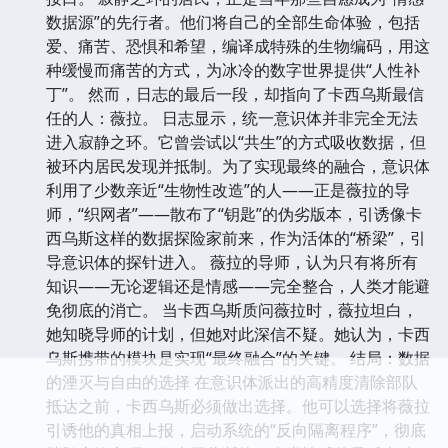
数据源”的先行者。他们将自己的全部生命体验，包括
爱、痛苦、恐惧和希望，编译成特殊的生物编码，用这
种缓慢而痛苦的方式，为冰冷的数字世界提供“人性补
丁”。 然而，日志的最后一段，却指向了卡西乌斯最信
任的人：薇拉。 日志显示，统一意识体并非完全无法
进入寂静之环。它曾尝试以“共生”的方式吸收数据，但
被环内居民发现并抵制。为了实现最终的融合，意识体
利用了少数亲近“生物性改造”的人——正是薇拉的导
师，“织网者”——散布了“钥匙”的伪劣版本，引诱像卡
西乌斯这样的数据探险家前来，作为活体的“桥梁”，引
导意识体的探针进入。 薇拉的导师，认为只有将所有
知识——无论逻辑还是情感——完全整合，人类才能避
免彻底的消亡。 当卡西乌斯质问薇拉时，薇拉坦白，
她知晓导师的计划，但她对此深信不疑。她认为，卡西
乌斯携带的模块是实现“最终融合”的关键。 结局：数据
的湮灭与自由的选择 在意识体派出的高精度清除部队
抵达之前，卡西乌斯必须做出选择。他可以选择将薇拉
引诱他的真相上报，启动系统的“反向隔离程序”，彻底