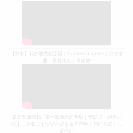
【兒歌】我的朋友在哪裡｜Nursery Rhymes｜兒童歌
曲｜寶寶律動｜貝樂虎
邰肇玫 施碧梧 - 第一個春天的早晨 | 帶動唱 | 經典兒
歌 | 兒童歌曲 | 幼兒音樂 | 童謠串燒 | 熱門童謠 | 兒
童律動