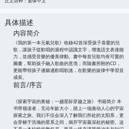
正文语种：繁体中文
具体描述
内容简介
《我的第一本元氣兒歌》收錄42首深受孩子喜愛的兒
歌，讓孩子從歡唱的過程中認識文字，增進語文表達能
力，並感受音樂的優美律動。書中每首兒歌均有可愛的
圖畫，幫助孩子融入歌曲的意境；而隨書所附的CD，
更能帶領孩子邊聽邊歡唱歌謠，在歡樂的旋律中學習並
成長。
前言/序言
《探索宇宙的奥秘：一趟星际穿越之旅》 书籍简介 本
书带领读者，无论年龄大小，踏上一场激动人心的宇宙
探索之旅。我们不仅会深入了解我们所处的太阳系，更
会穿梭于浩瀚的星系之间，揭开宇宙最深处的秘密。这
不是一本枯燥的教科书，而是一场充满视觉冲击与知识