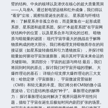
臂的结构、中央的核球以及潜伏在核心的超大质量黑洞
——人马座A。通过射电望远镜和红外成像，我们得以
“看穿”尘埃，观察恒星诞生的星云。 星系团与纤维结
构： 了解星系并非孤立存在，而是聚集在一起形成星
系群、星系团和超星系团。探讨“本超星系团”在宇宙网
状结构中的位置，以及星系合并与演化的过程。 暗物
质与暗能量的谜团： 现代宇宙学最大的挑战在于解释
物质构成的绝大部分。我们将梳理支持暗物质存在的间
接证据（如星系旋转曲线和引力透镜效应），并探讨暗
能量如何驱动宇宙加速膨胀，揭示其对宇宙未来命运的
关键影响。 第四部分：宇宙的起源与终结 最后，我们
将回到时间的原点，探讨我们对宇宙开端的理解。 大
爆炸理论的基石： 详细介绍支撑大爆炸理论的三大支
柱：哈勃定律（宇宙膨胀）、宇宙微波背景辐射
（CMB）和轻元素的丰度。我们将分析CMB的微小温
度波动，它们是结构形成的“种子”。 暴胀理论的解释
力： 探讨暴胀理论如何解决了视界问题和平坦性问
题，描绘了宇宙在诞生后极短时间内剧烈扩张的场景。
对宇宙未来的预测： 根据暗能量的性质，我们推测了