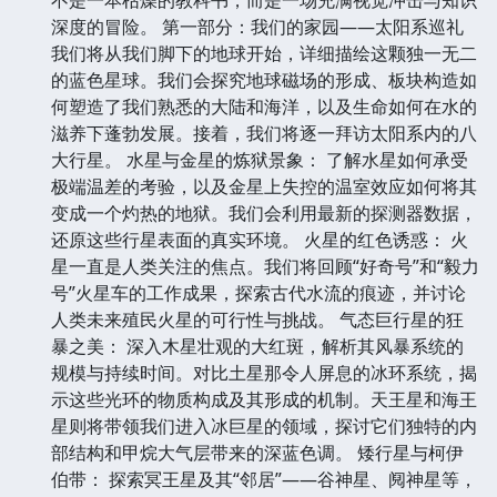
深度的冒险。 第一部分：我们的家园——太阳系巡礼
我们将从我们脚下的地球开始，详细描绘这颗独一无二
的蓝色星球。我们会探究地球磁场的形成、板块构造如
何塑造了我们熟悉的大陆和海洋，以及生命如何在水的
滋养下蓬勃发展。接着，我们将逐一拜访太阳系内的八
大行星。 水星与金星的炼狱景象： 了解水星如何承受
极端温差的考验，以及金星上失控的温室效应如何将其
变成一个灼热的地狱。我们会利用最新的探测器数据，
还原这些行星表面的真实环境。 火星的红色诱惑： 火
星一直是人类关注的焦点。我们将回顾“好奇号”和“毅力
号”火星车的工作成果，探索古代水流的痕迹，并讨论
人类未来殖民火星的可行性与挑战。 气态巨行星的狂
暴之美： 深入木星壮观的大红斑，解析其风暴系统的
规模与持续时间。对比土星那令人屏息的冰环系统，揭
示这些光环的物质构成及其形成的机制。天王星和海王
星则将带领我们进入冰巨星的领域，探讨它们独特的内
部结构和甲烷大气层带来的深蓝色调。 矮行星与柯伊
伯带： 探索冥王星及其“邻居”——谷神星、阋神星等，