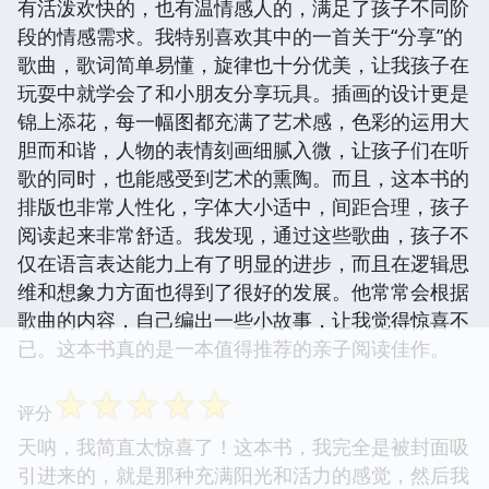
有活泼欢快的，也有温情感人的，满足了孩子不同阶
段的情感需求。我特别喜欢其中的一首关于“分享”的
歌曲，歌词简单易懂，旋律也十分优美，让我孩子在
玩耍中就学会了和小朋友分享玩具。插画的设计更是
锦上添花，每一幅图都充满了艺术感，色彩的运用大
胆而和谐，人物的表情刻画细腻入微，让孩子们在听
歌的同时，也能感受到艺术的熏陶。而且，这本书的
排版也非常人性化，字体大小适中，间距合理，孩子
阅读起来非常舒适。我发现，通过这些歌曲，孩子不
仅在语言表达能力上有了明显的进步，而且在逻辑思
维和想象力方面也得到了很好的发展。他常常会根据
歌曲的内容，自己编出一些小故事，让我觉得惊喜不
已。这本书真的是一本值得推荐的亲子阅读佳作。
☆
☆
☆
☆
☆
评分
天呐，我简直太惊喜了！这本书，我完全是被封面吸
引进来的，就是那种充满阳光和活力的感觉，然后我