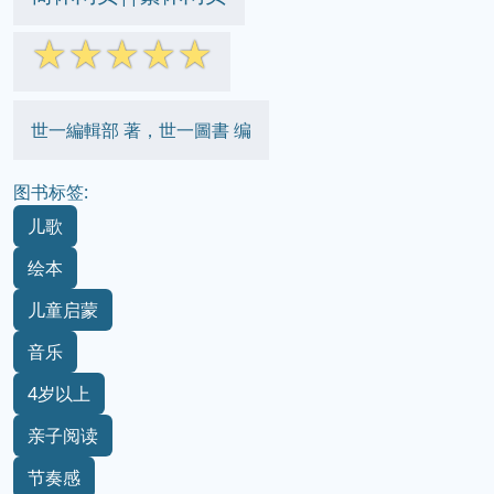
☆
☆
☆
☆
☆
世一編輯部 著，世一圖書 编
图书标签:
儿歌
绘本
儿童启蒙
音乐
4岁以上
亲子阅读
节奏感