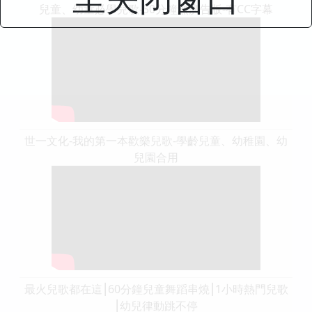
兒童、幼童必學兒歌-50分鐘無廣告版-有CC字幕
世一文化-我的第一本歡樂兒歌-學齡兒童、幼稚園、幼
兒園合用
最火兒歌都在這⎮60分鐘兒童舞蹈串燒⎮1小時熱門兒歌
⎮幼兒律動跳不停