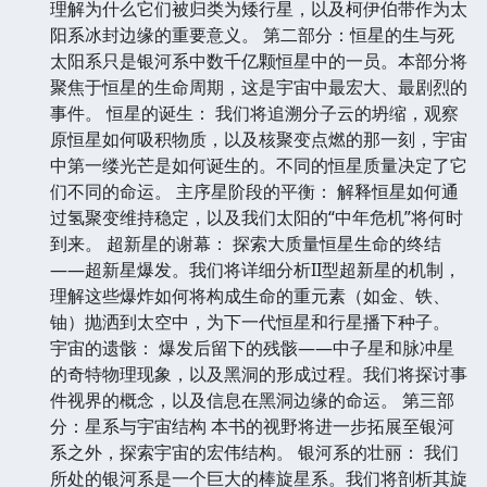
理解为什么它们被归类为矮行星，以及柯伊伯带作为太
阳系冰封边缘的重要意义。 第二部分：恒星的生与死
太阳系只是银河系中数千亿颗恒星中的一员。本部分将
聚焦于恒星的生命周期，这是宇宙中最宏大、最剧烈的
事件。 恒星的诞生： 我们将追溯分子云的坍缩，观察
原恒星如何吸积物质，以及核聚变点燃的那一刻，宇宙
中第一缕光芒是如何诞生的。不同的恒星质量决定了它
们不同的命运。 主序星阶段的平衡： 解释恒星如何通
过氢聚变维持稳定，以及我们太阳的“中年危机”将何时
到来。 超新星的谢幕： 探索大质量恒星生命的终结
——超新星爆发。我们将详细分析II型超新星的机制，
理解这些爆炸如何将构成生命的重元素（如金、铁、
铀）抛洒到太空中，为下一代恒星和行星播下种子。
宇宙的遗骸： 爆发后留下的残骸——中子星和脉冲星
的奇特物理现象，以及黑洞的形成过程。我们将探讨事
件视界的概念，以及信息在黑洞边缘的命运。 第三部
分：星系与宇宙结构 本书的视野将进一步拓展至银河
系之外，探索宇宙的宏伟结构。 银河系的壮丽： 我们
所处的银河系是一个巨大的棒旋星系。我们将剖析其旋