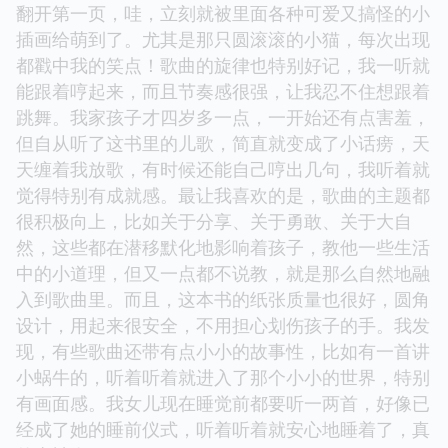
翻开第一页，哇，立刻就被里面各种可爱又搞怪的小
插画给萌到了。尤其是那只圆滚滚的小猫，每次出现
都戳中我的笑点！歌曲的旋律也特别好记，我一听就
能跟着哼起来，而且节奏感很强，让我忍不住想跟着
跳舞。我家孩子才四岁多一点，一开始还有点害羞，
但自从听了这书里的儿歌，简直就变成了小话痨，天
天缠着我放歌，有时候还能自己哼出几句，我听着就
觉得特别有成就感。最让我喜欢的是，歌曲的主题都
很积极向上，比如关于分享、关于勇敢、关于大自
然，这些都在潜移默化地影响着孩子，教他一些生活
中的小道理，但又一点都不说教，就是那么自然地融
入到歌曲里。而且，这本书的纸张质量也很好，圆角
设计，用起来很安全，不用担心划伤孩子的手。我发
现，有些歌曲还带有点小小的故事性，比如有一首讲
小蜗牛的，听着听着就进入了那个小小的世界，特别
有画面感。我女儿现在睡觉前都要听一两首，好像已
经成了她的睡前仪式，听着听着就安心地睡着了，真