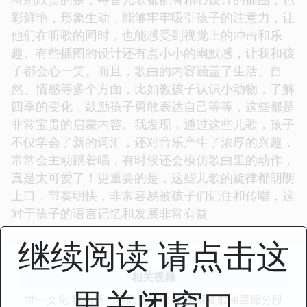
彩鲜艳，形象生动，能够牢牢吸引孩子的注意力，让
他们在听歌的同时，也能感受到视觉上的冲击和乐
趣。有些插图的设计还有点小小的幽默感，让我和孩
子都会心一笑。而且，歌曲的内容涵盖了生活、自
然、情感等多个方面，比如教孩子认识小动物，了解
四季的变化，鼓励孩子勇敢表达自己等等，这些都是
非常宝贵的启蒙内容。我发现，通过这些儿歌，孩子
不仅学会了新的词汇，还对音乐产生了浓厚的兴趣，
常常会主动跟着唱，有时候还会模仿歌曲里的动作，
真是太可爱了！更重要的是，这些儿歌的旋律都朗朗
上口，节奏明快，非常容易被孩子们记住和传唱，这
对于孩子的语言记忆和发展非常有益。
继续阅读 请点击这
相关视频
里关闭窗口
世一文化 我的第一本歡樂兒歌-附字幕及歌曲章節分段