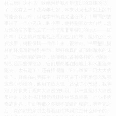
林去玩》这本书！这绝对是我今年读过的最棒的书
了，没有之一！我今年七岁，本来以为七岁以上的书
可能会有点难，但这本书简直太适合我了！里面的故
事讲了一个小男孩，叫小宇，他特别喜欢大自然，然
后他的爷爷带他去了一个非常非常特别的地方——紅
樹林！我之前只在电视上看到过紅樹林，觉得它们长
在水里，树根像脚一样伸出来，很神奇。书里把紅樹
林的环境写得特别生动，我好像真的能闻到海水的味
道，听到海浪的声音，还能看到各种各样的小动物！
特别是那些彈塗魚，它们居然能在陆地上和水里跑来
跑去，太有趣了！还有招潮蟹，它们举着一只大大的
钳子，好像在向我挥手！书里还讲了小宇是怎么观察
这些小动物的，他用了放大镜，还做了小笔记，我学
到了好多关于观察大自然的知识。我一直觉得大自然
很神奇，这本书让我觉得紅樹林简直就是一个小小的
奇迹世界，里面有那么多我不知道的秘密，我看完之
后，真的好想亲眼去看看紅樹林到底是什么样子的！