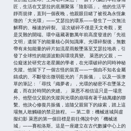
匠，生活在艾瑟拉的底層聚落「陰影區」。他的生活平
靜而規律，直到一個夜晚，他親眼目睹了被視為永恆象
徵的「大光環」——艾瑟拉的環系——發生了一次無法
解釋的、極速的碎裂。 這次破碎不僅是天文奇觀，更
是災難的開端。環中蘊藏著數萬年前高度發達的「先祖
文明」遺留下的能量核心與知識庫。光環碎裂後，無數
帶有未知能量的碎片如流星雨般墜落至艾瑟拉地表，引
發了全球性的能源波動與環境異變。 萊恩的父親，一
位癡迷於研究古老星圖的學者，在光環破碎的同時神秘
失蹤。他留下了一個古怪的裝置——一個由不知名金屬
鑄成的、不斷發出微弱藍光的「共振儀」，以及一張潦
草的筆記：「尋找『織夢者』，光環的秘密不在墜落之
處，而在於時間的夾縫。」 萊恩不相信這只是一場意
外。他堅信父親的失蹤與光環的崩塌有著千絲萬縷的聯
繫。他決心修復共振儀，追隨父親留下的線索，踏上這
場無人敢觸碰的禁忌旅程。 --- 第二章：機械迷城與虛
擬幻影 萊恩的第一個目標是前往傳說中的「機械迷
城」——賽柏洛斯。這是一座建立在古代數據中心上的