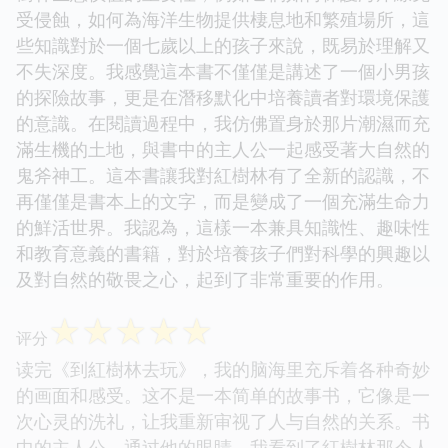
受侵蝕，如何為海洋生物提供棲息地和繁殖場所，這
些知識對於一個七歲以上的孩子來說，既易於理解又
不失深度。我感覺這本書不僅僅是講述了一個小男孩
的探險故事，更是在潛移默化中培養讀者對環境保護
的意識。在閱讀過程中，我仿佛置身於那片潮濕而充
滿生機的土地，與書中的主人公一起感受著大自然的
鬼斧神工。這本書讓我對紅樹林有了全新的認識，不
再僅僅是書本上的文字，而是變成了一個充滿生命力
的鮮活世界。我認為，這樣一本兼具知識性、趣味性
和教育意義的書籍，對於培養孩子們對科學的興趣以
及對自然的敬畏之心，起到了非常重要的作用。
☆
☆
☆
☆
☆
评分
读完《到紅樹林去玩》，我的脑海里充斥着各种奇妙
的画面和感受。这不是一本简单的故事书，它像是一
次心灵的洗礼，让我重新审视了人与自然的关系。书
中的主人公，通过他的眼睛，我看到了紅樹林那令人