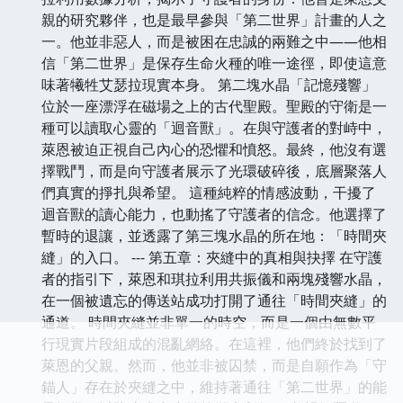
親的研究夥伴，也是最早參與「第二世界」計畫的人之
一。他並非惡人，而是被困在忠誠的兩難之中——他相
信「第二世界」是保存生命火種的唯一途徑，即使這意
味著犧牲艾瑟拉現實本身。 第二塊水晶「記憶殘響」
位於一座漂浮在磁場之上的古代聖殿。聖殿的守衛是一
種可以讀取心靈的「迴音獸」。在與守護者的對峙中，
萊恩被迫正視自己內心的恐懼和憤怒。最終，他沒有選
擇戰鬥，而是向守護者展示了光環破碎後，底層聚落人
們真實的掙扎與希望。 這種純粹的情感波動，干擾了
迴音獸的讀心能力，也動搖了守護者的信念。他選擇了
暫時的退讓，並透露了第三塊水晶的所在地：「時間夾
縫」的入口。 --- 第五章：夾縫中的真相與抉擇 在守護
者的指引下，萊恩和琪拉利用共振儀和兩塊殘響水晶，
在一個被遺忘的傳送站成功打開了通往「時間夾縫」的
通道。 時間夾縫並非單一的時空，而是一個由無數平
行現實片段組成的混亂網絡。在這裡，他們終於找到了
萊恩的父親。然而，他並非被囚禁，而是自願作為「守
錨人」存在於夾縫之中，維持著通往「第二世界」的能