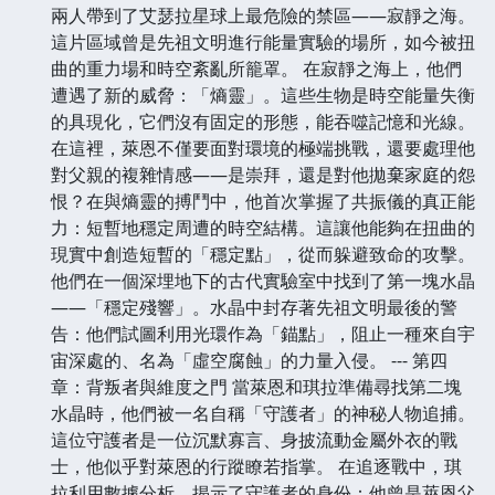
兩人帶到了艾瑟拉星球上最危險的禁區——寂靜之海。
這片區域曾是先祖文明進行能量實驗的場所，如今被扭
曲的重力場和時空紊亂所籠罩。 在寂靜之海上，他們
遭遇了新的威脅：「熵靈」。這些生物是時空能量失衡
的具現化，它們沒有固定的形態，能吞噬記憶和光線。
在這裡，萊恩不僅要面對環境的極端挑戰，還要處理他
對父親的複雜情感——是崇拜，還是對他拋棄家庭的怨
恨？在與熵靈的搏鬥中，他首次掌握了共振儀的真正能
力：短暫地穩定周遭的時空結構。這讓他能夠在扭曲的
現實中創造短暫的「穩定點」，從而躲避致命的攻擊。
他們在一個深埋地下的古代實驗室中找到了第一塊水晶
——「穩定殘響」。水晶中封存著先祖文明最後的警
告：他們試圖利用光環作為「錨點」，阻止一種來自宇
宙深處的、名為「虛空腐蝕」的力量入侵。 --- 第四
章：背叛者與維度之門 當萊恩和琪拉準備尋找第二塊
水晶時，他們被一名自稱「守護者」的神秘人物追捕。
這位守護者是一位沉默寡言、身披流動金屬外衣的戰
士，他似乎對萊恩的行蹤瞭若指掌。 在追逐戰中，琪
拉利用數據分析，揭示了守護者的身份：他曾是萊恩父