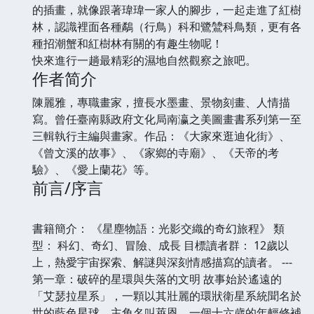
的插畫，就像跟著瑋瑋一家人的腳步，一起走進了紅樹
林，認識裡面各種鷸（行鳥）科和鷺鷥科鳥類，更有各
種招潮蟹和紅樹林有關的有趣生物呢！
快來進行一趟最精彩的濕地自然觀察之旅吧。
作者简介
陳麗雅，專職畫家，擅長水墨畫、景物刻畫、人情描
寫。曾任臺南縣政府文化局南瀛之美圖畫書系列第一至
三輯執行主編與畫家。作品：《大家來逛迪化街》、
《曾文溪的故事》、《家鄉的寺廟》、《天帝的考
驗》、《愛上蘭花》等。
前言/序言
書籍簡介： 《星塵物語：光影交織的奇幻旅程》 類
型： 科幻、奇幻、冒險、成長 目標讀者群： 12歲以
上，熱愛宇宙探索、解謎與深刻情感描寫的讀者。 ---
第一章：破碎的星環與失落的文明 故事始於遙遠的
「艾瑟拉星系」，一顆以其壯麗的環狀衛星系統聞名於
世的藍色星球。主角名叫萊恩，一個十六歲的年輕修補