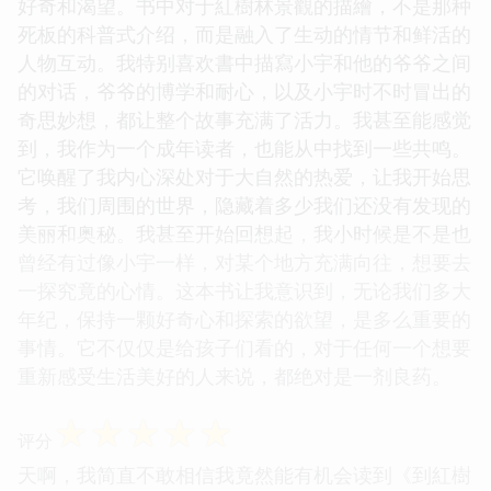
好奇和渴望。书中对于紅樹林景觀的描繪，不是那种
死板的科普式介绍，而是融入了生动的情节和鲜活的
人物互动。我特别喜欢書中描寫小宇和他的爷爷之间
的对话，爷爷的博学和耐心，以及小宇时不时冒出的
奇思妙想，都让整个故事充满了活力。我甚至能感觉
到，我作为一个成年读者，也能从中找到一些共鸣。
它唤醒了我内心深处对于大自然的热爱，让我开始思
考，我们周围的世界，隐藏着多少我们还没有发现的
美丽和奥秘。我甚至开始回想起，我小时候是不是也
曾经有过像小宇一样，对某个地方充满向往，想要去
一探究竟的心情。这本书让我意识到，无论我们多大
年纪，保持一颗好奇心和探索的欲望，是多么重要的
事情。它不仅仅是给孩子们看的，对于任何一个想要
重新感受生活美好的人来说，都绝对是一剂良药。
☆
☆
☆
☆
☆
评分
天啊，我简直不敢相信我竟然能有机会读到《到紅樹