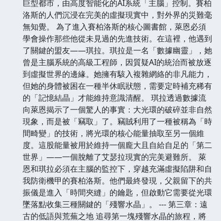
巨型都市，由高度智能化的AI系統「主腦」控制。賽柏
洛斯的人們沉浸在完美的虛擬現實中，對外界的災難毫
無知覺。 為了進入賽柏洛斯的核心圖書館，萊恩必須
學會操作那些他從未見過的先進技術。在這裡，他遇到
了關鍵的盟友——琪拉。琪拉是一名「數據幽靈」，她
曾是主腦系統的高級工程師，因質疑AI的統治而被放逐
到虛擬世界的邊緣。她擁有駭入複雜網絡的非凡能力，
但她的身體被困在一種半休眠狀態，需要定時補充稀有
的「記憶結晶」才能維持意識清醒。 琪拉透過數據流
向萊恩揭示了一個驚人的事實：大光環的破碎並非自然
現象，而是被「竊取」了。竊賊利用了一種被稱為「時
間畸變」的技術，將光環的核心能量抽取至另一個維
度。這股能量被用於維持一個龐大且自給自足的「第二
世界」——一個脫離了艾瑟拉現實的完美避難所。 萊
恩和琪拉必須在主腦的監控下，穿越充滿虛擬陷阱和自
我防衛機甲的賽柏洛斯。他們最終發現，父親留下的共
振儀是進入「時間夾縫」的鑰匙，但啟動它需要從光環
墜落點收集三種關鍵的「殘響水晶」。 --- 第三章：遠
古的低語與荒蕪之地 追尋第一塊殘響水晶的旅程，將