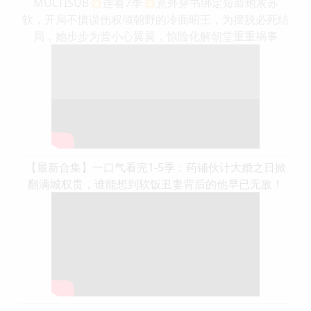
MULTISUB💥连看7季💥意外穿书绑定短命炮灰苏
软，开局不慎误伤权倾朝野的冷面昭王，为摆脱必死结
局，她步步为营小心翼翼，惊险化解朝堂重重祸事
【最新合集】一口气看完1-5季：药铺伙计大婚之日掀
翻满城权贵，谁能想到软饭丑妻背后的他早已无敌！