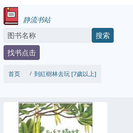
静流书站
搜索
找书点击
首页
到紅樹林去玩 [7歲以上]