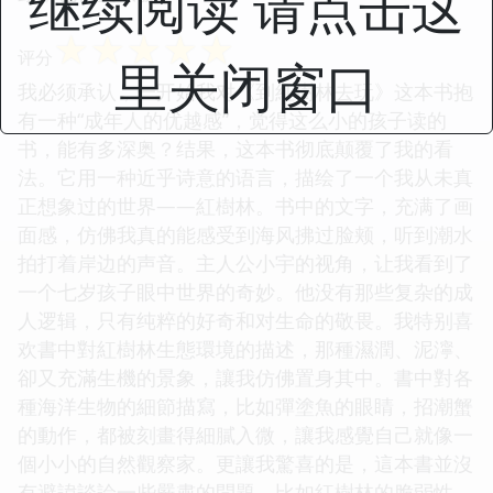
继续阅读 请点击这
☆
☆
☆
☆
☆
评分
里关闭窗口
我必须承认，一开始我对《到紅樹林去玩》这本书抱
有一种“成年人的优越感”，觉得这么小的孩子读的
书，能有多深奥？结果，这本书彻底颠覆了我的看
法。它用一种近乎诗意的语言，描绘了一个我从未真
正想象过的世界——紅樹林。书中的文字，充满了画
面感，仿佛我真的能感受到海风拂过脸颊，听到潮水
拍打着岸边的声音。主人公小宇的视角，让我看到了
一个七岁孩子眼中世界的奇妙。他没有那些复杂的成
人逻辑，只有纯粹的好奇和对生命的敬畏。我特别喜
欢書中對紅樹林生態環境的描述，那種濕潤、泥濘、
卻又充滿生機的景象，讓我仿佛置身其中。書中對各
種海洋生物的細節描寫，比如彈塗魚的眼睛，招潮蟹
的動作，都被刻畫得細膩入微，讓我感覺自己就像一
個小小的自然觀察家。更讓我驚喜的是，這本書並沒
有避諱談論一些嚴肅的問題，比如紅樹林的脆弱性，