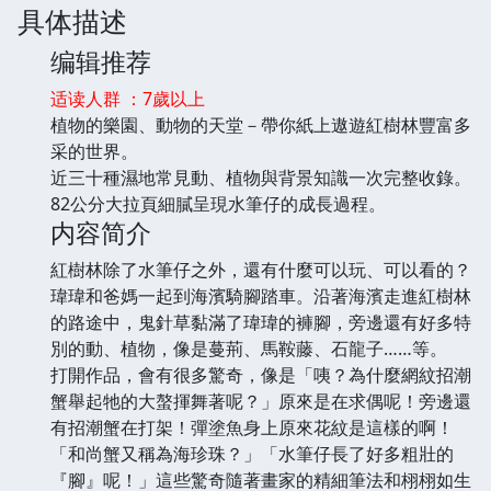
具体描述
编辑推荐
适读人群 ：7歲以上
植物的樂園、動物的天堂－帶你紙上遨遊紅樹林豐富多
采的世界。
近三十種濕地常見動、植物與背景知識一次完整收錄。
82公分大拉頁細膩呈現水筆仔的成長過程。
内容简介
紅樹林除了水筆仔之外，還有什麼可以玩、可以看的？
瑋瑋和爸媽一起到海濱騎腳踏車。沿著海濱走進紅樹林
的路途中，鬼針草黏滿了瑋瑋的褲腳，旁邊還有好多特
別的動、植物，像是蔓荊、馬鞍藤、石龍子……等。
打開作品，會有很多驚奇，像是「咦？為什麼網紋招潮
蟹舉起牠的大螯揮舞著呢？」原來是在求偶呢！旁邊還
有招潮蟹在打架！彈塗魚身上原來花紋是這樣的啊！
「和尚蟹又稱為海珍珠？」「水筆仔長了好多粗壯的
『腳』呢！」這些驚奇隨著畫家的精細筆法和栩栩如生