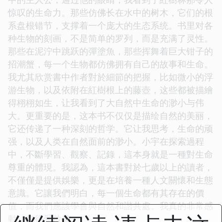
惊叹的生命力。那些仿佛长在水中的树木，它们的根
系盘根错节，支撑着一个庞大的生态系统。书里对各
种生物的刻画，不是简单的罗列，而是充满了灵性。
那些在泥泞中跳跃的彈塗魚，那些挥舞着巨大钳子的
招潮蟹，每一个生物都仿佛拥有自己的故事和生命。
我尤其欣赏書中作者對於細節的把握，比如微小的浮
游生物，以及依附在紅樹根上的藤壺，这些都被描繪
得栩栩如生，让我看到了大自然中生命的渺小与伟
大。更重要的是，这本书不仅仅是描绘自然的美丽，
它还传递了一种深刻的哲学。它让我思考，生命的顽
强，以及人类在自然面前的渺小。小宇在探索過程
中，不斷學習、觀察、記錄，這本身就是一種對生命
尊重的體現。我認為，這本書對於七歲以上的讀者，
不僅僅是提供娛樂，更是在培養一種人文關懷和生態
意識。它讓我們明白，每一個生命都有其存在的價
值，而我們應該學會與自然和諧共處。我真的非常感
動，也很受啟發。