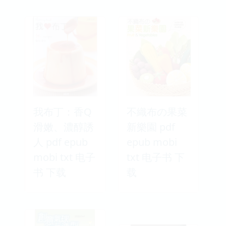
我布丁：香Q
不織布の果菜
滑嫩、濃醇誘
新樂園 pdf
人 pdf epub
epub mobi
mobi txt 电子
txt 电子书 下
书 下载
载