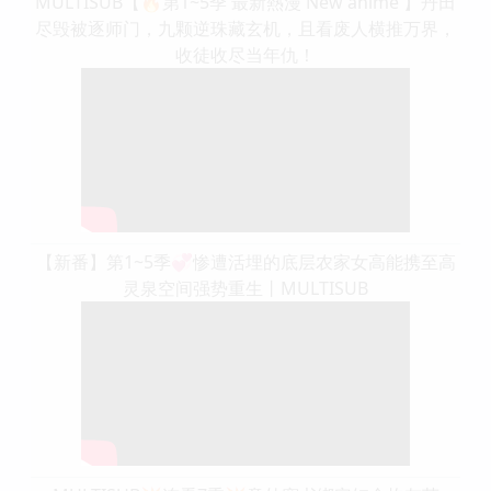
MULTISUB【🔥第1~5季 最新熱漫 New anime 】丹田
尽毁被逐师门，九颗逆珠藏玄机，且看废人横推万界，
收徒收尽当年仇！
【新番】第1~5季💞惨遭活埋的底层农家女高能携至高
灵泉空间强势重生丨MULTISUB