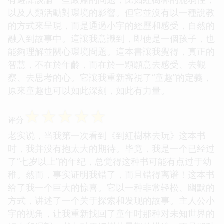
以及人類活動對環境的影響。但它並沒有以一種說教
的方式來呈現，而是通過小宇的經歷和感受，自然的
融入到故事中。這讓我意識到，即使是一個孩子，也
能夠理解並關心環境問題。這本書讓我覺得，真正的
智慧，不在於年齡，而在於一顆願意去感受、去觀
察、去思考的心。它讓我重新審視了“童趣”的定義，
原來童趣也可以如此深刻，如此有力量。
☆
☆
☆
☆
☆
评分
老实说，当我第一次看到《到紅樹林去玩》这本书
时，我并没有抱太大的期待。毕竟，我是一个已经过
了“七岁以上”的年纪，总觉得这种书可能有点过于幼
稚。然而，事实证明我错了，而且错得离谱！这本书
给了我一个巨大的惊喜。它以一种非常轻松、幽默的
方式，讲述了一个关于探索和发现的故事。主人公小
宇的视角，让我重新找回了童年时那种对未知世界的