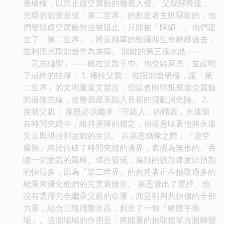
量橋樑，以防止虛空腐蝕的徹底入侵。 父親解釋道，
光環的能量是被「第二世界」的創造者主動竊取的，他
們發現虛空腐蝕無法被阻止，只能被「隔絕」。他們建
立了「第二世界」，將最精華的知識和生命轉移過去，
並利用光環能量作為屏障。 關鍵的第三塊水晶——
「意志殘響」——就在父親手中。他交給萊恩，並說明
了最終的抉擇： 1. 犧牲父親： 摧毀能量橋樑，讓「第
二世界」的文明重返艾瑟拉，但這會削弱抵禦虛空腐蝕
的最後防線，使整個星系陷入長期的混亂與危險。 2.
接替父親： 萊恩必須繼承「守錨人」的職責，永遠留
在時間夾縫中，維持屏障的穩定，但這意味著他將永遠
失去與琪拉和故鄉的生活。 在萊恩猶豫之際，「虛空
腐蝕」終於衝破了時間夾縫的邊界，表現為無形的、吞
噬一切意義的黑暗。琪拉發現，腐蝕的擴散速度比預期
的快得多，因為「第二世界」的創造者正在抽取過多的
能量來優化他們的完美避難所。 萊恩做出了選擇。他
沒有選擇完全繼承父親的命運，而是利用共振儀的全部
力量，結合三塊殘響水晶，創造了一個「動態平衡
場」。這個場域的作用是：將能量的抽取從單方面轉變