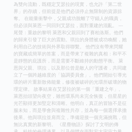
為雙向流動，既穩定艾瑟拉的現實，也允許「第二世
界」的存續，但前提是他們必須停止無限制的資源掠
奪。 在能量衝擊中，父親成功脫離了守錨人的職責，
但必須與萊恩一同回到艾瑟拉，面對重建的混亂。 ---
尾聲：重啟的黎明 萊恩和父親回到了賽柏洛斯。他們
的歸來引發了巨大的震動。琪拉的身體被成功喚醒，她
利用自己的技術與外界取得聯繫。 他們沒有帶來閃耀
的寶藏或簡單的答案，而是帶來了複雜的真相：和平不
是靜態的庇護所，而是需要不斷維持的動態平衡。 萊
恩與父親、琪拉，以及那位曾是敵人的守護者，共同建
立了一個跨越維度的「協調委員會」。他們開始引導光
環的碎片重新散佈能量，修復被破碎的光環所破壞的物
理定律。 故事結束在艾瑟拉的第一個「重建之年」。
萊恩抬頭望向夜空，雖然環系尚未完全恢復，但星星的
光芒顯得更加堅定和清晰。他明白，真正的冒險不是征
服未知，而是學會與複雜性共存，並為每一個選擇承擔
後果。他與琪拉並肩而立，準備迎接一個充滿挑戰，但
無比真實的新黎明。 《星塵物語》探討了文明的傳
承、科技的倫理邊界，以及個體在面對宏大宇宙力量