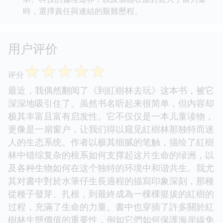
時，選擇責任與連結的艱難歷程。
用户评价
☆
☆
☆
☆
☆
评分
最近，我偶然翻阅了《到紅樹林去玩》这本书，被它
深深地吸引住了。虽然书名听起来很简单，但内容却
极其丰富且富有启发性。它不仅仅是一本儿童读物，
更像是一扇窗户，让我们得以窥见紅樹林那独特而迷
人的生态系统。作者以极其细腻的笔触，描绘了紅樹
林中错综复杂的根系如何支撑起这片生命的绿洲，以
及各种生物如何在这个独特的环境中和谐共生。我尤
其对書中對於水筆仔生長過程的描寫印象深刻，那種
從種子發芽、扎根，到最終成為一棵棵挺拔的紅樹的
过程，充滿了生命的力量。書中也穿插了許多關於紅
樹林生態價值的重要性，例如它們如何保護海岸線免