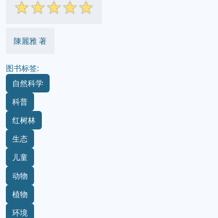
☆
☆
☆
☆
☆
陳麗雅 著
图书标签:
自然科学
科普
红树林
生态
儿童
动物
植物
环境