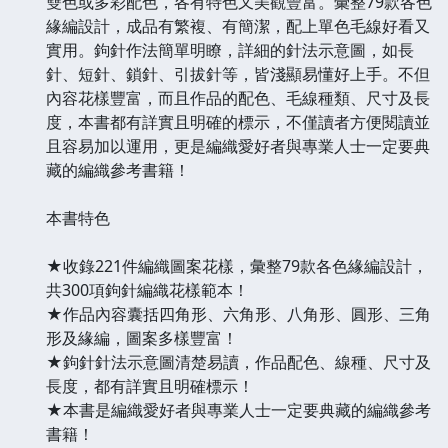
雙色或多彩配色，各有特色又美觀豐富。彙整79款各色
緣編設計，成品有繁複、有簡潔，配上單色毛線好看又
實用。鉤針作法簡單明瞭，詳細的針法示意圖，如長
針、短針、鎖針、引拔針等，皆淺顯易懂好上手。不但
內容花樣豐富，而且作品的配色、毛線種類、尺寸及長
度，本書都有詳實且明確的標示，不僅讀者方便閱讀並
且容易加以運用，更是編織愛好者與專業人士一定要典
藏的編織參考書籍！
本書特色
★收錄221件編織圖案花樣，彙整79款各色緣編設計，
共300項鉤針編織花樣範本！
★作品內容囊括四角形、六角形、八角形、圓形、三角
形及緣編，圖案多樣豐富！
★鉤針針法示意圖清楚易讀，作品配色、線種、尺寸及
長度，都有詳實且明確標示！
★本書是編織愛好者與專業人士一定要典藏的編織參考
書籍！