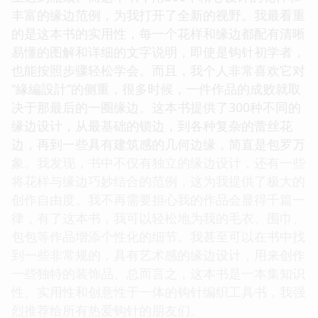
丰富的缘边范例，为我打开了全新的视野。我最看重
的是这本书的实用性，每一个花样和缘边都配有清晰
易懂的图解和详细的文字说明，即使是钩针初学者，
也能按照步骤轻松学会。而且，我个人非常喜欢它对
“緣編設計”的侧重，很多时候，一件作品的成败就取
决于那最后的一圈缘边。这本书提供了300种不同的
缘边设计，从最基础的锁边，到各种复杂的蕾丝花
边，再到一些具有建筑感的几何边缘，简直是包罗万
象。我发现，书中不仅有独立的缘边设计，还有一些
将花样与缘边巧妙结合的范例，这为我提供了极大的
创作自由度。我不再需要担心我的作品会显得千篇一
律，有了这本书，我可以轻松地为我的毛衣、围巾、
包包等作品增添个性化的细节。我甚至可以在书中找
到一些非常规的，具有艺术感的缘边设计，用来创作
一些独特的装饰品。总而言之，这本书是一本集知识
性、实用性和创意性于一体的钩针编织工具书，我强
烈推荐给所有热爱钩针的朋友们。