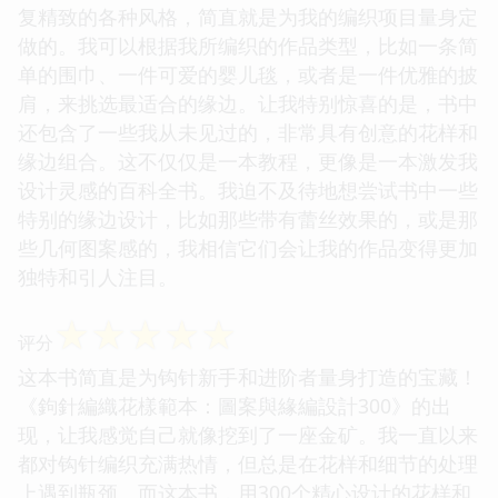
复精致的各种风格，简直就是为我的编织项目量身定
做的。我可以根据我所编织的作品类型，比如一条简
单的围巾、一件可爱的婴儿毯，或者是一件优雅的披
肩，来挑选最适合的缘边。让我特别惊喜的是，书中
还包含了一些我从未见过的，非常具有创意的花样和
缘边组合。这不仅仅是一本教程，更像是一本激发我
设计灵感的百科全书。我迫不及待地想尝试书中一些
特别的缘边设计，比如那些带有蕾丝效果的，或是那
些几何图案感的，我相信它们会让我的作品变得更加
独特和引人注目。
☆
☆
☆
☆
☆
评分
这本书简直是为钩针新手和进阶者量身打造的宝藏！
《鉤針編織花樣範本：圖案與緣編設計300》的出
现，让我感觉自己就像挖到了一座金矿。我一直以来
都对钩针编织充满热情，但总是在花样和细节的处理
上遇到瓶颈。而这本书，用300个精心设计的花样和