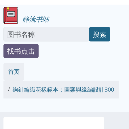
静流书站
搜索
找书点击
首页
鉤針編織花樣範本：圖案與緣編設計300