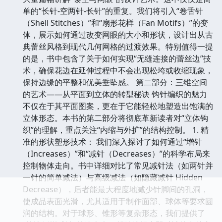
单的“长针-空两针-长针”的重复。我们将引入“卷舌针
（Shell Stitches）”和“扇形花样（Fan Motifs）”的变
体，展示如何通过改变网眼的大小和形状，设计出从古
典蕾丝风格到现代几何网格的过渡效果。特别值得一提
的是，书中包含了关于如何实现“无缝连接的蕾丝边”技
术，确保花边在延伸过程中不会出现松垮或收缩现象，
保持边缘的平整和优美垂坠感。 第二部分：三维空间
的艺术——从平面到立体的转型秘诀 钩针编织的魅力
不仅在于其平面图案，更在于它能轻松地塑造出饱满的
立体形态。本书的第二部分将彻底革新读者对“立体钩
织”的理解，重点关注“内缩与外扩”的结构控制。 1. 精
准的形状塑形技术： 我们深入探讨了如何通过“增针
（Increases）”和“减针（Decreases）”的科学布局来
控制物体走向。书中详细对比了常见减针法（如两针并
一针的简单减法）与高级减法（如隐藏减针 Hidden
Decrease），后者能最大程度地减少针脚间的孔洞，
使成品表面光滑，尤其适用于制作面部、球体等要求圆
润的结构。对于球形、锥形等复杂形态，我们提供了