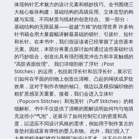
体现钩针艺术魅力的设计元素和精妙技巧。全书围绕三
大核心板块构建：基础结构的高级应用、立体造型的构
建与实现、不同材质与线材的创意结合。 第一部分：
基础结构的无限延展——超越“方格”的纹理世界 许多钩
针书籍会用大量篇幅讲解最基础的锁针、引拔针、短针
和长针。在本书中，我们假设读者已经掌握了这些基本
元素。因此，本部分将重点探讨如何通过这些基础针法
的巧妙组合，创造出具有强烈视觉冲击力和丰富触感的
“高阶表面纹理”。 我们详细剖析了浮针（Post
Stitches）的运用，包括前浮长针和后浮长针，展示它
们如何在平面的织物上创造出清晰、凸起的绳状或罗纹
效果，这对于制作衣物的袖口、领边以及模拟编织物的
粗犷质感至关重要。接着，我们会进入立体针
（Popcorn Stitches）和泡芙针（Puff Stitches）的精
细解析。书中不仅提供了清晰的图解说明如何均匀地填
充这些小“气泡”，还展示了如何控制它们的密度和高
度，以适应不同设计风格的需求，例如用于制作复古的
靠垫封面或富有弹性的婴儿衣物。 此外，我们投入了
大量篇幅讲解“镂空与网眼”的设计艺术。这不仅仅是简