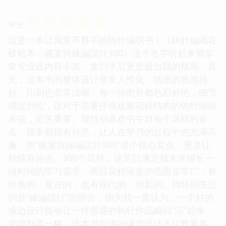
☆
☆
☆
☆
☆
评分
这是一本让我爱不释手的钩针编织书！《鉤針編織花
樣範本：圖案與緣編設計300》这个名字听起来就非
常专业且内容丰富，拿到手后更是超出我的预期。首
先，这本书的整体设计非常人性化，纸张的质感很
好，印刷也非常清晰，每一张图片都色彩鲜艳，细节
捕捉到位，这对于需要仔细观察花样结构的钩针编织
来说，至关重要。我特别喜欢书中对每个花样的命
名，很多都很有诗意，让人在学习的过程中也充满乐
趣。而“圖案與緣編設計300”这个核心卖点，更是让
我惊喜连连。300个花样，这足以满足我未来很长一
段时间的学习需求，而且花样涵盖的范围非常广，有
经典的、复古的，也有现代的、创新的。我特别关注
的是“緣編設計”的部分，因为我一直认为，一个好的
缘边设计能够让一件普通的钩针作品瞬间“活”起来，
变得别具一格。这本书提供的缘边设计不仅数量多，