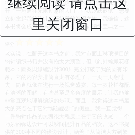
继续阅读 请点击这
物等寻找新的点睛之笔。这本书的存在，就像为我打
开了一扇通往无限创意的大门，让我跃跃欲试，想要
里关闭窗口
立刻拿起我的钩针，开始我的编织之旅。我确信，这
本书将会成为我书架上最珍贵的钩针编织宝典之一。
☆
☆
☆
☆
☆
评分
老实说，在翻开这本书之前，我对市面上琳琅满目的
钩针编织书籍并没有抱太大期望，但《鉤針編織花樣
範本：圖案與緣編設計300》完全打破了我的固有印
象。它的内容安排简直太有条理了，一页一页翻过
去，简直就像在进行一场视觉盛宴。每一款花样都配
有清晰的图解，有些甚至是多角度的展示，让我能够
非常直观地理解编织的步骤。而且，我觉得这本书最
大的亮点在于它对“緣編設計”的侧重。我一直觉得，
一件钩针作品的灵魂很大程度上在于它的收尾，一个
巧妙的缘边设计可以瞬间提升作品的档次。这本书提
供的300种不同的缘边设计，涵盖了从简洁大方到繁