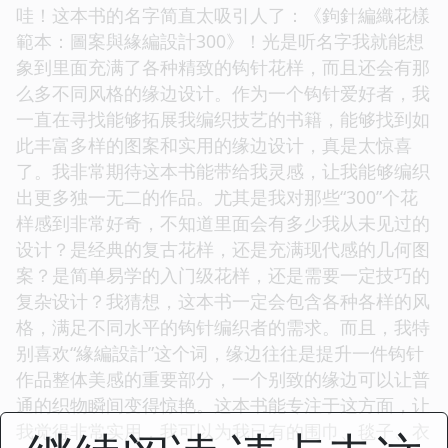
哇！这本书的名字简直太吸引人了：《鉤針編織花樣
範本：圖案與緣編設計300》！光是听名字我就能想
象到里面充满了各种精致的钩针花样，而且还会有那
么多不同风格的缘边设计。作为一个钩针爱好者，我
一直在寻找能够拓展我编织技艺的书籍，能够找到如
此丰富多样的图案和实用的缘边设计，真是太惊喜
了。我非常期待这本书能带给我灵感，让我能够编织
出更多独一无二的作品。尤其是我对那些“300”个花
样感到非常好奇，不知道里面会有多少我从未见过的
设计？是经典的复古花样，还是充满现代感的几何图
案？是简单易学的入门级花样，还是需要一定技巧的
复杂设计？我猜想，这本书一定会包含各种各样的风
格，满足不同水平的钩针编织者的需求。而且，我特
别喜欢“緣編設計”这个词，缘边往往是提升一件钩针
作品整体美感的重要部分，一个别致的缘边可以让普
通的织物瞬间变得惊艳。这本书能专注于这方面，让
我觉得非常实用，我可以为我已有的围巾、毯子、衣