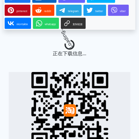
pinterest
reddit
telegram
twitter
viber
vkontakte
whatsapp
复制链接
Loading...
正在下载信息...