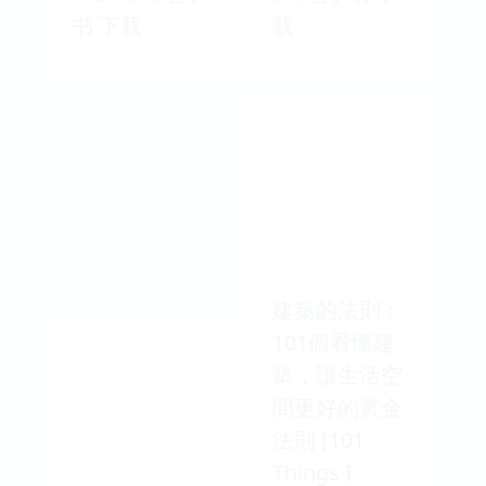
书 下载
载
建築的法則：
101個看懂建
築，讓生活空
間更好的黃金
法則 [101
Things I