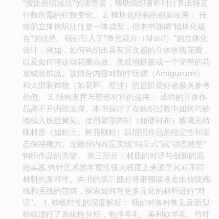
“按比例增减法”的速查表，帮助编织者即时计算出特定
行数所需的针数变化。 2. 模块化结构的创新应用： 传
统的立体钩织往往是一体成型，但本书强调“模块化组
合”的优势。我们引入了“单元花片（Motif）”的立体化
设计，例如，如何钩织出具有层次感的立体玫瑰花瓣，
以及如何将这些花瓣高效、美观地拼接成一个完整的花
束或装饰品。这部分内容对制作玩偶（Amigurumi）
和大型装饰物（如花环、壁挂）的进阶爱好者极具参考
价值。 3. 结构支撑与塑形材料的运用： 成功的立体作
品离不开内部支撑。本书探讨了在钩织过程中如何巧妙
地植入铁丝骨架、使用塑形内衬（如硬衬布）或填充特
殊材质（如粘土、树脂颗粒）以增强作品的稳定性和姿
态保持能力。这部分内容是实现“站立式”或“动态造型”
钩织作品的关键。 第三部分：材质的对话与创新的混
搭实践 钩针艺术的丰富性很大程度上来源于其对不同
材料的兼容性。本书的第三部分将带领读者走出传统棉
线和毛线的范畴，探索如何与更多元化的材料进行“对
话”。 1. 纱线特性的深度解析： 我们对各种常见及新型
纱线进行了系统性分析，包括羊毛、美利奴羊毛、竹纤