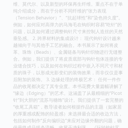
维、莫代尔、以及新型的环保再生纤维。重点不在于单
纯介绍成分，而在于分析不同纤维的“张力表现
（Tension Behavior）”、“抗起球性”和“染色持久度”。
例如，如何应对高弹力的马海毛在钩织时容易“吃针”的
问题，以及如何通过调整钩针尺寸来控制人造丝的天然
垂坠感。 2. 跨界材料的集成设计： 现代钩针设计越来
越倾向于与其他手工艺的融合。本书展示了如何将皮
革、珠饰（Beads）、金属链条与钩针织物进行无缝整
合。例如，我们提供了将皮质底部与钩针包体连接的专
业缝合技巧，以及如何在钩织过程中嵌入不同尺寸和材
质的珠子，以形成光影变幻的装饰效果，而非仅仅是事
后附加的装饰。 3. 边缘处理的终极艺术： 任何一件作
品的收尾都决定了其专业度。本书花费大量篇幅讲解了
“缘边（Edging）”的艺术。这涵盖了从最精细的“Picot
针”到大胆的“流苏与穗饰”设计。我们提供了一套完整的
“收尾工具箱”，教导读者如何根据作品的主题（如家居
的厚重感或配饰的轻盈感）来选择最合适的收边方法，
包括如何制作“反向编织边”来应对边缘外翻的问题，确
保最终成品线条流畅、收尾干净利落。 《玩转钩针艺