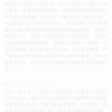
欢的是主角团之间的互动，他们之间的信任建立得非
常缓慢，充满了猜忌和试探，这种张力远比单纯的动
作戏要来得刺激。书中对于“沉默”和“未说出口的话”
的运用达到了炉火纯青的地步，很多时候，信息量是
通过人物的微小动作和眼神变化传递出来的，需要读
者极度专注。我唯一觉得稍微有点遗憾的是，最终的
大反派动机的揭示部分，感觉可以更深入地挖掘一下
其社会根源，收尾略微有些仓促。但这瑕不掩瑜，对
于喜欢高智商博弈和氛围感悬疑的读者来说，这本书
是必读佳作，绝对能让你体验到思维被反复拉扯的快
感。
☆
☆
☆
☆
☆
评分
天呐，这本书《宇宙尽头的咖啡馆》简直是治愈系小
说的天花板！我本来以为这会是一个标准的太空歌剧
或者硬科幻作品，结果完全出乎意料，它更像是一部
披着星际外衣的温馨小品。作者的笔触细腻得不像