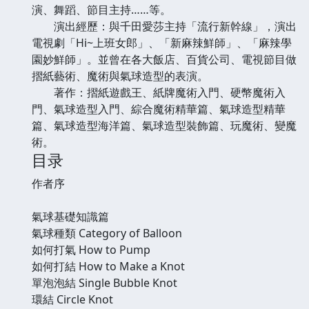
演、舞蹈、節目主持……等。
演出經歷：與千田愛莎主持「流行新幹線」，演出
電視劇「Hi~上班女郎」、「新麻辣鮮師」、「麻辣學
園妙鮮師」。並曾在各大飯店、百貨公司、電視節目做
摺紙藝術、魔術與氣球造型的表演。
著作：摺紙遊戲王、紙牌魔術入門、硬幣魔術入
門、氣球造型入門、綜合魔術精華篇、氣球造型精華
篇、氣球造型海洋篇、氣球造型裝飾篇、玩魔術、變魔
術。
目录
作者序
氣球基礎知識篇
氣球種類 Category of Balloon
如何打氣 How to Pump
如何打結 How to Make a Knot
單泡泡結 Single Bubble Knot
環結 Circle Knot