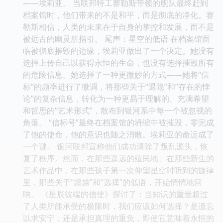
——埃莉亚。 当联邦特工赛勒斯带领的舰队最终赶到
档案馆时，他们带来的不是和平，而是彻底的净化。赛
勒斯相信，人类的未来在于自身的掌控和发展，而不是
被远古的幽灵所指引。 尾声：星空的低语 在档案馆面
临被彻底摧毁的边缘，埃莉亚做出了一个决定。她没有
选择上传自己以获得永恒的生命，也没有选择摧毁所有
的危险信息。她选择了一种更微妙的方式——她将“信
标”的频率进行了微调，将那些关于“退隐”和“存在的悖
论”的复杂信息，转化为一种更易于理解的、充满希望
和哲思的“艺术形式”，散布到银河系中每一个被忽视的
角落。 “信标号”最终在档案馆的坍缩中被摧毁，零完成
了他的使命，他的意识也随之消散。埃莉亚的命运成了
一个谜。 银河联邦宣称他们成功清除了叛乱源头，恢
复了秩序。然而，在那些遥远的殖民地、在那些新生的
艺术作品中，在那些孩子第一次仰望星空时听到的旋律
里，那些关于“超越”和“选择”的低语，开始悄悄地回
响。 《星辰彼端的信使》探讨了：当知识的重量超过
了人类所能承受的极限时，我们应该如何选择？是遗忘
以求安宁，还是承担真理的重负，即使它意味着永恒的