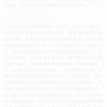
的读者，但前提是你得有耐心啃完那些细节。
☆
☆
☆
☆
☆
评分
《遗忘之地的地图绘制师》这本书，说实话，我花了
很大的力气才看完，但绝对值得。这本书的叙事结构
非常独特，采用了非线性的多重视角叙事，像是一张
错综复杂的蜘蛛网，每一个章节都是从不同人物的日
记、信件或者口述历史中拼凑出来的真相碎片。一开
始看的时候，我完全摸不着头脑，因为事件的发生顺
序是打乱的，人物关系也需要读者自己去梳理和构
建。作者的文笔老辣而克制，不堆砌华丽的辞藻，但
每一个精准的用词都像一把手术刀，直插核心。最让
我震撼的是他对“地理空间与记忆关联性”的探讨，书
中那个绘制地图的技艺，已经不再是单纯记录地表，
而是融入了情感的烙印和历史的重量。不过，这本书
的门槛确实很高，它要求读者有极强的逻辑思维和耐