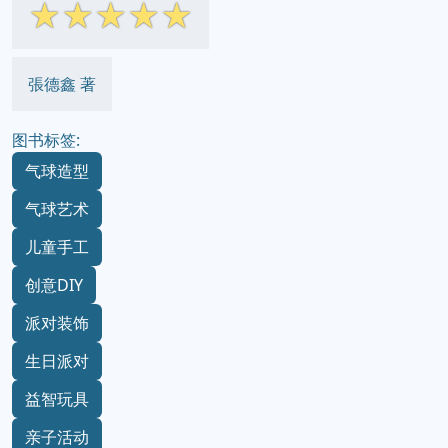
☆
☆
☆
☆
☆
張德鑫 著
图书标签:
气球造型
气球艺术
儿童手工
创意DIY
派对装饰
生日派对
益智玩具
亲子活动