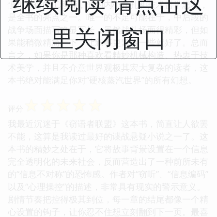
继续阅读 请点击这
愤世嫉俗的工程师，他的内心挣扎和技术哲学思考，
是全书的亮点之一。唯一的不足可能在于，中后段的
里关闭窗口
战争场面描写略显冗长，虽然战斗场面很精彩，但如
果能稍微精简一下，让叙事更紧凑一些就好了。总而
言之，如果你是那种喜欢看精妙机械构造、热衷于技
术美学，并且不介意世界观极其宏大复杂的读者，这
本书绝对能满足你对“硬核蒸汽世界”的所有幻想。
☆
☆
☆
☆
☆
评分
我最近沉迷于《窃语者联盟》这本书，简直让人欲罢
不能，这算是我读过最好的谍战悬疑小说之一了。这
本书的精妙之处在于，它将故事背景设置在一个信息
完全透明化的未来社会，反而营造出了一种前所未有
的“信息不对称”的恐怖感。作者对“窃听”、“信息编码”
以及“心理操控”的描述，非常具有现实的警示意义。
剧情节奏把控得极其到位，每一章的结尾都像一个精
心设置的钩子，让你忍不住想立刻翻到下一页。最喜