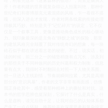
哇，刚看完这本《迷雾森林的低语》，简直是脑洞大
开！作者构建的世界观复杂得让人拍案叫绝，那种中
世纪奇幻和赛博朋克元素混搭的风格，乍一看很不搭
嘎，但深入进去才发现，作者对两条线索的衔接处理
得极其巧妙。特别是关于“记忆碎片”的设定，它不仅
仅是一个叙事工具，更像是推动角色成长的核心驱动
力。我印象最深的是主角在“静默之城”的探险，那里
的建筑风格完全颠覆了我对传统奇幻的想象，每一块
砖石似乎都在讲述着古老的秘密。不过，说实话，初
读的时候，前三分之一的铺垫稍微有点冗长，涉及到
的那些关于不同种族间的历史纠葛和权力制衡，信息
量有点大，我得时不时翻回去对照一下人物关系图。
但一旦进入主线剧情，节奏就瞬间拉紧，尤其是高潮
部分的“意识风暴”，作者的文字非常有画面感，仿佛
我正身处其中，感受着那种精神上的撕扯和对抗。这
本书的哲学思辨也挺深刻，它探讨了什么是真实，什
么是虚构，读完后劲十足，让我对自己的认知体系都
产生了一点点怀疑。推荐给喜欢深度思考和复杂设定