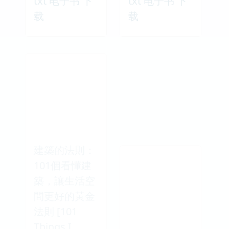
txt 电子书 下
txt 电子书 下
载
载
建築的法則：
101個看懂建
築，讓生活空
間更好的黃金
法則 [101
Things I