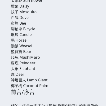
太陽花 Sun flower
雛菊 Daisy
蚊子 Mosquito
白鴿 Dove
蜜蜂 Bee
腳踏車 Bicycle
蠟燭 Candle
馬 Horse
鼬鼠 Weasel
熊寶寶 Bear
賤兔 MashiMaro
麋鹿 Reindeer
大象 Elephant
鹿 Deer
神燈巨人 Lamp Giant
椰子樹 Coconut Palm
前言/序言
好的，这是一本名为《星辰彼端的信使》的图书简介，