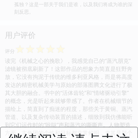
孤独？这是一部关于我们是谁，以及我们将成为谁的深
刻反思。
用户评价
☆
☆
☆
☆
☆
评分
读完《机械之心的挽歌》，我感觉自己的“蒸汽朋克”
滤镜被彻底刷新了！这部作品的想象力简直是狂野奔
放，它没有拘泥于传统的维多利亚风格，而是将高度
发达的精密机械美学与原始的部落图腾文化进行了极
其大胆的融合。书中的“活体齿轮”和“情绪驱动引擎”
的概念，光是听起来就够带感了。作者在机械细节的
描绘上，简直到了痴迷的程度，那些关于黄铜、蒸汽
管道、以及复杂传动装置的描述，细致到我仿佛能听
到它们运作时的“咔哒”声和蒸汽的嘶嘶声。人物塑造
方面，主角团的个性和目标都非常鲜明，尤其是那个