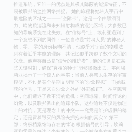
推进系统，它唯一的优点是其极其隐蔽的能源特征，不
易被联邦的监控网络捕捉。 她的旅程将她带入宇宙中
最危险的区域之一——“空隙带”。这是一个由黑洞引
力、暗物质湍流和未知辐射构成的混沌区域，大多数已
知的导航系统在此失效。在“信标号”上，埃莉亚遇到了
一个意想不到的同伴：一位自称是“前哨人员”的神秘人
物，零。 零的身份模糊不清，他似乎对宇宙的物理法
则有着近乎本能的理解，其记忆似乎跨越了数个文明的
兴衰。他声称自己是“信号的维护者”，他的任务是在某
些关键时刻，确保“真相的种子”能够播撒出去。零向埃
莉亚揭示了一个惊人的事实：当前人类赖以生存的宇宙
模型，不过是某个早期文明留下的“沙盒模拟”，而她截
获的信号，正是来自沙盒之外的“外部修正”。 在空隙带
中，他们遭遇了数不清的危机：空间塌缩、时间悖论的
幻觉，以及联邦派出的追踪小队。这些追逐不仅是物理
上的对抗，更是理念上的冲突——究竟是维护虚假的稳
定，还是冒着毁灭的风险去拥抱未知的真实？ 第三
部：终极档案馆与存在的悖论 根据信号的引导，埃莉
亚和零最终抵达了坐标的终点：一个被包裹在多重引力