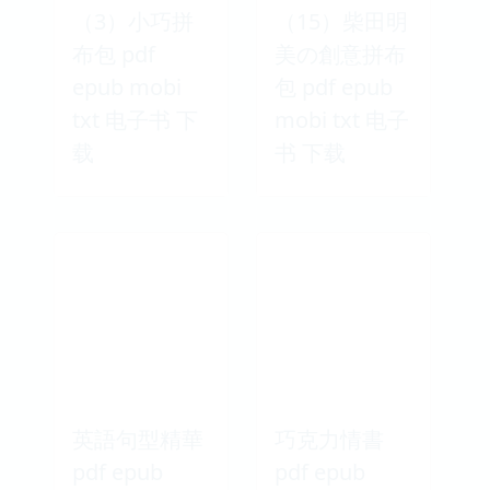
（3）小巧拼
（15）柴田明
布包 pdf
美の創意拼布
epub mobi
包 pdf epub
txt 电子书 下
mobi txt 电子
载
书 下载
英語句型精華
巧克力情書
pdf epub
pdf epub