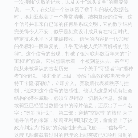
一次接触”失败的记录，以及关于“源头文明”的晦涩传
说。 一天，在处理一个被加密了数千年的核心数据包
时，埃莉亚截获了一个异常清晰、结构复杂的信号。这
个信号并非来自已知的任何星系或文明，它的数学结构
完美得令人不安，似乎是刻意设计成只有在特定时代、
特定技术水平下才能被接收。 信号的内容是一段加密
的坐标和一段重复的、几乎无法被人类语言解析的“旋
律”。这个信号的出现，打破了银河联邦数百年来的“宇
宙和谐”假象。它强烈暗示着一个被刻意抹去、甚至可
能从未被承认的古老历史——一个关于“守望者”与“播种
者”的传说。 埃莉亚的上级，冷酷而高效的联邦安全局
特工卡隆·赛勒斯，立即介入。赛勒斯代表着秩序与控
制，他深知这个信号的敏感性。他认为这是对现有社会
结构的潜在威胁，必须立即销毁一切相关信息。然而，
埃莉亚已经通过数据包中的碎片信息，还原出了一个名
字：“奥罗拉计划”。 第二部：穿越“空隙带”的旅程 为了
追寻信号的来源，埃莉亚利用职权之便，偷偷登上了被
政府判定为“报废”的实验性超光速飞船——“信标号”。
这艘飞船装载着过时的但理论上能突破已知物理限制的