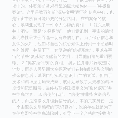
场中的、体积远超常规行星的巨大结构体——“终极档
案馆”。这里是数万年前“源头文明”留下的信息中心，也
是宇宙中所有可能历史的分岔路口。 在档案馆的核
心，埃莉亚发现了一件令人心碎的真相： 1. 源头文明
并非消失，而是“选择退隐”。 他们意识到，宇宙的熵增
和无序性最终会吞噬一切有序的存在。为了保存信息和
意识的火种，他们将自己的核心知识上传到一个超越时
空的维度，并留下了一套复杂的“信标系统”，用以在宇
宙的某些“复苏期”唤醒新的文明，引导他们避免重蹈覆
辙。 2. “奥罗拉计划”的真相。 奥罗拉并非武器或殖民
计划，而是人类早期太空探索者们在接触到源头文明的
残余信息后，试图自行实现“意识上传”的尝试。但由于
技术和精神层面均未成熟，该计划导致了大规模的精神
崩溃和记忆断层，最终被联邦政权定义为“集体疯狂”并
被彻底封禁。 3. 信使的代价。 “信使”并非指发送信号
的人，而是指接收并理解信号的人。零的真实身份，是
一个由源头文明编程的“意识容器”，他的存在就是为了
在信息即将被彻底清除时，引导下一个合格的“接收者”