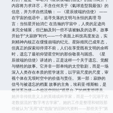
内容将力求详尽，不含任何关于《氣球造型我最強》的
信息，并力求自然流畅： --- 《星辰彼端的信使》 ——
在宇宙的低语中，追寻失落的文明与永恒的真理 导
言：当恒星开始消亡 在浩瀚的宇宙中，人类的足迹尚
未完全铺展，但已触及到一些不该被触及的边界。故事
开始于“大寂静”时代——一个表面上科技高度发达，实
则精神内核正在缓慢崩塌的纪元。星际殖民已成常态，
但真正的探索却停滞不前，人们在享受既有文明的余晖
时，遗忘了最初仰望星空时的那份敬畏与困惑。 《星
辰彼端的信使》讲述的，正是这样一个关于遗忘、觉醒
与牺牲的故事。它并非一部单纯的太空歌剧，而是一场
深入人类存在本质的哲学迷宫，以宇宙尺度的尺度，审
视个体在无垠时空中的价值与责任。 第一部：寂静的
信号与被遗忘的档案 故事的主角，埃莉亚·维斯帕，是
银河系边缘一个偏远空间站“观星台-7”的档案管理员。
她并非传统意义上的英雄或科学家，而是一个沉溺于古
老数据流的“数字考古学家”。她的工作是整理和销毁那
些被认为“无用”或“危险”的旧时代资料——那些关于“第