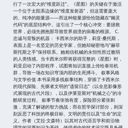
行了一次宏大的“维度跃迁”。《星图》的关键在于激活
一个位于太阳系边缘的“维度发射器”，但这需要庞大
的、纯净的能量源——而这种能量源恰恰隐藏在“幽灵
代码”的底层结构中。这引出了一个核心冲突：要拯救
世界，必须先拥抱那导致世界崩溃的病毒的根源。 C.
忠诚与背叛的机器： 卡西米尔的助手，莉亚·桑托斯，
表面上是一名坚定的历史学家，但她却秘密地与“赫菲
斯托斯之手”保持联系。她相信机械的永恒性胜过脆弱
的人类情感。当卡西米尔即将获得完整的《星图》时，
莉亚启动了内部程序，试图将知识直接上传给泰坦机
群，导致一场在知识穹顶内部的生死搏斗。 叙事风格
与文学价值 本书采用多线叙事结构，穿插了卡西米尔
的现代探险、先驱者文明的“遗留日志”（以全息影像形
式展现的古代片段），以及伊莱亚斯对“机械之心”的冷
酷研发过程。 叙事节奏张弛有度，探险部分紧张刺
激，充满了解谜的智力挑战；而在哲学探讨部分，则深
刻反思了科技的终极目标、文明的责任以及“生命”的定
义。作者（艾拉·文森特）以其对古代语言学和前沿物
理学的深厚知识为基础，使得书中的技术设定既具备硬