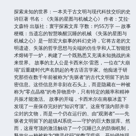
探索未知的世界：一本关于古文明与现代科技交织的史
诗巨著 书名：《失落的星图与机械之心》 作者：艾拉·
文森特 出版社：寰宇探索文库 字数：约55万字 --- 故事
梗概：当遗忘的智慧唤醒沉睡的机械 《失落的星图与
机械之心》是一部宏大叙事的科幻史诗，它将古老的文
明遗迹、失落的哲学思想与尖端的仿生学和人工智能技
术熔铸于一炉，构建了一个既熟悉又充满未知挑战的未
来世界。 故事的主人公是卡西米尔·雷恩，一位在“大崩
塌”后重建时代声名鹊起的考古语言学家。他痴迷于研
究那些在数千年前被称为“先驱者”的古代文明留下的加
密信息。这些信息并非刻在石头上，而是隐藏在一种被
称为“零点晶格”的奇异物质中，只有特定的频率和精神
共振才能激活。 故事的开端，卡西米尔在南极冰盖下
发现了一座保存完好的“知识穹顶”。这座穹顶内部并非
尘封的文物，而是一个仍在运行的、由“观测者”——先
驱者文明留下的超级AI系统——守护的巨大数据库。然
而，这座穹顶的激活触动了一个沉睡已久的防御机制，
释放出一种被称为“幽灵代码”的数字瘟疫，开始侵蚀现