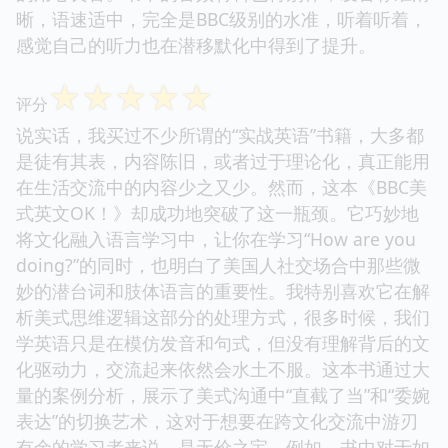
晰，语速适中，完全是BBC级别的水准，听着听着，
感觉自己的听力也在潜移默化中得到了提升。
☆
☆
☆
☆
☆
评分
说实话，我买过不少所谓的“实战英语”书籍，大多都
是徒有其表，内容陈旧，或者过于理论化，真正能用
在生活交流中的内容少之又少。然而，这本《BBC美
式英文OK！》却成功地突破了这一瓶颈。它巧妙地
将文化融入语言学习中，让你在学习“How are you
doing?”的同时，也明白了美国人社交场合中那些微
妙的潜台词和肢体语言的重要性。我特别喜欢它在解
析美式思维逻辑这部分的处理方式，很多时候，我们
学英语只是在模仿发音和句式，但没有理解背后的文
化驱动力，交流起来依然会水土不服。这本书通过大
量的案例分析，展示了美式沟通中“直截了当”和“委婉
表达”的切换艺术，这对于想要在跨文化交流中游刃
有余的学习者来说，是无价之宝。例如，书中对于如