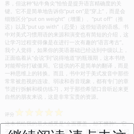
界，但这种“钻牛角尖”恰恰是提升语言精确度的关
键。它不是简单地告诉你“put on”是“穿上”，而是会
细致区分“put on weight”（增重）、“put off”（推
迟）以及“put up with”（忍受）这些短语的语感。书
中对美式习惯用语的来源和演变也有简短的介绍，这
让学习过程变得像是在进行一次有趣的“语言考古”。
我个人觉得，如果你的英语基础已经达到中级以上，
正面临着从“会说”到“说得地道”的瓶颈期，这本书绝
对能帮你打破僵局。它提供的不是简单的翻译，而是
一种思维上的转换。而且，书中对于美式发音中那些
常常被忽视的连读、弱读和吞音现象，都有专门的章
节进行拆解和模仿练习，对于那些希望口音听起来更
自然的朋友来说，这是非常宝贵的资源。
☆
☆
☆
☆
☆
评分
这本书给我的最大感受是“全面覆盖，却不臃肿”。它
不像百科全书那样试图包罗万象，而是精选了21世纪