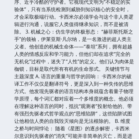
序、近乎冷酷的守护者。它视现代文明为“不稳定的实
验体”，只有当系统检测到威胁到知识核心的安全时，
才会采取极端行动。卡西米尔必须学会与这个非人类逻
辑进行沟通，说服它人类值得继承知识，而不是被清
除。 3. 机械之心：仿生学的终极形态： “赫菲斯托斯之
手”的领袖，伊莱亚斯·凡尔纳，是一名激进的超人类主
义者。他创造的机械生命体——“泰坦”系列，拥有超越
人类的情感反应和学习能力，但他们却在追求“完全的
无机化”过程中，迷失了“人性”的定义。他们认为肉体是
枷锁，目标是取代所有有机的生命形式。 关键情节与
主题深度 A. 语言的重量与哲学的回响： 卡西米尔的破
译工作不仅仅是翻译符号，更是深入到一种失传的思维
方式。他发现先驱者的语言结构本身就蕴含着量子物理
学原理，每个词汇都对应着一个多维度的概念。他必须
在理解这种语言的同时，抵抗“观测者”投射给他的、带
有强烈先驱者式哲学观点的“思维陷阱”，这些陷阱试图
让他相信人类的自我毁灭倾向是无法根除的。 B. 维度
之桥与时间悖论： 随着《星图》的逐步解密，卡西米
尔意识到先驱者的“消失”可能并非简单的灭亡，而是进