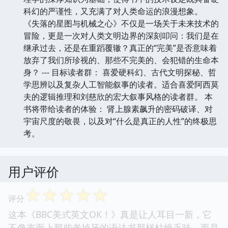
科幻的严谨性，又充满了对人类命运的浪漫想象。
《失落的星图与机械之心》不仅是一场关于未来技术的
冒险，更是一次对人类文明边界的深刻叩问：我们是在
继承过去，还是在重蹈覆辙？真正的“完美”是否意味着
放弃了我们所珍视的、那些不完美的、会犯错的生命本
身？ --- 目标读者群： 喜爱硬科幻、古代文明探秘、哲
学思辨以及复杂人工智能叙事的读者。适合喜爱阿西莫
夫的逻辑推理和刘慈欣的宏大叙事风格的读者群。 本
书将带给读者的体验： 肾上腺素飙升的密码破译、对
宇宙尺度的敬畏，以及对“什么是真正的人性”的终极思
考。
用户评价
☆
☆
☆
☆
☆
评分
这本《BBC美式英文OK！》真是让人耳目一新，它
不像市面上那些老掉牙的语法书那样枯燥乏味，而是