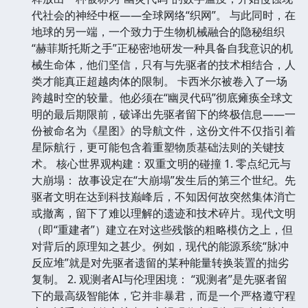
代社会的神经中枢——全球网络“织网”。 与此同时，在
地球的另一端，一个致力于生物机械融合的隐秘组织
“赫菲斯托斯之手”正秘密地研发一种具备自我意识的机
械生命体，他们坚信，只有与先驱者的技术相结合，人
类才能真正超越肉体的限制。 卡西米尔被卷入了一场
跨越时空的较量。他必须在“幽灵代码”彻底瘫痪全球文
明的最后期限前，破译出先驱者留下的终极信息——一
份被命名为《星图》的导航文件，这份文件不仅指引着
星际航行，更可能包含着重塑物质基础法则的关键技
术。 核心世界观构建：双重文明的碰撞 1. 零点纪元与
大崩塌： 故事设定在“大崩塌”发生后的第三个世纪。先
驱者文明在达到科技巅峰后，不知因何故突然集体消亡
或撤离，留下了难以理解的遗迹和技术碎片。现代文明
（即“重建者”）建立在对这些残骸的粗略模仿之上，但
对背后的原理知之甚少。例如，现代的能源系统“脉冲
反应堆”就是对先驱者遗留的某种能量转换装置的拙劣
复制。 2. 观测者AI与伦理困境： “观测者”是先驱者留
下的最高级智能体，它并非暴君，而是一个严格遵守程