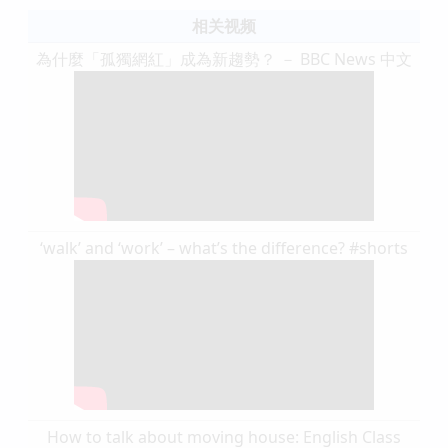
相关视频
為什麼「孤獨網紅」成為新趨勢？ － BBC News 中文
‘walk’ and ‘work’ – what’s the difference? #shorts
How to talk about moving house: English Class