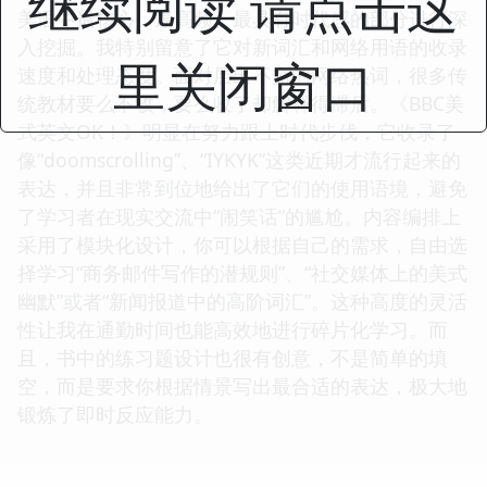
继续阅读 请点击这
美语中最核心、最高频、最具有时代感的部分进行深
入挖掘。我特别留意了它对新词汇和网络用语的收录
里关闭窗口
速度和处理态度。面对层出不穷的网络热词，很多传
统教材要么不收，要么收了却解释得滞后。《BBC美
式英文OK！》明显在努力跟上时代步伐，它收录了
像“doomscrolling”、“IYKYK”这类近期才流行起来的
表达，并且非常到位地给出了它们的使用语境，避免
了学习者在现实交流中“闹笑话”的尴尬。内容编排上
采用了模块化设计，你可以根据自己的需求，自由选
择学习“商务邮件写作的潜规则”、“社交媒体上的美式
幽默”或者“新闻报道中的高阶词汇”。这种高度的灵活
性让我在通勤时间也能高效地进行碎片化学习。而
且，书中的练习题设计也很有创意，不是简单的填
空，而是要求你根据情景写出最合适的表达，极大地
锻炼了即时反应能力。