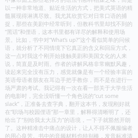
以一种非常地道、贴近生活的方式，把美式英语的精
髓展现得淋漓尽致。我尤其欣赏它对日常口语的捕
捉，那些在美剧中经常听到，但教科书里却找不到的
“黑话”和俚语，这本书里都有详尽的解释和使用场
景。比如，书中对“What’s up?”这个看似简单的问候
语，就分析了不同情境下它真正的含义和回应方式，
这一点对我这个刚开始接触美剧和美国文化的人来
说，简直是及时雨。作者的讲解风格非常幽默风趣，
读起来完全没有压力，感觉就像是有一个经验丰富的
英语母语者朋友在耳边手把手教你，而不是在进行一
场严肃的考试。我记得有一次在看一部关于大学生活
的电影时，完全没听懂一个角色说的“cut some
slack”，正准备去查字典，翻开这本书，发现刚好就
在“职场与校园俚语”那一章里，解释得清晰明了，还
给出了“别给我太大压力”的语境，一下子就豁然开朗
了。这种精准击中痛点的设计，让人不得不佩服编者
的用心良苦。书中的音频材料也特别棒，发音标准清