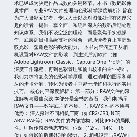
术已经成为决定作品成败的关键环节。本书《数码影像
魔术师：专业RAW文件处理与色彩科学深度解析》旨在
为广大摄影爱好者、专业人士以及对图像处理有浓厚兴
趣的读者，提供一套全面、系统且深入的数码后期处理
知识体系。我们不谈空泛的理论，而是聚焦于实战操
作、底层逻辑和高级技巧的融合，帮助读者真正掌握驾
驭光影、塑造色彩的强大能力。 本书内容涵盖了从相
机设置对RAW文件的影响，到主流后期软件（如
Adobe Lightroom Classic、Capture One Pro等）的
深度工作流程，再到色彩管理和输出校准的专业标准。
我们力求将复杂的色彩科学原理，通过清晰的图示和详
尽的步骤分解，转化为读者手中易于理解和执行的实用
技巧。 核心内容深度解析： 第一部分：RAW文件的深
度解析与最佳实践 本部分是全书的基石，我们将揭示
RAW文件——数字底片的本质。 1. RAW文件的本质与
优势： 深入探讨不同相机厂商（如CR2/CR3, NEF,
ARW, RAF等）RAW文件的内部结构，对比JPEG的局限
性。理解传感器动态范围、位深（12位、14位、16
位）如何影响后期处理的潜力。 2. 相机设定与RAW的