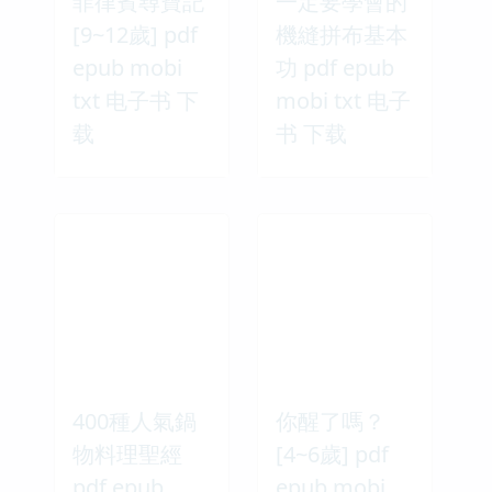
菲律賓尋寶記
一定要學會的
[9~12歲] pdf
機縫拼布基本
epub mobi
功 pdf epub
txt 电子书 下
mobi txt 电子
载
书 下载
400種人氣鍋
你醒了嗎？
物料理聖經
[4~6歲] pdf
pdf epub
epub mobi