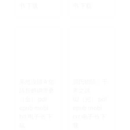
书 下载
书 下载
果然沒錯☆俗
源氏物語：千
語新解鋼彈桑
年之謎
（全） pdf
02（完） pdf
epub mobi
epub mobi
txt 电子书 下
txt 电子书 下
载
载