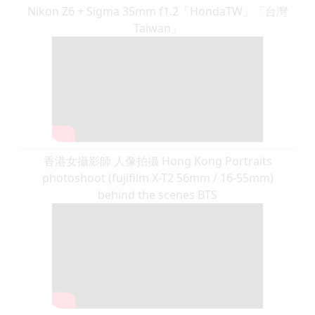
Nikon Z6 + Sigma 35mm f1.2「HondaTW」「台灣
Taiwan」
香港女攝影師 人像拍攝 Hong Kong Portraits
photoshoot (fujifilm X-T2 56mm / 16-55mm)
behind the scenes BTS