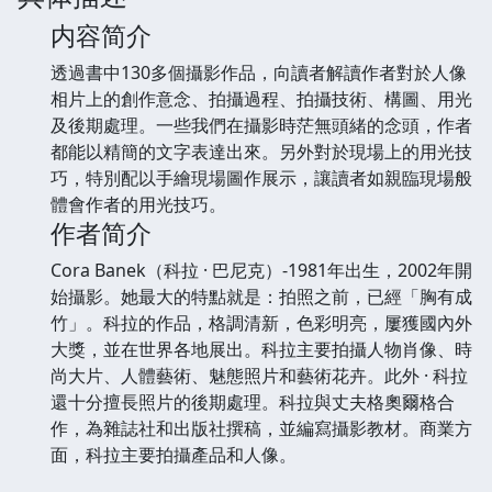
内容简介
透過書中130多個攝影作品，向讀者解讀作者對於人像
相片上的創作意念、拍攝過程、拍攝技術、構圖、用光
及後期處理。一些我們在攝影時茫無頭緒的念頭，作者
都能以精簡的文字表達出來。另外對於現場上的用光技
巧，特別配以手繪現場圖作展示，讓讀者如親臨現場般
體會作者的用光技巧。
作者简介
Cora Banek（科拉 · 巴尼克）-1981年出生，2002年開
始攝影。她最大的特點就是：拍照之前，已經「胸有成
竹」。科拉的作品，格調清新，色彩明亮，屢獲國內外
大獎，並在世界各地展出。科拉主要拍攝人物肖像、時
尚大片、人體藝術、魅態照片和藝術花卉。此外 · 科拉
還十分擅長照片的後期處理。科拉與丈夫格奧爾格合
作，為雜誌社和出版社撰稿，並編寫攝影教材。商業方
面，科拉主要拍攝產品和人像。