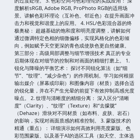
的过度处理。 3. 色彩空间与色彩理论的实战应用： 深
度解析sRGB, Adobe RGB, ProPhoto RGB的适用场
景。讲解色彩环理论（互补色、邻近色）在提升画面冲
击力和视觉和谐度上的应用。 4. HSL/色彩混合器的终
极奥秘： 超越基础的饱和度和明亮度调整，讲解如何
通过微调特定色相的细微偏移，实现风格化的色彩倾
向，例如赋予天空更深的青色或使肤色更自然健康。
第三部分：高级局部调整与细节增强技术 真正的专业
后期体现在对细节的控制和对画面的精细打磨上。 1.
锐化与降噪的平衡艺术： 探讨不同锐化算法（如“细
节”、“纹理”、“减少杂色”）的作用机制。学习如何根据
输出媒介（屏幕或印刷）和图像内容（材质）选择合适
的锐化量，并在不产生光晕的前提下有效抑制高感光度
噪点。 2. 纹理与清晰度的精细分离： 深入区分“清晰
度”（Clarity）、“纹理”（Texture）和“去朦胧”
（Dehaze）滑块对不同材质（如布料、皮肤、岩石）
的影响，实现对画面质感的精准控制。 3. 蒙版技术的
精通（重点）： 详细演示如何高效利用亮度蒙版、色
彩范围蒙版、以及基于AI的选区工具（如天空、主体选