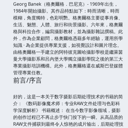
Georg Banek（格奧爾格．巴尼克）- 1969年出生，
1984年開始攝影。其作品特點如下：時而清晰，時而
模糊，角度獨特，色彩明艷。格奧爾格主要從事肖像、
生活、魅態、人體、旅行和街景攝影。六年來，格奧爾
格與科拉合作，編寫攝影教材，並為攝影雜誌撰稿。此
外，作為企業顧問，格奧爾格憑藉多年經驗，運用所學
知識 · 為企業提供專業支援，如視覺設計和圖片理念。
由格奧爾格一手建立的阿特彼克圖哈攝影學校是繼萊茵
曼大學攝影系和呂內堡大學獨立攝影學院之後的第三大
專業攝影培訓機構。此外，格奧爾格還在威斯巴登媒體
管理專業任教。
前言/序言
好的，这是一本关于数字摄影后期处理技术的书籍的简
介： 《数码影像魔术师：专业RAW文件处理与色彩科
学深度解析》 书籍概述： 在当今数字影像领域，摄影
的创作过程已不再止步于快门按下的一瞬。从高品质的
RAW文件捕获到最终令人惊艳的成片输出，后期处理技