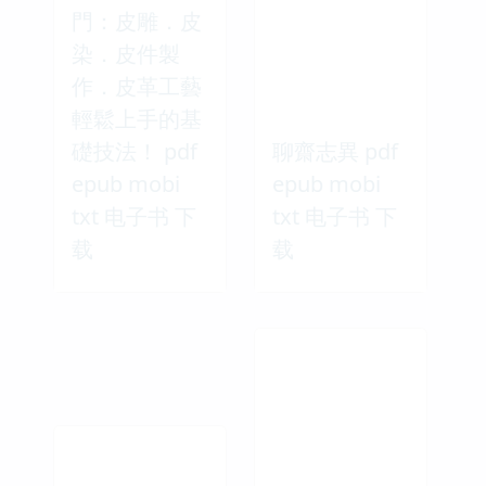
門：皮雕．皮
染．皮件製
作．皮革工藝
輕鬆上手的基
礎技法！ pdf
聊齋志異 pdf
epub mobi
epub mobi
txt 电子书 下
txt 电子书 下
载
载