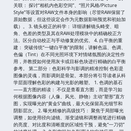
关联： 探讨“相机内色彩空间”、“照片风格/Picture
Style”等设置对RAW文件本身的影响（尽管RAW保留了
原始数据，但这些设定会作为元数据影响预览和初始加
载）。 3. 镜头校正的科学： 详细讲解镜头畸变、暗
角、色差的类型及其在RAW处理模块中的精确校正方
法。区分自动校正与手动修复的优劣。 4. 白平衡的重
建： 突破传统“一键白平衡”的限制，讲解色温、色调、
色偏（Tint）在不同光照环境下对情绪氛围的决定性作
用，并教授如何使用灰卡或目标色块进行精确的白平衡
参考。 第二部分：色彩科学与影调的精准控制 色彩是
图像的灵魂，而影调则是骨架。本部分将引导读者从科
学层面理解色彩的构建与光影的雕塑。 1. 色调的基石
——直方图的精读： 不仅是查看直方图，而是学习如
何根据图像内容（人像、风光、静物）主动“塑形”直方
图，实现曝光的“黄金S”曲线，最大化保留高光细节和
阴影层次。 2. 曝光精修的高级技巧： 聚焦于局部曝光
调整，如使用径向滤镜、渐变滤镜和调整画笔进行精确
的亮度、对比度和清晰度的区域性干预，避免“一刀切”