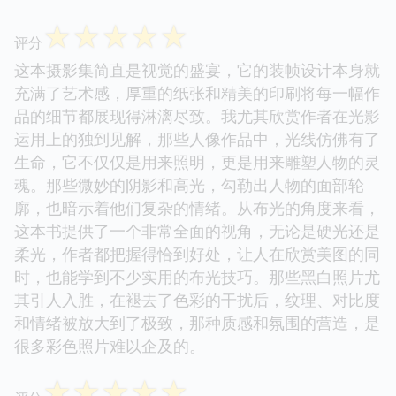
☆
☆
☆
☆
☆
评分
这本摄影集简直是视觉的盛宴，它的装帧设计本身就
充满了艺术感，厚重的纸张和精美的印刷将每一幅作
品的细节都展现得淋漓尽致。我尤其欣赏作者在光影
运用上的独到见解，那些人像作品中，光线仿佛有了
生命，它不仅仅是用来照明，更是用来雕塑人物的灵
魂。那些微妙的阴影和高光，勾勒出人物的面部轮
廓，也暗示着他们复杂的情绪。从布光的角度来看，
这本书提供了一个非常全面的视角，无论是硬光还是
柔光，作者都把握得恰到好处，让人在欣赏美图的同
时，也能学到不少实用的布光技巧。那些黑白照片尤
其引人入胜，在褪去了色彩的干扰后，纹理、对比度
和情绪被放大到了极致，那种质感和氛围的营造，是
很多彩色照片难以企及的。
☆
☆
☆
☆
☆