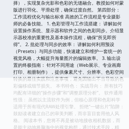
择），实现复杂光影和色彩的无缝融合。教授如何对蒙
版进行羽化、平滑处理，确保过渡自然。 第四部分：
工作流程优化与输出标准 高效的工作流程是专业摄影
师的必备技能。 1. 色彩管理与工作流搭建： 讲解如何
设置操作系统、显示器和软件之间的色彩同步。介绍显
示器校准的重要性及基本操作流程，确保“所见即所
得”。 2. 批处理与同步的效率： 讲解如何利用预设
（Presets）与同步功能，快速建立和维护一套统一的
视觉风格，大幅提升海量图片的编辑效率。 3. 输出设
置的终极指南： 针对不同用途（Web展示、专业画廊
打印、相册制作），提供像素尺寸、分辨率、色彩空间
转换的最佳实践和注意事项，避免因输出不当导致的色
彩偏移或细节损失。 本书特色： 实战导向： 所有技巧
均配有详细的“操作步骤”和“调整原理分析”。 软件通用
性强： 虽然以主流软件为例，但核心原理和色彩科学
适用于所有现代RAW处理引擎。 拒绝“一键出片”陷阱：
鼓励读者建立自己的审美判断，而非盲目套用他人风
格。 阅读本书，您将不再是被动地接收相机数据，而
是能主动地将脑海中的视觉构想，通过技术手段，精