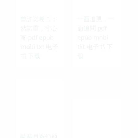
曾許諾卷二：
一面追風，一
然諾重，寸心
面追問 pdf
寄 pdf epub
epub mobi
mobi txt 电子
txt 电子书 下
书 下载
载
歐赫貝奇幻地