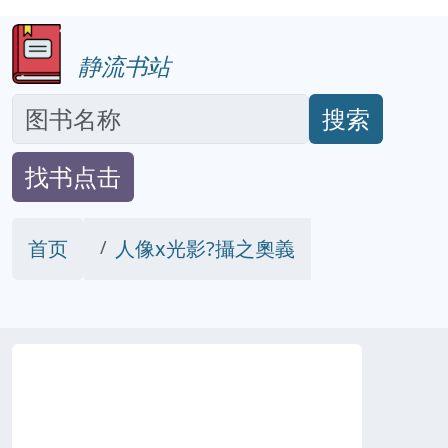
静流书站
搜索
找书点击
首页
人像x光影?攝之奧義