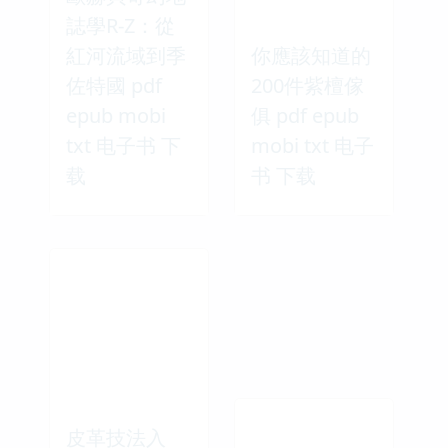
誌學R-Z：從
紅河流域到季
你應該知道的
佐特國 pdf
200件紫檀傢
epub mobi
俱 pdf epub
txt 电子书 下
mobi txt 电子
载
书 下载
皮革技法入