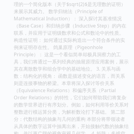
理的一个简化版本（关于$sqrt{2}$是无理数的证明）
来展示其威力。 数学归纳法（Principle of
Mathematical Induction）： 深入探讨其基准情况
（Base Case）和归纳步骤（Inductive Step）的内在
联系，并应用于证明级数求和公式和数论中的性质。
构造性证明： 如何通过实际构造出一个符合条件的实
例来证明存在性。 鸽巢原理（Pigeonhole
Principle）： 这是一个看似简单却极具洞察力的工
具，我们将通过一系列经典的抽屉原理应用案例，展示
其在离散数学和组合学中的基础地位。 3. 关系与函
数：结构化的视角： 函数是描述变化的语言，而关系
则是连接事物的桥梁。本章将深入探讨等价关系
（Equivalence Relations）和偏序关系（Partial
Order Relations）的特性，它们如何帮助我们将复杂
的数学世界进行有序划分。例如，如何利用等价关系对
整数进行模运算分类，为解析数论打下基础。 第二部
分：代数结构的抽象与几何的重构 本部分将带领读者
从具体的数字运算中抽离出来，开始接触代数的抽象结
构，并以更广阔的视角审视几何学。 4. 矩阵：多维空