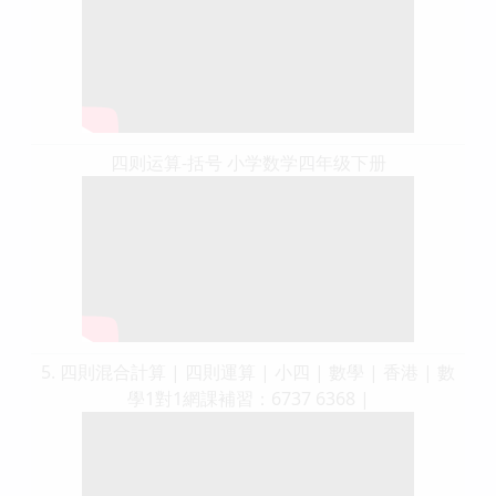
四则运算-括号 小学数学四年级下册
5. 四則混合計算 | 四則運算 | 小四 | 數學 | 香港 | 數
學1對1網課補習：6737 6368 |