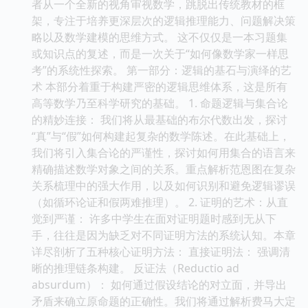
者从一个全新的视角审视数学，跳脱出传统教材的框
架，专注于培养更深层次的逻辑推理能力、问题解决策
略以及数学建模的思维方式。 这不仅仅是一本习题集
或知识点的复述，而是一次关于“如何像数学家一样思
考”的系统性探索。 第一部分：逻辑的基石与演绎的艺
术 本部分着重于构建严密的逻辑思维体系，这是所有
高等数学乃至科学研究的基础。 1. 命题逻辑与集合论
的精妙连接： 我们将从最基础的布尔代数出发，探讨
“真”与“假”如何构建起复杂的数学陈述。在此基础上，
我们将引入集合论的严谨性，探讨如何用集合的语言来
精确描述数学对象之间的关系。重点解析范恩图在复杂
关系梳理中的强大作用，以及如何识别和避免逻辑谬误
（如循环论证和假两难推理）。 2. 证明的艺术：从直
觉到严谨： 许多中学生在面对证明题时感到无从下
手，往往是因为缺乏对不同证明方法的系统认知。本章
详尽剖析了五种核心证明方法： 直接证明法： 强调清
晰的推理链条构建。 反证法（Reductio ad
absurdum）： 如何通过假设结论的对立面，并导出
矛盾来确立原命题的正确性。我们将通过解析费马大定