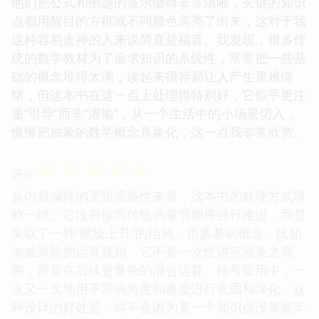
他们把公式和例题的展示做得非常清晰，关键的知识
点都用醒目的方框或不同颜色高亮了出来，这对于我
这种容易走神的人来说简直是福音。我发现，很多传
统的数学教材为了追求知识的系统性，常常把一些基
础的概念堆得太满，读起来很容易让人产生畏难情
绪，但这本书在这一点上处理得特别好，它似乎更注
重“引导”而非“灌输”，从一个生活中的小场景切入，
慢慢把抽象的数学概念具象化，这一点我非常欣赏。
☆
☆
☆
☆
☆
评分
从内容编排的逻辑流畅性来看，这本书的处理方式堪
称一绝。它没有按照传统的章节顺序强行推进，而是
采取了一种“螺旋上升”的结构。很多基础概念，比如
加减乘除的运算规则，它不是一次性讲完就束之高
阁，而是在后续更复杂的混合运算、括号应用中，一
次又一次地用不同的角度和难度进行巩固和深化。这
种设计的好处是，你不会因为某一个知识点没掌握牢