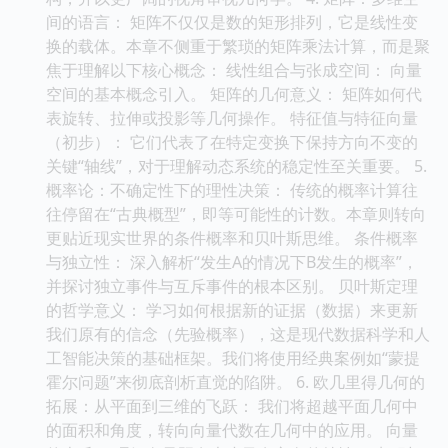
间的语言： 矩阵不仅仅是数的矩形排列，它是线性变
换的载体。本章不侧重于繁琐的矩阵乘法计算，而是聚
焦于理解以下核心概念： 线性组合与张成空间： 向量
空间的基本概念引入。 矩阵的几何意义： 矩阵如何代
表旋转、拉伸或投影等几何操作。 特征值与特征向量
（初步）： 它们代表了在特定变换下保持方向不变的
关键“轴线”，对于理解动态系统的稳定性至关重要。 5.
概率论：不确定性下的理性决策： 传统的概率计算往
往停留在“古典概型”，即等可能性的计数。本章则转向
更贴近现实世界的条件概率和贝叶斯思维。 条件概率
与独立性： 深入解析“发生A的情况下B发生的概率”，
并探讨独立事件与互斥事件的根本区别。 贝叶斯定理
的哲学意义： 学习如何根据新的证据（数据）来更新
我们原有的信念（先验概率），这是现代数据科学和人
工智能决策的基础框架。我们将使用经典案例如“蒙提
霍尔问题”来彻底剖析直觉的陷阱。 6. 欧几里得几何的
拓展：从平面到三维的飞跃： 我们将超越平面几何中
的面积和角度，转向向量代数在几何中的应用。 向量