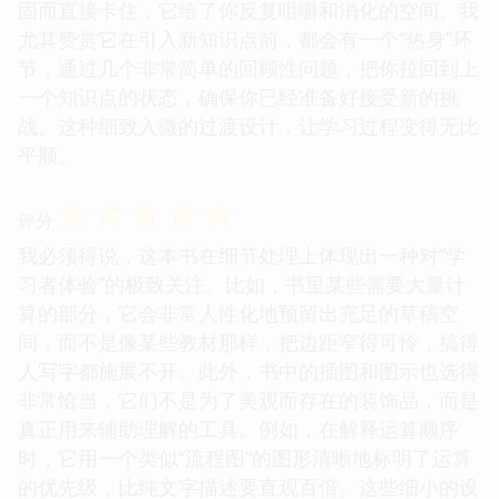
固而直接卡住，它给了你反复咀嚼和消化的空间。我
尤其赞赏它在引入新知识点前，都会有一个“热身”环
节，通过几个非常简单的回顾性问题，把你拉回到上
一个知识点的状态，确保你已经准备好接受新的挑
战。这种细致入微的过渡设计，让学习过程变得无比
平顺。
☆
☆
☆
☆
☆
评分
我必须得说，这本书在细节处理上体现出一种对“学
习者体验”的极致关注。比如，书里某些需要大量计
算的部分，它会非常人性化地预留出充足的草稿空
间，而不是像某些教材那样，把边距窄得可怜，搞得
人写字都施展不开。此外，书中的插图和图示也选得
非常恰当，它们不是为了美观而存在的装饰品，而是
真正用来辅助理解的工具。例如，在解释运算顺序
时，它用一个类似“流程图”的图形清晰地标明了运算
的优先级，比纯文字描述要直观百倍。这些细小的设