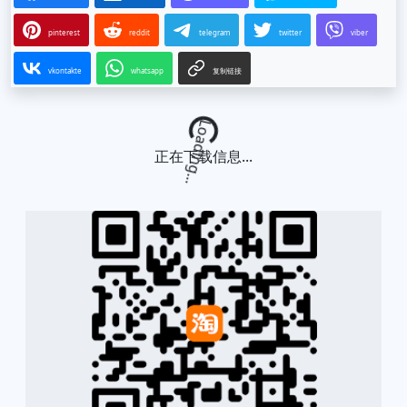
pinterest
reddit
telegram
twitter
viber
vkontakte
whatsapp
复制链接
Loading...
正在下载信息...