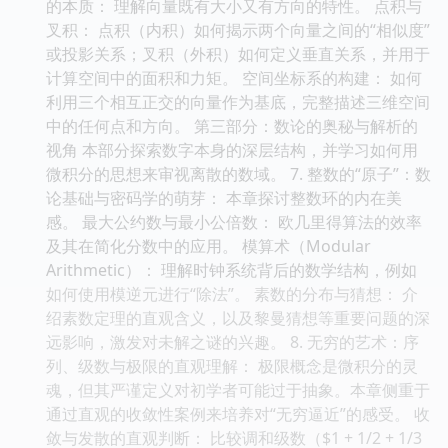
的本质： 理解向量既有大小又有方向的特性。 点积与
叉积： 点积（内积）如何揭示两个向量之间的“相似度”
或投影关系；叉积（外积）如何定义垂直关系，并用于
计算空间中的面积和力矩。 空间坐标系的构建： 如何
利用三个相互正交的向量作为基底，完整描述三维空间
中的任何点和方向。 第三部分：数论的奥秘与解析的
视角 本部分探索数字本身的深层结构，并学习如何用
微积分的思想来审视离散的数域。 7. 整数的“原子”：数
论基础与密码学的萌芽： 本章探讨整数环的内在美
感。 最大公约数与最小公倍数： 欧几里得算法的效率
及其在简化分数中的应用。 模算术（Modular
Arithmetic）： 理解时钟系统背后的数学结构，例如
如何使用模逆元进行“除法”。 素数的分布与猜想： 介
绍素数定理的直观含义，以及黎曼猜想等重要问题的深
远影响，激发对未解之谜的兴趣。 8. 无穷的艺术：序
列、级数与极限的直观理解： 极限概念是微积分的灵
魂，但其严谨定义对初学者可能过于抽象。本章侧重于
通过直观的收敛性案例来培养对“无穷逼近”的感受。 收
敛与发散的直观判断： 比较调和级数（$1 + 1/2 + 1/3