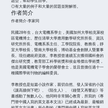
題型，幫助學生自學。
◎有大量的例子和大量的習題並附解答。
作者简介
作者簡介-李家同
民國28年生，台大電機系學士，美國加州大學柏克萊校
區電機博士。歷任清華大學應用數學研究所所長、資訊
研究所所長、電機系系主任、工學院院長、教務長，靜
宜大學校長，暨南大學校長，博幼基金會創辦人暨董事
長。現任總統府資政。李教授曾連續五次獲得國科會的
傑出研究獎，教育部工科學術獎和侯金堆傑出學術獎，
他是美國電機電子學會的榮譽會士，並且曾擔任過十一
種國際學術刊物的編輯委員。
李教授也是短篇小說作家，親切自然、發人深省的小說
《讓高牆倒下吧》、《陌生人》、《鐘聲又再響起》等
書感動了無數人心。他同時非常關心教育，所寫的《專
門替中國人寫的英文基本文法》已經成為最新、最暢銷
的英文文法書；所企劃的《專門替中國人寫的英文課