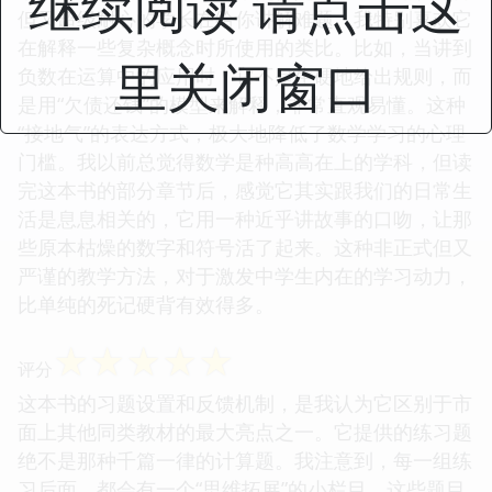
继续阅读 请点击这
但又超级耐心的学长在给你讲解难题。我特别喜欢它
在解释一些复杂概念时所使用的类比。比如，当讲到
里关闭窗口
负数在运算中的应用时，它不是生硬地给出规则，而
是用“欠债还钱”的模型来解释，非常直观易懂。这种
“接地气”的表达方式，极大地降低了数学学习的心理
门槛。我以前总觉得数学是种高高在上的学科，但读
完这本书的部分章节后，感觉它其实跟我们的日常生
活是息息相关的，它用一种近乎讲故事的口吻，让那
些原本枯燥的数字和符号活了起来。这种非正式但又
严谨的教学方法，对于激发中学生内在的学习动力，
比单纯的死记硬背有效得多。
☆
☆
☆
☆
☆
评分
这本书的习题设置和反馈机制，是我认为它区别于市
面上其他同类教材的最大亮点之一。它提供的练习题
绝不是那种千篇一律的计算题。我注意到，每一组练
习后面，都会有一个“思维拓展”的小栏目，这些题目