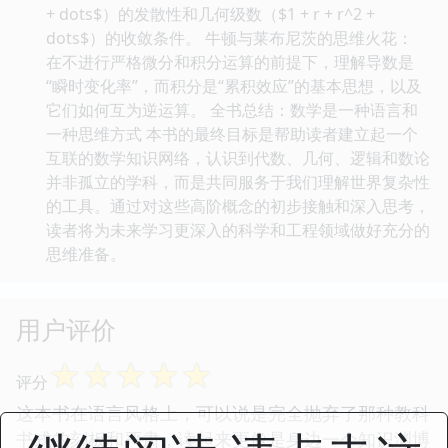
+ dots$）的发散性和几何级数（$1 + r + r^2 +
dots$）的收敛条件。 牛顿与莱布尼茨的思维火花：
在不进行严格微分和积分运算的前提下，理解导数是
“瞬时变化率”，而积分是“累积效应”的基本思想，以及
它们如何互为逆运算。 全书总结：数学是一种语言和
一种思维方式 本书的最终目标是帮助读者建立起一个
互联的数学知识网络，认识到代数、几何、逻辑和数论
并非孤立的学科，而是共同服务于我们理解世界复杂性
的工具。通过对这些高阶概念的初步接触和深入思考，
读者将为未来学习更深入的科学和工程领域做好充分的
思维准备。
用户评价
☆
☆
☆
☆
☆
评分
这本书在语言风格上，可以说是完全抛弃了那种教科
书式的刻板和严肃，读起来更像是身边一个知识渊博