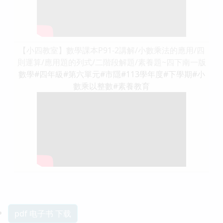
【小四教室】數學課本P91-2講解/小數乘法的應用/四
則運算/應用題的列式/二階段解題/素養題~四下南一版
數學#四年級#第六單元#市隱#113學年度#下學期#小
數乘以整數#素養教育
pdf 电子书 下载