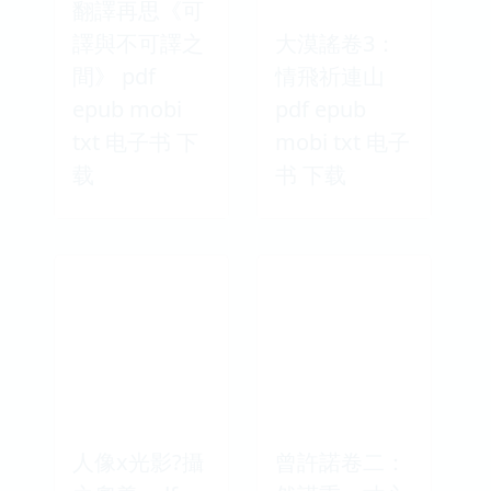
翻譯再思《可
譯與不可譯之
大漠謠卷3：
間》 pdf
情飛祈連山
epub mobi
pdf epub
txt 电子书 下
mobi txt 电子
载
书 下载
人像x光影?攝
曾許諾卷二：