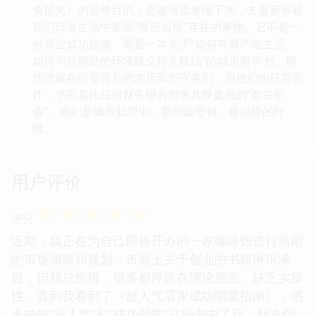
角拾光》的最终目的，是邀请读者慢下来，去重新审视
我们日常生活中那些“理所当然”存在的事物。它不是一
份商业成功指南，而是一本关于“如何有尊严地生活、
如何与你所处的环境建立持久联结”的城市哲学书。那
些隐藏在喧嚣背后的老店和坚守者们，用他们的日常劳
作，书写着比任何财务报表都更具厚重感的“存在价
值”。他们是城市肌理中，那些最坚韧、最温暖的纤
维。
用户评价
☆
☆
☆
☆
☆
评分
近期，我正在为自己即将开办的一家咖啡馆进行前期
的市场调研和规划。市面上关于创业的书籍琳琅满
目，但我总觉得，很多都停留在理论层面，缺乏实操
性。直到我看到了《超人气店家成功開業指南》，书
名中的“超人气”和“成功開業”立刻击中了我。我迫切