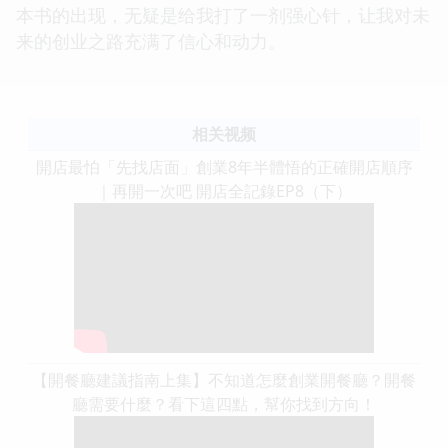
本书的出现，无疑是给我打了一剂强心针，让我对未
来的创业之路充满了信心和动力。
相关视频
開店最怕「先找店面」創業8年半體悟的正確開店順序
｜再開一次吧 開店全記錄EP8（下）
【開餐廳建議指南上集】不知道怎麼創業開餐廳？開餐
廳需要什麼？看下這四點，幫你找到方向！