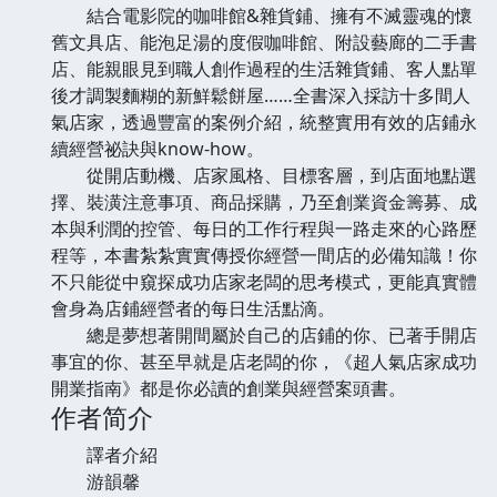
結合電影院的咖啡館&雜貨鋪、擁有不滅靈魂的懷
舊文具店、能泡足湯的度假咖啡館、附設藝廊的二手書
店、能親眼見到職人創作過程的生活雜貨鋪、客人點單
後才調製麵糊的新鮮鬆餅屋……全書深入採訪十多間人
氣店家，透過豐富的案例介紹，統整實用有效的店鋪永
續經營祕訣與know-how。
從開店動機、店家風格、目標客層，到店面地點選
擇、裝潢注意事項、商品採購，乃至創業資金籌募、成
本與利潤的控管、每日的工作行程與一路走來的心路歷
程等，本書紮紮實實傳授你經營一間店的必備知識！你
不只能從中窺探成功店家老闆的思考模式，更能真實體
會身為店鋪經營者的每日生活點滴。
總是夢想著開間屬於自己的店鋪的你、已著手開店
事宜的你、甚至早就是店老闆的你，《超人氣店家成功
開業指南》都是你必讀的創業與經營案頭書。
作者简介
譯者介紹
游韻馨