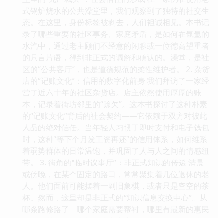
式锅炉烧水的公共澡堂里，我们观察到了独特的社交生
态。在这里，身份标签被剥去，人们袒诚相见。本书记
录了哪些重要的社区事务、家庭矛盾，是如何在氤氲的
水汽中，通过老主顾们不经意的闲聊或一位德高望重者
的只言片语，得到非正式的调解和确认的。澡堂，是社
区的“公共客厅”，也是道德规范的柔性维护者。 2. 杂货
店的“记账文化”：信用的数字化前身 我们拜访了一家经
营了近六十年的社区杂货店。店主依然使用厚厚的账
本，记录着街坊邻里的“赊欠”。这本书探讨了这种朴素
的“记账文化”背后的社会契约——它依赖于双方对彼此
人品的绝对信任。当年轻人习惯于即时支付和电子钱包
时，这种“等下个月发工资再还”的信用体系，如何维系
着弱势群体的日常温饱，并巩固了人与人之间的情感纽
带。 3. 街角的“临时议事厅”：非正式知识的传递 清晨
或傍晚，在某个固定的路口，常常聚集着几位退休的老
人。他们面前可能摆着一副旧象棋，或者只是空空的茶
杯。然而，这里却是非正式的“知识信息交换中心”。从
哪条路修路了，哪个家庭需要帮衬，哪里有最新的惠民