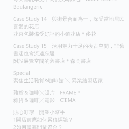
Boulangerie
Case Study 14 與街景合而為一，深受當地居民
喜愛的花店
花束包裝備受好評的小鎮花店＊麥花
Case Study 15 活用魅力十足的復古空間，非舊
書迷也會流連忘返
附設展覽空間的舊書店＊森岡書店
Special
聚焦生活雜貨&咖啡館 ╳ 異業結盟店家
雜貨＆咖啡╳照片 FRAME＊
雜貨＆咖啡╳電影 CIEMA
貼心叮嚀 開業小幫手
1開店前應如何累積經驗？
2如何籌募開業資金？