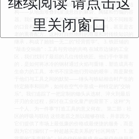
继续阅读 请点击这
料。本书将花大量篇幅描述这家铺子内部复杂的空间结
构——从地面堆叠到屋顶悬挂的麻袋、陶罐和竹编的容
里关闭窗口
器。我们记录了她如何根据季节、湿度，以及不同顾客
的口音和诉求，精确调配出药引、炖汤底料，甚至是古
老的熏香配方。这种对自然物料的尊重和对传统知识的
继承，构成了她独一无二的“经营哲学”。 3. 铁匠铺的
“敲击交响曲”：工具与劳动的共鸣 在城市边缘的工业
区，我们找到了最后的几位传统铁匠。他们手中掌握
的，是如何将冰冷的钢材通过火焰与重锤，塑造成具有
生命力的工具。本书不渲染他们劳动的艰辛，而是聚焦
于他们与工具之间的默契——锤头与铁砧相击时产生的
特定频率和回声，如何在空气中形成一种特定的“交响
乐”。我们追踪了一把定制的锄头从选材、淬火到最后
开刃的全过程，探讨在工业化量产的背景下，这种“为
一个人、为一件事”打造工具的意义何在。 第二部：社
区的呼吸与联结 这些老店之所以能够存续，并非因为
它们提供了市场上最低廉的价格或最便捷的服务，而是
因为它们编织了一种超越买卖关系的“社区网络”。 1. 澡
堂里的“无声裁决”：社会信任的形成 在一家仍在使用老