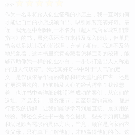
☆
☆
☆
☆
☆
评分
作为一名即将踏入创业征程的小店主，我一直对如何
才能让自己的小店脱颖而出、吸引顾客充满好奇。最
近，我无意中翻阅到一本名为《超人气店家成功開業
指南》的书，虽然我还没有来得及深入阅读，但单是
书名就足以让我心潮澎湃，充满了期待。我迫不及待
地想象着，这本书里究竟会藏着怎样宝贵的秘籍，能
够帮助像我一样的创业小白，一步步打造出人人称道
的“超人气店家”。我尤其好奇书中对于“人气”的定
义，是仅仅依靠华丽的装修和铺天盖地的广告，还是
有更深层次的、能够触及人心的经营哲学？我设想
着，也许书中会详细剖析那些成功的案例，从它们的
选址、产品设计、服务细节，甚至是营销策略，都进
行细致的拆解，让我们能够学习到最直接、最实用的
经验。我还会关注书中是否会提供一些关于如何理解
和满足顾客需求的具体方法，毕竟，顾客是店家的衣
食父母，只有真正了解他们，才能赢得他们的心。这