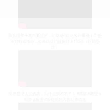
新店開業千萬不要打折，用這4招從此客戶爆滿 | 生意
不好時這樣做，效果比促銷打折好上100倍（行銷思
維）
商场里没人逛的店，为什么倒闭不了？ #商场 #商业 #
科普 #精选 #看优质好内容就来精选