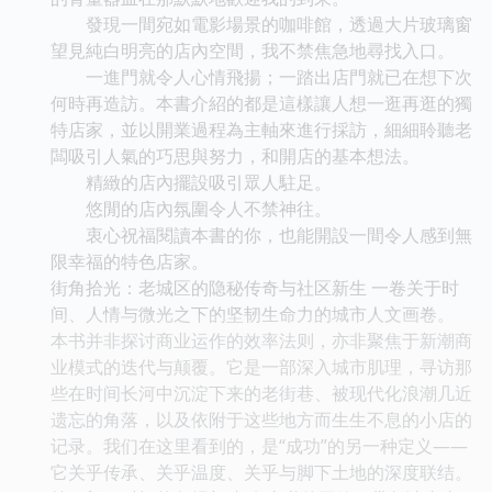
發現一間宛如電影場景的咖啡館，透過大片玻璃窗
望見純白明亮的店內空間，我不禁焦急地尋找入口。
一進門就令人心情飛揚；一踏出店門就已在想下次
何時再造訪。本書介紹的都是這樣讓人想一逛再逛的獨
特店家，並以開業過程為主軸來進行採訪，細細聆聽老
闆吸引人氣的巧思與努力，和開店的基本想法。
精緻的店內擺設吸引眾人駐足。
悠閒的店內氛圍令人不禁神往。
衷心祝福閱讀本書的你，也能開設一間令人感到無
限幸福的特色店家。
街角拾光：老城区的隐秘传奇与社区新生 一卷关于时
间、人情与微光之下的坚韧生命力的城市人文画卷。
本书并非探讨商业运作的效率法则，亦非聚焦于新潮商
业模式的迭代与颠覆。它是一部深入城市肌理，寻访那
些在时间长河中沉淀下来的老街巷、被现代化浪潮几近
遗忘的角落，以及依附于这些地方而生生不息的小店的
记录。我们在这里看到的，是“成功”的另一种定义——
它关乎传承、关乎温度、关乎与脚下土地的深度联结。