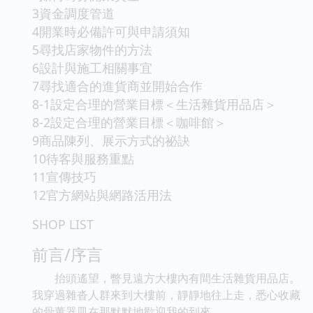
3資金調度管道
4開業時必備許可與申請須知
5尋找店家物件的方法
6設計與施工相關事宜
7尋找適合的進貨商並開始合作
8-1設定合理的營業目標＜生活雜貨用品店＞
8-2設定合理的營業目標＜咖啡館＞
9商品陳列、展示方式的祕訣
10待客與服務重點
11宣傳技巧
12官方網站與網路活用法
SHOP LIST
前言/序言
抬頭遙望，瞥見遠方大樓內有間生活雜貨用品店。
我穿過雜沓人群來到大樓前，靜靜地往上走，悉心收藏
的骨董器皿在那默默地歡迎我的到來。