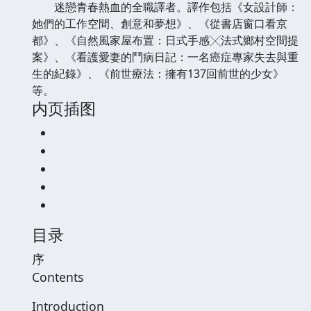
迷戀青春熱血的全職譯者。譯作包括《女設計師：
她們的工作空間、創意和夢想》、《從書店窗口看京
都》、《自然風家屋布置：日式手感╳法式鄉村空間提
案》、《看護愛妻的鬥病日記：一名癌症專家失去與重
生的紀錄》、《前世療法：擁有137回前世的少女》
等。
内页插图
目录
序
Contents
Introduction