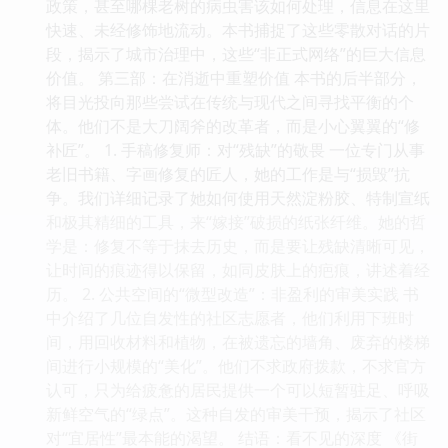
政策，甚至哪棵老树的病虫害该如何处理，信息在这里
快速、未经修饰地流动。本书捕捉了这些零散对话的片
段，揭示了城市治理中，这些“非正式网络”的巨大信息
价值。 第三部：在消逝中重塑价值 本书的后半部分，
将目光投向那些尝试在传统与现代之间寻找平衡的个
体。他们不是大刀阔斧的改革者，而是小心翼翼的“修
补匠”。 1. 手稿修复师：对“残缺”的敬畏 一位专门从事
老旧书籍、字画修复的匠人，她的工作是与“损毁”抗
争。我们详细记录了她如何使用天然淀粉胶、特制宣纸
和极其精细的工具，来“嫁接”破损的纸张纤维。她的哲
学是：修复不等于抹去历史，而是要让残缺清晰可见，
让时间的痕迹得以保留，如同皮肤上的疤痕，讲述着经
历。 2. 公共空间的“微型改造”：非盈利的审美实践 书
中介绍了几位自发性的社区志愿者，他们利用下班时
间，用回收材料和植物，在被遗忘的墙角、废弃的楼梯
间进行小规模的“美化”。他们不求政府拨款，不求官方
认可，只为给疲惫的居民提供一个可以短暂驻足、呼吸
新鲜空气的“绿点”。这种自发的审美干预，揭示了社区
对“宜居性”最本能的渴望。 结语：看不见的深度 《街