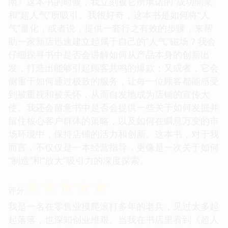
南》这本书的时候，我立刻被它所承诺的“成功開業”
和“超人气”所吸引。我很好奇，这本书是如何将“人
气”量化，或者说，提供一套行之有效的步骤，来帮
助一家新店迅速建立起属于自己的“人气”磁场？我会
仔细探寻书中是否会讲解如何从产品本身的创新出
发，打造出能够引起顾客共鸣的爆款；又或者，它会
侧重于如何通过极致的服务，让每一位顾客都能感受
到被重视和被关怀，从而自发地成为店铺的宣传大
使。我还会留意书中是否会提供一些关于如何发掘并
留住核心客户群体的策略，以及如何在瞬息万变的市
场环境中，保持店铺的活力和创新。这本书，对于我
而言，不仅仅是一本经营指导，更像是一次关于如何
“制造”和“放大”吸引力的深度探索。
☆
☆
☆
☆
☆
评分
我是一名在零售业摸爬滚打多年的老兵，见过太多起
起落落，也深知创业维艰。当我在书店里看到《超人