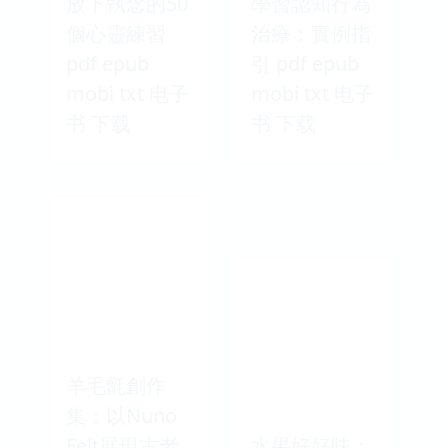
放下執念的50
學習認知行為
個心靈練習
治療：實例指
pdf epub
引 pdf epub
mobi txt 电子
mobi txt 电子
书 下载
书 下载
羊毛氈創作
集：以Nuno
Felt展現古老
水果好好味：