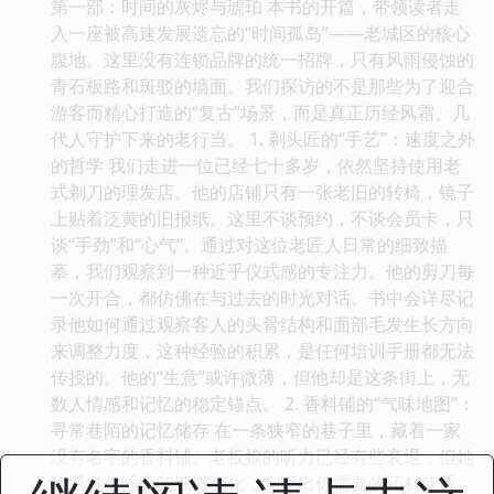
第一部：时间的灰烬与琥珀 本书的开篇，带领读者走
入一座被高速发展遗忘的“时间孤岛”——老城区的核心
腹地。这里没有连锁品牌的统一招牌，只有风雨侵蚀的
青石板路和斑驳的墙面。我们探访的不是那些为了迎合
游客而精心打造的“复古”场景，而是真正历经风霜、几
代人守护下来的老行当。 1. 剃头匠的“手艺”：速度之外
的哲学 我们走进一位已经七十多岁，依然坚持使用老
式剃刀的理发店。他的店铺只有一张老旧的转椅，镜子
上贴着泛黄的旧报纸。这里不谈预约，不谈会员卡，只
谈“手劲”和“心气”。通过对这位老匠人日常的细致描
摹，我们观察到一种近乎仪式感的专注力。他的剪刀每
一次开合，都仿佛在与过去的时光对话。书中会详尽记
录他如何通过观察客人的头骨结构和面部毛发生长方向
来调整力度，这种经验的积累，是任何培训手册都无法
传授的。他的“生意”或许微薄，但他却是这条街上，无
数人情感和记忆的稳定锚点。 2. 香料铺的“气味地图”：
寻常巷陌的记忆储存 在一条狭窄的巷子里，藏着一家
没有名字的香料铺。老板娘的听力已经有些衰退，但她
能通过你呼吸的细微变化，判断出你需要的药材或香