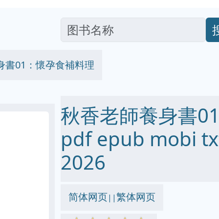
身書01：懷孕食補料理
秋香老師養身書0
pdf epub mobi
2026
简体网页
繁体网页
||