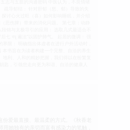
五志与五脏的沟通密码 中医认为，不良情绪
。 疏导郁结： 针对肝郁（怒、郁）导致的失
 探讨心火过旺（喜）如何影响睡眠，并介绍
虑（思伤脾）带来的消化问题。 第七章：动静
八段锦与太极导引的应用： 选取几式最适合不
ায়ু 遍法”以固护肺气。 起居的微调： 强
”的界限： 明确指出体虚者在进行户外活动时，
真 本书旨在为读者构建一个完整、自洽的养生
时、地利、人和的精妙把握，我们得以在纷繁复
钥匙，引领您走向更为和谐、自洽的健康人
这份爱最直接、最温柔的方式。《秋香老
师用她独有的亲切而富有感染力的笔触，