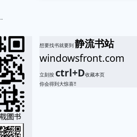
...
.
静流书站
想要找书就要到
windowsfront.com
ctrl+D
立刻按
收藏本页
你会得到大惊喜!!