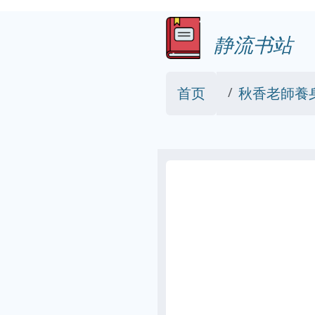
静流书站
首页
秋香老師養