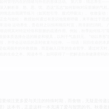
如何管理内在的情绪与外在的形体活动。 第六章：情志养生——
深入解析喜、怒、思、忧、恐这“五志”如何影响对应脏腑的气机
的情志自我调节练习（如冥想引导、腹式呼吸法）。 收敛妄动：
。 正念与放松： 教授如何通过有意识地觉察呼吸，来平衡过于思
常活动 运动养生，贵在持之以恒和顺应时宜，而非剧烈消耗。 
说明其对特定经络和脏腑的疏通作用。例如，秋季如何练习“背后七 ব
何根据体质选择合适的睡姿和寝具，以利于气血归元。 “动以养形
段，并学会运动后的及时收束与拉伸。 --- 结语：回归生命的本
再是临渴掘井的补救措施，而是融入日常的生命哲学。通过对天
在的生命之本。阅读本书，如同获得了一把解读自身健康密码的
需要倾注更多爱与关注的特殊时期，而食物，无疑是传递
料理》这本书，正是这样一本充满了爱与智慧的书。秋香老