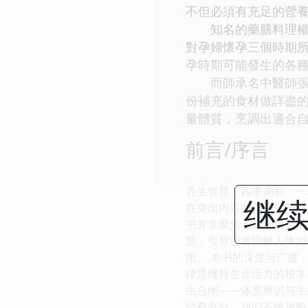
不但必須有充足的營
知名的藥膳料理權威
對孕婦懷孕三個時期
孕時期可能發生的各
而師承名中醫師張步
份補充的食材做詳盡
量體質，烹調出適合
前言/序言
养生智慧，四季调和：一
继续
在突出内容的普适性与深
书并非聚焦于某一特定生
慧，引导读者理解人体如
衡。 本书的深度与广度
律是维持生命活力的根本
生总纲——体质辨识与生
经典划分。我们不使用晦