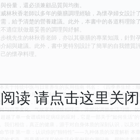
養與份量，還必須兼顧品質與均衡。
林秋香老師以多年的藥膳調理經驗，為懷孕婦女設計了8
所需，給予清楚的營養建議。此外，本書中的各道料理除
種不適症狀做最妥善的調理與紓解。
桃先生的林秋香老師，亦以其藥膳的專業知識，針對孕
的介紹與建議。此外，書中更特別設計了簡單的自我體質
自己的懷孕料理。
本关于传统中医与日常养生的实用指南 书名：《四季养生经：顺
阅读 请点击这里关
度） 引言： 在现代生活的快节奏中，我们与自然节律的联系日
命阶段的需求，而是旨在提供一套全面、系统且可操作的传统中
何与四季变化、气候寒热湿燥相呼应，并据此调整生活习惯、饮
，超越了单一食谱或特定病症的应对，它是一部关于“如何生活”
。我们相信，真正的健康，源于对自身体质的深刻认识，以及对自然
命节律 第一章：认识你的“独特性”——九种体质的深度解析 
涩的术语，而是通过详尽的生活化案例和自测问卷，帮助读者清