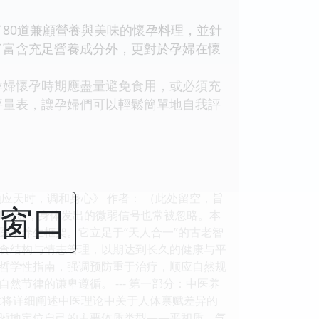
0道兼顧營養與美味的懷孕料理，並針
了富含充足營養成分外，更對於孕婦在懷
婦懷孕時期應盡量避免食用，或必須充
評量表，讓孕婦們可以輕鬆簡單地自我評
应天时，调和身心》 作者： （此处留空，旨
闭窗口
渐疏远，身体发出的微弱信号也常被忽略。本
医学养生框架。它立足于“天人合一”的古老智
食结构与情志管理，以期达到长久的健康与平
的哲学性指南，强调预防重于治疗，顺应自然规
节律的谦卑遵循。 --- 第一部分：中医养
本章将详细阐述中医理论中关于人体禀赋差异的
晰地定位自己的主要体质类型——平和质、气