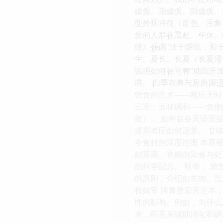
虚质、阳虚质、阴虚质、
型外观特征（面色、舌象
质的人群在晨起、午休、
经》强调“法于阴阳，和
生、夏长、长夏（长夏湿气
说明如何在立春“助阳升发
滞。 四季衣着与居所调适
饮食的艺术——顺应天时
三章：五味调和——食物
敛）： 如何在春天适度
虚寒者应如何适量。 甘
令食材的深度挖掘 本章
如荠菜、香椿的采食与处
的科学配方。 秋季： 
的原则，介绍如羊肉、黑
收效率 脾胃是后天之本
性的影响。例如，为什么
水、药茶来辅助消化和调