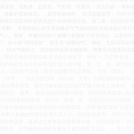
痰湿质、湿热质、血瘀质、气郁质、特禀质。 深入剖析： 每种
、脉象的直观体现）、易患疾病倾向。 生活实践指导： 针对不
睡前应采取何种姿势或进行何种调理活动。 第二章：时间的哲学
于术数”。本章的核心在于将抽象的节气知识转化为具体的日常行动
）、秋收、冬藏对应的人体哪个脏腑处于主导地位，以及此时应如何
”，在小满“清利湿热”，在冬至“潜藏精气”。例如，立秋后应如
： 结合气候特点，指导如何选择衣物面料、调整室内湿度和温度，以
、调和五味的实践指南 本书的饮食章节，拒绝“一刀切”的食谱，
的药用价值与日常应用 我们深入探讨酸、苦、甘、辛、咸五味的
摄入，以助肝气收敛，而非过度酸涩伤及脾胃。 苦味（清泄）：
味（补养）： 区分天然甘味（如山药、大枣）与精制糖分的区别
根据四季的更迭，推荐并解析最适宜该时节摄入的本土化食材。 
理禁忌。 夏季： 重点讲解如何通过清淡、利湿的瓜果蔬菜（如
聚焦于润燥养肺的食物，如百合、银耳、梨，并提供针对不同肺质（
芝麻等食材的最佳进补时机与搭配禁忌，强调“藏精”而非“过度进
，本章从食物的性状和处理方式入手，优化吸收效率。 烹饪方式
同样的蔬菜，蒸煮比生食更适合脾胃虚弱者。 饮品的智慧： 区分
理体质，并明确指出何时应避免大量饮用寒凉之品。 --- 第三部