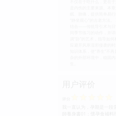
不仅在于吃什么，更在于
是内伤的主要来源。本章
眠、胁痛，提供简单易行
“静坐观心”的古老方法
结合——传统导引术与日
同季节练习的动作，并详细
调“卧”的艺术，指导如
应避开风寒湿邪侵袭的时
知识体系，使“养生”不
杂的外部环境中，稳固内
生。
用户评价
☆
☆
☆
☆
☆
评分
我一直认为，孕期是一段
師養身書01：懷孕食補