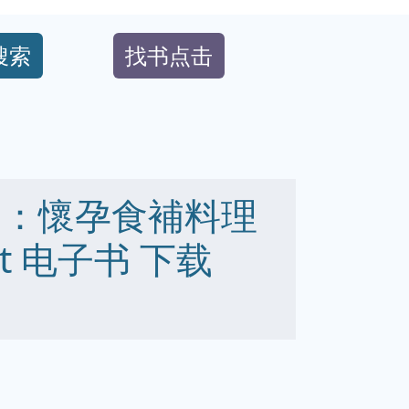
搜索
找书点击
1：懷孕食補料理
 txt 电子书 下载