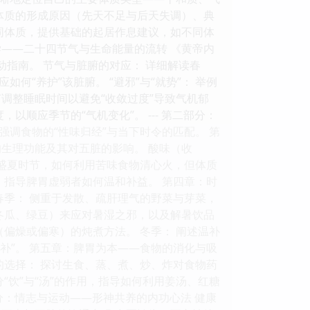
体质的形成原因（先天不足与后天失调）、典
同体质，提供基础的起居作息建议，如不同体
——二十四节气与生命能量的流转 《黄帝内
指南。 节气与脏腑的对应： 详细解读春
“养护”该脏腑。 “避邪”与“就势”： 举例
何调整睡眠时间以避免“收敛过度”导致气机郁
顺应季节的“气机变化”。 --- 第二部分：
强调食物的“性味归经”与当下时令的匹配。 第
生理功能及其对五脏的影响。 酸味（收
 盛夏时节，如何利用苦味食物清心火，但体质
，指导脾胃虚弱者如何温和补益。 第四章：时
春季： 侧重于发散、疏肝理气的野菜与芽菜，
冬瓜、绿豆）来应对暑湿之邪，以及解暑饮品
偏燥或偏寒）的炖煮方法。 冬季： 阐述温补
补”。 第五章：脾胃为本——食物的消化与吸
的选择： 探讨生食、蒸、煮、炒、炸对食物药
“饮”与“汤”的作用，指导如何利用姜汤、红糖
分：情志与运动——形神共养的内功心法 健康