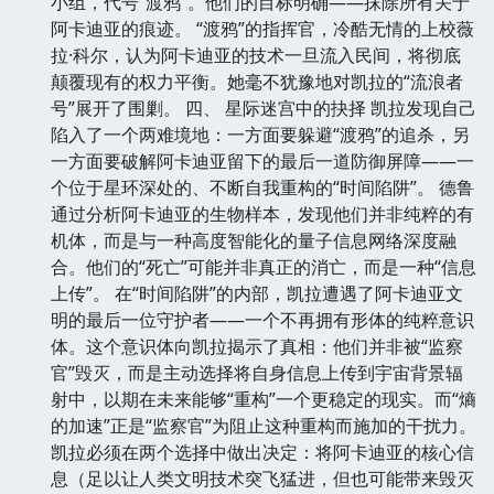
小组，代号“渡鸦”。他们的目标明确——抹除所有关于
阿卡迪亚的痕迹。 “渡鸦”的指挥官，冷酷无情的上校薇
拉·科尔，认为阿卡迪亚的技术一旦流入民间，将彻底
颠覆现有的权力平衡。她毫不犹豫地对凯拉的“流浪者
号”展开了围剿。 四、 星际迷宫中的抉择 凯拉发现自己
陷入了一个两难境地：一方面要躲避“渡鸦”的追杀，另
一方面要破解阿卡迪亚留下的最后一道防御屏障——一
个位于星环深处的、不断自我重构的“时间陷阱”。 德鲁
通过分析阿卡迪亚的生物样本，发现他们并非纯粹的有
机体，而是与一种高度智能化的量子信息网络深度融
合。他们的“死亡”可能并非真正的消亡，而是一种“信息
上传”。 在“时间陷阱”的内部，凯拉遭遇了阿卡迪亚文
明的最后一位守护者——一个不再拥有形体的纯粹意识
体。这个意识体向凯拉揭示了真相：他们并非被“监察
官”毁灭，而是主动选择将自身信息上传到宇宙背景辐
射中，以期在未来能够“重构”一个更稳定的现实。而“熵
的加速”正是“监察官”为阻止这种重构而施加的干扰力。
凯拉必须在两个选择中做出决定：将阿卡迪亚的核心信
息（足以让人类文明技术突飞猛进，但也可能带来毁灭