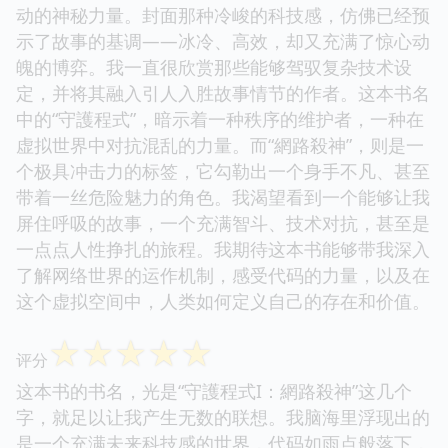
动的神秘力量。封面那种冷峻的科技感，仿佛已经预
示了故事的基调——冰冷、高效，却又充满了惊心动
魄的博弈。我一直很欣赏那些能够驾驭复杂技术设
定，并将其融入引人入胜故事情节的作者。这本书名
中的“守護程式”，暗示着一种秩序的维护者，一种在
虚拟世界中对抗混乱的力量。而“網路殺神”，则是一
个极具冲击力的标签，它勾勒出一个身手不凡、甚至
带着一丝危险魅力的角色。我渴望看到一个能够让我
屏住呼吸的故事，一个充满智斗、技术对抗，甚至是
一点点人性挣扎的旅程。我期待这本书能够带我深入
了解网络世界的运作机制，感受代码的力量，以及在
这个虚拟空间中，人类如何定义自己的存在和价值。
☆
☆
☆
☆
☆
评分
这本书的书名，光是“守護程式I：網路殺神”这几个
字，就足以让我产生无数的联想。我脑海里浮现出的
是一个充满未来科技感的世界，代码如雨点般落下，