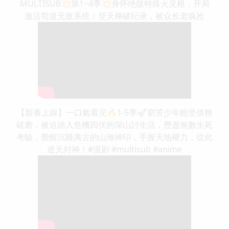
MULTISUB💥第1~4季💥身怀绝版特殊火灵根，开局
激活苟道无敌系统！登天梯破纪录，被众长老疯抢
【新番上線】一口氣看完🔥1-5季🚀窮苦少年飽受債務
磋磨，被迫踏入危機四伏的深山討生活，歷盡無數生死
考驗，覺醒沉睡萬古的山海神印，手握天地權力，從此
逆天封神！#漫剧 #multisub #anime