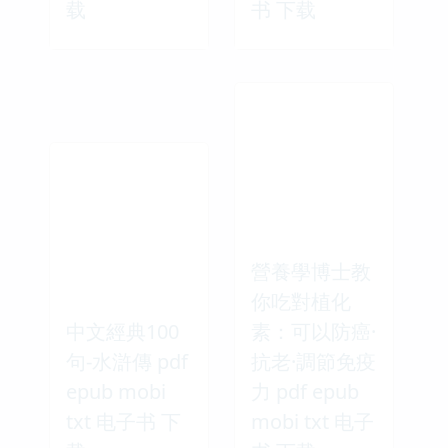
载
书 下载
營養學博士教
你吃對植化
中文經典100
素：可以防癌·
句-水滸傳 pdf
抗老·調節免疫
epub mobi
力 pdf epub
txt 电子书 下
mobi txt 电子