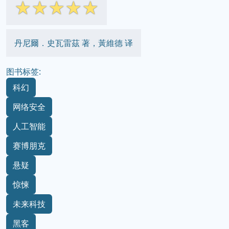
☆
☆
☆
☆
☆
丹尼爾．史瓦雷茲 著，黃維德 译
图书标签:
科幻
网络安全
人工智能
赛博朋克
悬疑
惊悚
未来科技
黑客