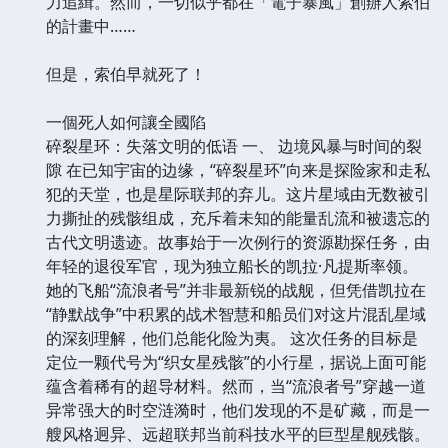
力追緝。然而，一切似乎都在「電子暴風」創辦人索伯
的計畫中……
但是，索伯早就死了！
一個死人如何讓全國陷
碎裂星环：失落文明的低语 一、 边境风暴与时间的裂
隙 在已知宇宙的边缘，“碎裂星环”向来是探险家和走私
犯的天堂，也是星际联邦的弃儿。这片星域由无数被引
力撕扯的残骸组成，充斥着未知的能量乱流和被遗忘的
古代文明遗迹。故事始于一次例行的资源勘探任务，由
年轻的退役军官，现为独立船长的凯拉·凡提斯率领。
她的飞船“流浪者号”并非最新锐的战舰，但凭借凯拉在
“静默战争”中积累的战术智慧和船员们对这片混乱星域
的深刻理解，他们总能化险为夷。 这次任务的目标是
定位一颗代号为“织女星残骸”的小行星，据说上面可能
蕴含着稀有的超导材料。然而，当“流浪者号”穿越一道
异常强大的时空涟漪时，他们发现的不是矿藏，而是一
艘风格迥异、远超联邦当前科技水平的巨型星舰残骸。