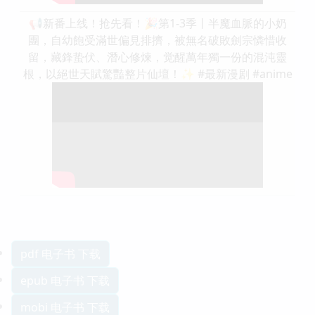
📢新番上线！抢先看！🎉第1-3季丨半魔血脈的小奶
團，自幼飽受滿世偏見排擠，被無名破敗劍宗憐惜收
留，藏鋒蛰伏、潛心修煉，觉醒萬年獨一份的混沌靈
根，以絕世天賦驚豔整片仙壇！✨ #最新漫剧 #anime
pdf 电子书 下载
epub 电子书 下载
mobi 电子书 下载