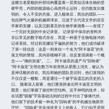
这艘古老星舰的外部结构覆盖着一层类似活体生物的坚
硬甲壳，内部的能源核心虽然停止运转，但仍散发出微
弱的、令人不安的共振。进入舰体后，凯拉的团队——
包括脾气火爆的机械师泽农、沉迷于古代语文学的语言
学家莉安娜，以及沉默寡言的生物学家德鲁——发现了
一个完好无损的中央记录室。 记录室中保存的资料并
非以常见的数字格式存在，而是一种基于生物电脉冲的
记录系统。经过莉安娜近乎偏执的努力，他们成功破译
了第一段信息：这是一则来自一个名为“阿卡迪亚”的失
落文明的警报，其内容模糊不清，但反复强调着一个概
念——“熵的加速”。 二、 阿卡迪亚的遗产与“回响者”
“阿卡迪亚”文明在数万年前突然从星图上消失，被认为
是神话般的存在。凯拉和她的团队意识到，他们发现的
不仅仅是一艘船，而是通往一个被宇宙遗忘的历史的入
口。 随着深入探索，他们逐渐拼凑出阿卡迪亚文明的
图景：他们掌握了操控时空结构、近乎神明的技术，却
在试图“驯服”宇宙基础法则的过程中付出了惨痛代价。
他们留下的技术被一种名为“回响者”的半机械生物群所
守护。 “回响者”并非传统意义上的敌人。它们似乎是阿