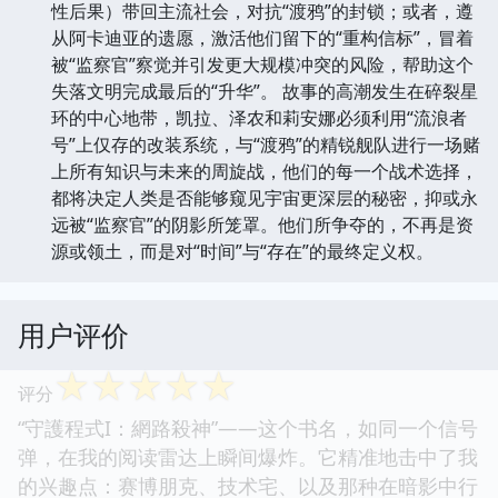
性后果）带回主流社会，对抗“渡鸦”的封锁；或者，遵
从阿卡迪亚的遗愿，激活他们留下的“重构信标”，冒着
被“监察官”察觉并引发更大规模冲突的风险，帮助这个
失落文明完成最后的“升华”。 故事的高潮发生在碎裂星
环的中心地带，凯拉、泽农和莉安娜必须利用“流浪者
号”上仅存的改装系统，与“渡鸦”的精锐舰队进行一场赌
上所有知识与未来的周旋战，他们的每一个战术选择，
都将决定人类是否能够窥见宇宙更深层的秘密，抑或永
远被“监察官”的阴影所笼罩。他们所争夺的，不再是资
源或领土，而是对“时间”与“存在”的最终定义权。
用户评价
☆
☆
☆
☆
☆
评分
“守護程式I：網路殺神”——这个书名，如同一个信号
弹，在我的阅读雷达上瞬间爆炸。它精准地击中了我
的兴趣点：赛博朋克、技术宅、以及那种在暗影中行