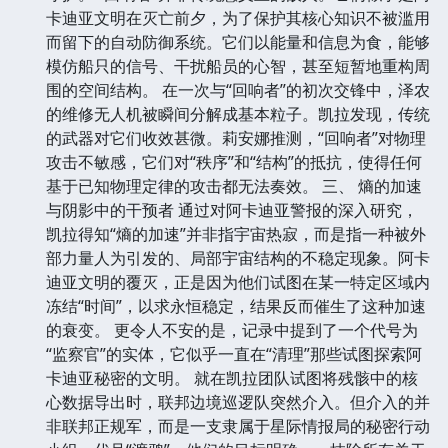
卡迪亚文明在灭亡前夕，为了保护其核心知识不被滥用
而留下的自动防御系统。它们以能量和信息为食，能够
模仿船只的信号、干扰船员的心智，甚至短暂地重构周
围的空间结构。 在一次与“回响者”的初次交锋中，泽农
的维修无人机被瞬间分解成基本粒子。凯拉发现，传统
的武器对它们收效甚微。莉安娜推测，“回响者”对物理
攻击不敏感，它们对“秩序”和“结构”的抵抗，使得任何
基于已知物理定律的攻击都无法奏效。 三、 熵的加速
与阴影中的干预者 通过对阿卡迪亚警报的深入研究，
凯拉得知“熵的加速”并非指宇宙热寂，而是指一种被外
部力量人为引发的、局部宇宙结构的不稳定现象。阿卡
迪亚文明的覆灭，正是因为他们试图在某一特定区域内
冻结“时间”，以求永恒稳定，结果反而催生了这种加速
的衰变。 更令人不安的是，记录中提到了一个代号为
“监察官”的实体，它似乎一直在“清理”那些试图探索阿
卡迪亚秘密的文明。 就在凯拉团队试图将残骸中的核
心数据导出时，联邦边境巡逻队突然介入。但介入的并
非联邦正规军，而是一支隶属于星际情报局的秘密行动