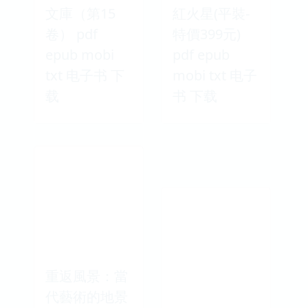
文庫（第15
紅火星(平裝-
卷） pdf
特價399元)
epub mobi
pdf epub
txt 电子书 下
mobi txt 电子
载
书 下载
重返風景：當
代藝術的地景