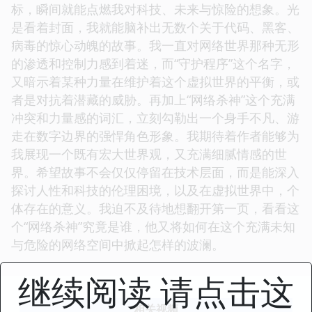
标，瞬间就能点燃我对科技、未来与惊险的想象。光
是看着封面，我就能脑补出无数个关于代码、黑客、
病毒的惊心动魄的故事。我一直对网络世界那种无形
的渗透和控制力感到着迷，而“守护程序”这个名字，
又暗示着某种力量在维护着这个虚拟世界的平衡，或
者是对抗着潜藏的威胁。再加上“网络杀神”这个充满
冲突和力量感的词汇，立刻勾勒出一个身手不凡、游
走在数字边界的强悍角色形象。我期待着作者能够为
我展现一个既有宏大世界观，又充满细腻情感的世
界。希望故事不会仅仅停留在技术层面，而是能深入
探讨人性和科技的伦理困境，以及在虚拟世界中，个
体存在的意义。我迫不及待地想翻开第一页，看看这
个“网络杀神”究竟是谁，他又将如何在这个充满未知
与危险的网络空间中掀起怎样的波澜。
继续阅读 请点击这
相关视频