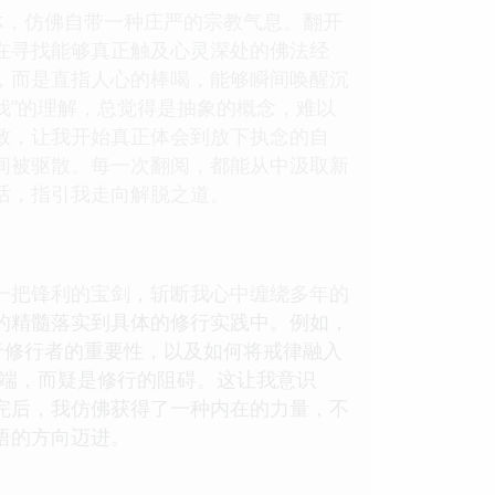
体，仿佛自带一种庄严的宗教气息。翻开
在寻找能够真正触及心灵深处的佛法经
，而是直指人心的棒喝，能够瞬间唤醒沉
我”的理解，总觉得是抽象的概念，难以
致，让我开始真正体会到放下执念的自
间被驱散。每一次翻阅，都能从中汲取新
话，指引我走向解脱之道。
一把锋利的宝剑，斩断我心中缠绕多年的
的精髓落实到具体的修行实践中。例如，
于修行者的重要性，以及如何将戒律融入
开端，而疑是修行的阻碍。这让我意识
完后，我仿佛获得了一种内在的力量，不
悟的方向迈进。