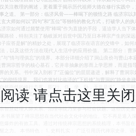
仅关注教理的阐述，更着重于揭示历代祖师大德在修行实践中，
事之道。 第一部分：临济风骨——棒喝下的顿悟之路 临济宗以
义玄大师如何以“四句”和“五位”等独特的教化方式，打破学人的
临济宗如何通过频繁使用“棒喝”作为直捷的手段，逼迫学人当下
展路径，特别关注了杨岐派对后世中国乃至日本禅宗产生的深远
弟子应答是解”的精妙之处，展现了临济宗在语言的交锋中，如何
行方法，以及这些方法在现代人生活中的应用价值。 第二部分：曹
性”与“情与理俱忘”的境界。本部分详细介绍了洞山良价与曹山本
理论是曹洞宗哲学的核心基石，它并非抽象的形而上学思辨，而是指
的关系。书中深入剖析了“正偏位”的层层递进，解释了曹洞宗如何
水”的彻悟境界。 我们也将对比临济的“下机锋”与曹洞的“静坐参
自然而然的修行态度，即“行、住、坐、卧，无非是道”。 第三
阅读 请点击这里关
，禅宗如何从高高在上的宗派理论，逐渐融入民间生活与文人艺
土法门巧妙结合，形成“禅净双修”的普适法门，使得禅宗思想得
宗智慧处理人际关系、治理寺院乃至参与社会议题。这些历史案
，本书展望了禅宗思想在当代社会文化中的地位。它不再是遁入
息爆炸的有效工具。通过对传统禅宗思想的系统梳理，本书旨在
醒之力。 本书特色： 1. 史料扎实： 广泛引用历代禅宗史录