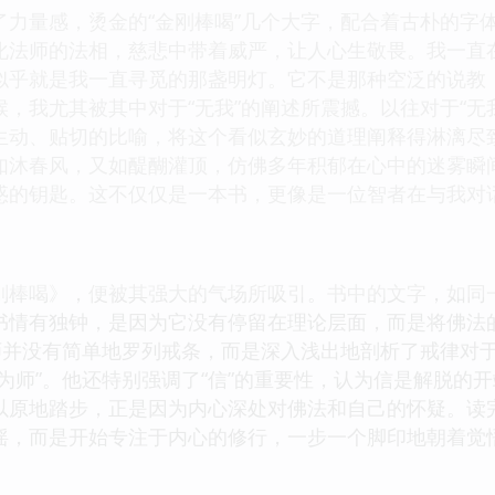
了力量感，烫金的“金刚棒喝”几个大字，配合着古朴的字
化法师的法相，慈悲中带着威严，让人心生敬畏。我一直
似乎就是我一直寻觅的那盏明灯。它不是那种空泛的说教
，我尤其被其中对于“无我”的阐述所震撼。以往对于“无
生动、贴切的比喻，将这个看似玄妙的道理阐释得淋漓尽
如沐春风，又如醍醐灌顶，仿佛多年积郁在心中的迷雾瞬
惑的钥匙。这不仅仅是一本书，更像是一位智者在与我对
刚棒喝》，便被其强大的气场所吸引。书中的文字，如同
书情有独钟，是因为它没有停留在理论层面，而是将佛法
法师并没有简单地罗列戒条，而是深入浅出地剖析了戒律对
为师”。他还特别强调了“信”的重要性，认为信是解脱的
以原地踏步，正是因为内心深处对佛法和自己的怀疑。读
摇，而是开始专注于内心的修行，一步一个脚印地朝着觉