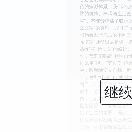
色的宗派体系。我们不仅
常的机锋、棒喝与生活处
喝”。本部分详述了临济
立文字”的真谛，探讨了
和杨岐派分流后的不同发
临济宗“师父出语是道，
话禅”与“参话头”的修
对，曹洞宗强调“默照自
位体用”观。 “五位”
中，圆融地安立自我与世界
一，达到“山是山，水是
面目，强调了身体力行、
继续
后半部分聚焦于明清时期
僧，他们如何将禅宗与净
世俗困境时，如何运用禅
供了宝贵的参照。 最后
种应对现代社会高压与信
心的、不落言诠的生命觉