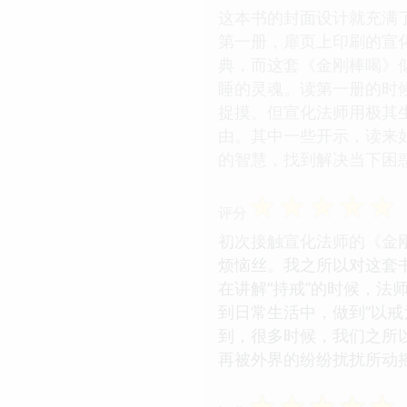
这本书的封面设计就充满
第一册，扉页上印刷的宣
典，而这套《金刚棒喝》
睡的灵魂。读第一册的时候
捉摸。但宣化法师用极其
由。其中一些开示，读来
的智慧，找到解决当下困
☆
☆
☆
☆
☆
评分
初次接触宣化法师的《金
烦恼丝。我之所以对这套
在讲解“持戒”的时候，
到日常生活中，做到“以戒
到，很多时候，我们之所
再被外界的纷纷扰扰所动
☆
☆
☆
☆
☆