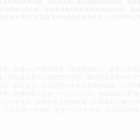
： 避免空洞的哲学说教，通过对具体公案和祖师家风的剖析，使抽象
语言风格上的分野，使读者对禅宗的丰富性有全面的认识。 适合
文化中“智慧”与“实践”如何结合的文史爱好者；以及寻求内心平
感觉，就像一位严厉的师长，用最真诚的心，最直白的话
味，却又蕴含着无尽的慈悲与智慧。我特别喜欢其中关于“
形式，缺乏真心。但法师用许多生动形象的比喻，让我理
佛号，将佛号融入到每一个起心动念中。他鼓励我们要“老
一心求生净土。这种朴实无华的教诲，让我看到了修行的
说，不仅仅是一本读物，更是一位人生导师，指引我在纷