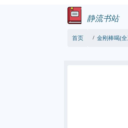
静流书站
首页
金刚棒喝(全