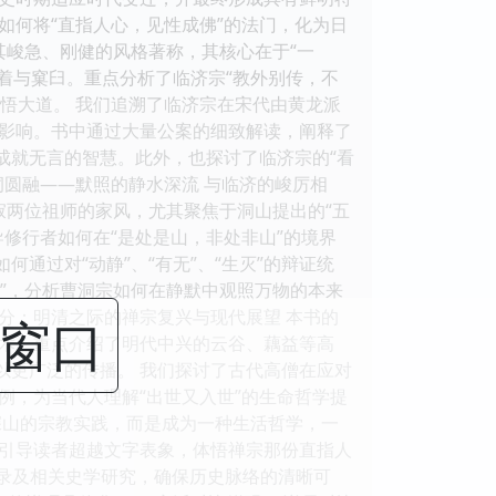
如何将“直指人心，见性成佛”的法门，化为日
其峻急、刚健的风格著称，其核心在于“一
执着与窠臼。重点分析了临济宗“教外别传，不
体悟大道。 我们追溯了临济宗在宋代由黄龙派
影响。书中通过大量公案的细致解读，阐释了
成就无言的智慧。此外，也探讨了临济宗的“看
洞圆融——默照的静水深流 与临济的峻厉相
寂两位祖师的家风，尤其聚焦于洞山提出的“五
导修行者如何在“是处是山，非处非山”的境界
通过对“动静”、“有无”、“生灭”的辩证统
禅”，分析曹洞宗如何在静默中观照万物的本来
部分：明清之际的禅宗复兴与现代展望 本书的
闭窗口
术。重点介绍了明代中兴的云谷、藕益等高
以更广泛的传播。 我们探讨了古代高僧在应对
例，为当代人理解“出世又入世”的生命哲学提
深山的宗教实践，而是成为一种生活哲学，一
引导读者超越文字表象，体悟禅宗那份直指人
、语录及相关史学研究，确保历史脉络的清晰可