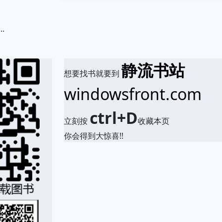
.
静流书站
想要找书就要到
windowsfront.com
ctrl+D
立刻按
收藏本页
你会得到大惊喜!!