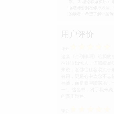
靠。 2. 理论联系实际
临济与曹洞在修行方法、
的读者；希望了解中国传统
用户评价
☆
☆
☆
☆
☆
评分
这套《金刚棒喝》给我的
往往语出惊人，但细细品
来说，念佛往往容易流于
有词，更是心中念念不忘
神通，而是要脚踏实地，
一”。这套书，对于我来
的真正道路。
☆
☆
☆
☆
☆
评分