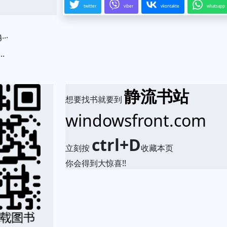
twitter
viber
vkontakte
whatsapp
.
静流书站
想要找书就要到
windowsfront.com
ctrl+D
立刻按
收藏本页
你会得到大惊喜!!