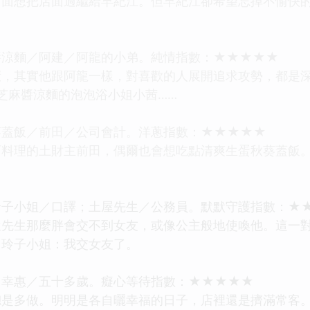
面想把店面過繼給早紀江。但早紀江卻希望忘掉不愉快的
醬涼麵／阿建／阿龍的小弟。純情指數：★★★★★
獷，其實他跟阿龍一樣，對喜歡的人展開追求攻勢，都是
芝麻醬涼麵的泡泡浴小姐小茜……
葵蓋飯／前田／公司會計。洋蔥指數：★★★★★
石料理的土財主前田，偶爾也會想吃點清爽生蛋秋葵蓋飯
玲子小姐／口譯；土屋先生／公務員。默默守護指數：★
屋先生那麼胖會交不到女友，或像公主般地使喚他。這一
了玲子小姐：我交女友了。
／幸惠／五十多歲。癡心等待指數：★★★★★
總是多做。明明是各自曬幸福的日子，店裡還是擠滿常客