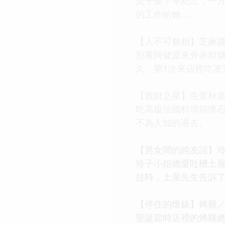
兒子娶下早紀江，一方
的工作給她……
【人不可貌相】芝麻
別看阿健原來外表粗
久、第1次來店裡吃著
【散財之星】生蛋秋
吃高級法國料理與懷
不為人知的過去。
【男女間的純友誼】
玲子小姐總愛吐槽土
拉時，土屋先生告訴
【停住的懷錶】烤雞
聖誕節時店裡的烤雞