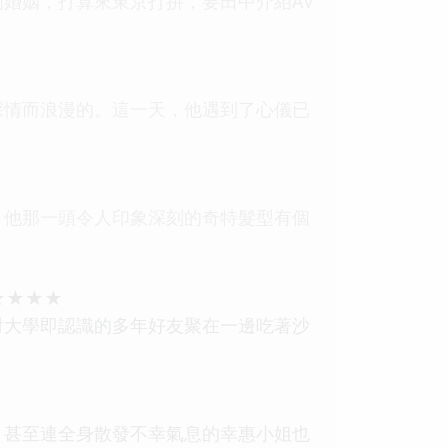
婚姻，打算來東京打拚，要田中介紹AV
深情而浪漫的。這一天，他遇到了心儀已
。他那一頭令人印象深刻的奇特髮型有個
★★★★
對大學即認識的多年好友聚在一邊吃著沙
。甚至連全身散發不幸氣息的幸惠小姐也