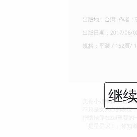
出版地：台灣 作者：
出版日期：2017/06/0
規格：平裝 / 152頁/ 1
內容簡介
继续
美香小姐半夜不點炸
不只是女人心的表現，
把懷錶停在
zui
重要的
「是星星呢！」你知道