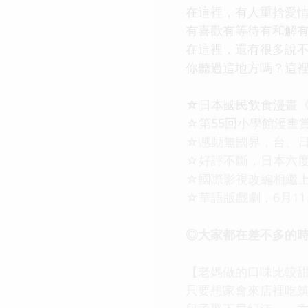
在這裡，有人重拾愛
有喜歡有等待有和解
在這裡，還有很多說
你聽過這地方嗎？這
☆日本國民飲食漫畫
☆第55回小學館漫畫
☆感動無國界，台、日
☆好評不斷，日本六度
☆國際影視改編相繼
☆華語版戲劇，6月1
◎大家都在差不多的
【老媽做的口味比較甜
只要想家會來店裡吃