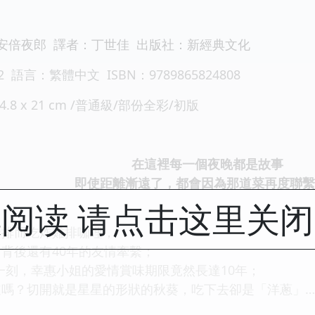
安倍夜郎 譯者：丁世佳 出版社：新經典文化
2 語言：繁體中文 ISBN：9789865824808
4.8 x 21 cm /普通級/部份全彩/初版
在這裡每一個夜晚都是故事
即使距離漸遠了，都會因為那道菜再度聯繫
阅读 请点击这里关
豬排而吃炸雞排咖哩，
背後還有40年的友情牽繫；
一刻，幸惠小姐的愛情賞味期限竟然長達10年；
嗎？切開就是星星的形狀的秋葵，吃下去卻是「洋蔥」…