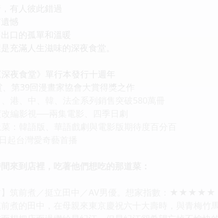
情，有人彼此錯過
有遺憾
不出口的孤單和溫暖
裡是充滿人生滋味的深夜食堂。
《深夜食堂》單行本發行十週年
賞、第39回漫畫家協會大賞得獎之作
、港、中、韓、法全系列銷售突破580萬冊
改編影視──兩集電影、四季日劇
上菜：韓語版、華語戲劇與電影版期待度百分百
1日起台灣愛奇藝首播
時間來到店裡，吃著他們想吃的那道菜：
】筑前煮／挺立田中／AV男優。想家指數：★★★★★
筑前煮的田中，在母親來東京慶祝六十大壽時，與青梅竹