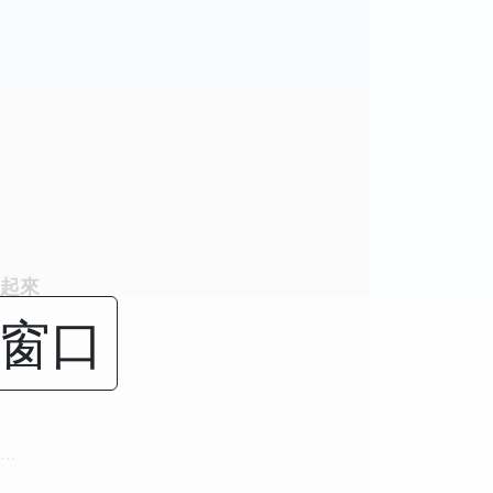
起來
闭窗口
…